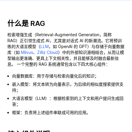
什么是 RAG
检索增强生成（Retrieval-Augmented Generation，简称
RAG）正引领生成式 AI，尤其是对话式 AI 的新潮流。它将预训
练的大语言模型（
LLM
，如 OpenAI 的 GPT）与存储于向量数据
库（如
Milvus
、
Zilliz Cloud
）中的外部知识源相结合，从而让模
型输出更准确、更具上下文相关性，并且能够及时融合最新信
息。 一个完整的 RAG 系统通常包含以下四大核心组件：
向量数据库：用于存储与检索向量化后的知识；
嵌入模型：将文本转为向量表示，为后续的相似度搜索提供支
持；
大语言模型（LLM）：根据检索到的上下文和用户提问生成回
答；
框架：负责将上述组件串联成可用的应用。