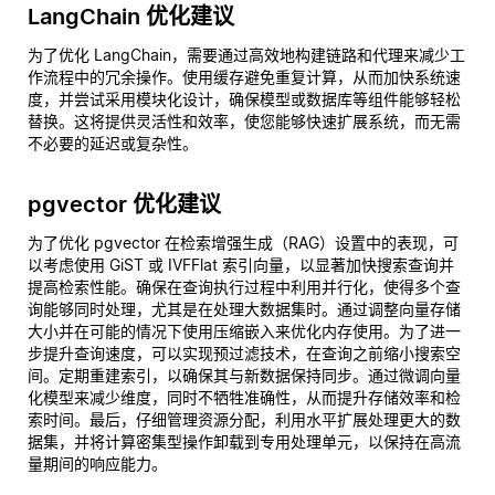
LangChain 优化建议
为了优化 LangChain，需要通过高效地构建链路和代理来减少工
作流程中的冗余操作。使用缓存避免重复计算，从而加快系统速
度，并尝试采用模块化设计，确保模型或数据库等组件能够轻松
替换。这将提供灵活性和效率，使您能够快速扩展系统，而无需
不必要的延迟或复杂性。
pgvector 优化建议
为了优化 pgvector 在检索增强生成（RAG）设置中的表现，可
以考虑使用 GiST 或 IVFFlat 索引向量，以显著加快搜索查询并
提高检索性能。确保在查询执行过程中利用并行化，使得多个查
询能够同时处理，尤其是在处理大数据集时。通过调整向量存储
大小并在可能的情况下使用压缩嵌入来优化内存使用。为了进一
步提升查询速度，可以实现预过滤技术，在查询之前缩小搜索空
间。定期重建索引，以确保其与新数据保持同步。通过微调向量
化模型来减少维度，同时不牺牲准确性，从而提升存储效率和检
索时间。最后，仔细管理资源分配，利用水平扩展处理更大的数
据集，并将计算密集型操作卸载到专用处理单元，以保持在高流
量期间的响应能力。