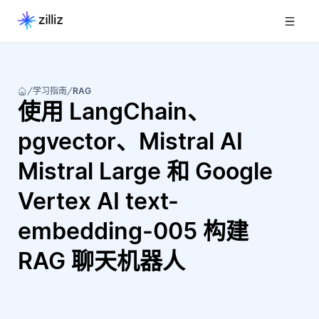
学习指南
RAG
使用 LangChain、
pgvector、Mistral AI
Mistral Large 和 Google
Vertex AI text-
embedding-005 构建
RAG 聊天机器人