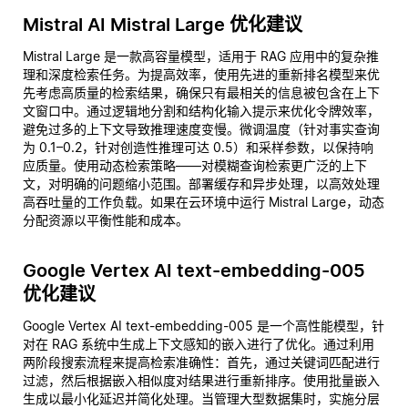
Mistral AI Mistral Large 优化建议
Mistral Large 是一款高容量模型，适用于 RAG 应用中的复杂推
理和深度检索任务。为提高效率，使用先进的重新排名模型来优
先考虑高质量的检索结果，确保只有最相关的信息被包含在上下
文窗口中。通过逻辑地分割和结构化输入提示来优化令牌效率，
避免过多的上下文导致推理速度变慢。微调温度（针对事实查询
为 0.1–0.2，针对创造性推理可达 0.5）和采样参数，以保持响
应质量。使用动态检索策略——对模糊查询检索更广泛的上下
文，对明确的问题缩小范围。部署缓存和异步处理，以高效处理
高吞吐量的工作负载。如果在云环境中运行 Mistral Large，动态
分配资源以平衡性能和成本。
Google Vertex AI text-embedding-005
优化建议
Google Vertex AI text-embedding-005 是一个高性能模型，针
对在 RAG 系统中生成上下文感知的嵌入进行了优化。通过利用
两阶段搜索流程来提高检索准确性：首先，通过关键词匹配进行
过滤，然后根据嵌入相似度对结果进行重新排序。使用批量嵌入
生成以最小化延迟并简化处理。当管理大型数据集时，实施分层