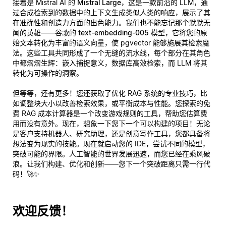
接着是 Mistral AI 的
Mistral Large
，这是一款前沿的 LLM，通
过合成检索到的数据中的上下文生成类似人类的响应，展示了其
在准确性和创造力方面的出色能力。我们也不能忘记那个默默无
闻的英雄——谷歌的
text-embedding-005
模型，它将您的原
始文本转化为丰富的语义向量，使 pgvector 能够施展其检索魔
法。这些工具共同形成了一个无缝的流水线，每个部分在其角色
中都熠熠生辉：嵌入捕捉意义，数据库高效检索，而 LLM 将其
转化为可操作的洞察。
但等等，还有更多！您还获取了优化 RAG 系统的专业技巧，比
如调整块大小以改善检索效果，或平衡成本与性能。您探索的免
费 RAG 成本计算器是一个改变游戏规则的工具，帮助您估算费
用而没有意外。现在，想象一下您下一个可以构建的项目！无论
是客户支持机器人、研究助理，还是创意写作工具，您都具备将
想法变为现实的技能。现在就启动您的 IDE，尝试不同的模型，
突破可能的界限。人工智能的世界发展迅速，而您已经在乘风破
浪。让我们构建、优化和创新——您下一个突破距离只需一行代
码！🚀✨
欢迎反馈！