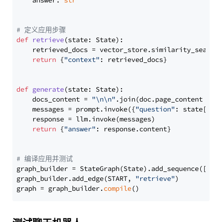
    answer: 
str
# 定义应用步骤
def
retrieve
(
state: State
):

    retrieved_docs = vector_store.similarity_search
return
 {
"context"
: retrieved_docs}

def
generate
(
state: State
):

    docs_content = 
"\n\n"
.join(doc.page_content 
for
    messages = prompt.invoke({
"question"
: state[
"qu
    response = llm.invoke(messages)

return
 {
"answer"
: response.content}

# 编译应用并测试
graph_builder = StateGraph(State).add_sequence([retr
graph_builder.add_edge(START, 
"retrieve"
)

graph = graph_builder.
compile