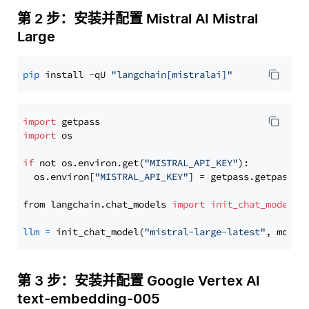
第 2 步：安装并配置 Mistral AI Mistral
Large
pip
 install -qU 
"langchain[mistralai]"
import
import
 os

if
 not os.environ.get(
"MISTRAL_API_KEY"
):

  os.environ[
"MISTRAL_API_KEY"
] = getpass.getpass(
"
from langchain.chat_models 
import
init_chat_model
llm
=
 init_chat_model(
"mistral-large-latest"
, model
第 3 步：安装并配置 Google Vertex AI
text-embedding-005