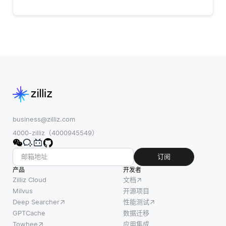
business@zilliz.com
4000-zilliz（4000945549）
订阅
产品
开发者
Zilliz Cloud
文档
Milvus
开源项目
Deep Searcher
性能测试
GPTCache
数据迁移
Towhee
应用集成