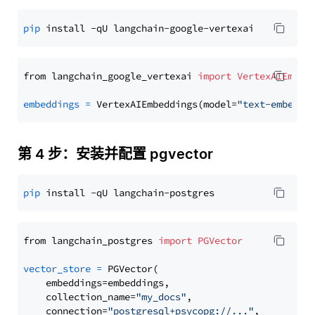
pip
from langchain_google_vertexai 
import
VertexAIEmbed
embeddings
=
 VertexAIEmbeddings(model=
"text-embeddi
第 4 步：安装并配置 pgvector
pip
from langchain_postgres 
import
PGVector
vector_store
=
 PGVector(

    embeddings=embeddings,

    collection_name=
"my_docs"
,

    connection=
"postgresql+psycopg://..."
,
