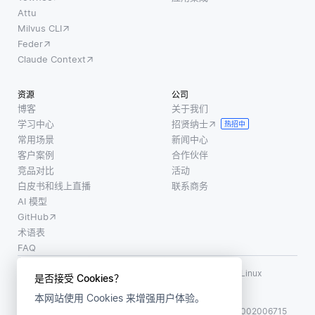
Attu
Milvus CLI
Feder
Claude Context
资源
公司
博客
关于我们
学习中心
招贤纳士
热招中
常用场景
新闻中心
客户案例
合作伙伴
竞品对比
活动
白皮书和线上直播
联系商务
AI 模型
GitHub
术语表
FAQ
使用条款
·
个人信息保护政策
·
数据安全政策
LF AI、LF AI & Data、Milvus，以及相关的开源项目名称为 Linux
是否接受 Cookies？
Foundation 所有商标
本网站使用 Cookies 来增强用户体验。
版权所有 ©2026 上海赜睿信息科技有限公司保留所有权利
ICP 备案:
沪ICP备2023014543号-1
沪公网安备31011002006715