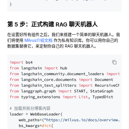
第 5 步：正式构建 RAG 聊天机器人
在设置好所有组件之后，我们来搭建一个简单的聊天机器人。我
们将使用
Milvus介绍文档
作为私有知识库。你可以用你自己的
数据集替换它，来定制你自己的 RAG 聊天机器人。
import
from
 langchain 
import
from
 langchain_community.document_loaders 
import
from
 langchain_core.documents 
import
from
 langchain_text_splitters 
import
from
 langgraph.graph 
import
from
 typing_extensions 
import
List
, TypedDict

# 加载并拆分博客内容
loader = WebBaseLoader(

    web_paths=(
"https://milvus.io/docs/overview.md"
,
    bs_kwargs=
dict
(
