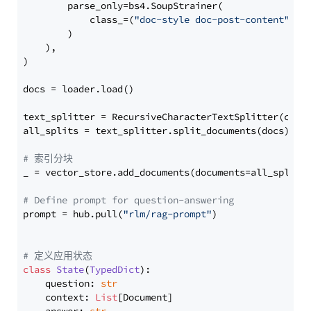
        parse_only=bs4.SoupStrainer(

            class_=(
"doc-style doc-post-content"
)

        )

    ),

)

docs = loader.load()

text_splitter = RecursiveCharacterTextSplitter(chun
all_splits = text_splitter.split_documents(docs)

# 索引分块
_ = vector_store.add_documents(documents=all_splits)
# Define prompt for question-answering
prompt = hub.pull(
"rlm/rag-prompt"
)

# 定义应用状态
class
State
(
TypedDict
):

    question: 
str
    context: 
List
[Document]
