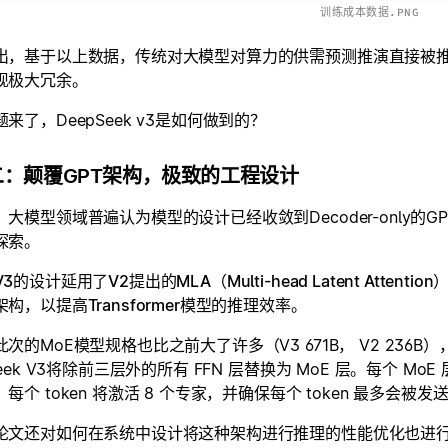
训练成本数据.PNG
出，基于以上数据，传统对大模型对算力的供需预测推演直接被推翻，过
现极大冗余。
来了，DeepSeek v3是如何做到的？
二：颠覆GPT架构，极致的工程设计
大模型领域普遍认为模型的设计已经收敛到Decoder-only的G
探索。
3的设计延用了V2提出的MLA（Multi-head Latent Att
构，以提高Transformer模型的推理效率
。
此次的MoE模型规格也比之前大了许多（V3 671B， V2 23
Seek V3将除前三层外的所有 FFN 层替换为 MoE 层。每个 Mo
每个 token 将激活 8 个专家，并确保每个 token 最多会被发
论文还对如何在系统中设计将这种架构进行推理的性能优化也进