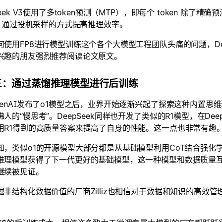
Seek V3使用了多token预测（MTP），即每个 token 除了精
en，通过投机采样的方式提高推理效率。
何使用FP8进行模型训练这个各个大模型工程团队头痛的问题，Dee
兴趣的朋友强烈推荐阅读论文原文。
三：通过蒸馏推理模型进行后训练
penAI发布了o1模型之后，业界开始逐渐兴起了探索这种内置思
人的“慢思考”。DeepSeek同样也开发了类似的R1模型，在Deep
用R1得到的高质量答案来提高了自身的性能。这一点也非常有趣
知，类似o1的开源模型大部分都是从基础模型利用CoT结合强
推理模型获得了下一代更好的基础模型，这一种模型和数据质量
继续被见证。
掘非结构化数据价值的厂商Zilliz也相信对于数据和知识的高效