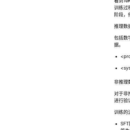
看到1
训练过
阶段，
推理数
包括数
据。
<pro
<sys
非推理
对于非
进行验
训练的
SF