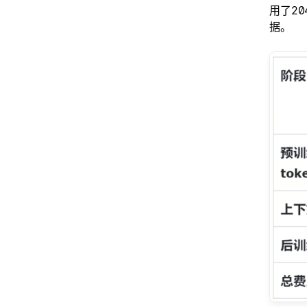
用了20
据。