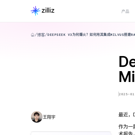
产品
博客
DEEPSEEK V3为何爆火？如何用其集成MILVUS搭建R
D
M
2025-01
最近，D
王翔宇
作为一款
术报告