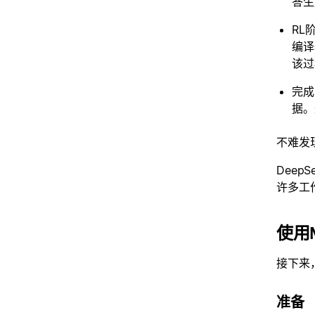
答生
RL
编译
该过
完成
据。
不难发
Dee
许多工作
使用M
接下来，
准备