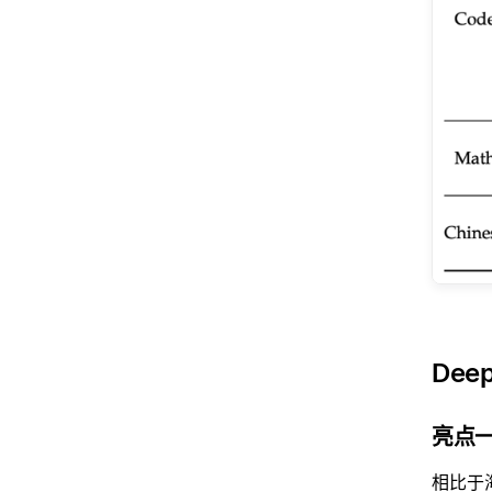
Dee
亮点
相比于海