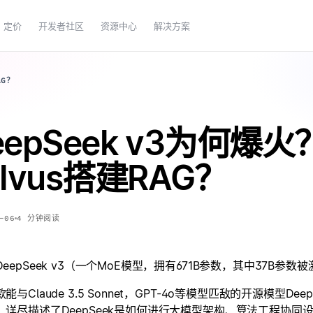
定价
开发者社区
资源中心
解决方案
AG？
eepSeek v3为何
ilvus搭建RAG？
-06
4
分钟阅读
eepSeek v3（一个MoE模型，拥有671B参数，其中37B参
能与Claude 3.5 Sonnet，GPT-4o等模型匹敌的开源模型
，详尽描述了DeepSeek是如何进行大模型架构、算法工程协