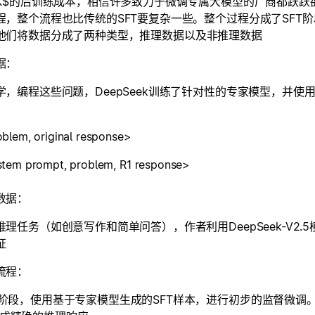
0K$的后训练成本，相信许多致力于微调专属大模型的厂商都跃跃欲试
程，整个流程也比传统的SFT要复杂一些。整个过程分成了SFT阶
他们将数据分成了两种类型，
推理数据
以及
非推理数据
据：
学，编程这些问题，DeepSeek训练了针对性的专家模型，并
blem, original response>
tem prompt, problem, R1 response>
数据：
推理任务（如创意写作和简单问答），作者利用DeepSeek-V2
证
流程：
T阶段，使用基于专家模型生成的SFT样本，进行初步的监督微