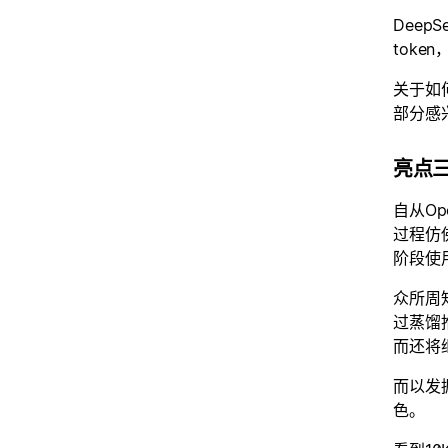
Deep
tok
关于如
部分感
亮点
自从O
过程仿佛
阶段使
众所周
过蒸馏
而还将
而以发
色。