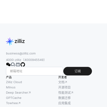
business@zilliz.com
4000-zilliz（4000945549）
订阅
产品
开发者
Zilliz Cloud
文档
Milvus
开源项目
Deep Searcher
性能测试
GPTCache
数据迁移
Towhee
应用集成