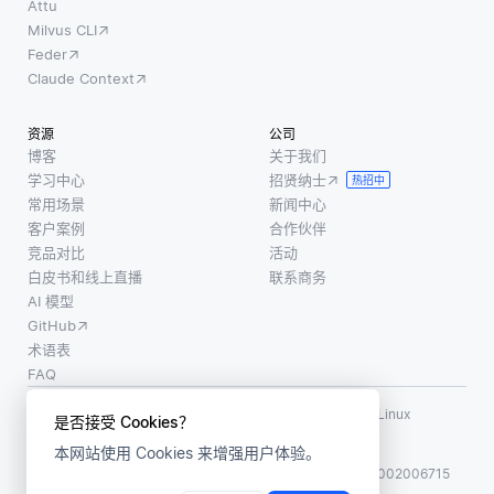
Attu
Milvus CLI
Feder
Claude Context
资源
公司
博客
关于我们
学习中心
招贤纳士
热招中
常用场景
新闻中心
客户案例
合作伙伴
竞品对比
活动
白皮书和线上直播
联系商务
AI 模型
GitHub
术语表
FAQ
使用条款
·
个人信息保护政策
·
数据安全政策
LF AI、LF AI & Data、Milvus，以及相关的开源项目名称为 Linux
是否接受 Cookies？
Foundation 所有商标
本网站使用 Cookies 来增强用户体验。
版权所有 ©2026 上海赜睿信息科技有限公司保留所有权利
ICP 备案:
沪ICP备2023014543号-1
沪公网安备31011002006715