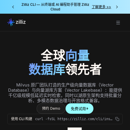
Zilliz CLI — 从终端或 AI 编程助手管理 Zilliz
Zilliz V
了解更多 >>
了解更多 >>
Cloud
据库开创者，
全球
向量
数据库
领先者
Milvus 原厂团队打造的生产级向量数据库（Vector
Database）与向量湖库方案（Vector Lakebase）：能提供
千亿级规模低延迟实时检索，同时以湖原生架构支持批量分
析、多模态数据治理与开放格式兼容。
预约 Demo
免费试用
使用 CLI 构建
curl -fsSL https://zilliz.com/cli/install.sh | bash