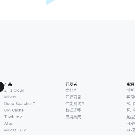
产品
开发者
资源
Zilliz Cloud
文档
博客
Milvus
开源项目
学习
Deep Searcher
性能测试
常用
GPTCache
数据迁移
客户
Towhee
应用集成
竞品
Attu
白皮
Milvus CLI
AI 