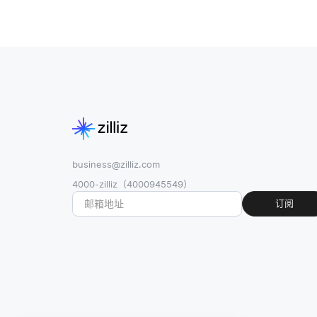
business@zilliz.com
4000-zilliz（4000945549）
订阅