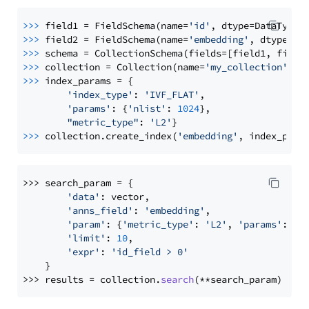
>>> 
field1 = FieldSchema(name=
'id'
, dtype=DataType.
>>> 
field2 = FieldSchema(name=
'embedding'
, dtype=Da
>>> 
schema = CollectionSchema(fields=[field1, field
>>> 
collection = Collection(name=
'my_collection'
, d
>>> 
index_params = {

'index_type'
: 
'IVF_FLAT'
,

'params'
: {
'nlist'
: 
1024
},

"metric_type"
: 
'L2'
>>> 
collection.create_index(
'embedding'
>>> search_param = {

'data'
: vector,

'anns_field'
: 
'embedding'
,

'param'
: {
'metric_type'
: 
'L2'
, 
'params'
: {
'
'limit'
: 
10
,

'expr'
: 
'id_field > 0'
    }

>>> results = collection.
search