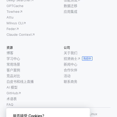
GPTCache
数据迁移
Towhee
应用集成
Attu
Milvus CLI
Feder
Claude Context
资源
公司
博客
关于我们
学习中心
招贤纳士
热招中
常用场景
新闻中心
客户案例
合作伙伴
竞品对比
活动
白皮书和线上直播
联系商务
AI 模型
GitHub
术语表
FAQ
使用条款
·
个人信息保护政策
·
数据安全政策
LF AI、LF AI & Data、Milvus，以及相关的开源项目名称为 Linux
是否接受 Cookies？