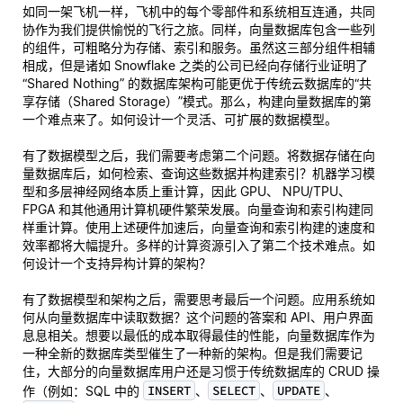
如同一架飞机一样，飞机中的每个零部件和系统相互连通，共同
协作为我们提供愉悦的飞行之旅。同样，向量数据库包含一些列
的组件，可粗略分为存储、索引和服务。虽然这三部分组件相辅
相成，但是诸如 Snowflake 之类的公司已经向存储行业证明了
“Shared Nothing” 的数据库架构可能更优于传统云数据库的“共
享存储（Shared Storage）”模式。那么，构建向量数据库的第
一个难点来了。如何设计一个灵活、可扩展的数据模型。
有了数据模型之后，我们需要考虑第二个问题。将数据存储在向
量数据库后，如何检索、查询这些数据并构建索引？机器学习模
型和多层神经网络本质上重计算，因此 GPU、 NPU/TPU、
FPGA 和其他通用计算机硬件繁荣发展。向量查询和索引构建同
样重计算。使用上述硬件加速后，向量查询和索引构建的速度和
效率都将大幅提升。多样的计算资源引入了第二个技术难点。如
何设计一个支持异构计算的架构？
有了数据模型和架构之后，需要思考最后一个问题。应用系统如
何从向量数据库中读取数据？这个问题的答案和 API、用户界面
息息相关。想要以最低的成本取得最佳的性能，向量数据库作为
一种全新的数据库类型催生了一种新的架构。但是我们需要记
住，大部分的向量数据库用户还是习惯于传统数据库的 CRUD 操
INSERT
SELECT
UPDATE
作（例如：SQL 中的
、
、
、