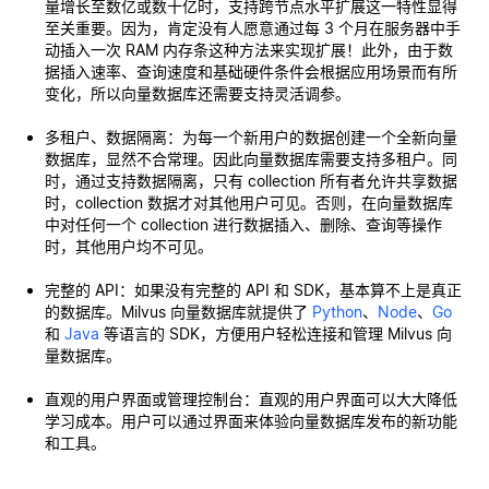
量增长至数亿或数十亿时，支持跨节点水平扩展这一特性显得
至关重要。因为，肯定没有人愿意通过每 3 个月在服务器中手
动插入一次 RAM 内存条这种方法来实现扩展！此外，由于数
据插入速率、查询速度和基础硬件条件会根据应用场景而有所
变化，所以向量数据库还需要支持灵活调参。
多租户、数据隔离：为每一个新用户的数据创建一个全新向量
数据库，显然不合常理。因此向量数据库需要支持多租户。同
时，通过支持数据隔离，只有 collection 所有者允许共享数据
时，collection 数据才对其他用户可见。否则，在向量数据库
中对任何一个 collection 进行数据插入、删除、查询等操作
时，其他用户均不可见。
完整的 API：如果没有完整的 API 和 SDK，基本算不上是真正
的数据库。Milvus 向量数据库就提供了
Python
、
Node
、
Go
和
Java
等语言的 SDK，方便用户轻松连接和管理 Milvus 向
量数据库。
直观的用户界面或管理控制台：直观的用户界面可以大大降低
学习成本。用户可以通过界面来体验向量数据库发布的新功能
和工具。