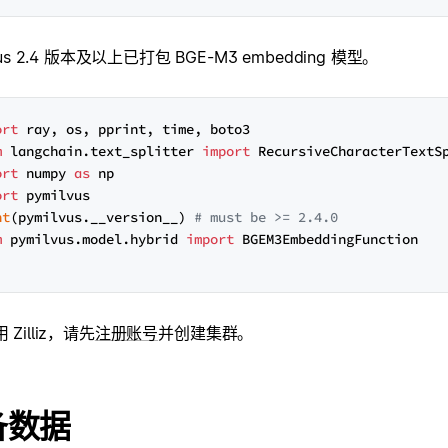
vus 2.4 版本及以上已打包 BGE-M3 embedding 模型。
ort
m
 langchain.text_splitter 
import
ort
 numpy 
as
ort
nt
(pymilvus.__version__) 
# must be >= 2.4.0
m
 pymilvus.model.hybrid 
import
 BGEM3EmbeddingFunction

Zilliz，请先
注册账号
并创建集群。
备数据