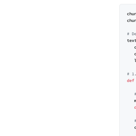
chu
chu
# D
tex
   
   
   
# 1
def
   
   
   