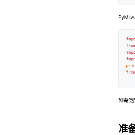
PyMil
imp
fro
imp
imp
pri
fro
如需使用 
准