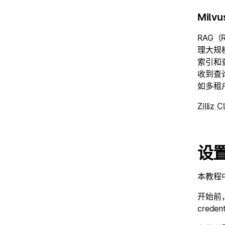
Milvu
RAG（
理大规
索引和
收到查
如多租
Zilliz 
设置
本教程中将
开始前
crede