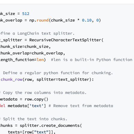
nk_size = 
512
nk_overlap = np.
round
(chunk_size * 
0.10
, 
0
)

efine a LangChain text splitter.
t_splitter = RecursiveCharacterTextSplitter(

chunk_size=chunk_size,

chunk_overlap=chunk_overlap,

length_function=
len
)  
#len is a built-in Python function
. Define a regular python function for chunking.
chunk_row
(
row, splitter=text_splitter
):

# Copy the row columns into metadata.
metadata = row.copy()

del
 metadata[
'text'
] 
# Remove text from metadata
# Split the text into chunks.
chunks = splitter.create_documents(

    texts=[row[
"text"
]],
