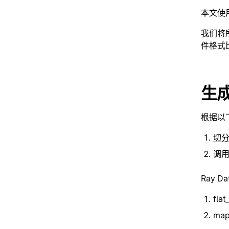
本文使
我们将
件格式比
生成
根据以下
切
调用
Ray 
fl
map