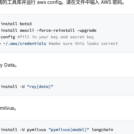
的工具库并运行 aws config。请在文件中输入 AWS 密码。
 install boto3 

 install awscli –force-reinstall –upgrade

 config 
#fill in your key and secret key
e ~
/.aws/credentials
#make sure this looks correct
y Data。
 install -U 
"ray[data]"
milvus。
 install -U pymilvus 
"pymilvus[model]"