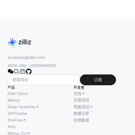
business@zilliz.com
4000-zilliz（4000945549）
订阅
产品
开发者
Zilliz Cloud
文档
Milvus
开源项目
Deep Searcher
性能测试
GPTCache
数据迁移
Towhee
应用集成
Attu
Milvus CLI