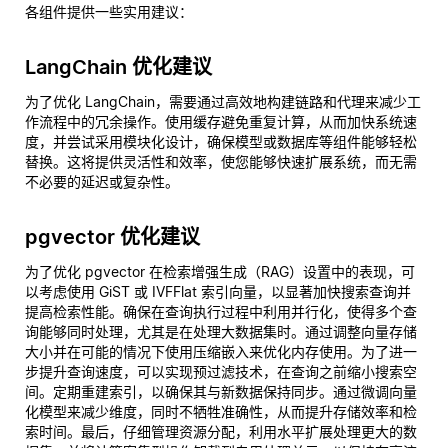
各组件提供一些实用建议：
LangChain 优化建议
为了优化 LangChain，需要通过高效地构建链路和代理来减少工
作流程中的冗余操作。使用缓存避免重复计算，从而加快系统速
度，并尝试采用模块化设计，确保模型或数据库等组件能够轻松
替换。这将提供灵活性和效率，使您能够快速扩展系统，而无需
不必要的延迟或复杂性。
pgvector 优化建议
为了优化 pgvector 在检索增强生成（RAG）设置中的表现，可
以考虑使用 GiST 或 IVFFlat 索引向量，以显著加快搜索查询并
提高检索性能。确保在查询执行过程中利用并行化，使得多个查
询能够同时处理，尤其是在处理大数据集时。通过调整向量存储
大小并在可能的情况下使用压缩嵌入来优化内存使用。为了进一
步提升查询速度，可以实现预过滤技术，在查询之前缩小搜索空
间。定期重建索引，以确保其与新数据保持同步。通过微调向量
化模型来减少维度，同时不牺牲准确性，从而提升存储效率和检
索时间。最后，仔细管理资源分配，利用水平扩展处理更大的数