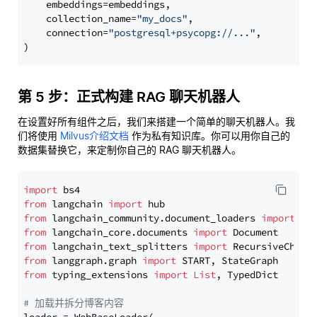
    embeddings=embeddings,

    collection_name=
"my_docs"
,

    connection=
"postgresql+psycopg://..."
,

第 5 步：正式构建 RAG 聊天机器人
在设置好所有组件之后，我们来搭建一个简单的聊天机器人。我
们将使用
Milvus介绍文档
作为私有知识库。你可以用你自己的
数据集替换它，来定制你自己的 RAG 聊天机器人。
import
from
 langchain 
import
from
 langchain_community.document_loaders 
import
from
 langchain_core.documents 
import
from
 langchain_text_splitters 
import
from
 langgraph.graph 
import
from
 typing_extensions 
import
List
, TypedDict

# 加载并拆分博客内容