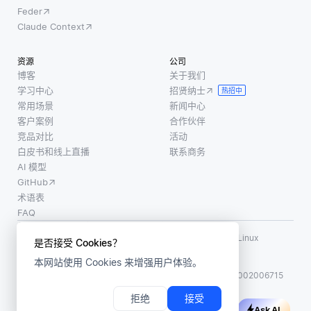
Feder
Claude Context
资源
公司
博客
关于我们
学习中心
招贤纳士
热招中
常用场景
新闻中心
客户案例
合作伙伴
竞品对比
活动
白皮书和线上直播
联系商务
AI 模型
GitHub
术语表
FAQ
使用条款
·
个人信息保护政策
·
数据安全政策
LF AI、LF AI & Data、Milvus，以及相关的开源项目名称为 Linux
是否接受 Cookies？
Foundation 所有商标
本网站使用 Cookies 来增强用户体验。
版权所有 ©2026 上海赜睿信息科技有限公司保留所有权利
ICP 备案:
沪ICP备2023014543号-1
沪公网安备31011002006715
拒绝
接受
Ask AI