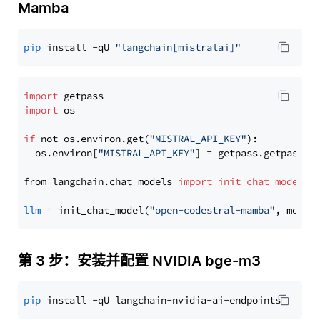
Mamba
pip
 install -qU 
"langchain[mistralai]"
import
import
 os

if
 not os.environ.get(
"MISTRAL_API_KEY"
):

  os.environ[
"MISTRAL_API_KEY"
] = getpass.getpass(
"
from langchain.chat_models 
import
init_chat_model
llm
=
 init_chat_model(
"open-codestral-mamba"
, model
第 3 步：安装并配置 NVIDIA bge-m3
pip