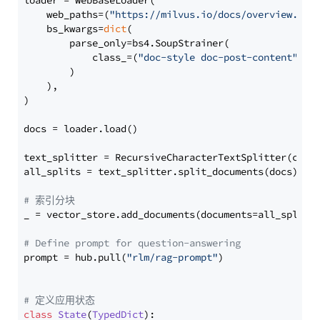
loader = WebBaseLoader(

    web_paths=(
"https://milvus.io/docs/overview.md"
,
    bs_kwargs=
dict
(

        parse_only=bs4.SoupStrainer(

            class_=(
"doc-style doc-post-content"
)

        )

    ),

)

docs = loader.load()

text_splitter = RecursiveCharacterTextSplitter(chun
all_splits = text_splitter.split_documents(docs)

# 索引分块
_ = vector_store.add_documents(documents=all_splits)
# Define prompt for question-answering
prompt = hub.pull(
"rlm/rag-prompt"
)

# 定义应用状态
class
State
(
TypedDict
):
