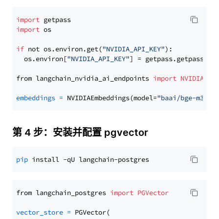
import
import
 os

if
 not os.environ.get(
"NVIDIA_API_KEY"
):

  os.environ[
"NVIDIA_API_KEY"
] = getpass.getpass(
"E
from langchain_nvidia_ai_endpoints 
import
NVIDIAEmb
embeddings
=
 NVIDIAEmbeddings(model=
"baai/bge-m3"
第 4 步：安装并配置 pgvector
pip
from langchain_postgres 
import
PGVector
vector_store
=
 PGVector(
