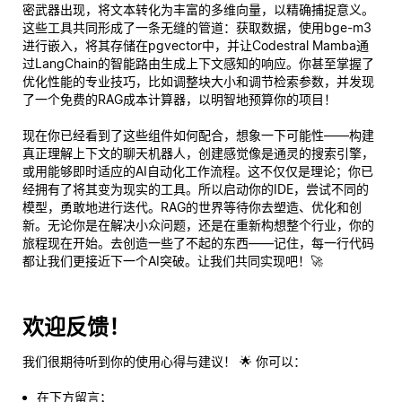
密武器出现，将文本转化为丰富的多维向量，以精确捕捉意义。
这些工具共同形成了一条无缝的管道：获取数据，使用bge-m3
进行嵌入，将其存储在pgvector中，并让Codestral Mamba通
过LangChain的智能路由生成上下文感知的响应。你甚至掌握了
优化性能的专业技巧，比如调整块大小和调节检索参数，并发现
了一个免费的RAG成本计算器，以明智地预算你的项目！
现在你已经看到了这些组件如何配合，想象一下可能性——构建
真正理解上下文的聊天机器人，创建感觉像是通灵的搜索引擎，
或用能够即时适应的AI自动化工作流程。这不仅仅是理论；你已
经拥有了将其变为现实的工具。所以启动你的IDE，尝试不同的
模型，勇敢地进行迭代。RAG的世界等待你去塑造、优化和创
新。无论你是在解决小众问题，还是在重新构想整个行业，你的
旅程现在开始。去创造一些了不起的东西——记住，每一行代码
都让我们更接近下一个AI突破。让我们共同实现吧！🚀
欢迎反馈！
我们很期待听到你的使用心得与建议！ 🌟 你可以：
在下方留言；