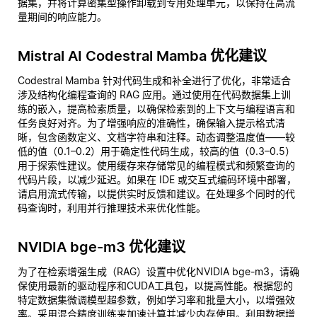
据集，并将计算密集型操作卸载到专用处理单元，以保持在高流
量期间的响应能力。
Mistral AI Codestral Mamba 优化建议
Codestral Mamba 针对代码生成和补全进行了优化，非常适合
涉及结构化编程查询的 RAG 应用。通过使用在代码数据集上训
练的嵌入，提高检索质量，以确保检索到的上下文与编程语言和
任务良好对齐。为了增强响应的准确性，确保输入提示格式清
晰，包含函数定义、文档字符串和注释。动态调整温度值——较
低的值（0.1–0.2）用于确定性代码生成，较高的值（0.3–0.5）
用于探索性建议。使用缓存来存储常见的编程模式和频繁查询的
代码片段，以减少延迟。如果在 IDE 或交互式编码环境中部署，
请启用流式传输，以提供实时反馈和建议。在处理多个同时的代
码查询时，利用并行推理技术来优化性能。
NVIDIA bge-m3 优化建议
为了在检索增强生成（RAG）设置中优化NVIDIA bge-m3，请确
保使用最新的驱动程序和CUDA工具包，以提高性能。根据您的
特定数据集微调模型超参数，例如学习率和批量大小，以增强效
率。采用混合精度训练来加速计算并减少内存使用。利用数据增