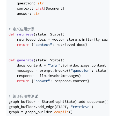
    question: 
str
    context: 
List
[Document]

    answer: 
str
# 定义应用步骤
def
retrieve
(
state: State
):

    retrieved_docs = vector_store.similarity_search
return
 {
"context"
: retrieved_docs}

def
generate
(
state: State
):

    docs_content = 
"\n\n"
.join(doc.page_content 
for
    messages = prompt.invoke({
"question"
: state[
"qu
    response = llm.invoke(messages)

return
 {
"answer"
: response.content}

# 编译应用并测试
graph_builder = StateGraph(State).add_sequence([retr
graph_builder.add_edge(START, 
"retrieve"
)

graph = graph_builder.
compile