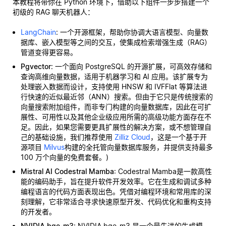
本教程将带你在 Python 环境下，借助以下组件一步步搭建一个
初级的 RAG 聊天机器人：
LangChain
: 一个开源框架，帮助你协调大语言模型、向量数
据库、嵌入模型等之间的交互，使集成检索增强生成（RAG）
管道变得更容易。
Pgvector
: 一个面向 PostgreSQL 的开源扩展，可高效存储和
查询高维向量数据，适用于机器学习和 AI 应用。该扩展专为
处理嵌入数据而设计，支持使用 HNSW 和 IVFFlat 等算法进
行快速的近似最近邻（ANN）搜索。但由于它只是传统搜索的
向量搜索附加组件，而非专门构建的向量数据库，因此在可扩
展性、可用性以及其他企业级应用所需的高级功能方面存在不
足。因此，如果您需要更具扩展性的解决方案，或不想管理自
己的基础设施，我们推荐使用
Zilliz Cloud
，这是一个基于开
源项目
Milvus
构建的全托管向量数据库服务，并提供支持最多
100 万个向量的免费套餐。)
Mistral AI Codestral Mamba
: Codestral Mamba是一款高性
能的编码助手，旨在提升软件开发效率。它在生成和调试多种
编程语言的代码方面表现出色。凭借对编程环境和常用库的深
刻理解，它非常适合寻求快速原型开发、代码优化和重构支持
的开发者。
NVIDIA bge-m3
: NVIDIA bge-m3 是一个最先进的生成模