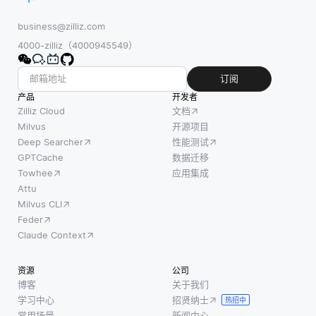
business@zilliz.com
4000-zilliz（4000945549）
订阅
产品
开发者
Zilliz Cloud
文档
Milvus
开源项目
Deep Searcher
性能测试
GPTCache
数据迁移
Towhee
应用集成
Attu
Milvus CLI
Feder
Claude Context
资源
公司
博客
关于我们
学习中心
招贤纳士
热招中
常用场景
新闻中心