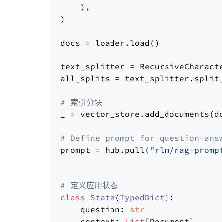
    ),

)

docs = loader.load()

text_splitter = RecursiveCharact
all_splits = text_splitter.split_
# 索引分块
_ = vector_store.add_documents(do
# Define prompt for question-ans
prompt = hub.pull(
"rlm/rag-promp
# 定义应用状态
class
State
(
TypedDict
):

    question: 
str
    context: 
List
[Document]
