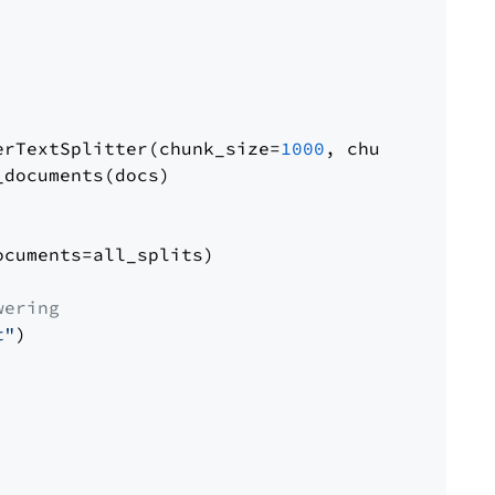
erTextSplitter(chunk_size=
1000
, chunk_overlap
documents(docs)

cuments=all_splits)

wering
t"
)
