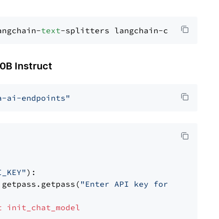
angchain-
text
 Instruct
a-ai-endpoints"
I_KEY"
):

 getpass.getpass(
"Enter API key for NVIDIA: "
t
init_chat_model