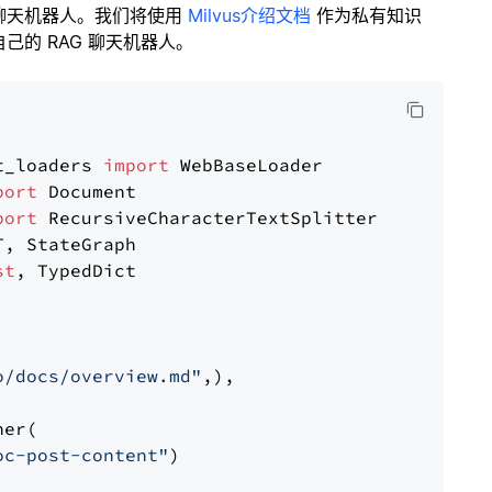
聊天机器人。我们将使用
Milvus介绍文档
作为私有知识
的 RAG 聊天机器人。
t_loaders 
import
port
port
st
, TypedDict

o/docs/overview.md"
,),

er(

oc-post-content"
)
