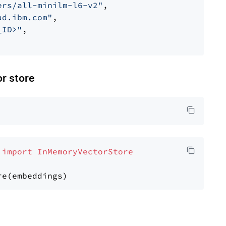
ers/all-minilm-l6-v2"
,

ud.ibm.com"
,

_ID>"
,

 store
 
import
InMemoryVectorStore