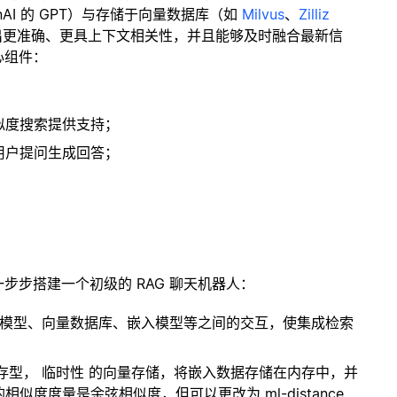
enAI 的 GPT）与存储于向量数据库（如
Milvus
、
Zilliz
出更准确、更具上下文相关性，并且能够及时融合最新信
心组件：
；
似度搜索提供支持；
用户提问生成回答；
一步步搭建一个初级的 RAG 聊天机器人：
言模型、向量数据库、嵌入模型等之间的交互，使集成检索
内存型，
临时性
的向量存储，将嵌入数据存储在内存中，并
度度量是余弦相似度，但可以更改为 ml-distance