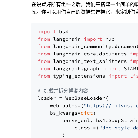
在设置好所有组件之后，我们来搭建一个简单的
库。你可以用你自己的数据集替换它，来定制你自己
import
from
 langchain 
import
from
 langchain_community.documen
from
 langchain_core.documents 
im
from
 langchain_text_splitters 
im
from
 langgraph.graph 
import
from
 typing_extensions 
import
Li
# 加载并拆分博客内容
loader = WebBaseLoader(

    web_paths=(
"https://milvus.i
    bs_kwargs=
dict
(

        parse_only=bs4.SoupStrain
            class_=(
"doc-style d
        )
