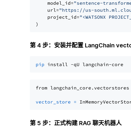
    model_id=
"sentence-transform
    url=
"https://us-south.ml.clo
    project_id=
"<WATSONX PROJECT
第 4 步：安装并配置 LangChain vector
pip
from langchain_core.vectorstores
vector_store
=
第 5 步：正式构建 RAG 聊天机器人