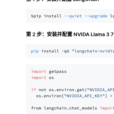
%pip install 
--quiet
--upgrade
 l
第 2 步：安装并配置 NVIDA Llama 3 70B
pip
 install -qU 
"langchain-nvidi
import
import
 os

if
 not os.environ.get(
"NVIDIA_AP
  os.environ[
"NVIDIA_API_KEY"
] =
from langchain.chat_models 
impor