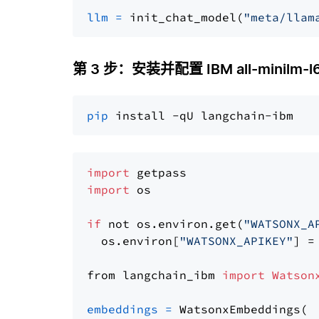
llm
=
 init_chat_model(
"meta/llam
第 3 步：安装并配置 IBM all-minilm-l
pip
import
import
 os

if
 not os.environ.get(
"WATSONX_A
  os.environ[
"WATSONX_APIKEY"
] =
from langchain_ibm 
import
Watson
embeddings
=
 WatsonxEmbeddings(
