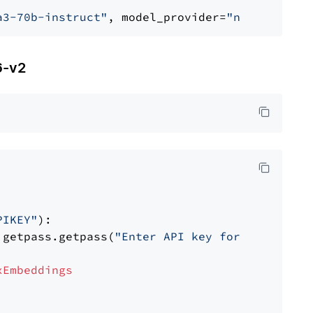
a3-70b-instruct"
, model_provider=
"nvidia"
6-v2
PIKEY"
):

 getpass.getpass(
"Enter API key for IBM watso
xEmbeddings