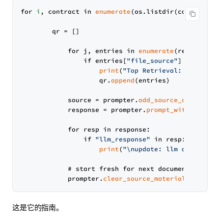
for 
i
, contract in 
enumerate
(os.listdir(contracts_p
        qr = []

            for j, entries in 
enumerate
(results):

                if entries[
"file_source"
] == contra
print
(
"Top Retrieval: "
, j, en
                    qr.
append
(entries)

            source = prompter.
add_source_query_res
            response = prompter.
prompt_with_source
            for resp in response:

                if 
"llm_response"
 in resp:

print
(
"\nupdate: llm answer - 
            # start fresh for next document

            prompter.
clear_source_materials
这是它的指南。