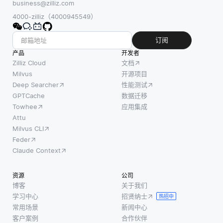
business@zilliz.com
4000-zilliz（4000945549）
订阅
产品
开发者
Zilliz Cloud
文档
Milvus
开源项目
Deep Searcher
性能测试
GPTCache
数据迁移
Towhee
应用集成
Attu
Milvus CLI
Feder
Claude Context
资源
公司
博客
关于我们
学习中心
招贤纳士
热招中
常用场景
新闻中心
客户案例
合作伙伴