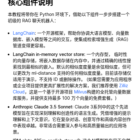
核心组件说明
本教程将带你在 Python 环境下，借助以下组件一步步搭建一个
初级的 RAG 聊天机器人：
LangChain
: 一个开源框架，帮助你协调大语言模型、向量数
据库、嵌入模型等之间的交互，使集成检索增强生成（RAG）
管道变得更容易。
LangChain in-memory vector store
: 一个内存型，
临时性
的向量存储，将嵌入数据存储在内存中，并通过精确的线性搜
索找到最相似的嵌入。默认的相似度度量是余弦相似度，但可
以更改为 ml-distance 支持的任何相似度度量。目前该存储仅
适用于演示，不支持 ID 或删除操作。 (如果您需要为应用程序
或企业项目提供更具扩展性的解决方案，我们推荐使用
Zilliz
Cloud
，这是一个基于开源项目
Milvus
构建的全托管向量数据
库服务，并提供支持最多 100 万个向量的免费套餐。)
Anthropic Claude 3.5 Sonnet
: Claude 3系列中的这个先进
模型旨在实现深刻理解和创造性的语言生成。凭借增强的提示
理解和上下文意识，它在复杂对话、创意写作和高级内容创作
中表现卓越。非常适合需要深入参与和高质量输出的应用场
景。