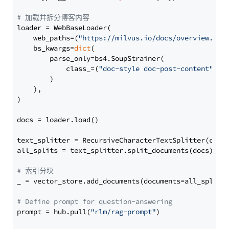
# 加载并拆分博客内容
loader = WebBaseLoader(

    web_paths=(
"https://milvus.io/docs/overview.md"
,
    bs_kwargs=
dict
(

        parse_only=bs4.SoupStrainer(

            class_=(
"doc-style doc-post-content"
)

        )

    ),

)

docs = loader.load()

text_splitter = RecursiveCharacterTextSplitter(chun
all_splits = text_splitter.split_documents(docs)

# 索引分块
_ = vector_store.add_documents(documents=all_splits)
# Define prompt for question-answering
prompt = hub.pull(
"rlm/rag-prompt"
)
