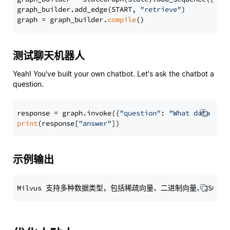
graph_builder.add_edge(START, 
"retrieve"
)

graph = graph_builder.
compile
测试聊天机器人
Yeah! You've built your own chatbot. Let's ask the chatbot a
question.
response = graph.invoke({
"question"
: 
"What data typ
print
(response[
"answer"
示例输出