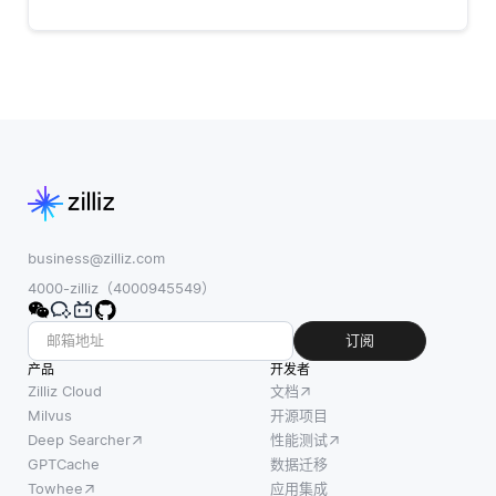
business@zilliz.com
4000-zilliz（4000945549）
订阅
产品
开发者
Zilliz Cloud
文档
Milvus
开源项目
Deep Searcher
性能测试
GPTCache
数据迁移
Towhee
应用集成