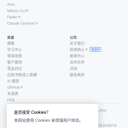
Attu
Milvus CLI
Feder
Claude Context
资源
公司
博客
关于我们
学习中心
招贤纳士
热招中
常用场景
新闻中心
客户案例
合作伙伴
竞品对比
活动
白皮书和线上直播
联系商务
AI 模型
GitHub
术语表
FAQ
使用条款
·
个人信息保护政策
·
数据安全政策
LF AI、LF AI & Data、Milvus，以及相关的开源项目名称为 Linux
是否接受 Cookies？
Foundation 所有商标
本网站使用 Cookies 来增强用户体验。
版权所有 ©2026 上海赜睿信息科技有限公司保留所有权利
ICP 备案:
沪ICP备2023014543号-1
沪公网安备31011002006715