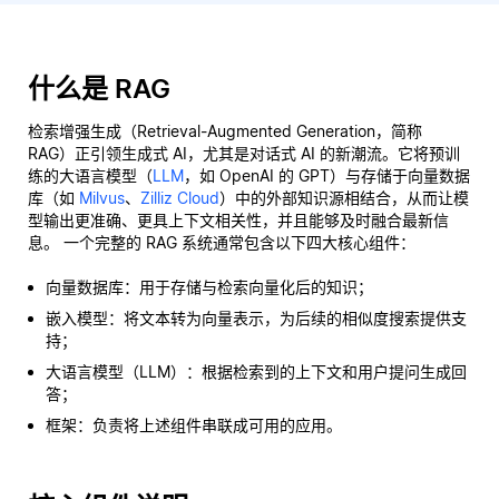
什么是 RAG
检索增强生成（Retrieval-Augmented Generation，简称
RAG）正引领生成式 AI，尤其是对话式 AI 的新潮流。它将预训
练的大语言模型（
LLM
，如 OpenAI 的 GPT）与存储于向量数据
库（如
Milvus
、
Zilliz Cloud
）中的外部知识源相结合，从而让模
型输出更准确、更具上下文相关性，并且能够及时融合最新信
息。 一个完整的 RAG 系统通常包含以下四大核心组件：
向量数据库：用于存储与检索向量化后的知识；
嵌入模型：将文本转为向量表示，为后续的相似度搜索提供支
持；
大语言模型（LLM）：根据检索到的上下文和用户提问生成回
答；
框架：负责将上述组件串联成可用的应用。