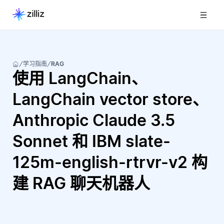
学习指南
RAG
使用 LangChain、
LangChain vector store、
Anthropic Claude 3.5
Sonnet 和 IBM slate-
125m-english-rtrvr-v2 构
建 RAG 聊天机器人