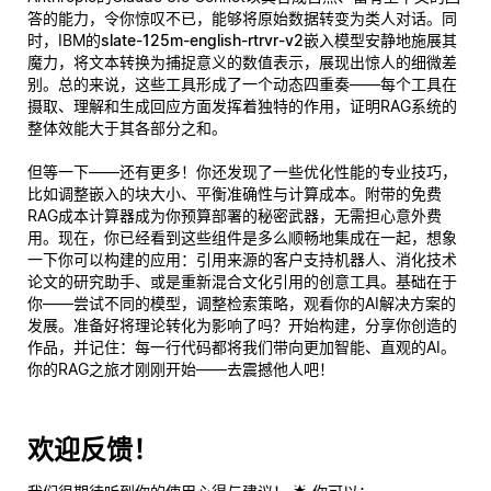
答的能力，令你惊叹不已，能够将原始数据转变为类人对话。同
时，IBM的
slate-125m-english-rtrvr-v2
嵌入模型安静地施展其
魔力，将文本转换为捕捉意义的数值表示，展现出惊人的细微差
别。总的来说，这些工具形成了一个动态四重奏——每个工具在
摄取、理解和生成回应方面发挥着独特的作用，证明RAG系统的
整体效能大于其各部分之和。
但等一下——还有更多！你还发现了一些优化性能的专业技巧，
比如调整嵌入的块大小、平衡准确性与计算成本。附带的免费
RAG成本计算器成为你预算部署的秘密武器，无需担心意外费
用。现在，你已经看到这些组件是多么顺畅地集成在一起，想象
一下你可以构建的应用：引用来源的客户支持机器人、消化技术
论文的研究助手、或是重新混合文化引用的创意工具。基础在于
你——尝试不同的模型，调整检索策略，观看你的AI解决方案的
发展。准备好将理论转化为影响了吗？开始构建，分享你创造的
作品，并记住：每一行代码都将我们带向更加智能、直观的AI。
你的RAG之旅才刚刚开始——去震撼他人吧！
欢迎反馈！