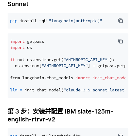
Sonnet
pip
 install -qU 
"langchain[anthropic]"
import
import
 os

if
 not os.environ.get(
"ANTHROPIC_API_KEY"
):

  os.environ[
"ANTHROPIC_API_KEY"
] = getpass.getpass
from langchain.chat_models 
import
init_chat_model
llm
=
 init_chat_model(
"claude-3-5-sonnet-latest"
, m
第 3 步：安装并配置 IBM slate-125m-
english-rtrvr-v2