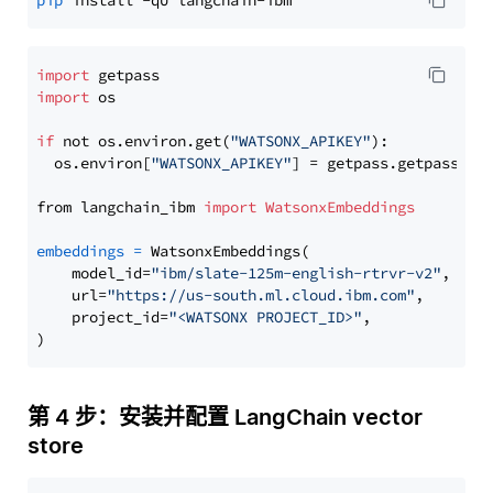
pip
import
import
 os

if
 not os.environ.get(
"WATSONX_APIKEY"
):

  os.environ[
"WATSONX_APIKEY"
] = getpass.getpass(
"E
from langchain_ibm 
import
WatsonxEmbeddings
embeddings
=
 WatsonxEmbeddings(

    model_id=
"ibm/slate-125m-english-rtrvr-v2"
,

    url=
"https://us-south.ml.cloud.ibm.com"
,

    project_id=
"<WATSONX PROJECT_ID>"
,

第 4 步：安装并配置 LangChain vector
store