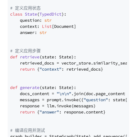
# 定义应用状态
class
State
(
TypedDict
):

    question: 
str
    context: 
List
[Document]

    answer: 
str
# 定义应用步骤
def
retrieve
(
state: State
):

    retrieved_docs = vector_store.similarity_search
return
 {
"context"
: retrieved_docs}

def
generate
(
state: State
):

    docs_content = 
"\n\n"
.join(doc.page_content 
for
    messages = prompt.invoke({
"question"
: state[
"qu
    response = llm.invoke(messages)

return
 {
"answer"
: response.content}

# 编译应用并测试
graph_builder = StateGraph(State).add_sequence([retr