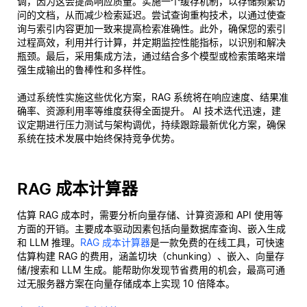
调，因为这会提高响应质量。实施一个缓存机制，以存储频繁访
问的文档，从而减少检索延迟。尝试查询重构技术，以通过使查
询与索引内容更加一致来提高检索准确性。此外，确保您的索引
过程高效，利用并行计算，并定期监控性能指标，以识别和解决
瓶颈。最后，采用集成方法，通过结合多个模型或检索策略来增
强生成输出的鲁棒性和多样性。
通过系统性实施这些优化方案，RAG 系统将在响应速度、结果准
确率、资源利用率等维度获得全面提升。 AI 技术迭代迅速，建
议定期进行压力测试与架构调优，持续跟踪最新优化方案，确保
系统在技术发展中始终保持竞争优势。
RAG 成本计算器
估算 RAG 成本时，需要分析向量存储、计算资源和 API 使用等
方面的开销。主要成本驱动因素包括向量数据库查询、嵌入生成
和 LLM 推理。
RAG 成本计算器
是一款免费的在线工具，可快速
估算构建 RAG 的费用，涵盖切块（chunking）、嵌入、向量存
储/搜索和 LLM 生成。能帮助你发现节省费用的机会，最高可通
过无服务器方案在向量存储成本上实现 10 倍降本。