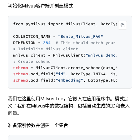
初始化Milvus客户端并创建模式
from pymilvus import MilvusClient, DataType

COLLECTION_NAME 
=
"Bento_Milvus_RAG"
DIMENSION 
=
384
# This should match your embeddin
# Initialize Milvus client
milvus_client 
=
 MilvusClient
(
"milvus_demo.db"
)
# Create schema
schema
=
 MilvusClient.create_schema
(
auto_id
=
True
, 
schema
.add_field
(
"id"
, DataType.INT64, is_primary
=
schema
.add_field
(
"embedding"
, DataType.FLOAT_VECTO
我们在这里使用Milvus Lite，它嵌入在应用程序中。模式定
义了我们在Milvus中的数据结构，包括自动生成的ID和嵌入
向量。
准备索引参数并创建一个集合