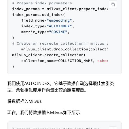
# Prepare index parameters
index_params 
=
 milvus_client.prepare_index_params
(
index_params.add_index
(
    field_name
=
"embedding"
,

    index_type
=
"AUTOINDEX"
,

    metric_type
=
"COSINE"
)
# Create or recreate collectionif milvus_client.ha
    milvus_client.drop_collection
(
collection_name
=
milvus_client.create_collection
(
    collection_name
=
COLLECTION_NAME, 
schema
=
schema
)
我们使用AUTOINDEX，它基于数据自动选择最佳索引类
型。余弦相似度用作向量比较的距离度量。
将数据插入Milvus
现在，我们将数据插入Milvus如下所示