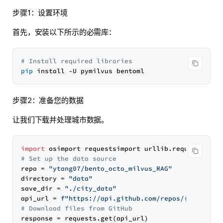
步骤1：设置环境
首先，安装以下所示的必需库：
# Install required libraries
pip
步骤2：准备您的数据
让我们下载并处理城市数据。
import
# Set up the data source
repo = 
"ytang07/bento_octo_milvus_RAG"
directory = 
"data"
save_dir = 
"./city_data"
api_url = 
f"https://api.github.com/repos/
{repo}
/co
# Download files from GitHub
response = requests.get(api_url)
