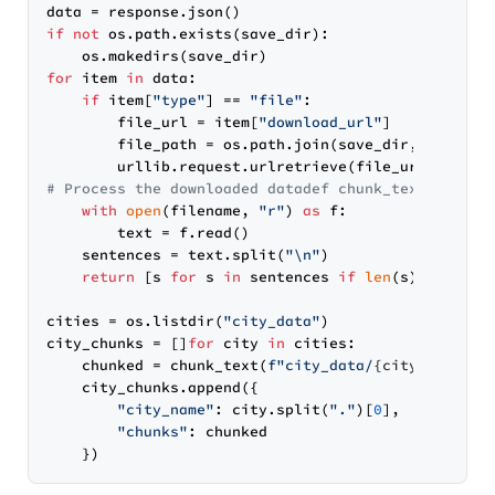
if
not
 os.path.exists(save_dir):

for
 item 
in
 data:

if
 item[
"type"
] == 
"file"
:

        file_url = item[
"download_url"
]

        file_path = os.path.join(save_dir, item[
"n
# Process the downloaded datadef chunk_text(filena
with
open
(filename, 
"r"
) 
as
 f:

        text = f.read()

    sentences = text.split(
"\n"
)

return
 [s 
for
 s 
in
 sentences 
if
len
(s) > 
7
]

cities = os.listdir(
"city_data"
)

city_chunks = []
for
 city 
in
 cities:

    chunked = chunk_text(
f"city_data/
{city}
"
)

    city_chunks.append({

"city_name"
: city.split(
"."
)[
0
],

"chunks"
: chunked
