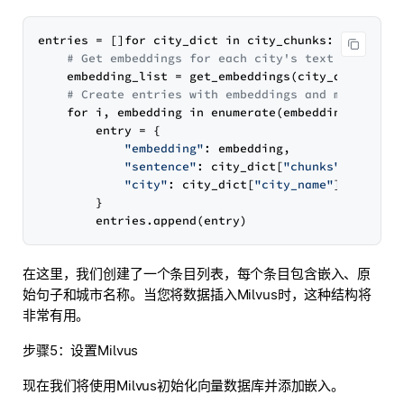
entries = []for city_dict in city_chunks:

# Get embeddings for each city's text chunks
    embedding_list = get_embeddings(city_dict[
"chu
# Create entries with embeddings and metadata
    for i, embedding in enumerate(embedding_list):

        entry = {

"embedding"
: embedding,

"sentence"
: city_dict[
"chunks"
][i],

"city"
: city_dict[
"city_name"
],

        }

在这里，我们创建了一个条目列表，每个条目包含嵌入、原
始句子和城市名称。当您将数据插入Milvus时，这种结构将
非常有用。
步骤5：设置Milvus
现在我们将使用Milvus初始化向量数据库并添加嵌入。