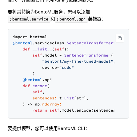
要将其转换为BentoML服务，您可以添加
和
装饰器：
@bentoml.service
@bentoml.api
@bentoml
.serviceclass 
SentenceTransformers
:

def
__init__
(
self
):

self
.model = 
SentenceTransformer
(

"bentoml/my-fine-tuned-model"
,

            device=
"cuda"
        )

@bentoml
.api

def
encode
(
self
,

sentences:
 t.
List
[str],

) -> np.
ndarray:
return
self
要提供模型，您可以使用BentoML CLI：