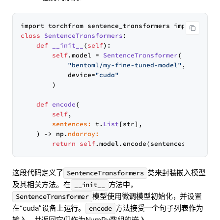
import torchfrom sentence_transformers import 
Sent
class
SentenceTransformers
:

def
__init__
(
self
):

self
.model = 
SentenceTransformer
(

"bentoml/my-fine-tuned-model"
,

            device=
"cuda"
        )

def
encode
(
self
,

sentences:
 t.
List
[str],

) -> np.
ndarray:
return
self
这段代码定义了
类来封装嵌入模型
SentenceTransformers
及其相关方法。在
方法中，
__init__
模型使用微调模型初始化，并设置
SentenceTransformer
在“cuda”设备上运行。
方法接受一个句子列表作为
encode
输入，并返回它们作为NumPy数组的嵌入。