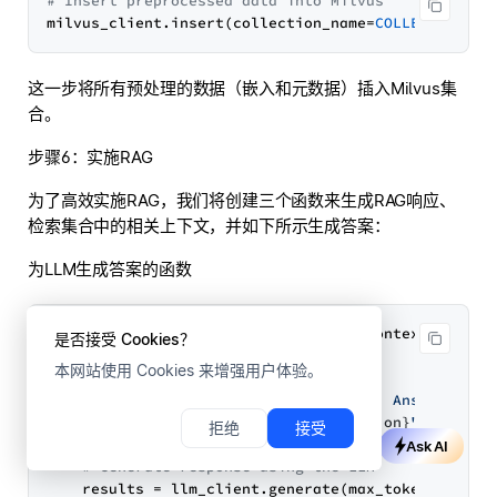
# Insert preprocessed data into Milvus
milvus_client.insert(collection_name=
COLLECTION_NA
这一步将所有预处理的数据（嵌入和元数据）插入Milvus集
合。
步骤6：实施RAG
为了高效实施RAG，我们将创建三个函数来生成RAG响应、
检索集合中的相关上下文，并如下所示生成答案：
为LLM生成答案的函数
def
generate_rag_response
(
question, context
):

是否接受 Cookies？
# Prepare prompt for the LLM
本网站使用 Cookies 来增强用户体验。
    prompt = (

f"You are a helpful assistant. Answer the 
f"The user question is 
{question}
"
拒绝
接受
    )

Ask AI
# Generate response using the LLM
    results = llm_client.generate(max_tokens=
1024
,