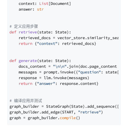
    context: 
List
[Document]

    answer: 
str
# 定义应用步骤
def
retrieve
(
state: State
):

    retrieved_docs = vector_store.similarity_search
return
 {
"context"
: retrieved_docs}

def
generate
(
state: State
):

    docs_content = 
"\n\n"
.join(doc.page_content 
for
    messages = prompt.invoke({
"question"
: state[
"qu
    response = llm.invoke(messages)

return
 {
"answer"
: response.content}

# 编译应用并测试
graph_builder = StateGraph(State).add_sequence([retr
graph_builder.add_edge(START, 
"retrieve"
)

graph = graph_builder.
compile