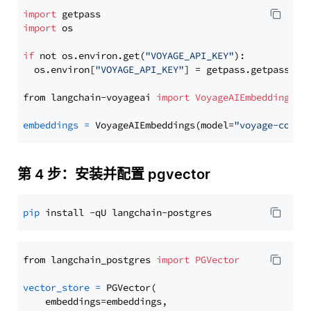
import
import
 os

if
 not os.environ.get(
"VOYAGE_API_KEY"
):

  os.environ[
"VOYAGE_API_KEY"
] = getpass.getpass(
"E
from langchain-voyageai 
import
VoyageAIEmbeddings
embeddings
=
 VoyageAIEmbeddings(model=
"voyage-code-
第 4 步：安装并配置 pgvector
pip
from langchain_postgres 
import
PGVector
vector_store
=
 PGVector(

    embeddings=embeddings,
