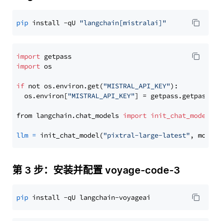
pip
 install -qU 
"langchain[mistralai]"
import
import
 os

if
 not os.environ.get(
"MISTRAL_API_KEY"
):

  os.environ[
"MISTRAL_API_KEY"
] = getpass.getpass(
"
from langchain.chat_models 
import
init_chat_model
llm
=
 init_chat_model(
"pixtral-large-latest"
, model
第 3 步：安装并配置 voyage-code-3
pip