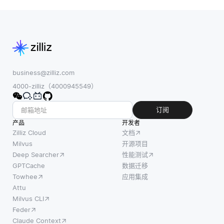
business@zilliz.com
4000-zilliz（4000945549）
订阅
产品
开发者
Zilliz Cloud
文档
Milvus
开源项目
Deep Searcher
性能测试
GPTCache
数据迁移
Towhee
应用集成
Attu
Milvus CLI
Feder
Claude Context