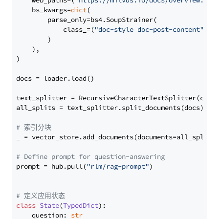
    web_paths=(
"https://milvus.io/docs/overview.md"
,
    bs_kwargs=
dict
(

        parse_only=bs4.SoupStrainer(

            class_=(
"doc-style doc-post-content"
)

        )

    ),

)

docs = loader.load()

text_splitter = RecursiveCharacterTextSplitter(chun
all_splits = text_splitter.split_documents(docs)

# 索引分块
_ = vector_store.add_documents(documents=all_splits)
# Define prompt for question-answering
prompt = hub.pull(
"rlm/rag-prompt"
)

# 定义应用状态
class
State
(
TypedDict
):

    question: 
str