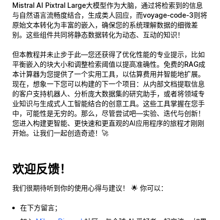
Mistral AI Pixtral Large
大模型作为大脑，通过将检索到的信息
与自然语言流畅度结合，生成类人回应，而
voyage-code-3
则将
原始文本转化为丰富的嵌入，确保您的系统理解数据的细微差
别。这些组件共同将静态数据转化为动态、互动的知识！
但本教程并未止步于此—您还获得了
优化性能
的专业提示，比如
平衡嵌入的块大小和调整检索阈值以提高准确性。免费的
RAG成
本计算器
为您提供了一个实用工具，以估算费用并智能地扩展。
现在，想象一下您可以构建的下一个项目：从内部文档提取信息
的客户支持机器人、分析庞大数据集的研究助手，或者将领域专
业知识与生成式人工智能结合的创意工具。这些工具掌握在您手
中，可能性是无穷的。那么，尽管尝试吧—实验、迭代与创新！
您进入构建更智能、更快速和更直观的AI应用程序的旅程才刚刚
开始。让我们一起创造奇迹！🚀
欢迎反馈！
我们很期待听到你的使用心得与建议！ 🌟 你可以：
在下方留言；