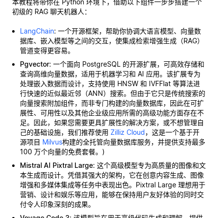
本教程将带你在 Python 环境下，借助以下组件一步步搭建一个
初级的 RAG 聊天机器人：
LangChain
: 一个开源框架，帮助你协调大语言模型、向量数
据库、嵌入模型等之间的交互，使集成检索增强生成（RAG）
管道变得更容易。
Pgvector
: 一个面向 PostgreSQL 的开源扩展，可高效存储和
查询高维向量数据，适用于机器学习和 AI 应用。该扩展专为
处理嵌入数据而设计，支持使用 HNSW 和 IVFFlat 等算法进
行快速的近似最近邻（ANN）搜索。但由于它只是传统搜索的
向量搜索附加组件，而非专门构建的向量数据库，因此在可扩
展性、可用性以及其他企业级应用所需的高级功能方面存在不
足。因此，如果您需要更具扩展性的解决方案，或不想管理自
己的基础设施，我们推荐使用
Zilliz Cloud
，这是一个基于开
源项目
Milvus
构建的全托管向量数据库服务，并提供支持最多
100 万个向量的免费套餐。)
Mistral AI Pixtral Large
: 这个高级模型专为高质量的图像和文
本生成而设计。凭借其强大的架构，它在创意内容生成、图像
增强和多媒体集成等任务中表现出色。Pixtral Large 理想用于
营销、设计和娱乐等应用，能够在保持用户友好体验的同时交
付令人印象深刻的成果。
Voyage Code 3
: 该模型旨在用于高级代码生成和理解，提供