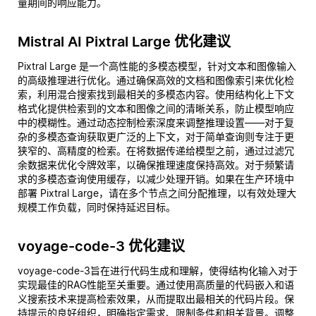
量期间的响应能力。
Mistral AI Pixtral Large 优化建议
Pixtral Large 是一个高性能的多模态模型，针对文本和图像输入
的高级推理进行优化。通过确保高效的文档和图像索引来优化检
索，利用混合搜索找到最相关的多模态内容。使用结构化上下文
格式化提供检索到的文本和图像之间的清晰关系，防止模型响应
中的模糊性。通过动态控制检索深度来调整推理设置——对于复
杂的多模态查询获取更广泛的上下文，对于简单查询则专注于更
狭窄的、高精度的检索。在将数据传递给模型之前，通过过滤冗
余数据来优化令牌效率，以确保推理速度保持高效。对于频繁请
求的多模态查询使用缓存，以减少处理开销。如果在生产环境中
部署 Pixtral Large，请在多个节点之间分配推理，以有效处理大
规模工作负载，同时保持延迟目标。
voyage-code-3 优化建议
voyage-code-3旨在进行代码生成和理解，使得结构化输入对于
实现最佳的RAG性能至关重要。通过使用高质量的代码嵌入和语
义搜索技术来提高检索效果，从而提取出最相关的代码片段。保
持提示的良好组织，明确指定需求、限制条件和相关背景。调整