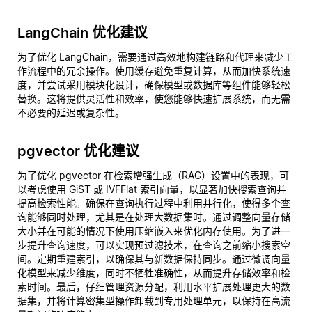
LangChain 优化建议
为了优化 LangChain，需要通过高效地构建链路和代理来减少工
作流程中的冗余操作。使用缓存避免重复计算，从而加快系统速
度，并尝试采用模块化设计，确保模型或数据库等组件能够轻松
替换。这将提供灵活性和效率，使您能够快速扩展系统，而无需
不必要的延迟或复杂性。
pgvector 优化建议
为了优化 pgvector 在检索增强生成（RAG）设置中的表现，可
以考虑使用 GiST 或 IVFFlat 索引向量，以显著加快搜索查询并
提高检索性能。确保在查询执行过程中利用并行化，使得多个查
询能够同时处理，尤其是在处理大数据集时。通过调整向量存储
大小并在可能的情况下使用压缩嵌入来优化内存使用。为了进一
步提升查询速度，可以实现预过滤技术，在查询之前缩小搜索空
间。定期重建索引，以确保其与新数据保持同步。通过微调向量
化模型来减少维度，同时不牺牲准确性，从而提升存储效率和检
索时间。最后，仔细管理资源分配，利用水平扩展处理更大的数
据集，并将计算密集型操作卸载到专用处理单元，以保持在高流