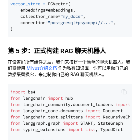
vector_store
=
 PGVector(

    embeddings=embeddings,

    collection_name=
"my_docs"
,

    connection=
"postgresql+psycopg://..."
,

第 5 步：正式构建 RAG 聊天机器人
在设置好所有组件之后，我们来搭建一个简单的聊天机器人。我
们将使用
Milvus介绍文档
作为私有知识库。你可以用你自己的
数据集替换它，来定制你自己的 RAG 聊天机器人。
import
from
 langchain 
import
from
 langchain_community.document_loaders 
import
from
 langchain_core.documents 
import
from
 langchain_text_splitters 
import
from
 langgraph.graph 
import
from
 typing_extensions 
import
List
, TypedDict
