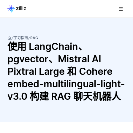
学习指南
RAG
使用 LangChain、
pgvector、Mistral AI
Pixtral Large 和 Cohere
embed-multilingual-light-
v3.0 构建 RAG 聊天机器人