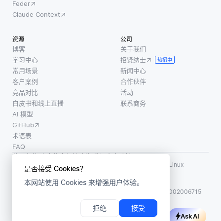
Feder
Claude Context
资源
公司
博客
关于我们
学习中心
招贤纳士
热招中
常用场景
新闻中心
客户案例
合作伙伴
竞品对比
活动
白皮书和线上直播
联系商务
AI 模型
GitHub
术语表
FAQ
使用条款
·
个人信息保护政策
·
数据安全政策
LF AI、LF AI & Data、Milvus，以及相关的开源项目名称为 Linux
是否接受 Cookies？
Foundation 所有商标
本网站使用 Cookies 来增强用户体验。
版权所有 ©2026 上海赜睿信息科技有限公司保留所有权利
ICP 备案:
沪ICP备2023014543号-1
沪公网安备31011002006715
拒绝
接受
Ask AI