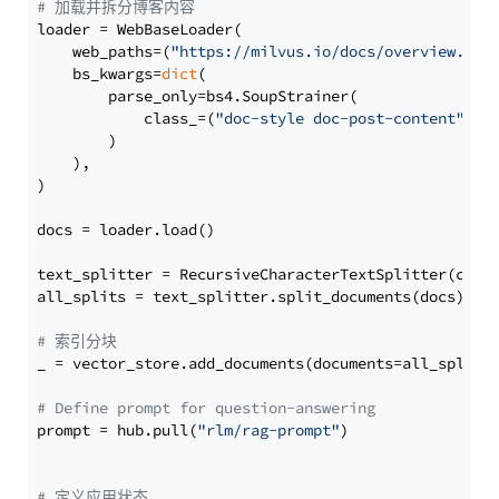
# 加载并拆分博客内容
loader = WebBaseLoader(

    web_paths=(
"https://milvus.io/docs/overview.md"
,
    bs_kwargs=
dict
(

        parse_only=bs4.SoupStrainer(

            class_=(
"doc-style doc-post-content"
)

        )

    ),

)

docs = loader.load()

text_splitter = RecursiveCharacterTextSplitter(chun
all_splits = text_splitter.split_documents(docs)

# 索引分块
_ = vector_store.add_documents(documents=all_splits)
# Define prompt for question-answering
prompt = hub.pull(
"rlm/rag-prompt"
)

# 定义应用状态