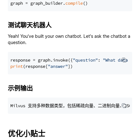
graph = graph_builder.
compile
测试聊天机器人
Yeah! You've built your own chatbot. Let's ask the chatbot a
question.
response = graph.invoke({
"question"
: 
"What data typ
print
(response[
"answer"
示例输出
优化小贴士