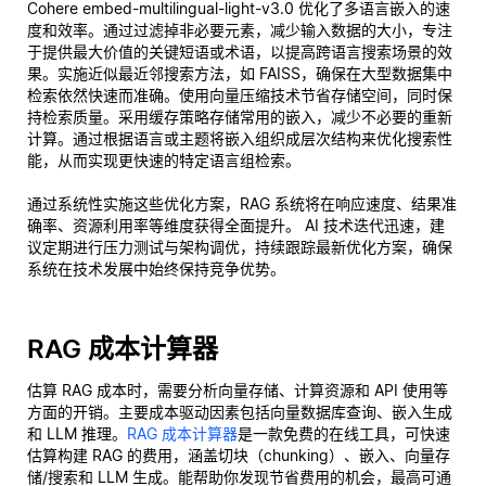
Cohere embed-multilingual-light-v3.0 优化了多语言嵌入的速
度和效率。通过过滤掉非必要元素，减少输入数据的大小，专注
于提供最大价值的关键短语或术语，以提高跨语言搜索场景的效
果。实施近似最近邻搜索方法，如 FAISS，确保在大型数据集中
检索依然快速而准确。使用向量压缩技术节省存储空间，同时保
持检索质量。采用缓存策略存储常用的嵌入，减少不必要的重新
计算。通过根据语言或主题将嵌入组织成层次结构来优化搜索性
能，从而实现更快速的特定语言组检索。
通过系统性实施这些优化方案，RAG 系统将在响应速度、结果准
确率、资源利用率等维度获得全面提升。 AI 技术迭代迅速，建
议定期进行压力测试与架构调优，持续跟踪最新优化方案，确保
系统在技术发展中始终保持竞争优势。
RAG 成本计算器
估算 RAG 成本时，需要分析向量存储、计算资源和 API 使用等
方面的开销。主要成本驱动因素包括向量数据库查询、嵌入生成
和 LLM 推理。
RAG 成本计算器
是一款免费的在线工具，可快速
估算构建 RAG 的费用，涵盖切块（chunking）、嵌入、向量存
储/搜索和 LLM 生成。能帮助你发现节省费用的机会，最高可通