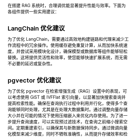
在搭建 RAG 系统时，合理调优能显著提升性能与效率。下面为
各组件提供一些实用建议：
LangChain 优化建议
为了优化 LangChain，需要通过高效地构建链路和代理来减少工
作流程中的冗余操作。使用缓存避免重复计算，从而加快系统速
度，并尝试采用模块化设计，确保模型或数据库等组件能够轻松
替换。这将提供灵活性和效率，使您能够快速扩展系统，而无需
不必要的延迟或复杂性。
pgvector 优化建议
为了优化 pgvector 在检索增强生成（RAG）设置中的表现，可
以考虑使用 GiST 或 IVFFlat 索引向量，以显著加快搜索查询并
提高检索性能。确保在查询执行过程中利用并行化，使得多个查
询能够同时处理，尤其是在处理大数据集时。通过调整向量存储
大小并在可能的情况下使用压缩嵌入来优化内存使用。为了进一
步提升查询速度，可以实现预过滤技术，在查询之前缩小搜索空
间。定期重建索引，以确保其与新数据保持同步。通过微调向量
化模型来减少维度，同时不牺牲准确性，从而提升存储效率和检