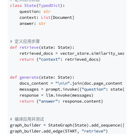
class
State
(
TypedDict
):

    question: 
str
    context: 
List
[Document]

    answer: 
str
# 定义应用步骤
def
retrieve
(
state: State
):

    retrieved_docs = vector_store.similarity_search
return
 {
"context"
: retrieved_docs}

def
generate
(
state: State
):

    docs_content = 
"\n\n"
.join(doc.page_content 
for
    messages = prompt.invoke({
"question"
: state[
"qu
    response = llm.invoke(messages)

return
 {
"answer"
: response.content}

# 编译应用并测试
graph_builder = StateGraph(State).add_sequence([retr
graph_builder.add_edge(START, 
"retrieve"
)
