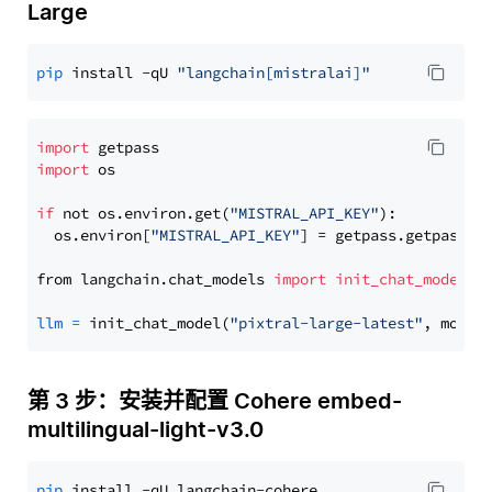
Large
pip
 install -qU 
"langchain[mistralai]"
import
import
 os

if
 not os.environ.get(
"MISTRAL_API_KEY"
):

  os.environ[
"MISTRAL_API_KEY"
] = getpass.getpass(
"
from langchain.chat_models 
import
init_chat_model
llm
=
 init_chat_model(
"pixtral-large-latest"
, model
第 3 步：安装并配置 Cohere embed-
multilingual-light-v3.0
pip