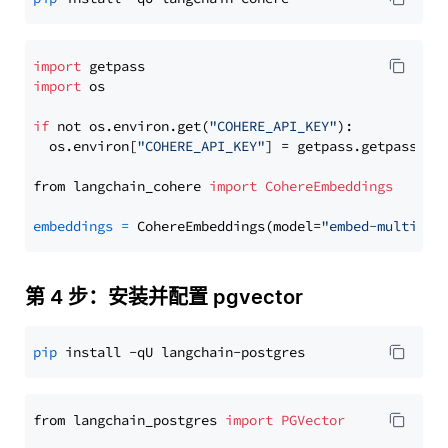
import
import
 os

if
 not os.environ.get(
"COHERE_API_KEY"
):

  os.environ[
"COHERE_API_KEY"
] = getpass.getpass(
"E
from langchain_cohere 
import
CohereEmbeddings
embeddings
=
 CohereEmbeddings(model=
"embed-multilin
第 4 步：安装并配置 pgvector
pip
from langchain_postgres 
import
PGVector