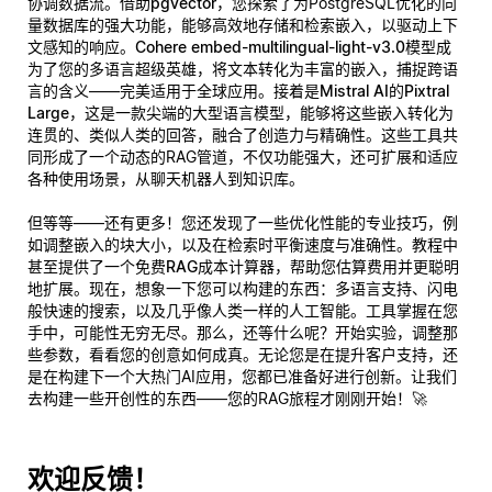
协调数据流。借助
pgvector
，您探索了为PostgreSQL优化的向
量数据库的强大功能，能够高效地存储和检索嵌入，以驱动上下
文感知的响应。
Cohere embed-multilingual-light-v3.0
模型成
为了您的多语言超级英雄，将文本转化为丰富的嵌入，捕捉跨语
言的含义——完美适用于全球应用。接着是
Mistral AI的Pixtral
Large
，这是一款尖端的大型语言模型，能够将这些嵌入转化为
连贯的、类似人类的回答，融合了创造力与精确性。这些工具共
同形成了一个动态的RAG管道，不仅功能强大，还
可扩展
和
适应
各种使用场景，从聊天机器人到知识库。
但等等——还有更多！您还发现了一些优化性能的专业技巧，例
如调整嵌入的块大小，以及在检索时平衡速度与准确性。教程中
甚至提供了一个
免费RAG成本计算器
，帮助您估算费用并更聪明
地扩展。现在，想象一下
您
可以构建的东西：多语言支持、闪电
般快速的搜索，以及几乎像人类一样的人工智能。工具掌握在您
手中，可能性无穷无尽。那么，还等什么呢？开始实验，调整那
些参数，看看您的创意如何成真。无论您是在提升客户支持，还
是在构建下一个大热门AI应用，您都已准备好进行创新。让我们
去构建一些开创性的东西——您的RAG旅程才刚刚开始！🚀
欢迎反馈！