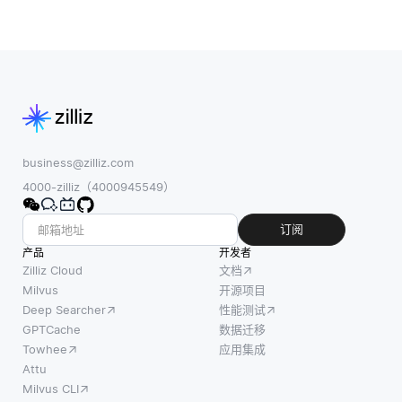
business@zilliz.com
4000-zilliz（4000945549）
订阅
产品
开发者
Zilliz Cloud
文档
Milvus
开源项目
Deep Searcher
性能测试
GPTCache
数据迁移
Towhee
应用集成
Attu
Milvus CLI