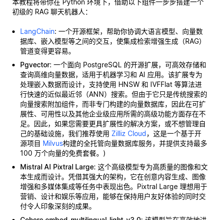
本教程将带你在 Python 环境下，借助以下组件一步步搭建一个
初级的 RAG 聊天机器人：
LangChain
: 一个开源框架，帮助你协调大语言模型、向量数
据库、嵌入模型等之间的交互，使集成检索增强生成（RAG）
管道变得更容易。
Pgvector
: 一个面向 PostgreSQL 的开源扩展，可高效存储和
查询高维向量数据，适用于机器学习和 AI 应用。该扩展专为
处理嵌入数据而设计，支持使用 HNSW 和 IVFFlat 等算法进
行快速的近似最近邻（ANN）搜索。但由于它只是传统搜索的
向量搜索附加组件，而非专门构建的向量数据库，因此在可扩
展性、可用性以及其他企业级应用所需的高级功能方面存在不
足。因此，如果您需要更具扩展性的解决方案，或不想管理自
己的基础设施，我们推荐使用
Zilliz Cloud
，这是一个基于开
源项目
Milvus
构建的全托管向量数据库服务，并提供支持最多
100 万个向量的免费套餐。)
Mistral AI Pixtral Large
: 这个高级模型专为高质量的图像和文
本生成而设计。凭借其强大的架构，它在创意内容生成、图像
增强和多媒体集成等任务中表现出色。Pixtral Large 理想用于
营销、设计和娱乐等应用，能够在保持用户友好体验的同时交
付令人印象深刻的成果。
Cohere embed-multilingual-light-v3.0
: 该模型旨在高效地进