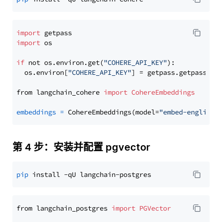
import
import
 os

if
 not os.environ.get(
"COHERE_API_KEY"
):

  os.environ[
"COHERE_API_KEY"
] = getpass.getpass(
"E
from langchain_cohere 
import
CohereEmbeddings
embeddings
=
 CohereEmbeddings(model=
"embed-english-
第 4 步：安装并配置 pgvector
pip
from langchain_postgres 
import
PGVector