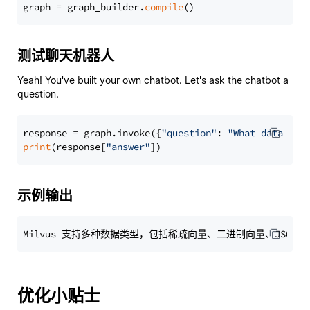
graph = graph_builder.
compile
测试聊天机器人
Yeah! You've built your own chatbot. Let's ask the chatbot a
question.
response = graph.invoke({
"question"
: 
"What data typ
print
(response[
"answer"
示例输出
优化小贴士