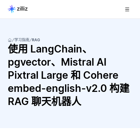
学习指南
RAG
使用 LangChain、
pgvector、Mistral AI
Pixtral Large 和 Cohere
embed-english-v2.0 构建
RAG 聊天机器人