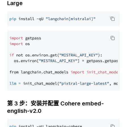
Large
pip
 install -qU 
"langchain[mistralai]"
import
import
 os

if
 not os.environ.get(
"MISTRAL_API_KEY"
):

  os.environ[
"MISTRAL_API_KEY"
] = getpass.getpass(
"
from langchain.chat_models 
import
init_chat_model
llm
=
 init_chat_model(
"pixtral-large-latest"
, model
第 3 步：安装并配置 Cohere embed-
english-v2.0
pip