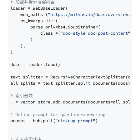
# 加载并拆分博客内容
loader = WebBaseLoader(

    web_paths=(
"https://milvus.io/docs/overview.md"
,
    bs_kwargs=
dict
(

        parse_only=bs4.SoupStrainer(

            class_=(
"doc-style doc-post-content"
)

        )

    ),

)

docs = loader.load()

text_splitter = RecursiveCharacterTextSplitter(chun
all_splits = text_splitter.split_documents(docs)

# 索引分块
_ = vector_store.add_documents(documents=all_splits)
# Define prompt for question-answering
prompt = hub.pull(
"rlm/rag-prompt"
)

# 定义应用状态