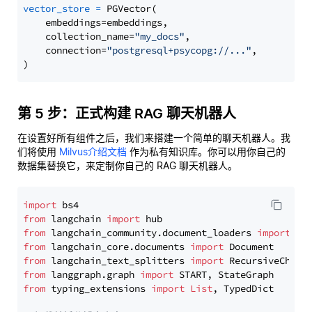
vector_store
=
 PGVector(

    embeddings=embeddings,

    collection_name=
"my_docs"
,

    connection=
"postgresql+psycopg://..."
,

第 5 步：正式构建 RAG 聊天机器人
在设置好所有组件之后，我们来搭建一个简单的聊天机器人。我
们将使用
Milvus介绍文档
作为私有知识库。你可以用你自己的
数据集替换它，来定制你自己的 RAG 聊天机器人。
import
from
 langchain 
import
from
 langchain_community.document_loaders 
import
from
 langchain_core.documents 
import
from
 langchain_text_splitters 
import
from
 langgraph.graph 
import
from
 typing_extensions 
import
List
, TypedDict
