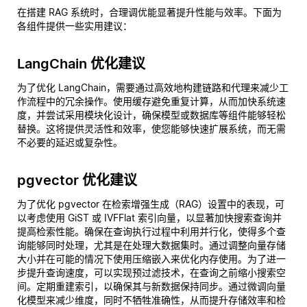
在搭建 RAG 系统时，合理调优能显著提升性能与效率。下面为
各组件提供一些实用建议：
LangChain 优化建议
为了优化 LangChain，需要通过高效地构建链路和代理来减少工
作流程中的冗余操作。使用缓存避免重复计算，从而加快系统速
度，并尝试采用模块化设计，确保模型或数据库等组件能够轻松
替换。这将提供灵活性和效率，使您能够快速扩展系统，而无需
不必要的延迟或复杂性。
pgvector 优化建议
为了优化 pgvector 在检索增强生成（RAG）设置中的表现，可
以考虑使用 GiST 或 IVFFlat 索引向量，以显著加快搜索查询并
提高检索性能。确保在查询执行过程中利用并行化，使得多个查
询能够同时处理，尤其是在处理大数据集时。通过调整向量存储
大小并在可能的情况下使用压缩嵌入来优化内存使用。为了进一
步提升查询速度，可以实现预过滤技术，在查询之前缩小搜索空
间。定期重建索引，以确保其与新数据保持同步。通过微调向量
化模型来减少维度，同时不牺牲准确性，从而提升存储效率和检