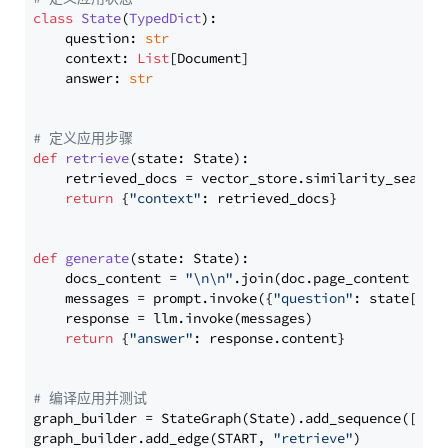
class
State
(
TypedDict
):

    question: 
str
    context: 
List
[Document]

    answer: 
str
# 定义应用步骤
def
retrieve
(
state: State
):

    retrieved_docs = vector_store.similarity_search
return
 {
"context"
: retrieved_docs}

def
generate
(
state: State
):

    docs_content = 
"\n\n"
.join(doc.page_content 
for
    messages = prompt.invoke({
"question"
: state[
"qu
    response = llm.invoke(messages)

return
 {
"answer"
: response.content}

# 编译应用并测试
graph_builder = StateGraph(State).add_sequence([retr
graph_builder.add_edge(START, 
"retrieve"
)
