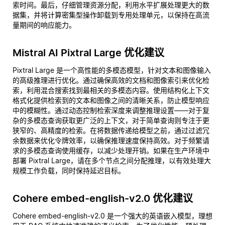
索时间。最后，仔细管理资源分配，利用水平扩展处理更大的数
据集，并将计算密集型操作卸载到专用处理单元，以保持在高流
量期间的响应能力。
Mistral AI Pixtral Large 优化建议
Pixtral Large 是一个高性能的多模态模型，针对文本和图像输入
的高级推理进行优化。通过确保高效的文档和图像索引来优化检
索，利用混合搜索找到最相关的多模态内容。使用结构化上下文
格式化提供检索到的文本和图像之间的清晰关系，防止模型响应
中的模糊性。通过动态控制检索深度来调整推理设置——对于复
杂的多模态查询获取更广泛的上下文，对于简单查询则专注于更
狭窄的、高精度的检索。在将数据传递给模型之前，通过过滤冗
余数据来优化令牌效率，以确保推理速度保持高效。对于频繁请
求的多模态查询使用缓存，以减少处理开销。如果在生产环境中
部署 Pixtral Large，请在多个节点之间分配推理，以有效处理大
规模工作负载，同时保持延迟目标。
Cohere embed-english-v2.0 优化建议
Cohere embed-english-v2.0 是一个强大的英语嵌入模型，理想