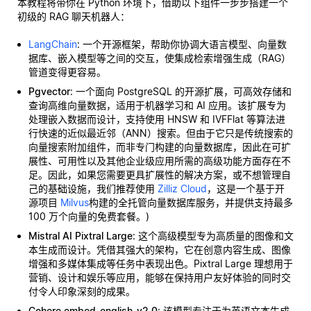
本教程将带你在 Python 环境下，借助以下组件一步步搭建一个
初级的 RAG 聊天机器人：
LangChain
: 一个开源框架，帮助你协调大语言模型、向量数
据库、嵌入模型等之间的交互，使集成检索增强生成（RAG）
管道变得更容易。
Pgvector
: 一个面向 PostgreSQL 的开源扩展，可高效存储和
查询高维向量数据，适用于机器学习和 AI 应用。该扩展专为
处理嵌入数据而设计，支持使用 HNSW 和 IVFFlat 等算法进
行快速的近似最近邻（ANN）搜索。但由于它只是传统搜索的
向量搜索附加组件，而非专门构建的向量数据库，因此在可扩
展性、可用性以及其他企业级应用所需的高级功能方面存在不
足。因此，如果您需要更具扩展性的解决方案，或不想管理自
己的基础设施，我们推荐使用
Zilliz Cloud
，这是一个基于开
源项目
Milvus
构建的全托管向量数据库服务，并提供支持最多
100 万个向量的免费套餐。)
Mistral AI Pixtral Large
: 这个高级模型专为高质量的图像和文
本生成而设计。凭借其强大的架构，它在创意内容生成、图像
增强和多媒体集成等任务中表现出色。Pixtral Large 理想用于
营销、设计和娱乐等应用，能够在保持用户友好体验的同时交
付令人印象深刻的成果。
Cohere embed-english-v2.0
: 该模型专注于为英语文本生成