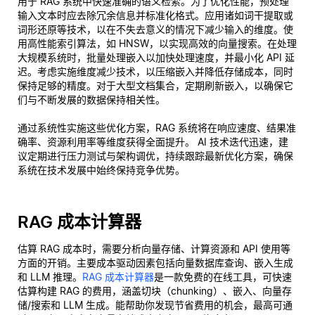
用于 RAG 系统中快速准确的语义检索。为了优化性能，预处理
输入文本时应去除冗余信息并标准化格式。应用诸如词干提取或
词形还原等技术，以在不失去意义的情况下减少输入的维度。使
用高性能索引算法，如 HNSW，以实现高效的向量搜索。在处理
大规模系统时，批量处理嵌入以加快处理速度，并最小化 API 延
迟。考虑实施维度减少技术，以压缩嵌入并降低存储成本，同时
保持足够的精度。对于大型文档集合，定期刷新嵌入，以确保它
们与不断发展的数据保持相关性。
通过系统性实施这些优化方案，RAG 系统将在响应速度、结果准
确率、资源利用率等维度获得全面提升。 AI 技术迭代迅速，建
议定期进行压力测试与架构调优，持续跟踪最新优化方案，确保
系统在技术发展中始终保持竞争优势。
RAG 成本计算器
估算 RAG 成本时，需要分析向量存储、计算资源和 API 使用等
方面的开销。主要成本驱动因素包括向量数据库查询、嵌入生成
和 LLM 推理。
RAG 成本计算器
是一款免费的在线工具，可快速
估算构建 RAG 的费用，涵盖切块（chunking）、嵌入、向量存
储/搜索和 LLM 生成。能帮助你发现节省费用的机会，最高可通