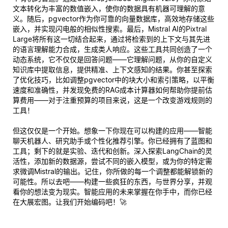
文本转化为丰富的数值嵌入，使你的数据具有机器可理解的意
义。随后，pgvector作为你可靠的向量数据库，高效地存储这些
嵌入，并实现闪电般的相似性搜索。最后，Mistral AI的Pixtral
Large将所有这一切结合起来，通过将检索到的上下文与其先进
的语言理解能力合成，生成类人响应。这些工具共同创造了一个
动态系统，它不仅仅是回答问题——它
理解
问题，从你的自定义
知识库中提取信息，提供精准、上下文感知的结果。你甚至探索
了优化技巧，比如调整pgvector中的块大小和索引策略，以平衡
速度和准确性，并发现免费的RAG成本计算器如何帮助你提前估
算费用——对于注重预算的项目来说，这是一个改变游戏规则的
工具！
但这仅仅是一个开始。想象一下你现在可以构建的应用——智能
聊天机器人、研究助手或个性化推荐引擎。你已经拥有了蓝图和
工具；剩下的就是实验、迭代和创新。深入探索LangChain的灵
活性，添加新的数据源，尝试不同的嵌入模型，或为你的特定需
求微调Mistral的输出。记住，你所做的每一个调整都能解锁新的
可能性。所以去吧——构建一些疯狂的东西，与世界分享，并观
看你的想法变为现实。智能应用的未来掌握在你手中，而你已经
在大展宏图。让我们开始编码吧！🚀