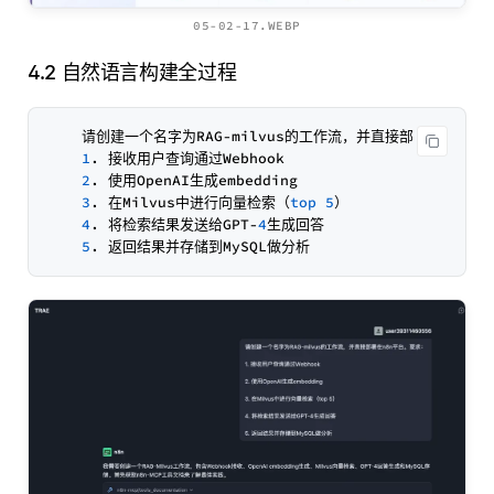
05-02-17.WEBP
4.2 自然语言构建全过程
    请创建一个名字为RAG-milvus的工作流，并直接部署在n8n平
1
. 接收用户查询通过Webhook

2
. 使用OpenAI生成embedding

3
. 在Milvus中进行向量检索（
top
5
）

4
. 将检索结果发送给GPT-
4
生成回答

5