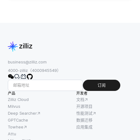
business@zilliz.com
4000-zilliz（4000945549）
订阅
产品
开发者
Zilliz Cloud
文档
Milvus
开源项目
Deep Searcher
性能测试
GPTCache
数据迁移
Towhee
应用集成
Attu