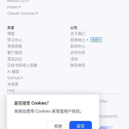
Milvus CLI
Feder
Claude Context
资源
公司
博客
关于我们
学习中心
招贤纳士
热招中
常用场景
新闻中心
客户案例
合作伙伴
竞品对比
活动
白皮书和线上直播
联系商务
AI 模型
GitHub
术语表
FAQ
使用条款
·
个人信息保护政策
·
数据安全政策
LF AI、LF AI & Data、Milvus，以及相关的开源项目名称为 Linux
是否接受 Cookies？
Foundation 所有商标
本网站使用 Cookies 来增强用户体验。
版权所有 ©2026 上海赜睿信息科技有限公司保留所有权利
ICP 备案:
沪ICP备2023014543号-1
沪公网安备31011002006715
拒绝
接受