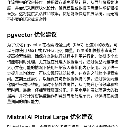
作流程中的冗余操作。使用缓存避免重复计算，从而加快系统速
度，并尝试采用模块化设计，确保模型或数据库等组件能够轻松
替换。这将提供灵活性和效率，使您能够快速扩展系统，而无需
不必要的延迟或复杂性。
pgvector 优化建议
为了优化 pgvector 在检索增强生成（RAG）设置中的表现，可
以考虑使用 GiST 或 IVFFlat 索引向量，以显著加快搜索查询并
提高检索性能。确保在查询执行过程中利用并行化，使得多个查
询能够同时处理，尤其是在处理大数据集时。通过调整向量存储
大小并在可能的情况下使用压缩嵌入来优化内存使用。为了进一
步提升查询速度，可以实现预过滤技术，在查询之前缩小搜索空
间。定期重建索引，以确保其与新数据保持同步。通过微调向量
化模型来减少维度，同时不牺牲准确性，从而提升存储效率和检
索时间。最后，仔细管理资源分配，利用水平扩展处理更大的数
据集，并将计算密集型操作卸载到专用处理单元，以保持在高流
量期间的响应能力。
Mistral AI Pixtral Large 优化建议
Pixtral Large 是一个高性能的多模态模型，针对文本和图像输入