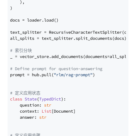
    ),

)

docs = loader.load()

text_splitter = RecursiveCharacterTextSplitter(chun
all_splits = text_splitter.split_documents(docs)

# 索引分块
_ = vector_store.add_documents(documents=all_splits)
# Define prompt for question-answering
prompt = hub.pull(
"rlm/rag-prompt"
)

# 定义应用状态
class
State
(
TypedDict
):

    question: 
str
    context: 
List
[Document]

    answer: 
str
# 定义应用步骤