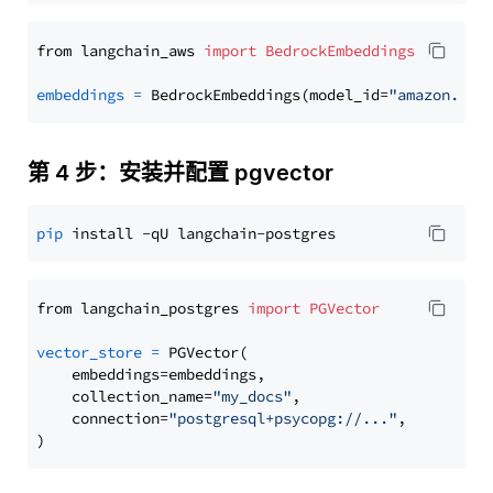
from langchain_aws 
import
BedrockEmbeddings
embeddings
=
 BedrockEmbeddings(model_id=
"amazon.tit
第 4 步：安装并配置 pgvector
pip
from langchain_postgres 
import
PGVector
vector_store
=
 PGVector(

    embeddings=embeddings,

    collection_name=
"my_docs"
,

    connection=
"postgresql+psycopg://..."
,
