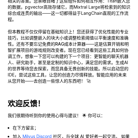
相关的答案。您亲眼目睹了这些组件如何相互作用：Titan嵌入您
的数据，pgvector高效存储它，而Mixtral Large将检索到的知识
综合成连贯的输出——这一切都得益于LangChain直观的工作流
程。
但本教程不仅仅停留在基础知识上！您还获得了优化性能的专业
技巧，比如调整嵌入的块大小或调整检索阈值以平衡速度和准确
性。还有不要忘记
免费的RAG成本计算器
——这是估算开销和明
智扩展项目的游戏规则改变者。现在您已经看到这些工具如何协
调工作，想象一下您可以构建的下一个项目：更智能的聊天机器
人、研究助手，甚至是定制的知识中心，满足您的需求。生成AI
的世界等待您去探索，而您具备无畏创新的技能。所以启动您的
IDE，尝试这些工具，让您的创造力尽情释放。智能应用的未来
从
您
开始——去创造一些惊人的东西吧！ 🚀
欢迎反馈！
我们很期待听到你的使用心得与建议！ 🌟 你可以：
在下方留言；
加入
Milvus Discord
社区，与全球 AI 爱好者一起交流。 如果