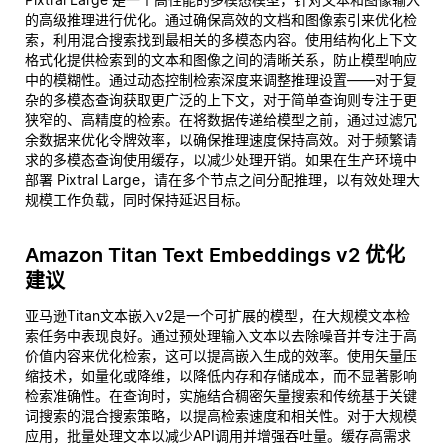
的高级推理进行优化。通过确保高效的文档和图像索引来优化检
索，利用混合搜索找到最相关的多模态内容。使用结构化上下文
格式化提供检索到的文本和图像之间的清晰关系，防止模型响应
中的模糊性。通过动态控制检索深度来调整推理设置——对于复
杂的多模态查询获取更广泛的上下文，对于简单查询则专注于更
狭窄的、高精度的检索。在将数据传递给模型之前，通过过滤冗
余数据来优化令牌效率，以确保推理速度保持高效。对于频繁请
求的多模态查询使用缓存，以减少处理开销。如果在生产环境中
部署 Pixtral Large，请在多个节点之间分配推理，以有效处理大
规模工作负载，同时保持延迟目标。
Amazon Titan Text Embeddings v2 优化
建议
亚马逊Titan文本嵌入v2是一个可扩展的模型，在大规模文本检
索任务中表现良好。通过预处理输入文本以去除噪音并专注于高
价值内容来优化检索，这可以提高嵌入生成的效率。使用矢量压
缩技术，如量化或降维，以降低内存和存储成本，而不显著影响
检索准确性。在查询时，实施结合稠密矢量搜索和传统基于关键
词搜索的混合搜索策略，以提高检索速度和相关性。对于大规模
应用，批量处理文本以减少API调用并增强吞吐量。缓存高需求