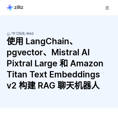
学习指南
RAG
使用 LangChain、
pgvector、Mistral AI
Pixtral Large 和 Amazon
Titan Text Embeddings
v2 构建 RAG 聊天机器人