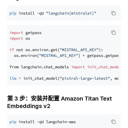
pip
 install -qU 
"langchain[mistralai]"
import
import
 os

if
 not os.environ.get(
"MISTRAL_API_KEY"
):

  os.environ[
"MISTRAL_API_KEY"
] = getpass.getpass(
"
from langchain.chat_models 
import
init_chat_model
llm
=
 init_chat_model(
"pixtral-large-latest"
, model
第 3 步：安装并配置 Amazon Titan Text
Embeddings v2
pip