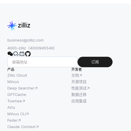
business@zilliz.com
4000-zilliz（4000945549）
订阅
产品
开发者
Zilliz Cloud
文档
Milvus
开源项目
Deep Searcher
性能测试
GPTCache
数据迁移
Towhee
应用集成
Attu
Milvus CLI
Feder
Claude Context