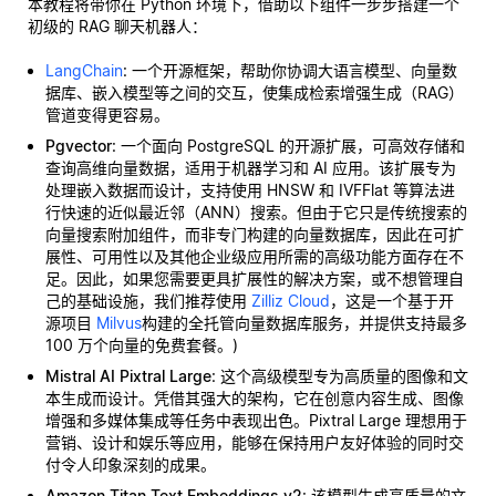
本教程将带你在 Python 环境下，借助以下组件一步步搭建一个
初级的 RAG 聊天机器人：
LangChain
: 一个开源框架，帮助你协调大语言模型、向量数
据库、嵌入模型等之间的交互，使集成检索增强生成（RAG）
管道变得更容易。
Pgvector
: 一个面向 PostgreSQL 的开源扩展，可高效存储和
查询高维向量数据，适用于机器学习和 AI 应用。该扩展专为
处理嵌入数据而设计，支持使用 HNSW 和 IVFFlat 等算法进
行快速的近似最近邻（ANN）搜索。但由于它只是传统搜索的
向量搜索附加组件，而非专门构建的向量数据库，因此在可扩
展性、可用性以及其他企业级应用所需的高级功能方面存在不
足。因此，如果您需要更具扩展性的解决方案，或不想管理自
己的基础设施，我们推荐使用
Zilliz Cloud
，这是一个基于开
源项目
Milvus
构建的全托管向量数据库服务，并提供支持最多
100 万个向量的免费套餐。)
Mistral AI Pixtral Large
: 这个高级模型专为高质量的图像和文
本生成而设计。凭借其强大的架构，它在创意内容生成、图像
增强和多媒体集成等任务中表现出色。Pixtral Large 理想用于
营销、设计和娱乐等应用，能够在保持用户友好体验的同时交
付令人印象深刻的成果。
Amazon Titan Text Embeddings v2
: 该模型生成高质量的文