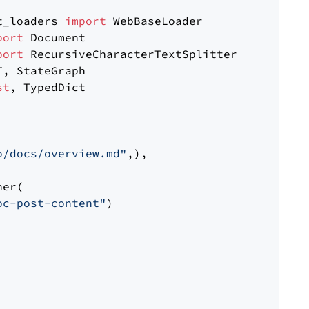
t_loaders 
import
port
port
st
, TypedDict

o/docs/overview.md"
,),

er(

oc-post-content"
)
