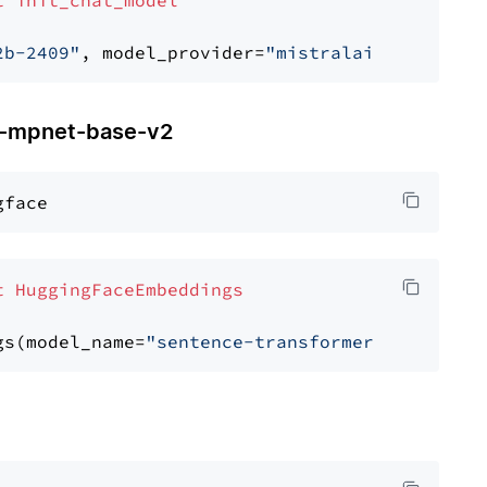
t
init_chat_model
2b-2409"
, model_provider=
"mistralai"
mpnet-base-v2
t
HuggingFaceEmbeddings
gs(model_name=
"sentence-transformers/all-mpne