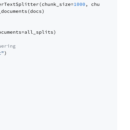
erTextSplitter(chunk_size=
1000
, chunk_overlap
documents(docs)

cuments=all_splits)

wering
t"
)
