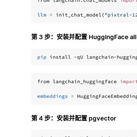
from langchain.chat_models 
impor
llm
=
 init_chat_model(
"pixtral-1
第 3 步：安装并配置 HuggingFace all-
pip
from langchain_huggingface 
impor
embeddings
=
 HuggingFaceEmbeddin
第 4 步：安装并配置 pgvector