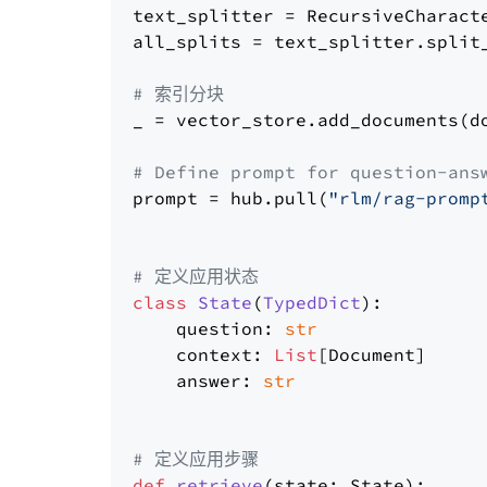
text_splitter = RecursiveCharact
all_splits = text_splitter.split_
# 索引分块
_ = vector_store.add_documents(do
# Define prompt for question-ans
prompt = hub.pull(
"rlm/rag-promp
# 定义应用状态
class
State
(
TypedDict
):

    question: 
str
    context: 
List
[Document]

    answer: 
str
# 定义应用步骤
def
retrieve
(
state: State
):
