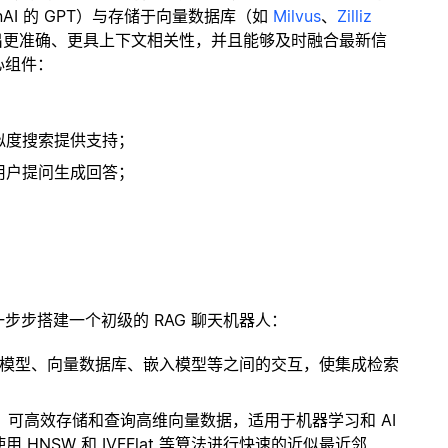
enAI 的 GPT）与存储于向量数据库（如
Milvus
、
Zilliz
出更准确、更具上下文相关性，并且能够及时融合最新信
心组件：
；
似度搜索提供支持；
用户提问生成回答；
一步步搭建一个初级的 RAG 聊天机器人：
言模型、向量数据库、嵌入模型等之间的交互，使集成检索
开源扩展，可高效存储和查询高维向量数据，适用于机器学习和 AI
NSW 和 IVFFlat 等算法进行快速的近似最近邻