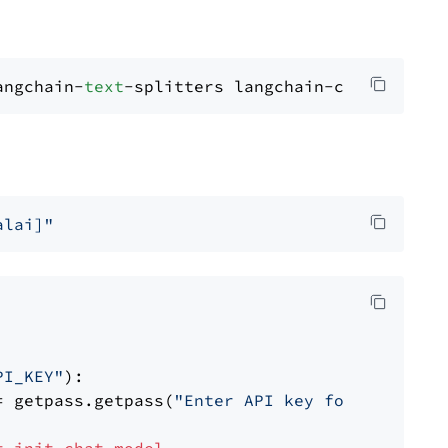
angchain-
text
alai]"
PI_KEY"
):

= getpass.getpass(
"Enter API key for Mistral 