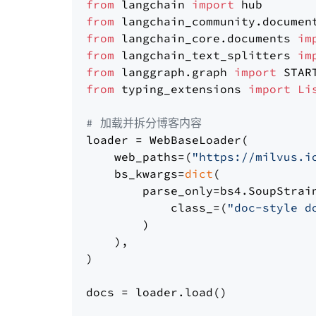
from
 langchain 
import
from
 langchain_community.documen
from
 langchain_core.documents 
im
from
 langchain_text_splitters 
im
from
 langgraph.graph 
import
from
 typing_extensions 
import
Li
# 加载并拆分博客内容
loader = WebBaseLoader(

    web_paths=(
"https://milvus.i
    bs_kwargs=
dict
(

        parse_only=bs4.SoupStrain
            class_=(
"doc-style d
        )

    ),

)

docs = loader.load()
