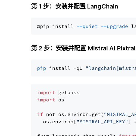
第 1 步：安装并配置 LangChain
%pip install 
--quiet
--upgrade
 l
第 2 步：安装并配置 Mistral AI Pixtral
pip
 install -qU 
"langchain[mistr
import
import
 os

if
 not os.environ.get(
"MISTRAL_A
  os.environ[
"MISTRAL_API_KEY"
] 