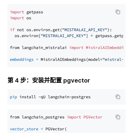
import
import
 os

if
 not os.environ.get(
"MISTRALAI_API_KEY"
):

  os.environ[
"MISTRALAI_API_KEY"
] = getpass.getpass
from langchain_mistralai 
import
MistralAIEmbeddings
embeddings
=
 MistralAIEmbeddings(model=
"mistral-emb
第 4 步：安装并配置 pgvector
pip
from langchain_postgres 
import
PGVector
vector_store
=
 PGVector(
