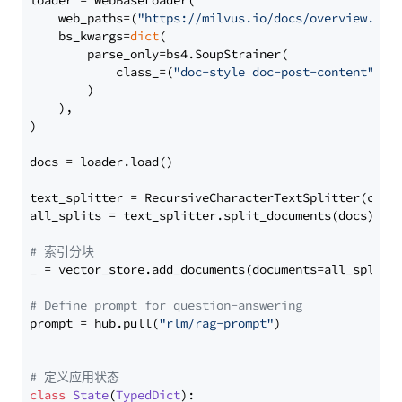
loader = WebBaseLoader(

    web_paths=(
"https://milvus.io/docs/overview.md"
,
    bs_kwargs=
dict
(

        parse_only=bs4.SoupStrainer(

            class_=(
"doc-style doc-post-content"
)

        )

    ),

)

docs = loader.load()

text_splitter = RecursiveCharacterTextSplitter(chun
all_splits = text_splitter.split_documents(docs)

# 索引分块
_ = vector_store.add_documents(documents=all_splits)
# Define prompt for question-answering
prompt = hub.pull(
"rlm/rag-prompt"
)

# 定义应用状态
class
State
(
TypedDict
):
