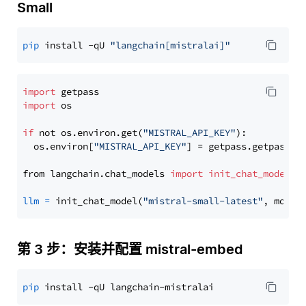
Small
pip
 install -qU 
"langchain[mistralai]"
import
import
 os

if
 not os.environ.get(
"MISTRAL_API_KEY"
):

  os.environ[
"MISTRAL_API_KEY"
] = getpass.getpass(
"
from langchain.chat_models 
import
init_chat_model
llm
=
 init_chat_model(
"mistral-small-latest"
, model
第 3 步：安装并配置 mistral-embed
pip