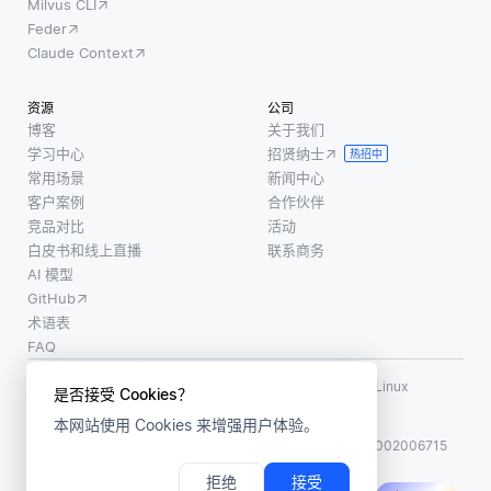
Milvus CLI
Feder
Claude Context
资源
公司
博客
关于我们
学习中心
招贤纳士
热招中
常用场景
新闻中心
客户案例
合作伙伴
竞品对比
活动
白皮书和线上直播
联系商务
AI 模型
GitHub
术语表
FAQ
使用条款
·
个人信息保护政策
·
数据安全政策
LF AI、LF AI & Data、Milvus，以及相关的开源项目名称为 Linux
是否接受 Cookies？
Foundation 所有商标
本网站使用 Cookies 来增强用户体验。
版权所有 ©2026 上海赜睿信息科技有限公司保留所有权利
ICP 备案:
沪ICP备2023014543号-1
沪公网安备31011002006715
拒绝
接受