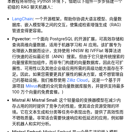
本教程将带你在 Python 环境下，借助以下组件一步步搭建一个
初级的 RAG 聊天机器人：
LangChain
: 一个开源框架，帮助你协调大语言模型、向量数
据库、嵌入模型等之间的交互，使集成检索增强生成（RAG）
管道变得更容易。
Pgvector
: 一个面向 PostgreSQL 的开源扩展，可高效存储和
查询高维向量数据，适用于机器学习和 AI 应用。该扩展专为
处理嵌入数据而设计，支持使用 HNSW 和 IVFFlat 等算法进
行快速的近似最近邻（ANN）搜索。但由于它只是传统搜索的
向量搜索附加组件，而非专门构建的向量数据库，因此在可扩
展性、可用性以及其他企业级应用所需的高级功能方面存在不
足。因此，如果您需要更具扩展性的解决方案，或不想管理自
己的基础设施，我们推荐使用
Zilliz Cloud
，这是一个基于开
源项目
Milvus
构建的全托管向量数据库服务，并提供支持最多
100 万个向量的免费套餐。)
Mistral AI Mistral Small
: 这个轻量级的变换器模型在减少内
存占用的同时提供了竞争力的性能，使其适合资源受限的环
境。它在文本生成和分类等任务中表现出色，提供了高效性而
不牺牲质量。非常适合需要快速响应和低延迟的应用，例如聊
天机器人和实时分析。
Mistral-Embed
: Mistral-Embed 是一个最先进的嵌入模型，