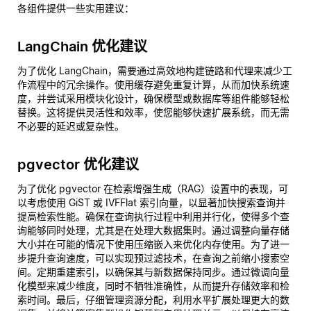
各组件提供一些实用建议：
LangChain 优化建议
为了优化 LangChain，需要通过高效地构建链路和代理来减少工
作流程中的冗余操作。使用缓存避免重复计算，从而加快系统速
度，并尝试采用模块化设计，确保模型或数据库等组件能够轻松
替换。这将提供灵活性和效率，使您能够快速扩展系统，而无需
不必要的延迟或复杂性。
pgvector 优化建议
为了优化 pgvector 在检索增强生成（RAG）设置中的表现，可
以考虑使用 GiST 或 IVFFlat 索引向量，以显著加快搜索查询并
提高检索性能。确保在查询执行过程中利用并行化，使得多个查
询能够同时处理，尤其是在处理大数据集时。通过调整向量存储
大小并在可能的情况下使用压缩嵌入来优化内存使用。为了进一
步提升查询速度，可以实现预过滤技术，在查询之前缩小搜索空
间。定期重建索引，以确保其与新数据保持同步。通过微调向量
化模型来减少维度，同时不牺牲准确性，从而提升存储效率和检
索时间。最后，仔细管理资源分配，利用水平扩展处理更大的数