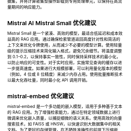
据集，并将计算密集型操作卸载到专用处理单元，以保持在高流
量期间的响应能力。
Mistral AI Mistral Small 优化建议
Mistral Small 是一个紧凑、高效的模型，最适合低延迟和成本效
益高的 RAG 应用。通过确保检索管道返回高度针对性和简洁的
上下文来优化令牌使用，从而减少不必要的模型计算。使用轻量
级的提示压缩技术来简化输入格式，避免冗余细节。将温度调整
到 0.1–0.2，以保持事实一致性，同时保持采样技术的最小化，
以防止响应的可变性。对于实时应用，实施常见查询的缓存以进
一步提高速度。如果进行大规模部署，可以利用量化版本的模型
（例如，4 位或 8 位精度）来减少内存占用。使用批量推断技术
以最大化吞吐量，同时最小化 API 调用开销。
mistral-embed 优化建议
mistral-embed 是一个多功能的嵌入模型，适用于多种基于文本
的 RAG 应用。为了增强检索能力，通过在特定领域数据上进行
微调来优化嵌入质量，以捕捉细微的语义关系。使用高效的向量
搜索技术，如 FAISS 或 HNSW，以快速识别大数据集中的相关
文档。为了更好的存储管理，在不牺牲准确性的前提下压缩嵌