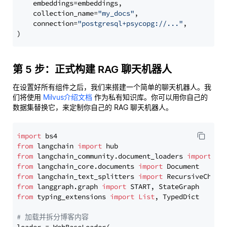
    embeddings=embeddings,

    collection_name=
"my_docs"
,

    connection=
"postgresql+psycopg://..."
,

第 5 步：正式构建 RAG 聊天机器人
在设置好所有组件之后，我们来搭建一个简单的聊天机器人。我
们将使用
Milvus介绍文档
作为私有知识库。你可以用你自己的
数据集替换它，来定制你自己的 RAG 聊天机器人。
import
from
 langchain 
import
from
 langchain_community.document_loaders 
import
from
 langchain_core.documents 
import
from
 langchain_text_splitters 
import
from
 langgraph.graph 
import
from
 typing_extensions 
import
List
, TypedDict

# 加载并拆分博客内容