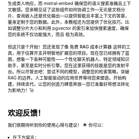
生成类人响应，而 mistral-embed 确保您的语义搜索准确且上下
文敏感。您亲眼见证了这些组件如何协调工作—无论是文档分
片、查询嵌入还是优化输出—以提供智能且丰富上下文的答案，
量身定制于您的数据。此外，本教程还为您提供了优化技巧，比
如调整分片大小和利用 pgvector 的索引来加快搜索速度，确保
您的系统不仅功能强大，而且
极为高效
。
但这只是个开始！您还发现了像
免费 RAG 成本计算器
这样的工
具，用于估算开支并明智地扩展您的项目。现在您已经拥有了蓝
图，想象一下各种可能性——个性化聊天机器人、特定领域知识
助手，甚至是实时分析引擎。您在这里获得的技能是您的发射平
台。所以尽管去吧：尝试不同的模型，调整您的检索策略，突破
RAG 的边界。人工智能驱动的应用世界等待您来塑造。开始构
建，持续迭代，让您的创造力肆意奔放—您已准备好将想法转化
为影响力！🚀
欢迎反馈！
我们很期待听到你的使用心得与建议！ 🌟 你可以：
在下方留言；