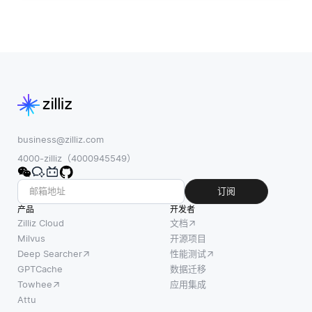
business@zilliz.com
4000-zilliz（4000945549）
订阅
产品
开发者
Zilliz Cloud
文档
Milvus
开源项目
Deep Searcher
性能测试
GPTCache
数据迁移
Towhee
应用集成
Attu