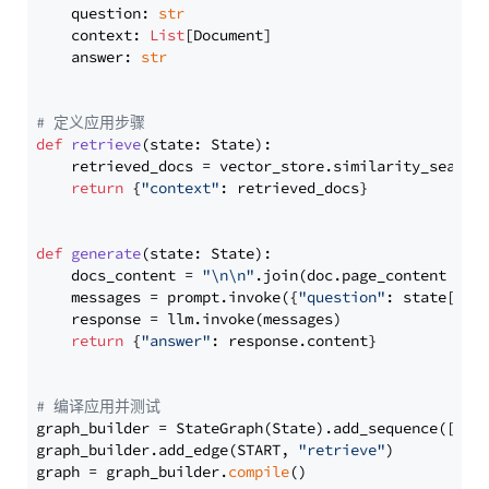
    question: 
str
    context: 
List
[Document]

    answer: 
str
# 定义应用步骤
def
retrieve
(
state: State
):

    retrieved_docs = vector_store.similarity_search
return
 {
"context"
: retrieved_docs}

def
generate
(
state: State
):

    docs_content = 
"\n\n"
.join(doc.page_content 
for
    messages = prompt.invoke({
"question"
: state[
"qu
    response = llm.invoke(messages)

return
 {
"answer"
: response.content}

# 编译应用并测试
graph_builder = StateGraph(State).add_sequence([retr
graph_builder.add_edge(START, 
"retrieve"
)

graph = graph_builder.
compile