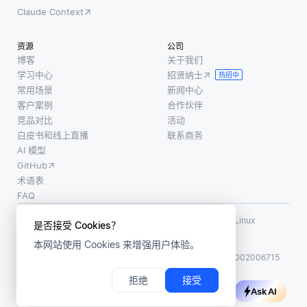
Claude Context
资源
公司
博客
关于我们
学习中心
招贤纳士
热招中
常用场景
新闻中心
客户案例
合作伙伴
竞品对比
活动
白皮书和线上直播
联系商务
AI 模型
GitHub
术语表
FAQ
使用条款
·
个人信息保护政策
·
数据安全政策
LF AI、LF AI & Data、Milvus，以及相关的开源项目名称为 Linux
是否接受 Cookies？
Foundation 所有商标
本网站使用 Cookies 来增强用户体验。
版权所有 ©2026 上海赜睿信息科技有限公司保留所有权利
ICP 备案:
沪ICP备2023014543号-1
沪公网安备31011002006715
拒绝
接受
Ask AI