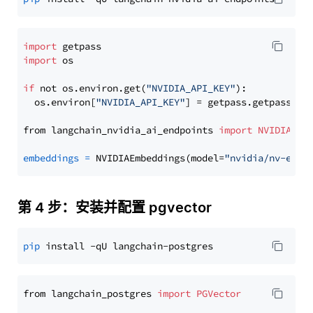
import
import
 os

if
 not os.environ.get(
"NVIDIA_API_KEY"
):

  os.environ[
"NVIDIA_API_KEY"
] = getpass.getpass(
"E
from langchain_nvidia_ai_endpoints 
import
NVIDIAEmb
embeddings
=
 NVIDIAEmbeddings(model=
"nvidia/nv-embe
第 4 步：安装并配置 pgvector
pip
from langchain_postgres 
import
PGVector