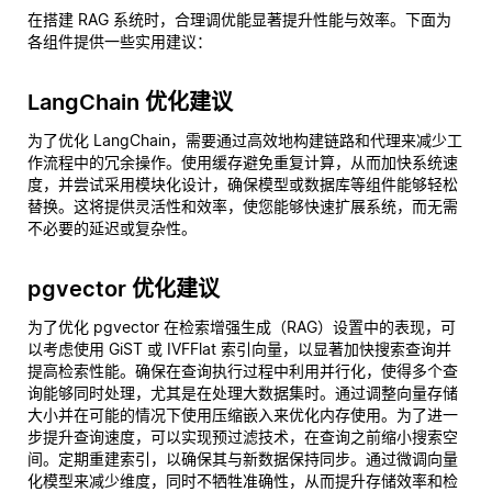
在搭建 RAG 系统时，合理调优能显著提升性能与效率。下面为
各组件提供一些实用建议：
LangChain 优化建议
为了优化 LangChain，需要通过高效地构建链路和代理来减少工
作流程中的冗余操作。使用缓存避免重复计算，从而加快系统速
度，并尝试采用模块化设计，确保模型或数据库等组件能够轻松
替换。这将提供灵活性和效率，使您能够快速扩展系统，而无需
不必要的延迟或复杂性。
pgvector 优化建议
为了优化 pgvector 在检索增强生成（RAG）设置中的表现，可
以考虑使用 GiST 或 IVFFlat 索引向量，以显著加快搜索查询并
提高检索性能。确保在查询执行过程中利用并行化，使得多个查
询能够同时处理，尤其是在处理大数据集时。通过调整向量存储
大小并在可能的情况下使用压缩嵌入来优化内存使用。为了进一
步提升查询速度，可以实现预过滤技术，在查询之前缩小搜索空
间。定期重建索引，以确保其与新数据保持同步。通过微调向量
化模型来减少维度，同时不牺牲准确性，从而提升存储效率和检