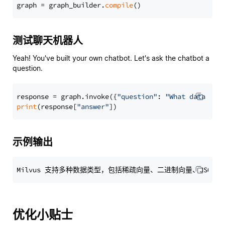
graph = graph_builder.
compile
测试聊天机器人
Yeah! You've built your own chatbot. Let's ask the chatbot a
question.
response = graph.invoke({
"question"
: 
"What data typ
print
(response[
"answer"
示例输出
优化小贴士