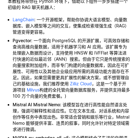
本教程将带你在 Python 环境下，借助以下组件一步步搭建一个
初级的 RAG 聊天机器人：
LangChain
: 一个开源框架，帮助你协调大语言模型、向量数
据库、嵌入模型等之间的交互，使集成检索增强生成（RAG）
管道变得更容易。
Pgvector
: 一个面向 PostgreSQL 的开源扩展，可高效存储和
查询高维向量数据，适用于机器学习和 AI 应用。该扩展专为
处理嵌入数据而设计，支持使用 HNSW 和 IVFFlat 等算法进
行快速的近似最近邻（ANN）搜索。但由于它只是传统搜索的
向量搜索附加组件，而非专门构建的向量数据库，因此在可扩
展性、可用性以及其他企业级应用所需的高级功能方面存在不
足。因此，如果您需要更具扩展性的解决方案，或不想管理自
己的基础设施，我们推荐使用
Zilliz Cloud
，这是一个基于开
源项目
Milvus
构建的全托管向量数据库服务，并提供支持最多
100 万个向量的免费套餐。)
Mistral AI Mistral Nemo
: 该模型旨在进行高性能自然语言处
理，强调可解释性和适应性。它在文本生成、对话系统和内容
创作等任务中表现出色。非常适合营销和娱乐等行业，Mistral
Nemo 能够提供丰富、连贯的叙事，同时允许针对特定领域需
求进行微调。
NVIDIA nv-embedqa-e5-v5
: 这个模型结合了先进的自然语