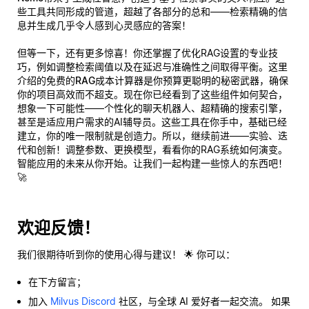
些工具共同形成的管道，超越了各部分的总和——检索精确的信
息并生成几乎令人感到心灵感应的答案！
但等一下，还有更多惊喜！你还掌握了优化RAG设置的专业技
巧，例如调整检索阈值以及在延迟与准确性之间取得平衡。这里
介绍的免费的
RAG成本计算器
是你预算更聪明的秘密武器，确保
你的项目高效而不超支。现在你已经看到了这些组件如何契合，
想象一下可能性——个性化的聊天机器人、超精确的搜索引擎，
甚至是适应用户需求的AI辅导员。这些工具在你手中，基础已经
建立，你的唯一限制就是创造力。所以，继续前进——实验、迭
代和创新！调整参数、更换模型，看看你的RAG系统如何演变。
智能应用的未来从你开始。让我们一起构建一些惊人的东西吧！
🚀
欢迎反馈！
我们很期待听到你的使用心得与建议！ 🌟 你可以：
在下方留言；
加入
Milvus Discord
社区，与全球 AI 爱好者一起交流。 如果