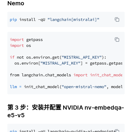
Nemo
pip
 install -qU 
"langchain[mistralai]"
import
import
 os

if
 not os.environ.get(
"MISTRAL_API_KEY"
):

  os.environ[
"MISTRAL_API_KEY"
] = getpass.getpass(
"
from langchain.chat_models 
import
init_chat_model
llm
=
 init_chat_model(
"open-mistral-nemo"
, model_pr
第 3 步：安装并配置 NVIDIA nv-embedqa-
e5-v5
pip