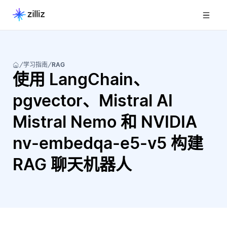
学习指南
RAG
使用 LangChain、
pgvector、Mistral AI
Mistral Nemo 和 NVIDIA
nv-embedqa-e5-v5 构建
RAG 聊天机器人