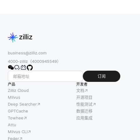
business@zilliz.com
4000-zilliz（4000945549）
订阅
产品
开发者
Zilliz Cloud
文档
Milvus
开源项目
Deep Searcher
性能测试
GPTCache
数据迁移
Towhee
应用集成
Attu
Milvus CLI
Feder