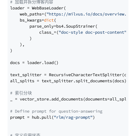
# 加载并拆分博客内容
loader = WebBaseLoader(

    web_paths=(
"https://milvus.io/docs/overview.md"
,
    bs_kwargs=
dict
(

        parse_only=bs4.SoupStrainer(

            class_=(
"doc-style doc-post-content"
)

        )

    ),

)

docs = loader.load()

text_splitter = RecursiveCharacterTextSplitter(chun
all_splits = text_splitter.split_documents(docs)

# 索引分块
_ = vector_store.add_documents(documents=all_splits)
# Define prompt for question-answering
prompt = hub.pull(
"rlm/rag-prompt"
)

# 定义应用状态