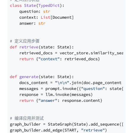
class
State
(
TypedDict
):

    question: 
str
    context: 
List
[Document]

    answer: 
str
# 定义应用步骤
def
retrieve
(
state: State
):

    retrieved_docs = vector_store.similarity_search
return
 {
"context"
: retrieved_docs}

def
generate
(
state: State
):

    docs_content = 
"\n\n"
.join(doc.page_content 
for
    messages = prompt.invoke({
"question"
: state[
"qu
    response = llm.invoke(messages)

return
 {
"answer"
: response.content}

# 编译应用并测试
graph_builder = StateGraph(State).add_sequence([retr
graph_builder.add_edge(START, 
"retrieve"
)
