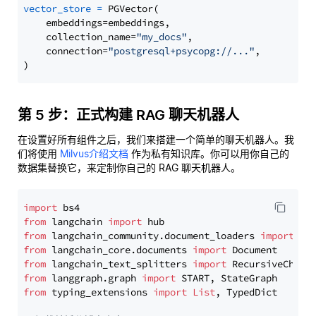
vector_store
=
 PGVector(

    embeddings=embeddings,

    collection_name=
"my_docs"
,

    connection=
"postgresql+psycopg://..."
,

第 5 步：正式构建 RAG 聊天机器人
在设置好所有组件之后，我们来搭建一个简单的聊天机器人。我
们将使用
Milvus介绍文档
作为私有知识库。你可以用你自己的
数据集替换它，来定制你自己的 RAG 聊天机器人。
import
from
 langchain 
import
from
 langchain_community.document_loaders 
import
from
 langchain_core.documents 
import
from
 langchain_text_splitters 
import
from
 langgraph.graph 
import
from
 typing_extensions 
import
List
, TypedDict
