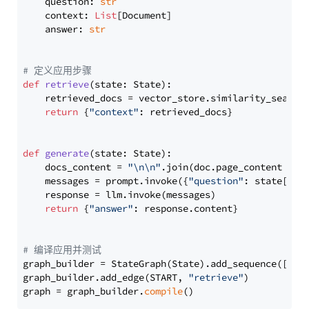
    question: 
str
    context: 
List
[Document]

    answer: 
str
# 定义应用步骤
def
retrieve
(
state: State
):

    retrieved_docs = vector_store.similarity_search
return
 {
"context"
: retrieved_docs}

def
generate
(
state: State
):

    docs_content = 
"\n\n"
.join(doc.page_content 
for
    messages = prompt.invoke({
"question"
: state[
"qu
    response = llm.invoke(messages)

return
 {
"answer"
: response.content}

# 编译应用并测试
graph_builder = StateGraph(State).add_sequence([retr
graph_builder.add_edge(START, 
"retrieve"
)

graph = graph_builder.
compile