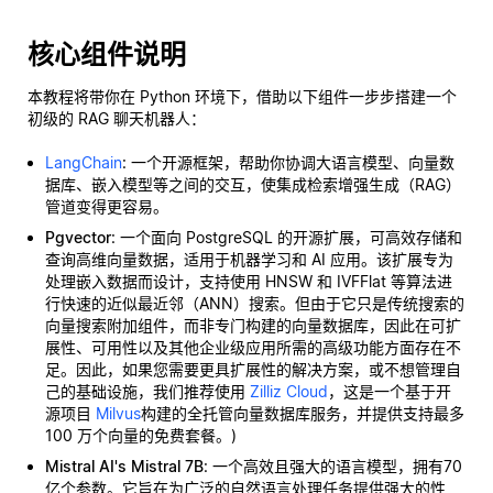
核心组件说明
本教程将带你在 Python 环境下，借助以下组件一步步搭建一个
初级的 RAG 聊天机器人：
LangChain
: 一个开源框架，帮助你协调大语言模型、向量数
据库、嵌入模型等之间的交互，使集成检索增强生成（RAG）
管道变得更容易。
Pgvector
: 一个面向 PostgreSQL 的开源扩展，可高效存储和
查询高维向量数据，适用于机器学习和 AI 应用。该扩展专为
处理嵌入数据而设计，支持使用 HNSW 和 IVFFlat 等算法进
行快速的近似最近邻（ANN）搜索。但由于它只是传统搜索的
向量搜索附加组件，而非专门构建的向量数据库，因此在可扩
展性、可用性以及其他企业级应用所需的高级功能方面存在不
足。因此，如果您需要更具扩展性的解决方案，或不想管理自
己的基础设施，我们推荐使用
Zilliz Cloud
，这是一个基于开
源项目
Milvus
构建的全托管向量数据库服务，并提供支持最多
100 万个向量的免费套餐。)
Mistral AI's Mistral 7B
: 一个高效且强大的语言模型，拥有70
亿个参数。它旨在为广泛的自然语言处理任务提供强大的性