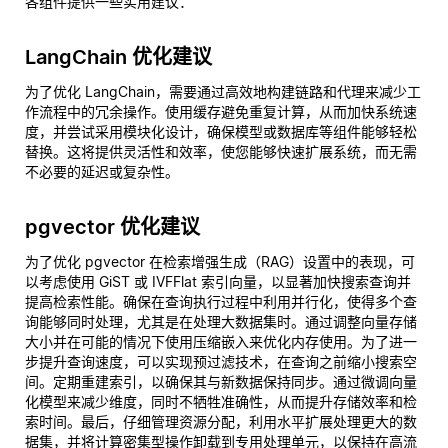
各组件提供一些实用建议：
LangChain 优化建议
为了优化 LangChain，需要通过高效地构建链路和代理来减少工
作流程中的冗余操作。使用缓存避免重复计算，从而加快系统速
度，并尝试采用模块化设计，确保模型或数据库等组件能够轻松
替换。这将提供灵活性和效率，使您能够快速扩展系统，而无需
不必要的延迟或复杂性。
pgvector 优化建议
为了优化 pgvector 在检索增强生成（RAG）设置中的表现，可
以考虑使用 GiST 或 IVFFlat 索引向量，以显著加快搜索查询并
提高检索性能。确保在查询执行过程中利用并行化，使得多个查
询能够同时处理，尤其是在处理大数据集时。通过调整向量存储
大小并在可能的情况下使用压缩嵌入来优化内存使用。为了进一
步提升查询速度，可以实现预过滤技术，在查询之前缩小搜索空
间。定期重建索引，以确保其与新数据保持同步。通过微调向量
化模型来减少维度，同时不牺牲准确性，从而提升存储效率和检
索时间。最后，仔细管理资源分配，利用水平扩展处理更大的数
据集，并将计算密集型操作卸载到专用处理单元，以保持在高流