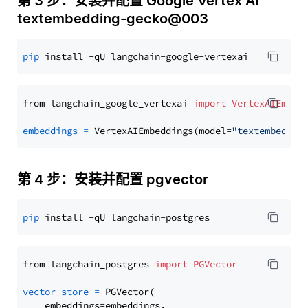
第 3 步：安装并配置 Google Vertex AI
textembedding-gecko@003
pip
from langchain_google_vertexai 
import
VertexAIEmbed
embeddings
=
 VertexAIEmbeddings(model=
"textembeddin
第 4 步：安装并配置 pgvector
pip
from langchain_postgres 
import
PGVector
vector_store
=
 PGVector(

    embeddings=embeddings,
