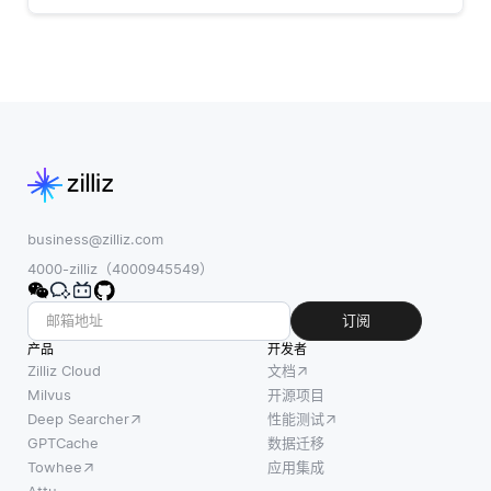
business@zilliz.com
4000-zilliz（4000945549）
订阅
产品
开发者
Zilliz Cloud
文档
Milvus
开源项目
Deep Searcher
性能测试
GPTCache
数据迁移
Towhee
应用集成
Attu