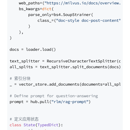
    web_paths=(
"https://milvus.io/docs/overview.md"
,
    bs_kwargs=
dict
(

        parse_only=bs4.SoupStrainer(

            class_=(
"doc-style doc-post-content"
)

        )

    ),

)

docs = loader.load()

text_splitter = RecursiveCharacterTextSplitter(chun
all_splits = text_splitter.split_documents(docs)

# 索引分块
_ = vector_store.add_documents(documents=all_splits)
# Define prompt for question-answering
prompt = hub.pull(
"rlm/rag-prompt"
)

# 定义应用状态
class
State
(
TypedDict
):
