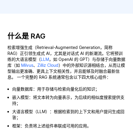
什么是 RAG
检索增强生成（Retrieval-Augmented Generation，简称
RAG）正引领生成式 AI，尤其是对话式 AI 的新潮流。它将预训
练的大语言模型（
LLM
，如 OpenAI 的 GPT）与存储于向量数据
库（如
Milvus
、
Zilliz Cloud
）中的外部知识源相结合，从而让模
型输出更准确、更具上下文相关性，并且能够及时融合最新信
息。 一个完整的 RAG 系统通常包含以下四大核心组件：
向量数据库：用于存储与检索向量化后的知识；
嵌入模型：将文本转为向量表示，为后续的相似度搜索提供支
持；
大语言模型（LLM）：根据检索到的上下文和用户提问生成回
答；
框架：负责将上述组件串联成可用的应用。