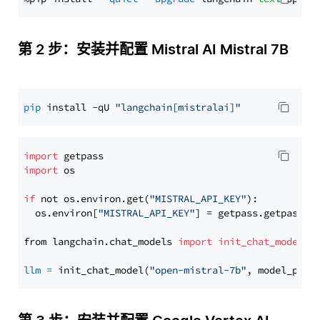
第 2 步：安装并配置 Mistral AI Mistral 7B
pip
 install -qU 
"langchain[mistralai]"
import
import
 os

if
 not os.environ.get(
"MISTRAL_API_KEY"
):

  os.environ[
"MISTRAL_API_KEY"
] = getpass.getpass(
"
from langchain.chat_models 
import
init_chat_model
llm
=
 init_chat_model(
"open-mistral-7b"
, model_prov