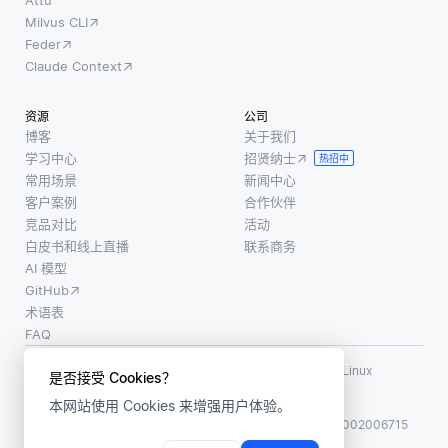
Milvus CLI
Feder
Claude Context
资源
公司
博客
关于我们
学习中心
招贤纳士
热招中
常用场景
新闻中心
客户案例
合作伙伴
竞品对比
活动
白皮书和线上直播
联系商务
AI 模型
GitHub
术语表
FAQ
使用条款
·
个人信息保护政策
·
数据安全政策
LF AI、LF AI & Data、Milvus，以及相关的开源项目名称为 Linux
是否接受 Cookies？
Foundation 所有商标
本网站使用 Cookies 来增强用户体验。
版权所有 ©2026 上海赜睿信息科技有限公司保留所有权利
ICP 备案:
沪ICP备2023014543号-1
沪公网安备31011002006715