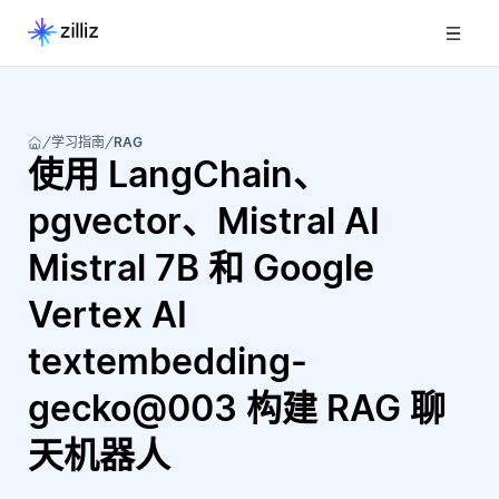
学习指南
RAG
使用 LangChain、
pgvector、Mistral AI
Mistral 7B 和 Google
Vertex AI
textembedding-
gecko@003 构建 RAG 聊
天机器人