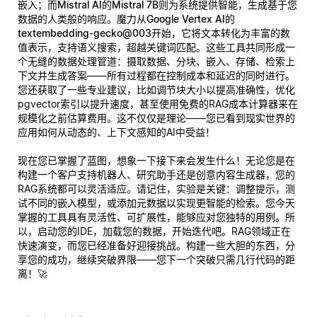
嵌入；而
Mistral AI的Mistral 7B
则为系统提供智能，生成基于您
数据的人类般的响应。魔力从
Google Vertex AI的
textembedding-gecko@003
开始，它将文本转化为丰富的数
值表示，支持语义搜索，超越关键词匹配。这些工具共同形成一
个无缝的数据处理管道：摄取数据、分块、嵌入、存储、检索上
下文并生成答案——所有过程都在控制成本和延迟的同时进行。
您还获取了一些专业建议，比如调节块大小以提高准确性，优化
pgvector索引以提升速度，甚至使用免费的RAG成本计算器来在
规模化之前估算费用。这不仅仅是理论——您已看到现实世界的
应用如何从动态的、上下文感知的AI中受益！
现在您已掌握了蓝图，想象一下接下来会发生什么！无论您是在
构建一个客户支持机器人、研究助手还是创意内容生成器，您的
RAG系统都可以灵活适应。请记住，实验是关键：调整提示，测
试不同的嵌入模型，或添加元数据以实现更智能的检索。您今天
掌握的工具具有灵活性、可扩展性，能够应对您独特的用例。所
以，启动您的IDE，加载您的数据，开始迭代吧。RAG领域正在
快速演变，而您已经准备好迎接挑战。构建一些大胆的东西，分
享您的成功，继续突破界限——您下一个突破只需几行代码的距
离！🚀