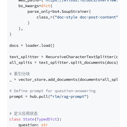
    web_paths=(
"https://milvus.io/docs/overview.md"
,
    bs_kwargs=
dict
(

        parse_only=bs4.SoupStrainer(

            class_=(
"doc-style doc-post-content"
)

        )

    ),

)

docs = loader.load()

text_splitter = RecursiveCharacterTextSplitter(chun
all_splits = text_splitter.split_documents(docs)

# 索引分块
_ = vector_store.add_documents(documents=all_splits)
# Define prompt for question-answering
prompt = hub.pull(
"rlm/rag-prompt"
)

# 定义应用状态
class
State
(
TypedDict
):

    question: 
str