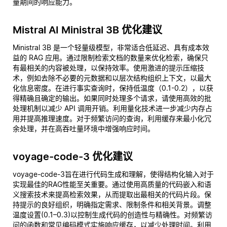
量期间的响应能力。
Mistral AI Ministral 3B 优化建议
Ministral 3B 是一个轻量级模型，非常适合低延迟、具有成本效
益的 RAG 应用。通过限制检索文档的数量来优化检索，确保只
有最相关的内容被处理，以保持效率。使用激进的提示压缩技
术，例如去除不必要的元数据和以层次结构组织上下文，以最大
化信息密度。在进行事实查询时，保持低温度（0.1-0.2），以获
得精确且确定的输出。如果同时处理多个请求，请使用高效的批
处理机制以减少 API 调用开销。利用量化技术进一步减少内存占
用并提高推理速度。对于频繁访问的查询，利用缓存来最小化冗
余处理，并在高吞吐量环境中增强响应时间。
voyage-code-3 优化建议
voyage-code-3旨在进行代码生成和理解，使得结构化输入对于
实现最佳的RAG性能至关重要。通过使用高质量的代码嵌入和语
义搜索技术来提高检索效果，从而提取出最相关的代码片段。保
持提示的良好组织，明确指定需求、限制条件和相关背景。调整
温度设置(0.1–0.3)以控制生成代码的创造性与精确性。对频繁访
问的函数和常见编码模式实施响应缓存，以减少处理时间。利用