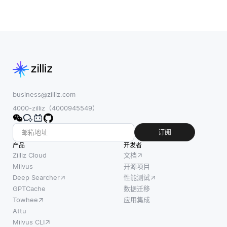
business@zilliz.com
4000-zilliz（4000945549）
订阅
产品
开发者
Zilliz Cloud
文档
Milvus
开源项目
Deep Searcher
性能测试
GPTCache
数据迁移
Towhee
应用集成
Attu
Milvus CLI