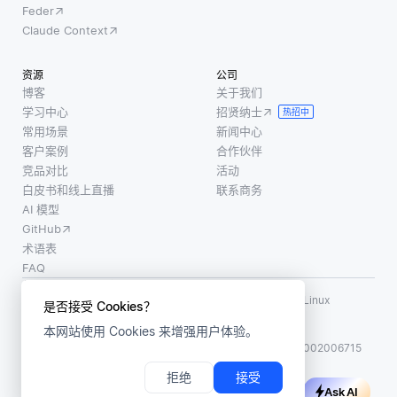
Feder
Claude Context
资源
公司
博客
关于我们
学习中心
招贤纳士
热招中
常用场景
新闻中心
客户案例
合作伙伴
竞品对比
活动
白皮书和线上直播
联系商务
AI 模型
GitHub
术语表
FAQ
使用条款
·
个人信息保护政策
·
数据安全政策
LF AI、LF AI & Data、Milvus，以及相关的开源项目名称为 Linux
是否接受 Cookies？
Foundation 所有商标
本网站使用 Cookies 来增强用户体验。
版权所有 ©2026 上海赜睿信息科技有限公司保留所有权利
ICP 备案:
沪ICP备2023014543号-1
沪公网安备31011002006715
拒绝
接受
Ask AI