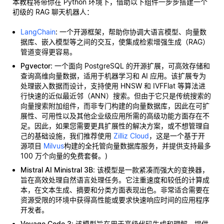
本教程将带你在 Python 环境下，借助以下组件一步步搭建一个
初级的 RAG 聊天机器人：
LangChain
: 一个开源框架，帮助你协调大语言模型、向量数
据库、嵌入模型等之间的交互，使集成检索增强生成（RAG）
管道变得更容易。
Pgvector
: 一个面向 PostgreSQL 的开源扩展，可高效存储和
查询高维向量数据，适用于机器学习和 AI 应用。该扩展专为
处理嵌入数据而设计，支持使用 HNSW 和 IVFFlat 等算法进
行快速的近似最近邻（ANN）搜索。但由于它只是传统搜索的
向量搜索附加组件，而非专门构建的向量数据库，因此在可扩
展性、可用性以及其他企业级应用所需的高级功能方面存在不
足。因此，如果您需要更具扩展性的解决方案，或不想管理自
己的基础设施，我们推荐使用
Zilliz Cloud
，这是一个基于开
源项目
Milvus
构建的全托管向量数据库服务，并提供支持最多
100 万个向量的免费套餐。)
Mistral AI Ministral 3B
: 该模型是一款紧凑而强大的变换器，
旨在高效处理自然语言处理任务。它注重速度和较低的计算成
本，在文本生成、摘要和分类方面表现出色。非常适合需要在
资源受限的环境中获得高性能或要求快速响应时间的应用程序
开发者。
Voyage Code 3
: 该模型旨在用于高级代码生成和理解，提供