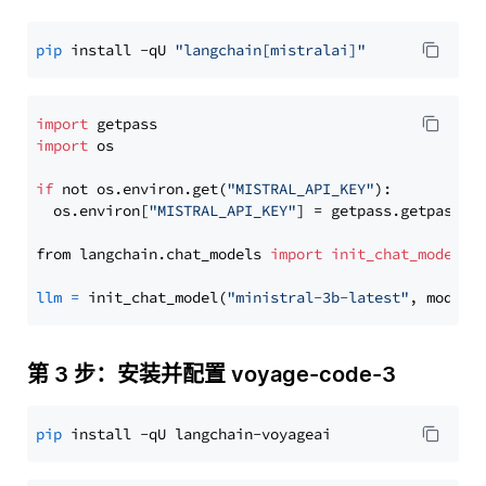
pip
 install -qU 
"langchain[mistralai]"
import
import
 os

if
 not os.environ.get(
"MISTRAL_API_KEY"
):

  os.environ[
"MISTRAL_API_KEY"
] = getpass.getpass(
"
from langchain.chat_models 
import
init_chat_model
llm
=
 init_chat_model(
"ministral-3b-latest"
, model_
第 3 步：安装并配置 voyage-code-3
pip