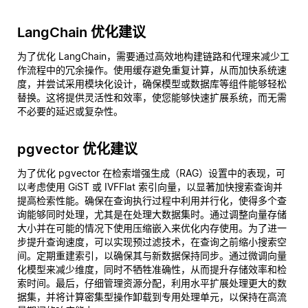
LangChain 优化建议
为了优化 LangChain，需要通过高效地构建链路和代理来减少工
作流程中的冗余操作。使用缓存避免重复计算，从而加快系统速
度，并尝试采用模块化设计，确保模型或数据库等组件能够轻松
替换。这将提供灵活性和效率，使您能够快速扩展系统，而无需
不必要的延迟或复杂性。
pgvector 优化建议
为了优化 pgvector 在检索增强生成（RAG）设置中的表现，可
以考虑使用 GiST 或 IVFFlat 索引向量，以显著加快搜索查询并
提高检索性能。确保在查询执行过程中利用并行化，使得多个查
询能够同时处理，尤其是在处理大数据集时。通过调整向量存储
大小并在可能的情况下使用压缩嵌入来优化内存使用。为了进一
步提升查询速度，可以实现预过滤技术，在查询之前缩小搜索空
间。定期重建索引，以确保其与新数据保持同步。通过微调向量
化模型来减少维度，同时不牺牲准确性，从而提升存储效率和检
索时间。最后，仔细管理资源分配，利用水平扩展处理更大的数
据集，并将计算密集型操作卸载到专用处理单元，以保持在高流