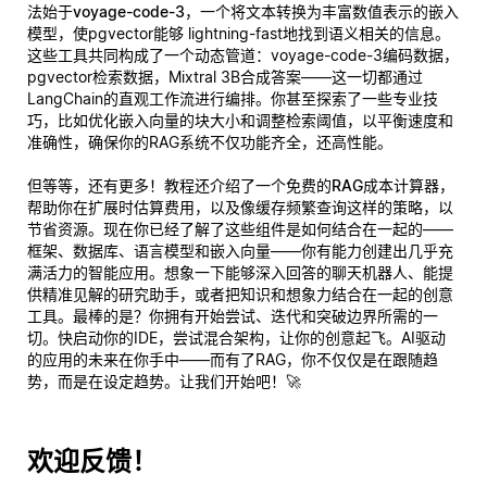
法始于
voyage-code-3
，一个将文本转换为丰富数值表示的嵌入
模型，使pgvector能够 lightning-fast地找到语义相关的信息。
这些工具共同构成了一个动态管道：voyage-code-3编码数据，
pgvector检索数据，Mixtral 3B合成答案——这一切都通过
LangChain的直观工作流进行编排。你甚至探索了一些专业技
巧，比如优化嵌入向量的块大小和调整检索阈值，以平衡速度和
准确性，确保你的RAG系统不仅功能齐全，还
高性能
。
但等等，还有更多！教程还介绍了一个
免费的RAG成本计算器
，
帮助你在扩展时估算费用，以及像缓存频繁查询这样的策略，以
节省资源。现在你已经了解了这些组件是如何结合在一起的——
框架、数据库、语言模型和嵌入向量——你有能力创建出几乎
充
满活力
的智能应用。想象一下能够深入回答的聊天机器人、能提
供精准见解的研究助手，或者把知识和想象力结合在一起的创意
工具。最棒的是？你拥有开始尝试、迭代和突破边界所需的一
切。快启动你的IDE，尝试混合架构，让你的创意起飞。AI驱动
的应用的未来在你手中——而有了RAG，你不仅仅是在跟随趋
势，而是在设定趋势。让我们开始吧！🚀
欢迎反馈！