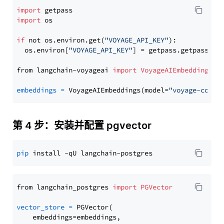
import
import
 os

if
 not os.environ.get(
"VOYAGE_API_KEY"
):

  os.environ[
"VOYAGE_API_KEY"
] = getpass.getpass(
"E
from langchain-voyageai 
import
VoyageAIEmbeddings
embeddings
=
 VoyageAIEmbeddings(model=
"voyage-code-
第 4 步：安装并配置 pgvector
pip
from langchain_postgres 
import
PGVector
vector_store
=
 PGVector(

    embeddings=embeddings,
