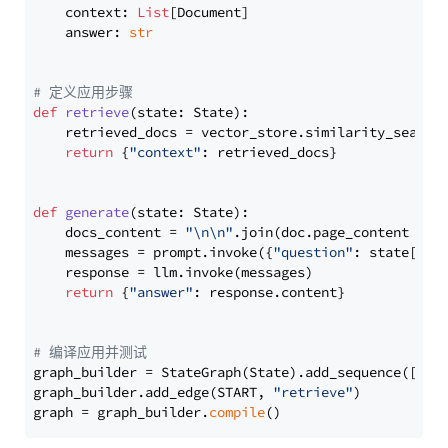
    context: 
List
[Document]

    answer: 
str
# 定义应用步骤
def
retrieve
(
state: State
):

    retrieved_docs = vector_store.similarity_search
return
 {
"context"
: retrieved_docs}

def
generate
(
state: State
):

    docs_content = 
"\n\n"
.join(doc.page_content 
for
    messages = prompt.invoke({
"question"
: state[
"qu
    response = llm.invoke(messages)

return
 {
"answer"
: response.content}

# 编译应用并测试
graph_builder = StateGraph(State).add_sequence([retr
graph_builder.add_edge(START, 
"retrieve"
)

graph = graph_builder.
compile