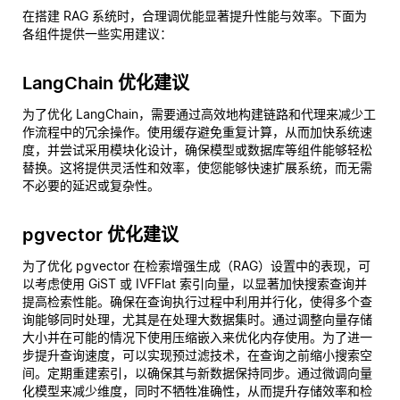
在搭建 RAG 系统时，合理调优能显著提升性能与效率。下面为
各组件提供一些实用建议：
LangChain 优化建议
为了优化 LangChain，需要通过高效地构建链路和代理来减少工
作流程中的冗余操作。使用缓存避免重复计算，从而加快系统速
度，并尝试采用模块化设计，确保模型或数据库等组件能够轻松
替换。这将提供灵活性和效率，使您能够快速扩展系统，而无需
不必要的延迟或复杂性。
pgvector 优化建议
为了优化 pgvector 在检索增强生成（RAG）设置中的表现，可
以考虑使用 GiST 或 IVFFlat 索引向量，以显著加快搜索查询并
提高检索性能。确保在查询执行过程中利用并行化，使得多个查
询能够同时处理，尤其是在处理大数据集时。通过调整向量存储
大小并在可能的情况下使用压缩嵌入来优化内存使用。为了进一
步提升查询速度，可以实现预过滤技术，在查询之前缩小搜索空
间。定期重建索引，以确保其与新数据保持同步。通过微调向量
化模型来减少维度，同时不牺牲准确性，从而提升存储效率和检