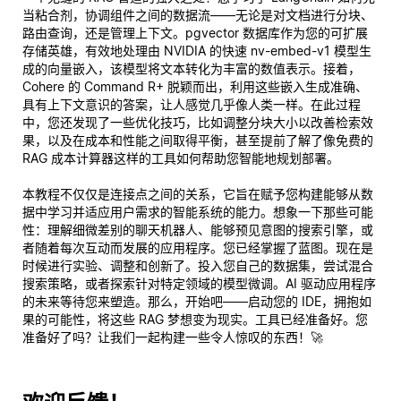
当粘合剂，协调组件之间的数据流——无论是对文档进行分块、
路由查询，还是管理上下文。pgvector 数据库作为您的可扩展
存储英雄，有效地处理由 NVIDIA 的快速 nv-embed-v1 模型生
成的向量嵌入，该模型将文本转化为丰富的数值表示。接着，
Cohere 的 Command R+ 脱颖而出，利用这些嵌入生成准确、
具有上下文意识的答案，让人感觉几乎像人类一样。在此过程
中，您还发现了一些优化技巧，比如调整分块大小以改善检索效
果，以及在成本和性能之间取得平衡，甚至提前了解了像免费的
RAG 成本计算器这样的工具如何帮助您智能地规划部署。
本教程不仅仅是连接点之间的关系，它旨在赋予您构建能够
从数
据中学习
并
适应
用户需求的智能系统的能力。想象一下那些可能
性：理解细微差别的聊天机器人、能够预见意图的搜索引擎，或
者随着每次互动而发展的应用程序。您已经掌握了蓝图。现在是
时候进行实验、调整和创新了。投入您自己的数据集，尝试混合
搜索策略，或者探索针对特定领域的模型微调。AI 驱动应用程序
的未来等待您来塑造。那么，开始吧——启动您的 IDE，拥抱如
果的可能性，将这些 RAG 梦想变为现实。工具已经准备好。您
准备好了吗？让我们一起构建一些令人惊叹的东西！🚀