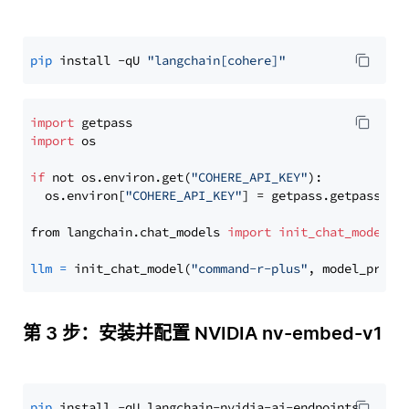
pip
 install -qU 
"langchain[cohere]"
import
import
 os

if
 not os.environ.get(
"COHERE_API_KEY"
):

  os.environ[
"COHERE_API_KEY"
] = getpass.getpass(
"E
from langchain.chat_models 
import
init_chat_model
llm
=
 init_chat_model(
"command-r-plus"
, model_provi
第 3 步：安装并配置 NVIDIA nv-embed-v1
pip