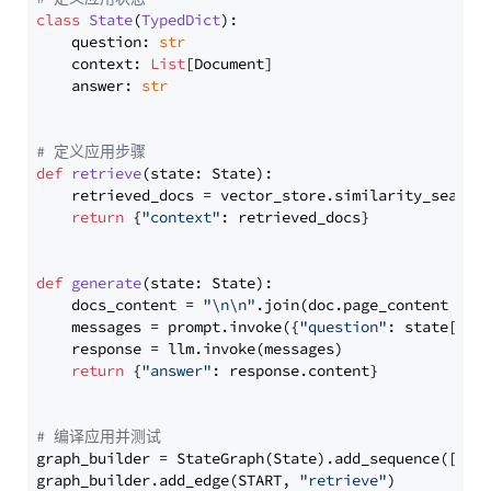
class
State
(
TypedDict
):

    question: 
str
    context: 
List
[Document]

    answer: 
str
# 定义应用步骤
def
retrieve
(
state: State
):

    retrieved_docs = vector_store.similarity_search
return
 {
"context"
: retrieved_docs}

def
generate
(
state: State
):

    docs_content = 
"\n\n"
.join(doc.page_content 
for
    messages = prompt.invoke({
"question"
: state[
"qu
    response = llm.invoke(messages)

return
 {
"answer"
: response.content}

# 编译应用并测试
graph_builder = StateGraph(State).add_sequence([retr
graph_builder.add_edge(START, 
"retrieve"
)
