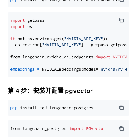
import
import
 os

if
 not os.environ.get(
"NVIDIA_API_KEY"
):

  os.environ[
"NVIDIA_API_KEY"
] = getpass.getpass(
"E
from langchain_nvidia_ai_endpoints 
import
NVIDIAEmb
embeddings
=
 NVIDIAEmbeddings(model=
"nvidia/nv-embe
第 4 步：安装并配置 pgvector
pip
from langchain_postgres 
import
PGVector