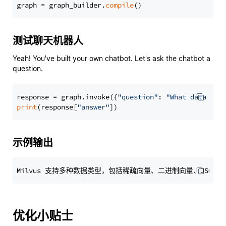
graph = graph_builder.
compile
测试聊天机器人
Yeah! You've built your own chatbot. Let's ask the chatbot a
question.
response = graph.invoke({
"question"
: 
"What data typ
print
(response[
"answer"
示例输出
优化小贴士