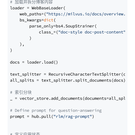
# 加载并拆分博客内容
loader = WebBaseLoader(

    web_paths=(
"https://milvus.io/docs/overview.md"
,
    bs_kwargs=
dict
(

        parse_only=bs4.SoupStrainer(

            class_=(
"doc-style doc-post-content"
)

        )

    ),

)

docs = loader.load()

text_splitter = RecursiveCharacterTextSplitter(chun
all_splits = text_splitter.split_documents(docs)

# 索引分块
_ = vector_store.add_documents(documents=all_splits)
# Define prompt for question-answering
prompt = hub.pull(
"rlm/rag-prompt"
)

# 定义应用状态