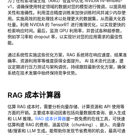
为了在检索增强生成（RAG）设置中优化 NVIDIA nv-embed-
v1，请确保使用特定领域的数据对您的模型进行微调，以提高相
关性和准确性。利用混合精度训练来加快训练时间并减少内存使
用。实施高效的批处理技术以处理更大的数据集，从而最大化吞
吐量。利用 NVIDIA 的 TensorRT 进行推理优化，以实现更快的
检索响应时间。最后，监测 GPU 利用率，并尝试各种超参数，
例如学习率和 dropout 率，以实现针对您的应用需求的最佳性
能。
通过系统性实施这些优化方案，RAG 系统将在响应速度、结果准
确率、资源利用率等维度获得全面提升。 AI 技术迭代迅速，建
议定期进行压力测试与架构调优，持续跟踪最新优化方案，确保
系统在技术发展中始终保持竞争优势。
RAG 成本计算器
估算 RAG 成本时，需要分析向量存储、计算资源和 API 使用等
方面的开销。主要成本驱动因素包括向量数据库查询、嵌入生成
和 LLM 推理。
RAG 成本计算器
是一款免费的在线工具，可快速
估算构建 RAG 的费用，涵盖切块（chunking）、嵌入、向量存
储/搜索和 LLM 生成。能帮助你发现节省费用的机会，最高可通