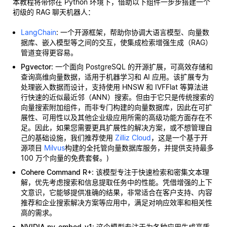
本教程将带你在 Python 环境下，借助以下组件一步步搭建一个
初级的 RAG 聊天机器人：
LangChain
: 一个开源框架，帮助你协调大语言模型、向量数
据库、嵌入模型等之间的交互，使集成检索增强生成（RAG）
管道变得更容易。
Pgvector
: 一个面向 PostgreSQL 的开源扩展，可高效存储和
查询高维向量数据，适用于机器学习和 AI 应用。该扩展专为
处理嵌入数据而设计，支持使用 HNSW 和 IVFFlat 等算法进
行快速的近似最近邻（ANN）搜索。但由于它只是传统搜索的
向量搜索附加组件，而非专门构建的向量数据库，因此在可扩
展性、可用性以及其他企业级应用所需的高级功能方面存在不
足。因此，如果您需要更具扩展性的解决方案，或不想管理自
己的基础设施，我们推荐使用
Zilliz Cloud
，这是一个基于开
源项目
Milvus
构建的全托管向量数据库服务，并提供支持最多
100 万个向量的免费套餐。)
Cohere Command R+
: 该模型专注于快速检索和密集文本理
解，优先考虑搜索和信息提取任务中的性能。凭借增强的上下
文意识，它能够提供准确的结果，非常适合在客户支持、内容
推荐和企业搜索解决方案等应用中，满足对响应效率和相关性
高的需求。
NVIDIA nv-embed-v1
: 这个模型专注于为各种应用生成高质