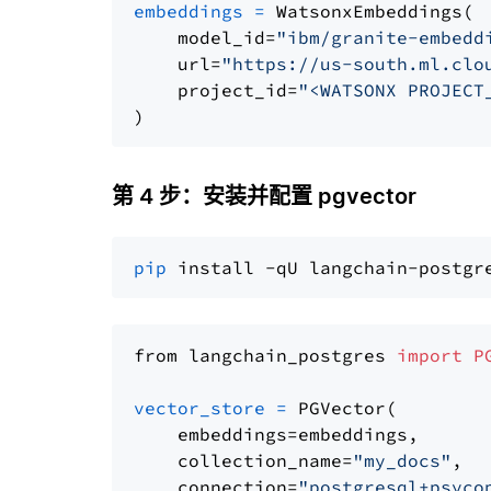
embeddings
=
 WatsonxEmbeddings(

    model_id=
"ibm/granite-embedd
    url=
"https://us-south.ml.clo
    project_id=
"<WATSONX PROJECT
第 4 步：安装并配置 pgvector
pip
from langchain_postgres 
import
P
vector_store
=
 PGVector(

    embeddings=embeddings,

    collection_name=
"my_docs"
,

    connection=
"postgresql+psyco