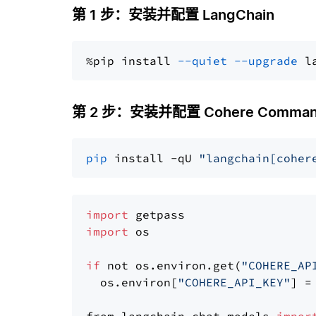
第 1 步：安装并配置 LangChain
%pip install 
--quiet
--upgrade
 l
第 2 步：安装并配置 Cohere Comman
pip
 install -qU 
"langchain[coher
import
import
 os

if
 not os.environ.get(
"COHERE_AP
  os.environ[
"COHERE_API_KEY"
] =