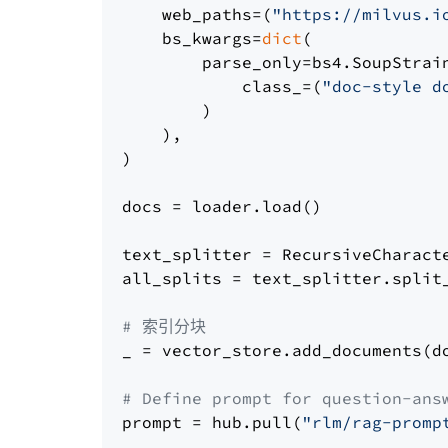
    web_paths=(
"https://milvus.i
    bs_kwargs=
dict
(

        parse_only=bs4.SoupStrain
            class_=(
"doc-style d
        )

    ),

)

docs = loader.load()

text_splitter = RecursiveCharact
all_splits = text_splitter.split_
# 索引分块
_ = vector_store.add_documents(do
# Define prompt for question-ans
prompt = hub.pull(
"rlm/rag-promp