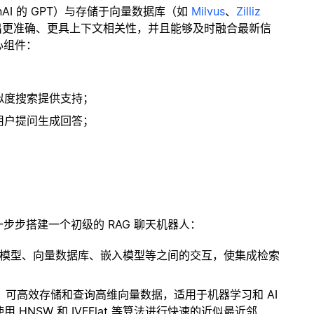
enAI 的 GPT）与存储于向量数据库（如
Milvus
、
Zilliz
出更准确、更具上下文相关性，并且能够及时融合最新信
心组件：
；
似度搜索提供支持；
用户提问生成回答；
一步步搭建一个初级的 RAG 聊天机器人：
言模型、向量数据库、嵌入模型等之间的交互，使集成检索
开源扩展，可高效存储和查询高维向量数据，适用于机器学习和 AI
NSW 和 IVFFlat 等算法进行快速的近似最近邻