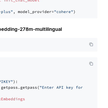
t
init_chat_model
-plus"
, model_provider=
"cohere"
ding-278m-multilingual
PIKEY"
):

 getpass.getpass(
"Enter API key for IBM watso
xEmbeddings