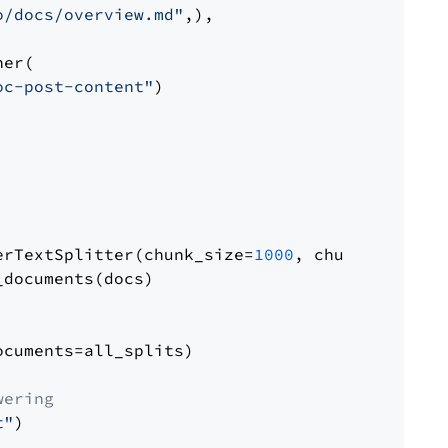
o/docs/overview.md"
,),

er(

oc-post-content"
)

erTextSplitter(chunk_size=
1000
, chunk_overlap
documents(docs)

cuments=all_splits)

wering
t"
)
