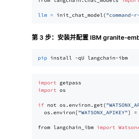
from langchain.chat_models 
impor
llm
=
 init_chat_model(
"command-r
第 3 步：安装并配置 IBM granite-embed
pip
import
import
 os

if
 not os.environ.get(
"WATSONX_A
  os.environ[
"WATSONX_APIKEY"
] =
from langchain_ibm 
import
Watson