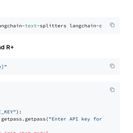
angchain-
text
d R+
e]"
I_KEY"
):

 getpass.getpass(
"Enter API key for Cohere: "