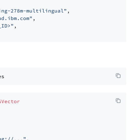
ing-278m-multilingual"
,

ud.ibm.com"
,

_ID>"
,

GVector
pg://..."
,
