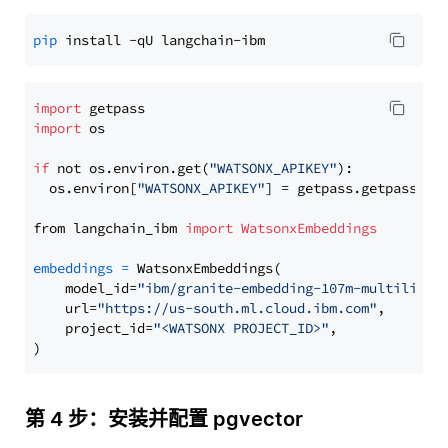
pip
import
import
 os

if
 not os.environ.get(
"WATSONX_APIKEY"
):

  os.environ[
"WATSONX_APIKEY"
] = getpass.getpass(
"E
from langchain_ibm 
import
WatsonxEmbeddings
embeddings
=
 WatsonxEmbeddings(

    model_id=
"ibm/granite-embedding-107m-multilingu
    url=
"https://us-south.ml.cloud.ibm.com"
,

    project_id=
"<WATSONX PROJECT_ID>"
,

第 4 步：安装并配置 pgvector