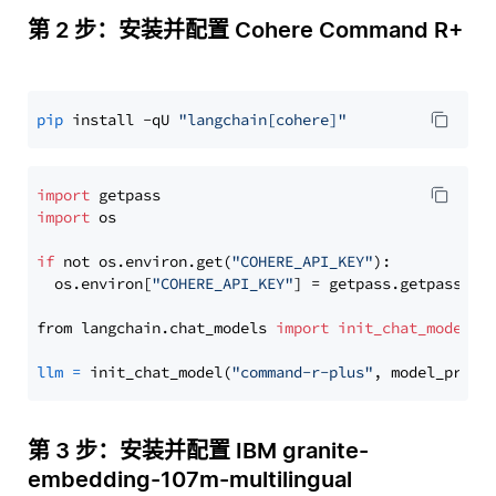
第 2 步：安装并配置 Cohere Command R+
pip
 install -qU 
"langchain[cohere]"
import
import
 os

if
 not os.environ.get(
"COHERE_API_KEY"
):

  os.environ[
"COHERE_API_KEY"
] = getpass.getpass(
"E
from langchain.chat_models 
import
init_chat_model
llm
=
 init_chat_model(
"command-r-plus"
, model_provi
第 3 步：安装并配置 IBM granite-
embedding-107m-multilingual