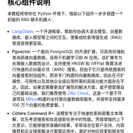
核心组件说明
本教程将带你在 Python 环境下，借助以下组件一步步搭建一个
初级的 RAG 聊天机器人：
LangChain
: 一个开源框架，帮助你协调大语言模型、向量数
据库、嵌入模型等之间的交互，使集成检索增强生成（RAG）
管道变得更容易。
Pgvector
: 一个面向 PostgreSQL 的开源扩展，可高效存储和
查询高维向量数据，适用于机器学习和 AI 应用。该扩展专为
处理嵌入数据而设计，支持使用 HNSW 和 IVFFlat 等算法进
行快速的近似最近邻（ANN）搜索。但由于它只是传统搜索的
向量搜索附加组件，而非专门构建的向量数据库，因此在可扩
展性、可用性以及其他企业级应用所需的高级功能方面存在不
足。因此，如果您需要更具扩展性的解决方案，或不想管理自
己的基础设施，我们推荐使用
Zilliz Cloud
，这是一个基于开
源项目
Milvus
构建的全托管向量数据库服务，并提供支持最多
100 万个向量的免费套餐。)
Cohere Command R+
: 该模型专注于快速检索和密集文本理
解，优先考虑搜索和信息提取任务中的性能。凭借增强的上下
文意识，它能够提供准确的结果，非常适合在客户支持、内容
推荐和企业搜索解决方案等应用中，满足对响应效率和相关性