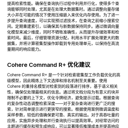
提高检索性能。确保在查询执行过程中利用并行化，使得多个查
询能够同时处理，尤其是在处理大数据集时。通过调整向量存储
大小并在可能的情况下使用压缩嵌入来优化内存使用。为了进一
步提升查询速度，可以实现预过滤技术，在查询之前缩小搜索空
间。定期重建索引，以确保其与新数据保持同步。通过微调向量
化模型来减少维度，同时不牺牲准确性，从而提升存储效率和检
索时间。最后，仔细管理资源分配，利用水平扩展处理更大的数
据集，并将计算密集型操作卸载到专用处理单元，以保持在高流
量期间的响应能力。
Cohere Command R+ 优化建议
Cohere Command R+ 是一个针对检索密集型工作负载优化的高
级模型，因此精炼上下文选择和排名机制至关重要。使用
Cohere 的重排名模型对检索到的段落进行排序，基于语义相关
性，确保仅处理最相关的信息。通过将文档分段为有意义的块并
限制不必要的上下文，优化令牌经济，避免提示过载。根据查询
的复杂性动态调整检索深度——对于复杂查询进行更广泛的搜
索，针对简单提示进行更狭窄的搜索。根据使用案例微调温度和
采样参数，较低的值确保更可靠、真实的输出。对于高吞吐量的
应用，实施异步处理和并行查询执行以提高效率。对经常访问的
主题进行缓存和预生成响应，可以显著降低推理成本并提高响应