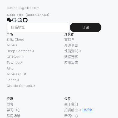
business@zilliz.com
4000-zilliz（4000945549）
订阅
产品
开发者
Zilliz Cloud
文档
Milvus
开源项目
Deep Searcher
性能测试
GPTCache
数据迁移
Towhee
应用集成
Attu
Milvus CLI
Feder
Claude Context
资源
公司
博客
关于我们
学习中心
招贤纳士
热招中
常用场景
新闻中心