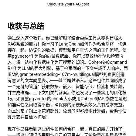
Calculate your RAG cost
收获与总结
通过深入这个教程，你已经解锁了结合尖端工具从零构建强大
RAG系统的能力！你学习了LangChain如何作为粘合剂将一切连
接在一起，协调你的数据、模型和用户查询之间的工作流程。使
用pgvector作为你的向量数据库，你可以高效地存储和检索嵌
入，将非结构化数据转化为可搜索的知识。Cohere的Command
R+作为LLM的强大引擎，基于检索到的上下文生成类人响应，而
IBM的granite-embedding-107m-multilingual模型则负责创建
有意义的文本向量表示——甚至跨越语言。这些组件共同形成了
一个无缝的管道：获取数据、嵌入、智能存储、检索相关片段，
并生成准确、上下文相关的答案。你还发现了一些实用的优化技
巧，如调整pgvector的chunk大小或用Cohere的API参数在延迟
和准确性之间取得平衡，确保你的系统既高效又具有成本效益。
而且别忘了锦上添花的部分：免费的RAG成本计算器，帮助你估
算开支并自信地扩展！
现在你已经看到这些组件如何组合在一起，真正的魔力开始了
——将这些知识应用到你自己的项目中！无论你是在构建多语言