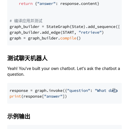
return
 {
"answer"
: response.content}

# 编译应用并测试
graph_builder = StateGraph(State).add_sequence([retr
graph_builder.add_edge(START, 
"retrieve"
)

graph = graph_builder.
compile
测试聊天机器人
Yeah! You've built your own chatbot. Let's ask the chatbot a
question.
response = graph.invoke({
"question"
: 
"What data typ
print
(response[
"answer"
示例输出