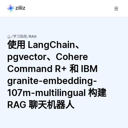
学习指南
RAG
使用 LangChain、
pgvector、Cohere
Command R+ 和 IBM
granite-embedding-
107m-multilingual 构建
RAG 聊天机器人