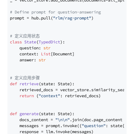
_ = vector_store.add_documents(documents=all_splits)
# Define prompt for question-answering
prompt = hub.pull(
"rlm/rag-prompt"
)

# 定义应用状态
class
State
(
TypedDict
):

    question: 
str
    context: 
List
[Document]

    answer: 
str
# 定义应用步骤
def
retrieve
(
state: State
):

    retrieved_docs = vector_store.similarity_search
return
 {
"context"
: retrieved_docs}

def
generate
(
state: State
):

    docs_content = 
"\n\n"
.join(doc.page_content 
for
    messages = prompt.invoke({
"question"
: state[
"qu
    response = llm.invoke(messages)
