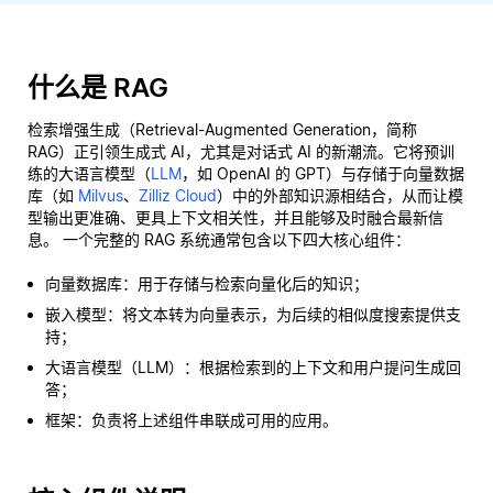
什么是 RAG
检索增强生成（Retrieval-Augmented Generation，简称
RAG）正引领生成式 AI，尤其是对话式 AI 的新潮流。它将预训
练的大语言模型（
LLM
，如 OpenAI 的 GPT）与存储于向量数据
库（如
Milvus
、
Zilliz Cloud
）中的外部知识源相结合，从而让模
型输出更准确、更具上下文相关性，并且能够及时融合最新信
息。 一个完整的 RAG 系统通常包含以下四大核心组件：
向量数据库：用于存储与检索向量化后的知识；
嵌入模型：将文本转为向量表示，为后续的相似度搜索提供支
持；
大语言模型（LLM）：根据检索到的上下文和用户提问生成回
答；
框架：负责将上述组件串联成可用的应用。