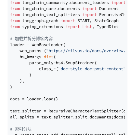
from
 langchain_community.document_loaders 
import
from
 langchain_core.documents 
import
from
 langchain_text_splitters 
import
from
 langgraph.graph 
import
from
 typing_extensions 
import
List
, TypedDict

# 加载并拆分博客内容
loader = WebBaseLoader(

    web_paths=(
"https://milvus.io/docs/overview.md"
,
    bs_kwargs=
dict
(

        parse_only=bs4.SoupStrainer(

            class_=(
"doc-style doc-post-content"
)

        )

    ),

)

docs = loader.load()

text_splitter = RecursiveCharacterTextSplitter(chun
all_splits = text_splitter.split_documents(docs)

# 索引分块