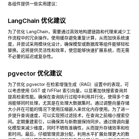
各组件提供一些实用建议：
LangChain 优化建议
为了优化 LangChain，需要通过高效地构建链路和代理来减少工
作流程中的冗余操作。使用缓存避免重复计算，从而加快系统速
度，并尝试采用模块化设计，确保模型或数据库等组件能够轻松
替换。这将提供灵活性和效率，使您能够快速扩展系统，而无需
不必要的延迟或复杂性。
pgvector 优化建议
为了优化 pgvector 在检索增强生成（RAG）设置中的表现，可
以考虑使用 GiST 或 IVFFlat 索引向量，以显著加快搜索查询并
提高检索性能。确保在查询执行过程中利用并行化，使得多个查
询能够同时处理，尤其是在处理大数据集时。通过调整向量存储
大小并在可能的情况下使用压缩嵌入来优化内存使用。为了进一
步提升查询速度，可以实现预过滤技术，在查询之前缩小搜索空
间。定期重建索引，以确保其与新数据保持同步。通过微调向量
化模型来减少维度，同时不牺牲准确性，从而提升存储效率和检
索时间。最后，仔细管理资源分配，利用水平扩展处理更大的数