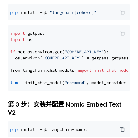
pip
 install -qU 
"langchain[cohere]"
import
import
 os

if
 not os.environ.get(
"COHERE_API_KEY"
):

  os.environ[
"COHERE_API_KEY"
] = getpass.getpass(
"E
from langchain.chat_models 
import
init_chat_model
llm
=
 init_chat_model(
"command"
, model_provider=
"co
第 3 步：安装并配置 Nomic Embed Text
V2
pip