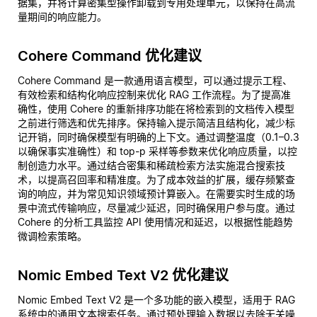
据集，并将计算密集型操作卸载到专用处理单元，以保持在高流
量期间的响应能力。
Cohere Command 优化建议
Cohere Command 是一款通用语言模型，可以通过提示工程、
有效检索和结构化响应控制来优化 RAG 工作流程。为了提高准
确性，使用 Cohere 的重新排序功能在将检索到的文档传入模型
之前进行筛选和优先排序。保持输入提示简洁且结构化，减少标
记开销，同时确保模型有明确的上下文。通过调整温度（0.1–0.3
以确保事实准确性）和 top-p 采样等参数来优化响应质量，以控
制创造力水平。通过结合密集和稀疏检索方法实施混合搜索技
术，以提高召回率和精准度。为了成本效益的扩展，缓存频繁查
询的响应，并为常见知识领域预计算嵌入。在需要实时生成的场
景中流式传输响应，尽量减少延迟，同时确保用户参与度。通过
Cohere 的分析工具监控 API 使用情况和延迟，以根据性能趋势
微调检索策略。
Nomic Embed Text V2 优化建议
Nomic Embed Text V2 是一个多功能的嵌入模型，适用于 RAG
系统中的通用文本搜索任务。通过预处理输入数据以去除无关噪