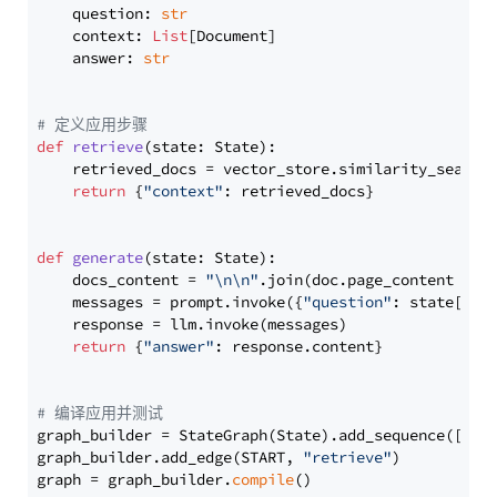
    question: 
str
    context: 
List
[Document]

    answer: 
str
# 定义应用步骤
def
retrieve
(
state: State
):

    retrieved_docs = vector_store.similarity_search
return
 {
"context"
: retrieved_docs}

def
generate
(
state: State
):

    docs_content = 
"\n\n"
.join(doc.page_content 
for
    messages = prompt.invoke({
"question"
: state[
"qu
    response = llm.invoke(messages)

return
 {
"answer"
: response.content}

# 编译应用并测试
graph_builder = StateGraph(State).add_sequence([retr
graph_builder.add_edge(START, 
"retrieve"
)

graph = graph_builder.
compile