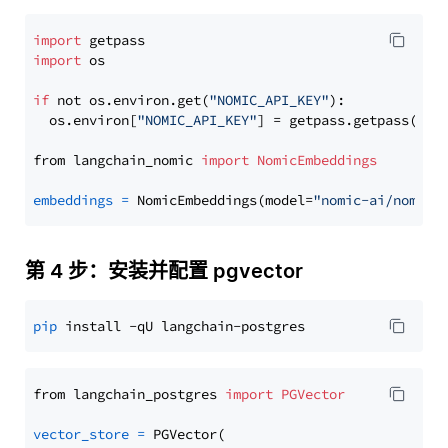
import
import
 os

if
 not os.environ.get(
"NOMIC_API_KEY"
):

  os.environ[
"NOMIC_API_KEY"
] = getpass.getpass(
"En
from langchain_nomic 
import
NomicEmbeddings
embeddings
=
 NomicEmbeddings(model=
"nomic-ai/nomic-
第 4 步：安装并配置 pgvector
pip
from langchain_postgres 
import
PGVector
vector_store
=
 PGVector(
