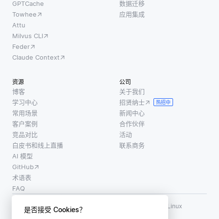
GPTCache
数据迁移
Towhee
应用集成
Attu
Milvus CLI
Feder
Claude Context
资源
公司
博客
关于我们
学习中心
招贤纳士
热招中
常用场景
新闻中心
客户案例
合作伙伴
竞品对比
活动
白皮书和线上直播
联系商务
AI 模型
GitHub
术语表
FAQ
使用条款
·
个人信息保护政策
·
数据安全政策
LF AI、LF AI & Data、Milvus，以及相关的开源项目名称为 Linux
是否接受 Cookies？
Foundation 所有商标