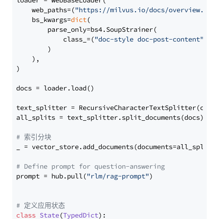
loader = WebBaseLoader(

    web_paths=(
"https://milvus.io/docs/overview.md"
,
    bs_kwargs=
dict
(

        parse_only=bs4.SoupStrainer(

            class_=(
"doc-style doc-post-content"
)

        )

    ),

)

docs = loader.load()

text_splitter = RecursiveCharacterTextSplitter(chun
all_splits = text_splitter.split_documents(docs)

# 索引分块
_ = vector_store.add_documents(documents=all_splits)
# Define prompt for question-answering
prompt = hub.pull(
"rlm/rag-prompt"
)

# 定义应用状态
class
State
(
TypedDict
):
