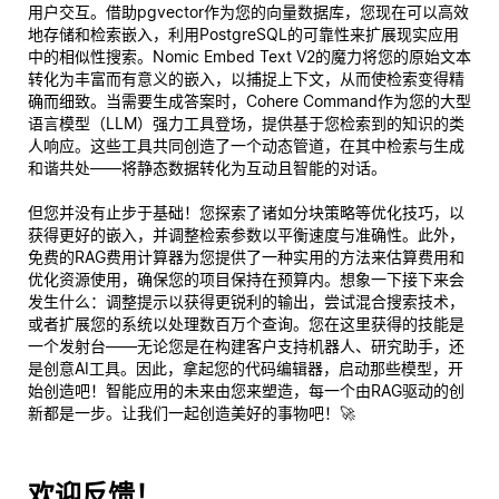
用户交互。借助pgvector作为您的向量数据库，您现在可以高效
地存储和检索嵌入，利用PostgreSQL的可靠性来扩展现实应用
中的相似性搜索。Nomic Embed Text V2的魔力将您的原始文本
转化为丰富而有意义的嵌入，以捕捉上下文，从而使检索变得精
确而细致。当需要生成答案时，Cohere Command作为您的大型
语言模型（LLM）强力工具登场，提供基于您检索到的知识的类
人响应。这些工具共同创造了一个动态管道，在其中检索与生成
和谐共处——将静态数据转化为互动且智能的对话。
但您并没有止步于基础！您探索了诸如分块策略等优化技巧，以
获得更好的嵌入，并调整检索参数以平衡速度与准确性。此外，
免费的RAG费用计算器为您提供了一种实用的方法来估算费用和
优化资源使用，确保您的项目保持在预算内。想象一下接下来会
发生什么：调整提示以获得更锐利的输出，尝试混合搜索技术，
或者扩展您的系统以处理数百万个查询。您在这里获得的技能是
一个发射台——无论您是在构建客户支持机器人、研究助手，还
是创意AI工具。因此，拿起您的代码编辑器，启动那些模型，开
始创造吧！智能应用的未来由您来塑造，每一个由RAG驱动的创
新都是一步。让我们一起创造美好的事物吧！🚀
欢迎反馈！