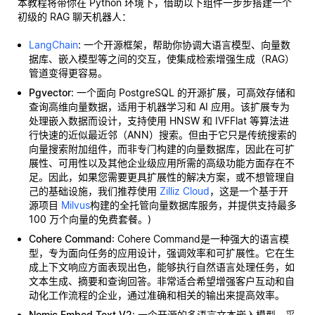
本教程将带你在 Python 环境下，借助以下组件一步步搭建一个
初级的 RAG 聊天机器人：
LangChain
: 一个开源框架，帮助你协调大语言模型、向量数
据库、嵌入模型等之间的交互，使集成检索增强生成（RAG）
管道变得更容易。
Pgvector
: 一个面向 PostgreSQL 的开源扩展，可高效存储和
查询高维向量数据，适用于机器学习和 AI 应用。该扩展专为
处理嵌入数据而设计，支持使用 HNSW 和 IVFFlat 等算法进
行快速的近似最近邻（ANN）搜索。但由于它只是传统搜索的
向量搜索附加组件，而非专门构建的向量数据库，因此在可扩
展性、可用性以及其他企业级应用所需的高级功能方面存在不
足。因此，如果您需要更具扩展性的解决方案，或不想管理自
己的基础设施，我们推荐使用
Zilliz Cloud
，这是一个基于开
源项目
Milvus
构建的全托管向量数据库服务，并提供支持最多
100 万个向量的免费套餐。)
Cohere Command
: Cohere Command是一种强大的语言模
型，专为面向任务的应用设计，强调效率和可扩展性。它在生
成上下文响应方面表现出色，能够执行自然语言处理任务，如
文本生成、摘要和查询回答。非常适合希望增强客户互动和自
动化工作流程的企业，通过准确和相关的输出来提高效率。
Nomic Embed Text V2
: 一个开源的多语言文本嵌入模型，采