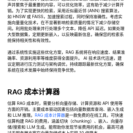
声并聚焦于最重要的内容，可以优化效率，这有助于减少计算开
销。为了实现更快的检索，采用近似最近邻 (ANN) 搜索算法，
如 HNSW 或 FAISS，加速搜索过程，同时保持准确性。考虑实
施向量量化技术，在不显著影响检索质量的情况下减少存储空
间。利用批处理来并行处理多个文本，降低 API 延迟。如果处理
大型数据集，定期更新嵌入，以反映最新信息，确保您的检索系
统保持相关性和有效性。
通过系统性实施这些优化方案，RAG 系统将在响应速度、结果准
确率、资源利用率等维度获得全面提升。 AI 技术迭代迅速，建
议定期进行压力测试与架构调优，持续跟踪最新优化方案，确保
系统在技术发展中始终保持竞争优势。
RAG 成本计算器
估算 RAG 成本时，需要分析向量存储、计算资源和 API 使用等
方面的开销。主要成本驱动因素包括向量数据库查询、嵌入生成
和 LLM 推理。
RAG 成本计算器
是一款免费的在线工具，可快速
估算构建 RAG 的费用，涵盖切块（chunking）、嵌入、向量存
储/搜索和 LLM 生成。能帮助你发现节省费用的机会，最高可通
过无服务器方案在向量存储成本上实现 10 倍降本。