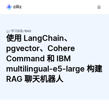
学习指南
RAG
使用 LangChain、
pgvector、Cohere
Command 和 IBM
multilingual-e5-large 构建
RAG 聊天机器人