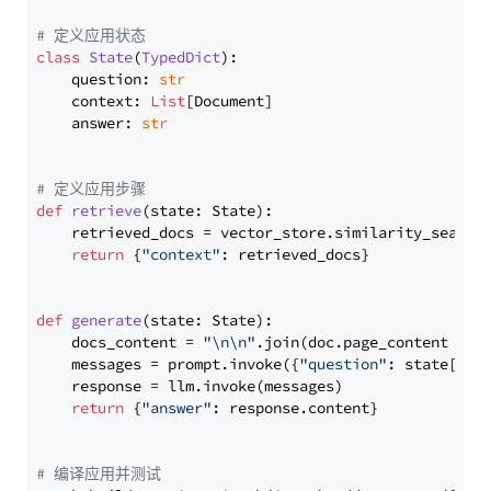
# 定义应用状态
class
State
(
TypedDict
):

    question: 
str
    context: 
List
[Document]

    answer: 
str
# 定义应用步骤
def
retrieve
(
state: State
):

    retrieved_docs = vector_store.similarity_search
return
 {
"context"
: retrieved_docs}

def
generate
(
state: State
):

    docs_content = 
"\n\n"
.join(doc.page_content 
for
    messages = prompt.invoke({
"question"
: state[
"qu
    response = llm.invoke(messages)

return
 {
"answer"
: response.content}

# 编译应用并测试