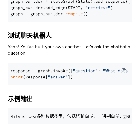
graph_builder = StateGraph(State).add_sequence([retr
graph_builder.add_edge(START, 
"retrieve"
)

graph = graph_builder.
compile
测试聊天机器人
Yeah! You've built your own chatbot. Let's ask the chatbot a
question.
response = graph.invoke({
"question"
: 
"What data typ
print
(response[
"answer"
示例输出