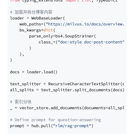
from
 typing_extensions 
import
List
, TypedDict

# 加载并拆分博客内容
loader = WebBaseLoader(

    web_paths=(
"https://milvus.io/docs/overview.md"
,
    bs_kwargs=
dict
(

        parse_only=bs4.SoupStrainer(

            class_=(
"doc-style doc-post-content"
)

        )

    ),

)

docs = loader.load()

text_splitter = RecursiveCharacterTextSplitter(chun
all_splits = text_splitter.split_documents(docs)

# 索引分块
_ = vector_store.add_documents(documents=all_splits)
# Define prompt for question-answering
prompt = hub.pull(
"rlm/rag-prompt"
)
