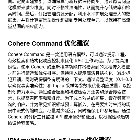
间。定期重建索引，以确保其与新数据保持同步。通过微调向量
化模型来减少维度，同时不牺牲准确性，从而提升存储效率和检
索时间。最后，仔细管理资源分配，利用水平扩展处理更大的数
据集，并将计算密集型操作卸载到专用处理单元，以保持在高流
量期间的响应能力。
Cohere Command 优化建议
Cohere Command 是一款通用语言模型，可以通过提示工程、
有效检索和结构化响应控制来优化 RAG 工作流程。为了提高准
确性，使用 Cohere 的重新排序功能在将检索到的文档传入模型
之前进行筛选和优先排序。保持输入提示简洁且结构化，减少标
记开销，同时确保模型有明确的上下文。通过调整温度（0.1–0.3
以确保事实准确性）和 top-p 采样等参数来优化响应质量，以控
制创造力水平。通过结合密集和稀疏检索方法实施混合搜索技
术，以提高召回率和精准度。为了成本效益的扩展，缓存频繁查
询的响应，并为常见知识领域预计算嵌入。在需要实时生成的场
景中流式传输响应，尽量减少延迟，同时确保用户参与度。通过
Cohere 的分析工具监控 API 使用情况和延迟，以根据性能趋势
微调检索策略。