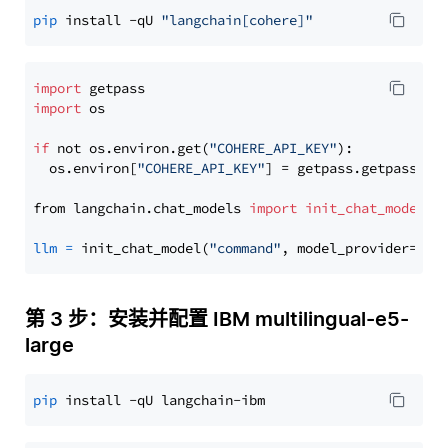
pip
 install -qU 
"langchain[cohere]"
import
import
 os

if
 not os.environ.get(
"COHERE_API_KEY"
):

  os.environ[
"COHERE_API_KEY"
] = getpass.getpass(
"E
from langchain.chat_models 
import
init_chat_model
llm
=
 init_chat_model(
"command"
, model_provider=
"co
第 3 步：安装并配置 IBM multilingual-e5-
large
pip