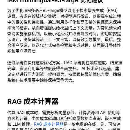
IBM multilingual-e5-large 优化建议
为了优化IBM多语言e5-large模型以用于检索增强生成（RAG）
设置，考虑在领域特定数据上对模型进行微调，以提高生成过程
中的相关性和连贯性。通过利用多样化和高质量的数据集来保持
平衡的检索，从而增强提供给模型的上下文质量。为常见请求的
查询实施缓存机制，以最小化延迟并改善响应时间。密切监控提
示设计，确保其简洁且上下文丰富，以有效引导模型。最后，整
合用户反馈，以迭代方式完善检索和生成过程，从而提升整体性
能和用户满意度。
通过系统性实施这些优化方案，RAG 系统将在响应速度、结果准
确率、资源利用率等维度获得全面提升。 AI 技术迭代迅速，建
议定期进行压力测试与架构调优，持续跟踪最新优化方案，确保
系统在技术发展中始终保持竞争优势。
RAG 成本计算器
估算 RAG 成本时，需要分析向量存储、计算资源和 API 使用等
方面的开销。主要成本驱动因素包括向量数据库查询、嵌入生成
和 LLM 推理。
RAG 成本计算器
是一款免费的在线工具，可快速
估算构建 RAG 的费用，涵盖切块（chunking）、嵌入、向量存