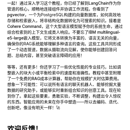
一起！通过深入学习这个教程，你已经了解到
LangChain
作为你
管道的核心，顺畅地连接组件并协调工作流程。你看到了
pgvector
，一个为PostgreSQL构建的向量数据库，如何高效地
存储和检索嵌入，将非结构化数据转化为可搜索的知识。接着是
Cohere Command
，这个大型语言模型赋予你的系统生命，通过
综合检索到的上下文生成类人响应。不要忘了
IBM multilingual-
e5-large嵌入模型
，它将文本转换为丰富的、语言无关的向量，
确保你的RAG系统能够理解多种语言的查询。这些工具共同形成
了一个动态管道，数据从摄取流向见解，使你能够创建回答问
题、总结内容，甚至突破语言障碍的应用！
等等，还有更多！你还学习了一些优化性能的专业技巧，比如调
整嵌入的块大小或平衡检索中的速度和准确性。教程中甚至附赠
了一个
免费的RAG成本计算器
，帮助你在规模扩大时估算费用。
想象一下可能性：可以说所有语言的聊天机器人、能够挖掘大量
数据的研究助手，或能够实时重新组合知识的创意工具。现在轮
到你了。拿起这些要素，勇敢实验，不断调整，构建出令人惊叹
的东西。智能应用的未来在你手中塑造——所以去编码、迭代、
创新吧，像没有明天一样！🚀
欢迎反馈！