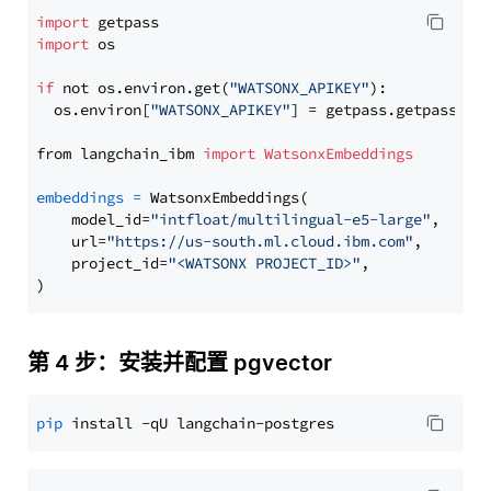
import
import
 os

if
 not os.environ.get(
"WATSONX_APIKEY"
):

  os.environ[
"WATSONX_APIKEY"
] = getpass.getpass(
"E
from langchain_ibm 
import
WatsonxEmbeddings
embeddings
=
 WatsonxEmbeddings(

    model_id=
"intfloat/multilingual-e5-large"
,

    url=
"https://us-south.ml.cloud.ibm.com"
,

    project_id=
"<WATSONX PROJECT_ID>"
,

第 4 步：安装并配置 pgvector
pip