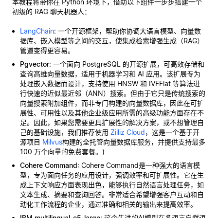
本教程将带你在 Python 环境下，借助以下组件一步步搭建一个
初级的 RAG 聊天机器人：
LangChain
: 一个开源框架，帮助你协调大语言模型、向量数
据库、嵌入模型等之间的交互，使集成检索增强生成（RAG）
管道变得更容易。
Pgvector
: 一个面向 PostgreSQL 的开源扩展，可高效存储和
查询高维向量数据，适用于机器学习和 AI 应用。该扩展专为
处理嵌入数据而设计，支持使用 HNSW 和 IVFFlat 等算法进
行快速的近似最近邻（ANN）搜索。但由于它只是传统搜索的
向量搜索附加组件，而非专门构建的向量数据库，因此在可扩
展性、可用性以及其他企业级应用所需的高级功能方面存在不
足。因此，如果您需要更具扩展性的解决方案，或不想管理自
己的基础设施，我们推荐使用
Zilliz Cloud
，这是一个基于开
源项目
Milvus
构建的全托管向量数据库服务，并提供支持最多
100 万个向量的免费套餐。)
Cohere Command
: Cohere Command是一种强大的语言模
型，专为面向任务的应用设计，强调效率和可扩展性。它在生
成上下文响应方面表现出色，能够执行自然语言处理任务，如
文本生成、摘要和查询回答。非常适合希望增强客户互动和自
动化工作流程的企业，通过准确和相关的输出来提高效率。
IBM multilingual-e5-large
: 这个先进的AI模型在多语言自然语