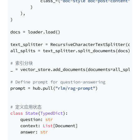
            class_=(
"doc-style doc-post-content"
)

        )

    ),

)

docs = loader.load()

text_splitter = RecursiveCharacterTextSplitter(chun
all_splits = text_splitter.split_documents(docs)

# 索引分块
_ = vector_store.add_documents(documents=all_splits)
# Define prompt for question-answering
prompt = hub.pull(
"rlm/rag-prompt"
)

# 定义应用状态
class
State
(
TypedDict
):

    question: 
str
    context: 
List
[Document]

    answer: 
str