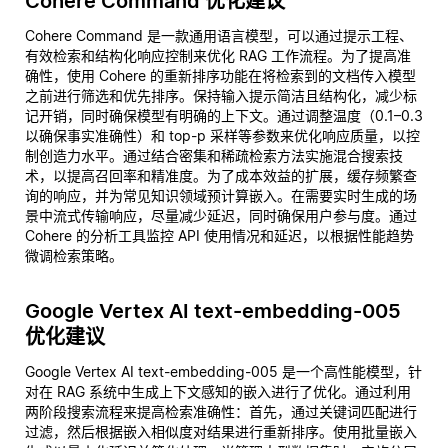
Cohere Command 优化建议
Cohere Command 是一款通用语言模型，可以通过提示工程、
有效检索和结构化响应控制来优化 RAG 工作流程。为了提高准
确性，使用 Cohere 的重新排序功能在将检索到的文档传入模型
之前进行筛选和优先排序。保持输入提示简洁且结构化，减少标
记开销，同时确保模型有明确的上下文。通过调整温度（0.1–0.3
以确保事实准确性）和 top-p 采样等参数来优化响应质量，以控
制创造力水平。通过结合密集和稀疏检索方法实施混合搜索技
术，以提高召回率和精准度。为了成本效益的扩展，缓存频繁查
询的响应，并为常见知识领域预计算嵌入。在需要实时生成的场
景中流式传输响应，尽量减少延迟，同时确保用户参与度。通过
Cohere 的分析工具监控 API 使用情况和延迟，以根据性能趋势
微调检索策略。
Google Vertex AI text-embedding-005
优化建议
Google Vertex AI text-embedding-005 是一个高性能模型，针
对在 RAG 系统中生成上下文感知的嵌入进行了优化。通过利用
两阶段搜索流程来提高检索准确性：首先，通过关键词匹配进行
过滤，然后根据嵌入相似度对结果进行重新排序。使用批量嵌入