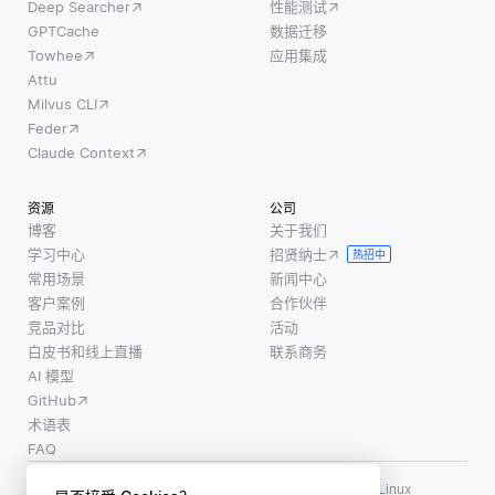
Deep Searcher
性能测试
GPTCache
数据迁移
Towhee
应用集成
Attu
Milvus CLI
Feder
Claude Context
资源
公司
博客
关于我们
学习中心
招贤纳士
热招中
常用场景
新闻中心
客户案例
合作伙伴
竞品对比
活动
白皮书和线上直播
联系商务
AI 模型
GitHub
术语表
FAQ
使用条款
·
个人信息保护政策
·
数据安全政策
LF AI、LF AI & Data、Milvus，以及相关的开源项目名称为 Linux