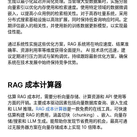
生成以最小化延迟并简化处理。当管理大型数据集时，实施分层
向量索引以优化内存使用和检索速度。使用特定领域的数据微调
嵌入，以提高小众用例的检索相关性。对于高吞吐量系统，采用
分布式搜索基础设施以高效扩展，同时保持低查询响应时间。定
期评估嵌入的相关性，并使用新的训练数据更新模型，以实现最
佳性能。
通过系统性实施这些优化方案，RAG 系统将在响应速度、结果准
确率、资源利用率等维度获得全面提升。 AI 技术迭代迅速，建
议定期进行压力测试与架构调优，持续跟踪最新优化方案，确保
系统在技术发展中始终保持竞争优势。
RAG 成本计算器
估算 RAG 成本时，需要分析向量存储、计算资源和 API 使用等
方面的开销。主要成本驱动因素包括向量数据库查询、嵌入生成
和 LLM 推理。
RAG 成本计算器
是一款免费的在线工具，可快速
估算构建 RAG 的费用，涵盖切块（chunking）、嵌入、向量存
储/搜索和 LLM 生成。能帮助你发现节省费用的机会，最高可通
过无服务器方案在向量存储成本上实现 10 倍降本。