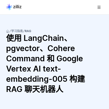
学习指南
RAG
使用 LangChain、
pgvector、Cohere
Command 和 Google
Vertex AI text-
embedding-005 构建
RAG 聊天机器人