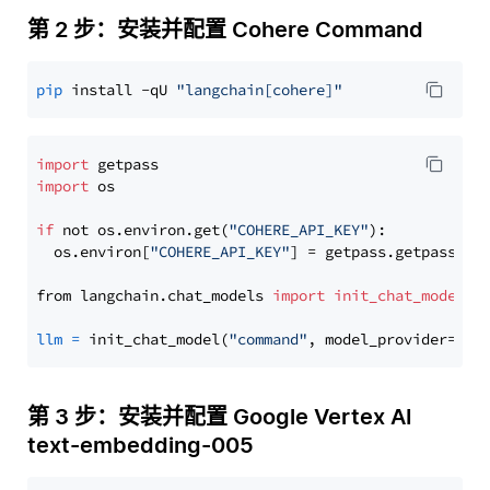
第 2 步：安装并配置 Cohere Command
pip
 install -qU 
"langchain[cohere]"
import
import
 os

if
 not os.environ.get(
"COHERE_API_KEY"
):

  os.environ[
"COHERE_API_KEY"
] = getpass.getpass(
"E
from langchain.chat_models 
import
init_chat_model
llm
=
 init_chat_model(
"command"
, model_provider=
"co
第 3 步：安装并配置 Google Vertex AI
text-embedding-005