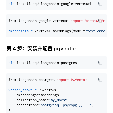
pip
from langchain_google_vertexai 
import
VertexAIEmbed
embeddings
=
 VertexAIEmbeddings(model=
"text-embeddi
第 4 步：安装并配置 pgvector
pip
from langchain_postgres 
import
PGVector
vector_store
=
 PGVector(

    embeddings=embeddings,

    collection_name=
"my_docs"
,

    connection=
"postgresql+psycopg://..."
,
