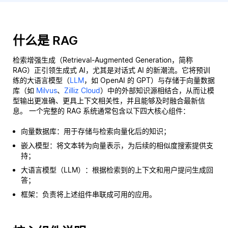
什么是 RAG
检索增强生成（Retrieval-Augmented Generation，简称
RAG）正引领生成式 AI，尤其是对话式 AI 的新潮流。它将预训
练的大语言模型（
LLM
，如 OpenAI 的 GPT）与存储于向量数据
库（如
Milvus
、
Zilliz Cloud
）中的外部知识源相结合，从而让模
型输出更准确、更具上下文相关性，并且能够及时融合最新信
息。 一个完整的 RAG 系统通常包含以下四大核心组件：
向量数据库：用于存储与检索向量化后的知识；
嵌入模型：将文本转为向量表示，为后续的相似度搜索提供支
持；
大语言模型（LLM）：根据检索到的上下文和用户提问生成回
答；
框架：负责将上述组件串联成可用的应用。