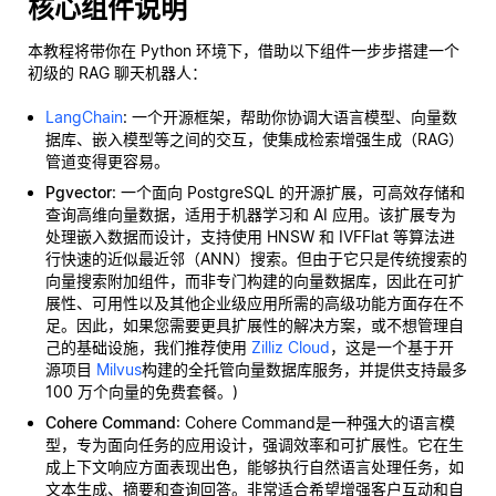
核心组件说明
本教程将带你在 Python 环境下，借助以下组件一步步搭建一个
初级的 RAG 聊天机器人：
LangChain
: 一个开源框架，帮助你协调大语言模型、向量数
据库、嵌入模型等之间的交互，使集成检索增强生成（RAG）
管道变得更容易。
Pgvector
: 一个面向 PostgreSQL 的开源扩展，可高效存储和
查询高维向量数据，适用于机器学习和 AI 应用。该扩展专为
处理嵌入数据而设计，支持使用 HNSW 和 IVFFlat 等算法进
行快速的近似最近邻（ANN）搜索。但由于它只是传统搜索的
向量搜索附加组件，而非专门构建的向量数据库，因此在可扩
展性、可用性以及其他企业级应用所需的高级功能方面存在不
足。因此，如果您需要更具扩展性的解决方案，或不想管理自
己的基础设施，我们推荐使用
Zilliz Cloud
，这是一个基于开
源项目
Milvus
构建的全托管向量数据库服务，并提供支持最多
100 万个向量的免费套餐。)
Cohere Command
: Cohere Command是一种强大的语言模
型，专为面向任务的应用设计，强调效率和可扩展性。它在生
成上下文响应方面表现出色，能够执行自然语言处理任务，如
文本生成、摘要和查询回答。非常适合希望增强客户互动和自