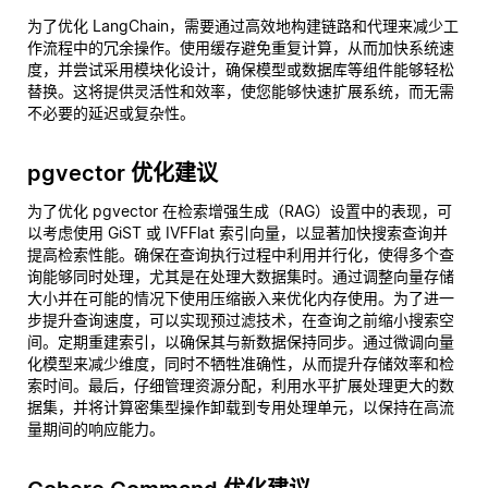
为了优化 LangChain，需要通过高效地构建链路和代理来减少工
作流程中的冗余操作。使用缓存避免重复计算，从而加快系统速
度，并尝试采用模块化设计，确保模型或数据库等组件能够轻松
替换。这将提供灵活性和效率，使您能够快速扩展系统，而无需
不必要的延迟或复杂性。
pgvector 优化建议
为了优化 pgvector 在检索增强生成（RAG）设置中的表现，可
以考虑使用 GiST 或 IVFFlat 索引向量，以显著加快搜索查询并
提高检索性能。确保在查询执行过程中利用并行化，使得多个查
询能够同时处理，尤其是在处理大数据集时。通过调整向量存储
大小并在可能的情况下使用压缩嵌入来优化内存使用。为了进一
步提升查询速度，可以实现预过滤技术，在查询之前缩小搜索空
间。定期重建索引，以确保其与新数据保持同步。通过微调向量
化模型来减少维度，同时不牺牲准确性，从而提升存储效率和检
索时间。最后，仔细管理资源分配，利用水平扩展处理更大的数
据集，并将计算密集型操作卸载到专用处理单元，以保持在高流
量期间的响应能力。