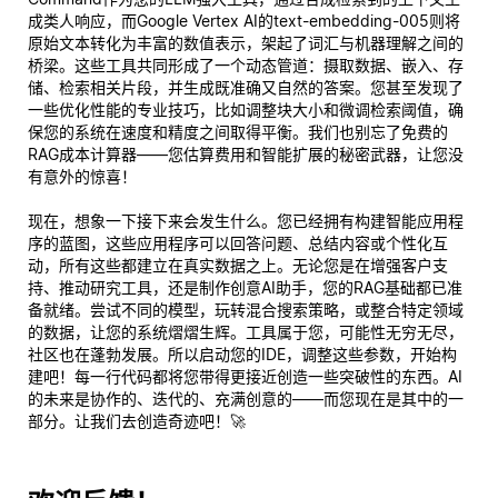
成类人响应，而Google Vertex AI的text-embedding-005则将
原始文本转化为丰富的数值表示，架起了词汇与机器理解之间的
桥梁。这些工具共同形成了一个动态管道：摄取数据、嵌入、存
储、检索相关片段，并生成既准确又自然的答案。您甚至发现了
一些优化性能的专业技巧，比如调整块大小和微调检索阈值，确
保您的系统在速度和精度之间取得平衡。我们也别忘了免费的
RAG成本计算器——您估算费用和智能扩展的秘密武器，让您没
有意外的惊喜！
现在，想象一下接下来会发生什么。您已经拥有构建智能应用程
序的蓝图，这些应用程序可以回答问题、总结内容或个性化互
动，所有这些都建立在真实数据之上。无论您是在增强客户支
持、推动研究工具，还是制作创意AI助手，您的RAG基础都已准
备就绪。尝试不同的模型，玩转混合搜索策略，或整合特定领域
的数据，让您的系统熠熠生辉。工具属于您，可能性无穷无尽，
社区也在蓬勃发展。所以启动您的IDE，调整这些参数，开始构
建吧！每一行代码都将您带得更接近创造一些突破性的东西。AI
的未来是协作的、迭代的、充满创意的——而您现在是其中的一
部分。让我们去创造奇迹吧！🚀