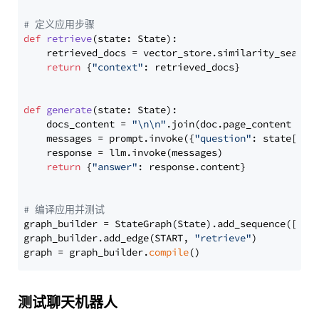
# 定义应用步骤
def
retrieve
(
state: State
):

    retrieved_docs = vector_store.similarity_search
return
 {
"context"
: retrieved_docs}

def
generate
(
state: State
):

    docs_content = 
"\n\n"
.join(doc.page_content 
for
    messages = prompt.invoke({
"question"
: state[
"qu
    response = llm.invoke(messages)

return
 {
"answer"
: response.content}

# 编译应用并测试
graph_builder = StateGraph(State).add_sequence([retr
graph_builder.add_edge(START, 
"retrieve"
)

graph = graph_builder.
compile
测试聊天机器人