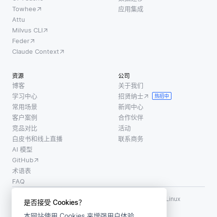
Towhee
应用集成
Attu
Milvus CLI
Feder
Claude Context
资源
公司
博客
关于我们
学习中心
招贤纳士
热招中
常用场景
新闻中心
客户案例
合作伙伴
竞品对比
活动
白皮书和线上直播
联系商务
AI 模型
GitHub
术语表
FAQ
使用条款
·
个人信息保护政策
·
数据安全政策
LF AI、LF AI & Data、Milvus，以及相关的开源项目名称为 Linux
是否接受 Cookies？
Foundation 所有商标
本网站使用 Cookies 来增强用户体验。
版权所有 ©2026 上海赜睿信息科技有限公司保留所有权利