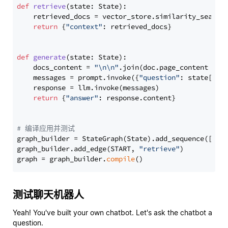
def
retrieve
(
state: State
):

    retrieved_docs = vector_store.similarity_search
return
 {
"context"
: retrieved_docs}

def
generate
(
state: State
):

    docs_content = 
"\n\n"
.join(doc.page_content 
for
    messages = prompt.invoke({
"question"
: state[
"qu
    response = llm.invoke(messages)

return
 {
"answer"
: response.content}

# 编译应用并测试
graph_builder = StateGraph(State).add_sequence([retr
graph_builder.add_edge(START, 
"retrieve"
)

graph = graph_builder.
compile
测试聊天机器人
Yeah! You've built your own chatbot. Let's ask the chatbot a
question.