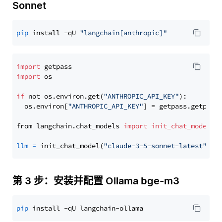
Sonnet
pip
 install -qU 
"langchain[anthropic]"
import
import
 os

if
 not os.environ.get(
"ANTHROPIC_API_KEY"
):

  os.environ[
"ANTHROPIC_API_KEY"
] = getpass.getpass
from langchain.chat_models 
import
init_chat_model
llm
=
 init_chat_model(
"claude-3-5-sonnet-latest"
, m
第 3 步：安装并配置 Ollama bge-m3
pip