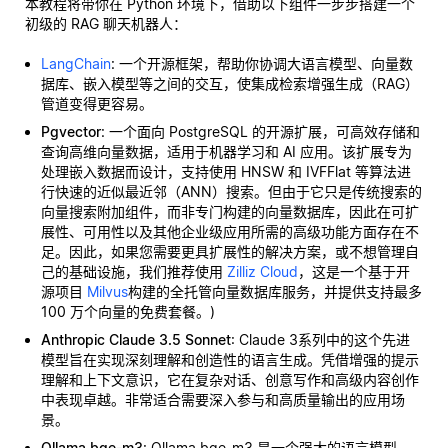
本教程将带你在 Python 环境下，借助以下组件一步步搭建一个
初级的 RAG 聊天机器人：
LangChain
: 一个开源框架，帮助你协调大语言模型、向量数
据库、嵌入模型等之间的交互，使集成检索增强生成（RAG）
管道变得更容易。
Pgvector
: 一个面向 PostgreSQL 的开源扩展，可高效存储和
查询高维向量数据，适用于机器学习和 AI 应用。该扩展专为
处理嵌入数据而设计，支持使用 HNSW 和 IVFFlat 等算法进
行快速的近似最近邻（ANN）搜索。但由于它只是传统搜索的
向量搜索附加组件，而非专门构建的向量数据库，因此在可扩
展性、可用性以及其他企业级应用所需的高级功能方面存在不
足。因此，如果您需要更具扩展性的解决方案，或不想管理自
己的基础设施，我们推荐使用
Zilliz Cloud
，这是一个基于开
源项目
Milvus
构建的全托管向量数据库服务，并提供支持最多
100 万个向量的免费套餐。)
Anthropic Claude 3.5 Sonnet
: Claude 3系列中的这个先进
模型旨在实现深刻理解和创造性的语言生成。凭借增强的提示
理解和上下文意识，它在复杂对话、创意写作和高级内容创作
中表现卓越。非常适合需要深入参与和高质量输出的应用场
景。
Ollama bge-m3
: Ollama bge-m3 是一个强大的语言模型，