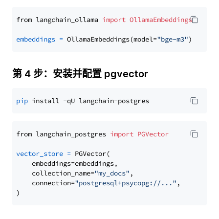
from langchain_ollama 
import
OllamaEmbeddings
embeddings
=
 OllamaEmbeddings(model=
"bge-m3"
第 4 步：安装并配置 pgvector
pip
from langchain_postgres 
import
PGVector
vector_store
=
 PGVector(

    embeddings=embeddings,

    collection_name=
"my_docs"
,

    connection=
"postgresql+psycopg://..."
,
