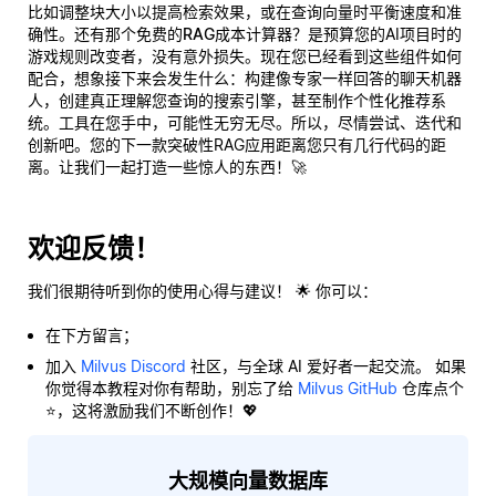
比如调整块大小以提高检索效果，或在查询向量时平衡速度和准
确性。还有那个
免费的RAG成本计算器
？是预算您的AI项目时的
游戏规则改变者，没有意外损失。现在您已经看到这些组件如何
配合，想象接下来会发生什么：构建像专家一样回答的聊天机器
人，创建真正理解您查询的搜索引擎，甚至制作个性化推荐系
统。工具在您手中，可能性无穷无尽。所以，尽情尝试、迭代和
创新吧。您的下一款突破性RAG应用距离您只有几行代码的距
离。让我们一起打造一些惊人的东西！🚀
欢迎反馈！
我们很期待听到你的使用心得与建议！ 🌟 你可以：
在下方留言；
加入
Milvus Discord
社区，与全球 AI 爱好者一起交流。 如果
你觉得本教程对你有帮助，别忘了给
Milvus GitHub
仓库点个
⭐，这将激励我们不断创作！💖
大规模向量数据库