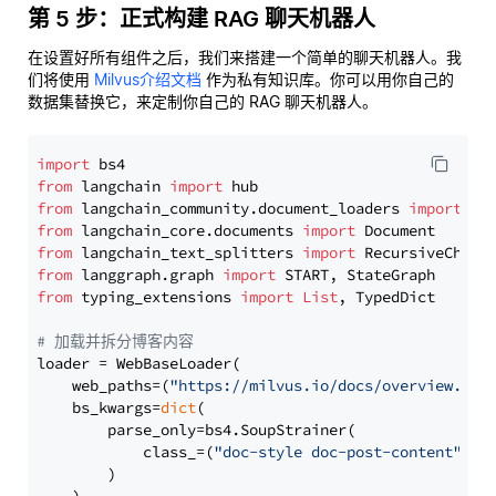
第 5 步：正式构建 RAG 聊天机器人
在设置好所有组件之后，我们来搭建一个简单的聊天机器人。我
们将使用
Milvus介绍文档
作为私有知识库。你可以用你自己的
数据集替换它，来定制你自己的 RAG 聊天机器人。
import
from
 langchain 
import
from
 langchain_community.document_loaders 
import
from
 langchain_core.documents 
import
from
 langchain_text_splitters 
import
from
 langgraph.graph 
import
from
 typing_extensions 
import
List
, TypedDict

# 加载并拆分博客内容
loader = WebBaseLoader(

    web_paths=(
"https://milvus.io/docs/overview.md"
,
    bs_kwargs=
dict
(

        parse_only=bs4.SoupStrainer(

            class_=(
"doc-style doc-post-content"
)

        )
