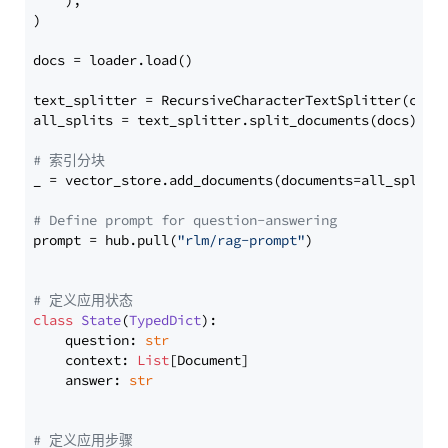
    ),

)

docs = loader.load()

text_splitter = RecursiveCharacterTextSplitter(chun
all_splits = text_splitter.split_documents(docs)

# 索引分块
_ = vector_store.add_documents(documents=all_splits)
# Define prompt for question-answering
prompt = hub.pull(
"rlm/rag-prompt"
)

# 定义应用状态
class
State
(
TypedDict
):

    question: 
str
    context: 
List
[Document]

    answer: 
str
# 定义应用步骤