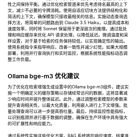
性之间保持平衡。通过优化检索管道来优先考虑排名最高的上下
文，减少不必要的令牌消耗。使用自适应切块方法提供结构化和
简洁的上下文，确保模型只接收最相关的信息。实施动态查询选
择方法，将简单的问题路由到 Claude 3.5 Haiku，以提高成本和
速度效率，同时将 Sonnet 保留用于更深层次的推理。通过批处
理和响应缓存来优化 API 请求处理，以降低延迟。微调温度和采
样设置，对于基于检索的任务保持较低，以实现确定性的输出。
使用系统指令来指导响应，改善一致性并减少幻觉。如果大规模
部署，利用并行查询执行和实时监控，根据系统性能指标动态调
整工作负载。
Ollama bge-m3 优化建议
为了优化在检索增强生成设置中的Ollama bge-m3组件，建议实
施一个明确定义的缓存策略以存储经常访问的数据，这将显著减
少响应时间并提升整体延迟。此外，通过调整检索模型的参数来
提升查询相关性，以最大化质量，利用嵌入进行上下文增强。批
量处理查询可以进一步提高吞吐量。最后，持续监控性能指标，
以识别瓶颈并进行基于数据的调整，确保在生产环境中具有强大
的可扩展性和响应能力。
通过系统性实施这些优化方案，RAG 系统将在响应速度、结果准