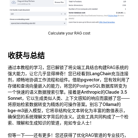
Calculate your RAG cost
收获与总结
通过本教程的学习，您已解锁了将尖端工具结合构建RAG系统的
强大能力，让它几乎显得神奇！您已经看到
LangChain
充当连接
剂，顺畅地协调工作流程和组件。借助
pgvector
，您有效利用了
存储和查询向量嵌入的能力，将您的PostgreSQL数据库转变为
一个快速的语义数据搜索引擎。接着是
Anthropic的Claude 3.5
Sonnet
，它以生成类似人类、上下文感知的响应而震撼了您——
将原始检索数据转变为精炼的可操作答案。别忘了
Ollama的
bge-m3嵌入模型
，它将非结构化文本转化为丰富的数值表示，
确保您的系统理解文字背后的
含义
。这些工具共同构成了一个检
索、理解和生成知识的管道，宛如专业人士！
但等一下——还有更多！您还获得了优化RAG管道的专业技巧，