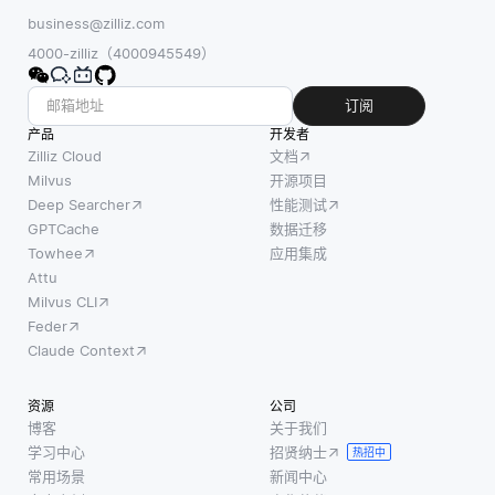
business@zilliz.com
4000-zilliz（4000945549）
订阅
产品
开发者
Zilliz Cloud
文档
Milvus
开源项目
Deep Searcher
性能测试
GPTCache
数据迁移
Towhee
应用集成
Attu
Milvus CLI
Feder
Claude Context
资源
公司
博客
关于我们
学习中心
招贤纳士
热招中
常用场景
新闻中心