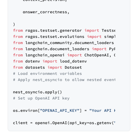
    answer_correctness,

from
 ragas.testset.generator 
import
from
 ragas.testset.evolutions 
import
from
 langchain_community.document_loaders 
import
from
 langchain.document_loaders 
import
from
 langchain_openai 
import
from
 dotenv 
import
from
 datasets 
import
# Load environment variables
# Apply nest_asyncio to allow nested event loops
# Set up OpenAI API key
os.environ[
"OPENAI_API_KEY"
] = 
"Your API Key"
client = openai.OpenAI(api_key=os.getenv(
"OPENAI_A