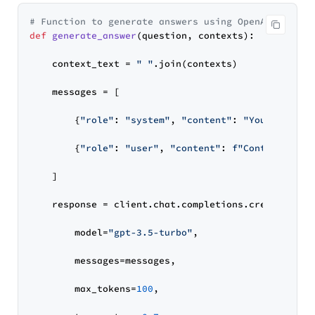
# Function to generate answers using OpenAI
def
generate_answer
(
question, contexts
):

    context_text = 
" "
.join(contexts)

    messages = [

        {
"role"
: 
"system"
, 
"content"
: 
"You are a h
        {
"role"
: 
"user"
, 
"content"
: 
f"Context: 
{co
    ]

    response = client.chat.completions.create(

        model=
"gpt-3.5-turbo"
,

        messages=messages,

        max_tokens=
100
,
