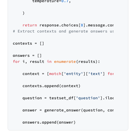
        temperature=
0.7
,

    )

return
 response.choices[
0
# Extract contexts and generate answers using Open
contexts = []

for
 i, result 
in
enumerate
(results):

    context = [
match
[
'entity'
][
'text'
] 
for
match
i
    contexts.append(context)

    question = testset_df[
'question'
].iloc[i]

    answer = generate_answer(question, context)
