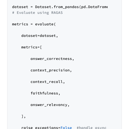
# Evaluate using RAGAS
metrics = evaluate(

    dataset=dataset,

    metrics=[

        answer_correctness,

        context_precision,

        context_recall,

        faithfulness,

        answer_relevancy,

    ],

    raise_exceptions=
False
#handle async issues