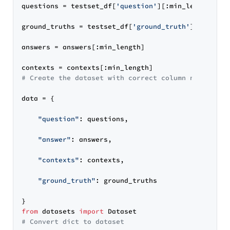
questions = testset_df[
'question'
][:min_length]

ground_truths = testset_df[
'ground_truth'
][:min_len
answers = answers[:min_length]

# Create the dataset with correct column names
data = {

"question"
: questions,

"answer"
: answers,

"contexts"
: contexts,

"ground_truth"
: ground_truths

from
 datasets 
import
# Convert dict to dataset