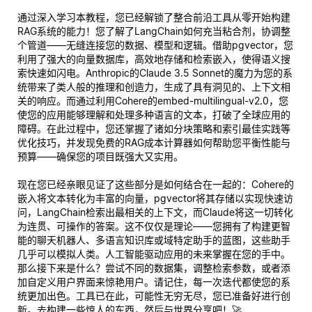
通过深入学习本教程，您已经解锁了整合前沿工具从零开始构建
RAG系统的能力！您了解了LangChain如何充当粘合剂，协调整
个管道——无缝连接您的数据、模型和逻辑。借助pgvector，您
利用了强大的向量数据库，高效地存储和检索嵌入，使得语义搜
索快速如闪电。Anthropic的Claude 3.5 Sonnet的魔力为您的系
统带来了类人般的推理和创造力，生成了具有洞见的、上下文相
关的响应。而通过利用Cohere的embed-multilingual-v2.0，您
使您的应用能够理解和处理多种语言的文本，打破了全球应用的
障碍。在此过程中，您还掌握了诸如分块策略和索引最佳实践等
优化技巧，并发现免费的RAG成本计算器如何帮助您平衡性能与
预算——确保您的项目既强大又实用。
现在您已经亲眼见证了这些部分是如何结合在一起的：Cohere的
嵌入将文本转化为丰富的向量，pgvector将其存储以实现快速访
问，LangChain检索出最相关的上下文，而Claude将这一切转化
为连贯、可操作的答案。这不仅仅是理论——您拥有了构建更智
能的聊天机器人、多语言知识库或域特定助手的蓝图，这些助手
几乎可以模拟人类。人工智能驱动应用的未来掌握在您的手中。
那么接下来是什么？尝试不同的数据集，调整检索参数，或者添
加自定义用户界面来惊艳用户。请记住，每一次迭代都使您的系
统更加出色。工具已在此，可能性无穷无尽，您已准备好进行创
新。去构建一些惊人的东西，然后与世界分享吧！🚀