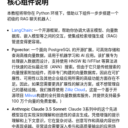
核心组件说明
本教程将带你在 Python 环境下，借助以下组件一步步搭建一个
初级的 RAG 聊天机器人：
LangChain
: 一个开源框架，帮助你协调大语言模型、向量数
据库、嵌入模型等之间的交互，使集成检索增强生成（RAG）
管道变得更容易。
Pgvector
: 一个面向 PostgreSQL 的开源扩展，可高效存储和
查询高维向量数据，适用于机器学习和 AI 应用。该扩展专为
处理嵌入数据而设计，支持使用 HNSW 和 IVFFlat 等算法进
行快速的近似最近邻（ANN）搜索。但由于它只是传统搜索的
向量搜索附加组件，而非专门构建的向量数据库，因此在可扩
展性、可用性以及其他企业级应用所需的高级功能方面存在不
足。因此，如果您需要更具扩展性的解决方案，或不想管理自
己的基础设施，我们推荐使用
Zilliz Cloud
，这是一个基于开
源项目
Milvus
构建的全托管向量数据库服务，并提供支持最多
100 万个向量的免费套餐。)
Anthropic Claude 3.5 Sonnet
: Claude 3系列中的这个先进
模型旨在实现深刻理解和创造性的语言生成。凭借增强的提示
理解和上下文意识，它在复杂对话、创意写作和高级内容创作
中表现卓越。非常适合需要深入参与和高质量输出的应用场