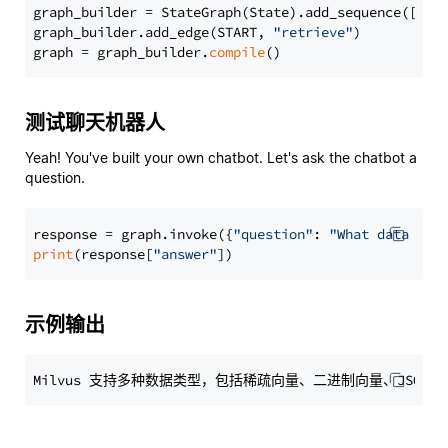
graph_builder = StateGraph(State).add_sequence([retr
graph_builder.add_edge(START, 
"retrieve"
)

graph = graph_builder.
compile
测试聊天机器人
Yeah! You've built your own chatbot. Let's ask the chatbot a
question.
response = graph.invoke({
"question"
: 
"What data typ
print
(response[
"answer"
示例输出