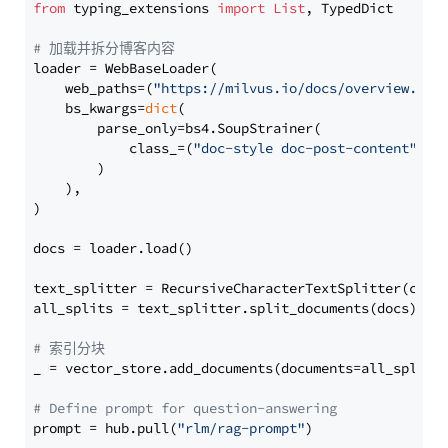
from
 typing_extensions 
import
List
, TypedDict

# 加载并拆分博客内容
loader = WebBaseLoader(

    web_paths=(
"https://milvus.io/docs/overview.md"
,
    bs_kwargs=
dict
(

        parse_only=bs4.SoupStrainer(

            class_=(
"doc-style doc-post-content"
)

        )

    ),

)

docs = loader.load()

text_splitter = RecursiveCharacterTextSplitter(chun
all_splits = text_splitter.split_documents(docs)

# 索引分块
_ = vector_store.add_documents(documents=all_splits)
# Define prompt for question-answering
prompt = hub.pull(
"rlm/rag-prompt"
)
