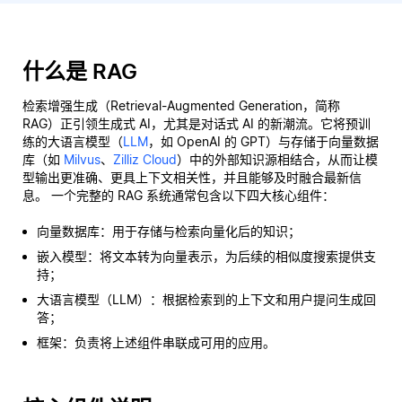
什么是 RAG
检索增强生成（Retrieval-Augmented Generation，简称
RAG）正引领生成式 AI，尤其是对话式 AI 的新潮流。它将预训
练的大语言模型（
LLM
，如 OpenAI 的 GPT）与存储于向量数据
库（如
Milvus
、
Zilliz Cloud
）中的外部知识源相结合，从而让模
型输出更准确、更具上下文相关性，并且能够及时融合最新信
息。 一个完整的 RAG 系统通常包含以下四大核心组件：
向量数据库：用于存储与检索向量化后的知识；
嵌入模型：将文本转为向量表示，为后续的相似度搜索提供支
持；
大语言模型（LLM）：根据检索到的上下文和用户提问生成回
答；
框架：负责将上述组件串联成可用的应用。