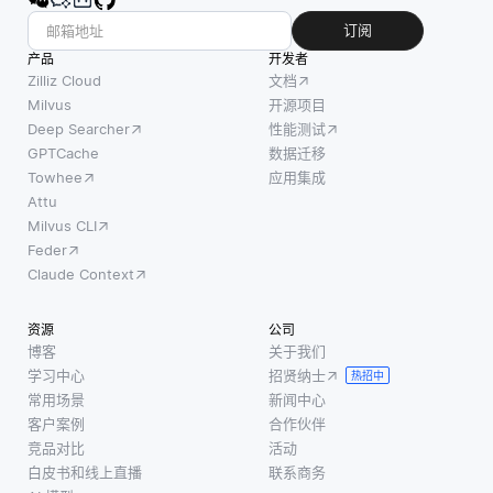
订阅
产品
开发者
Zilliz Cloud
文档
Milvus
开源项目
Deep Searcher
性能测试
GPTCache
数据迁移
Towhee
应用集成
Attu
Milvus CLI
Feder
Claude Context
资源
公司
博客
关于我们
学习中心
招贤纳士
热招中
常用场景
新闻中心
客户案例
合作伙伴
竞品对比
活动
白皮书和线上直播
联系商务