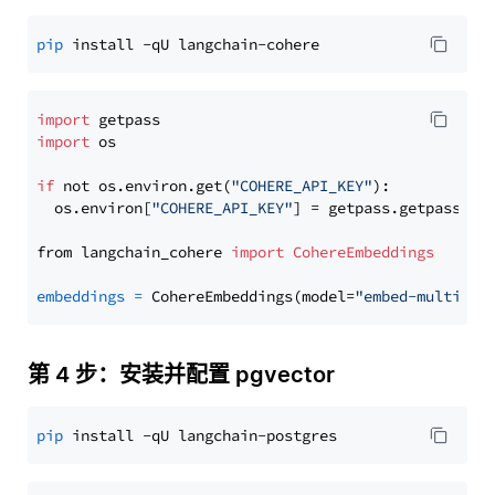
pip
import
import
 os

if
 not os.environ.get(
"COHERE_API_KEY"
):

  os.environ[
"COHERE_API_KEY"
] = getpass.getpass(
"E
from langchain_cohere 
import
CohereEmbeddings
embeddings
=
 CohereEmbeddings(model=
"embed-multilin
第 4 步：安装并配置 pgvector
pip