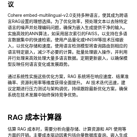
议
Cohere embed-multilingual-v2.0支持多种语言，使其成为跨语
言RAG设置的理想选择。为了优化效率，预处理文本以去除特定
语言的噪声并处理编码问题，确保为嵌入生成提供干净的输入。
实施高效的ANN算法，如采用层次索引的FAISS，以支持在多语
言数据集中的快速检索。使用产品量化或HNSW等技术压缩嵌
入，以优化存储和速度。使用语言检测模型将查询路由到相应的
语言特定嵌入，减少不必要的计算。批量处理嵌入操作，并利用
并行处理来高效处理大量多语言数据。定期更新嵌入，以确保模
型反映任何语言变化或发展趋势。
通过系统性实施这些优化方案，RAG 系统将在响应速度、结果准
确率、资源利用率等维度获得全面提升。 AI 技术迭代迅速，建
议定期进行压力测试与架构调优，持续跟踪最新优化方案，确保
系统在技术发展中始终保持竞争优势。
RAG 成本计算器
估算 RAG 成本时，需要分析向量存储、计算资源和 API 使用等
方面的开销。主要成本驱动因素包括向量数据库查询、嵌入生成