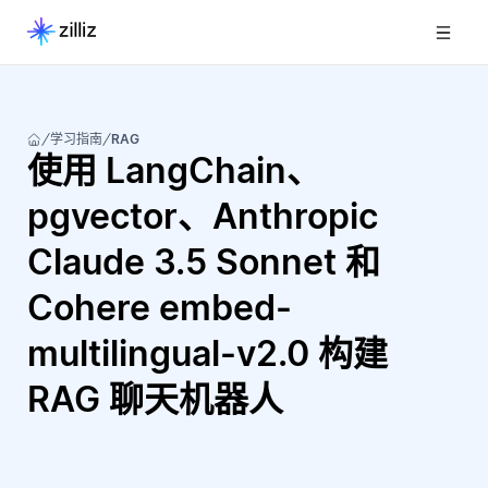
学习指南
RAG
使用 LangChain、
pgvector、Anthropic
Claude 3.5 Sonnet 和
Cohere embed-
multilingual-v2.0 构建
RAG 聊天机器人