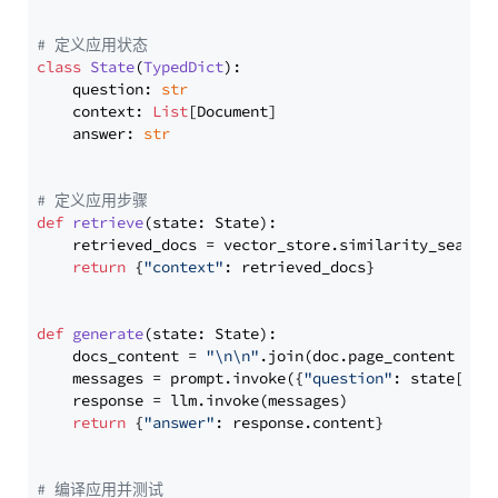
# 定义应用状态
class
State
(
TypedDict
):

    question: 
str
    context: 
List
[Document]

    answer: 
str
# 定义应用步骤
def
retrieve
(
state: State
):

    retrieved_docs = vector_store.similarity_search
return
 {
"context"
: retrieved_docs}

def
generate
(
state: State
):

    docs_content = 
"\n\n"
.join(doc.page_content 
for
    messages = prompt.invoke({
"question"
: state[
"qu
    response = llm.invoke(messages)

return
 {
"answer"
: response.content}

# 编译应用并测试