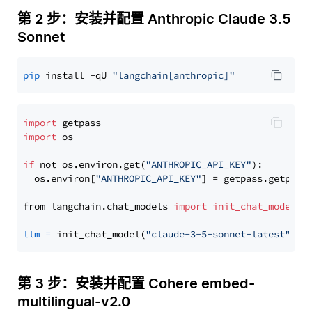
第 2 步：安装并配置 Anthropic Claude 3.5
Sonnet
pip
 install -qU 
"langchain[anthropic]"
import
import
 os

if
 not os.environ.get(
"ANTHROPIC_API_KEY"
):

  os.environ[
"ANTHROPIC_API_KEY"
] = getpass.getpass
from langchain.chat_models 
import
init_chat_model
llm
=
 init_chat_model(
"claude-3-5-sonnet-latest"
, m
第 3 步：安装并配置 Cohere embed-
multilingual-v2.0