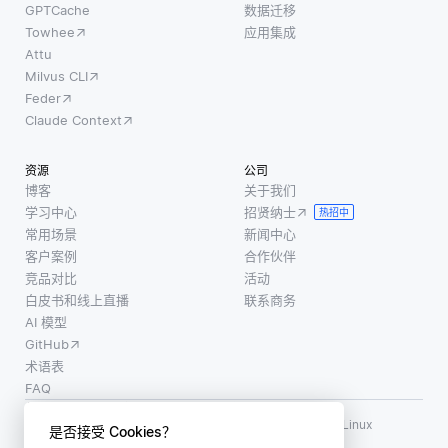
GPTCache
数据迁移
Towhee
应用集成
Attu
Milvus CLI
Feder
Claude Context
资源
公司
博客
关于我们
学习中心
招贤纳士
热招中
常用场景
新闻中心
客户案例
合作伙伴
竞品对比
活动
白皮书和线上直播
联系商务
AI 模型
GitHub
术语表
FAQ
使用条款
·
个人信息保护政策
·
数据安全政策
LF AI、LF AI & Data、Milvus，以及相关的开源项目名称为 Linux
是否接受 Cookies？
Foundation 所有商标