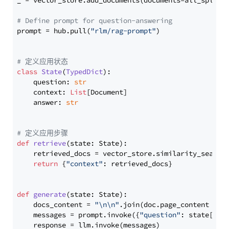
_ = vector_store.add_documents(documents=all_splits)
# Define prompt for question-answering
prompt = hub.pull(
"rlm/rag-prompt"
)

# 定义应用状态
class
State
(
TypedDict
):

    question: 
str
    context: 
List
[Document]

    answer: 
str
# 定义应用步骤
def
retrieve
(
state: State
):

    retrieved_docs = vector_store.similarity_search
return
 {
"context"
: retrieved_docs}

def
generate
(
state: State
):

    docs_content = 
"\n\n"
.join(doc.page_content 
for
    messages = prompt.invoke({
"question"
: state[
"qu
    response = llm.invoke(messages)
