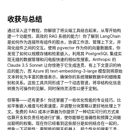
收获与总结
通过深入这个教程，你解锁了将尖端工具结合起来，从零开始构
建一个功能性、高效的 RAG 系统的能力！你了解到 LangChain
是如何作为连接所有组件的胶水，协调工作流、管理上下文，并
简化组件之间的交互。使用 pgvector 作为你的向量数据库，你
发现了如何以规模存储和检索嵌入，利用其 PostgreSQL 集成实
现无缝的数据管理和闪电般快速的相似性搜索。Anthropic 的
Claude 3.5 Sonnet 让你惊艳于它生成连贯、有上下文意识的响
应的能力，而 Azure 的 text-embedding-3-large 模型则将原始
文本转化为丰富的数值表示，确保你的系统理解数据中的细微差
别和关系。这些工具共同形成了一个动态管道，将非结构化信息
转换为可操作的见解，同时保持灵活性以便于定制。
但等等——还有更多！你还掌握了一些优化性能的专业技巧，比
如平衡嵌入维度与检索速度，并调整分块策略以更好地处理上下
文。免费的 RAG 成本计算器为你提供了一种切实可行的方式来
估算开支和负责任地进行扩展，使你能够在准确性和预算之间做
出聪明的权衡。现在你已经看到这些部分是如何结合在一起的，
想象一下可能性：更智能的聊天机器人、超个性化的搜索工具，