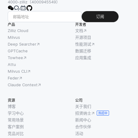
4000-zilliz（4000945549）
订阅
产品
开发者
Zilliz Cloud
文档
Milvus
开源项目
Deep Searcher
性能测试
GPTCache
数据迁移
Towhee
应用集成
Attu
Milvus CLI
Feder
Claude Context
资源
公司
博客
关于我们
学习中心
招贤纳士
热招中
常用场景
新闻中心
客户案例
合作伙伴
竞品对比
活动