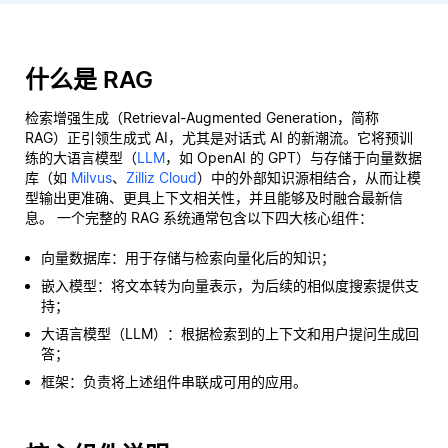
什么是 RAG
检索增强生成（Retrieval-Augmented Generation，简称
RAG）正引领生成式 AI，尤其是对话式 AI 的新潮流。它将预训
练的大语言模型（
LLM
，如 OpenAI 的 GPT）与存储于向量数据
库（如
Milvus
、
Zilliz Cloud
）中的外部知识源相结合，从而让模
型输出更准确、更具上下文相关性，并且能够及时融合最新信
息。 一个完整的 RAG 系统通常包含以下四大核心组件：
向量数据库：用于存储与检索向量化后的知识；
嵌入模型：将文本转为向量表示，为后续的相似度搜索提供支
持；
大语言模型（LLM）：根据检索到的上下文和用户提问生成回
答；
框架：负责将上述组件串联成可用的应用。