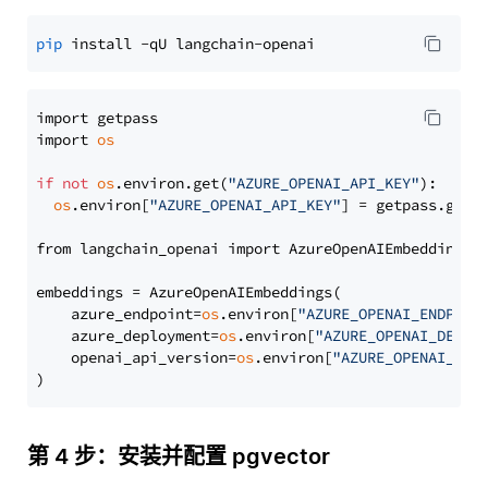
pip
import getpass

import 
os
if
not
os
.environ.get(
"AZURE_OPENAI_API_KEY"
):

os
.environ[
"AZURE_OPENAI_API_KEY"
] = getpass.getp
from langchain_openai import AzureOpenAIEmbeddings

embeddings = AzureOpenAIEmbeddings(

    azure_endpoint=
os
.environ[
"AZURE_OPENAI_ENDPOIN
    azure_deployment=
os
.environ[
"AZURE_OPENAI_DEPLO
    openai_api_version=
os
.environ[
"AZURE_OPENAI_API
第 4 步：安装并配置 pgvector