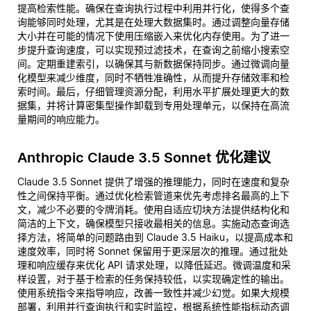
提高检索性能。确保在查询执行过程中利用并行化，使得多个查
询能够同时处理，尤其是在处理大数据集时。通过调整向量存储
大小并在可能的情况下使用压缩嵌入来优化内存使用。为了进一
步提升查询速度，可以实现预过滤技术，在查询之前缩小搜索空
间。定期重建索引，以确保其与新数据保持同步。通过微调向量
化模型来减少维度，同时不牺牲准确性，从而提升存储效率和检
索时间。最后，仔细管理资源分配，利用水平扩展处理更大的数
据集，并将计算密集型操作卸载到专用处理单元，以保持在高流
量期间的响应能力。
Anthropic Claude 3.5 Sonnet 优化建议
Claude 3.5 Sonnet 提供了增强的推理能力，同时在速度和复杂
性之间保持平衡。通过优化检索管道来优先考虑排名最高的上下
文，减少不必要的令牌消耗。使用自适应切块方法提供结构化和
简洁的上下文，确保模型只接收最相关的信息。实施动态查询选
择方法，将简单的问题路由到 Claude 3.5 Haiku，以提高成本和
速度效率，同时将 Sonnet 保留用于更深层次的推理。通过批处
理和响应缓存来优化 API 请求处理，以降低延迟。微调温度和采
样设置，对于基于检索的任务保持较低，以实现确定性的输出。
使用系统指令来指导响应，改善一致性并减少幻觉。如果大规模
部署，利用并行查询执行和实时监控，根据系统性能指标动态调