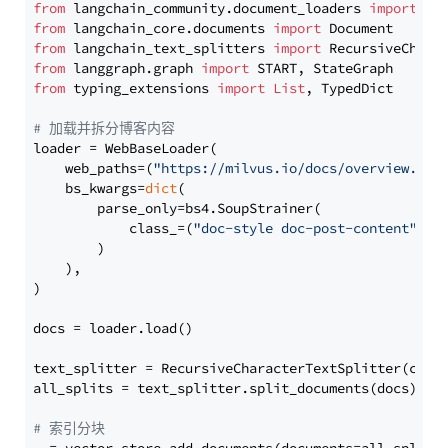
from
 langchain_community.document_loaders 
import
from
 langchain_core.documents 
import
from
 langchain_text_splitters 
import
from
 langgraph.graph 
import
from
 typing_extensions 
import
List
, TypedDict

# 加载并拆分博客内容
loader = WebBaseLoader(

    web_paths=(
"https://milvus.io/docs/overview.md"
,
    bs_kwargs=
dict
(

        parse_only=bs4.SoupStrainer(

            class_=(
"doc-style doc-post-content"
)

        )

    ),

)

docs = loader.load()

text_splitter = RecursiveCharacterTextSplitter(chun
all_splits = text_splitter.split_documents(docs)

# 索引分块