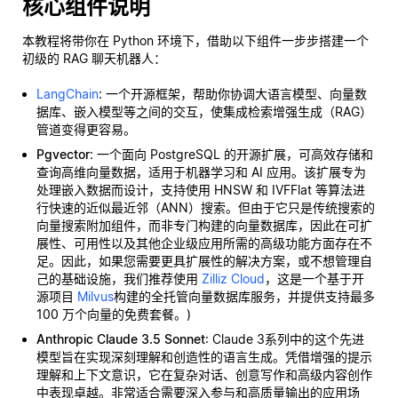
核心组件说明
本教程将带你在 Python 环境下，借助以下组件一步步搭建一个
初级的 RAG 聊天机器人：
LangChain
: 一个开源框架，帮助你协调大语言模型、向量数
据库、嵌入模型等之间的交互，使集成检索增强生成（RAG）
管道变得更容易。
Pgvector
: 一个面向 PostgreSQL 的开源扩展，可高效存储和
查询高维向量数据，适用于机器学习和 AI 应用。该扩展专为
处理嵌入数据而设计，支持使用 HNSW 和 IVFFlat 等算法进
行快速的近似最近邻（ANN）搜索。但由于它只是传统搜索的
向量搜索附加组件，而非专门构建的向量数据库，因此在可扩
展性、可用性以及其他企业级应用所需的高级功能方面存在不
足。因此，如果您需要更具扩展性的解决方案，或不想管理自
己的基础设施，我们推荐使用
Zilliz Cloud
，这是一个基于开
源项目
Milvus
构建的全托管向量数据库服务，并提供支持最多
100 万个向量的免费套餐。)
Anthropic Claude 3.5 Sonnet
: Claude 3系列中的这个先进
模型旨在实现深刻理解和创造性的语言生成。凭借增强的提示
理解和上下文意识，它在复杂对话、创意写作和高级内容创作
中表现卓越。非常适合需要深入参与和高质量输出的应用场