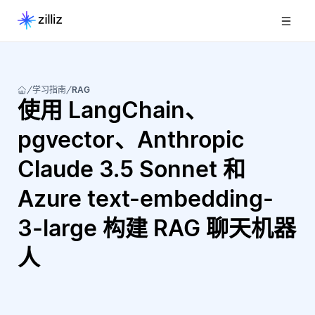
学习指南
RAG
使用 LangChain、
pgvector、Anthropic
Claude 3.5 Sonnet 和
Azure text-embedding-
3-large 构建 RAG 聊天机器
人