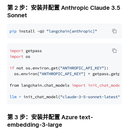
第 2 步：安装并配置 Anthropic Claude 3.5
Sonnet
pip
 install -qU 
"langchain[anthropic]"
import
import
 os

if
 not os.environ.get(
"ANTHROPIC_API_KEY"
):

  os.environ[
"ANTHROPIC_API_KEY"
] = getpass.getpass
from langchain.chat_models 
import
init_chat_model
llm
=
 init_chat_model(
"claude-3-5-sonnet-latest"
, m
第 3 步：安装并配置 Azure text-
embedding-3-large