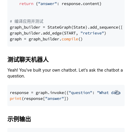
return
 {
"answer"
: response.content}

# 编译应用并测试
graph_builder = StateGraph(State).add_sequence([retr
graph_builder.add_edge(START, 
"retrieve"
)

graph = graph_builder.
compile
测试聊天机器人
Yeah! You've built your own chatbot. Let's ask the chatbot a
question.
response = graph.invoke({
"question"
: 
"What data typ
print
(response[
"answer"
示例输出