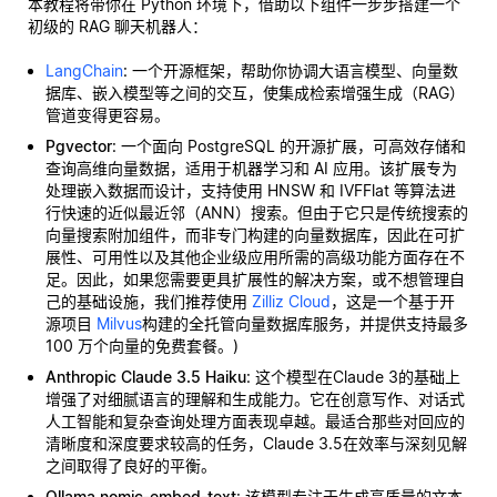
本教程将带你在 Python 环境下，借助以下组件一步步搭建一个
初级的 RAG 聊天机器人：
LangChain
: 一个开源框架，帮助你协调大语言模型、向量数
据库、嵌入模型等之间的交互，使集成检索增强生成（RAG）
管道变得更容易。
Pgvector
: 一个面向 PostgreSQL 的开源扩展，可高效存储和
查询高维向量数据，适用于机器学习和 AI 应用。该扩展专为
处理嵌入数据而设计，支持使用 HNSW 和 IVFFlat 等算法进
行快速的近似最近邻（ANN）搜索。但由于它只是传统搜索的
向量搜索附加组件，而非专门构建的向量数据库，因此在可扩
展性、可用性以及其他企业级应用所需的高级功能方面存在不
足。因此，如果您需要更具扩展性的解决方案，或不想管理自
己的基础设施，我们推荐使用
Zilliz Cloud
，这是一个基于开
源项目
Milvus
构建的全托管向量数据库服务，并提供支持最多
100 万个向量的免费套餐。)
Anthropic Claude 3.5 Haiku
: 这个模型在Claude 3的基础上
增强了对细腻语言的理解和生成能力。它在创意写作、对话式
人工智能和复杂查询处理方面表现卓越。最适合那些对回应的
清晰度和深度要求较高的任务，Claude 3.5在效率与深刻见解
之间取得了良好的平衡。
Ollama nomic-embed-text
: 该模型专注于生成高质量的文本