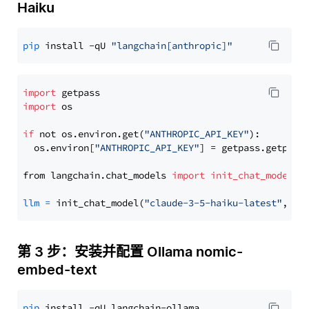
Haiku
pip
 install -qU 
"langchain[anthropic]"
import
import
 os

if
 not os.environ.get(
"ANTHROPIC_API_KEY"
):

  os.environ[
"ANTHROPIC_API_KEY"
] = getpass.getpass
from langchain.chat_models 
import
init_chat_model
llm
=
 init_chat_model(
"claude-3-5-haiku-latest"
, mo
第 3 步：安装并配置 Ollama nomic-
embed-text
pip