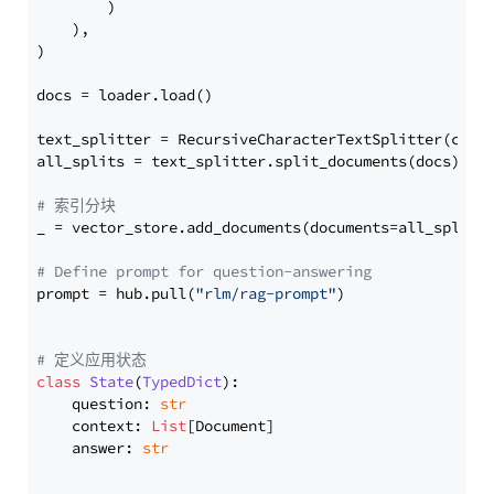
        )

    ),

)

docs = loader.load()

text_splitter = RecursiveCharacterTextSplitter(chun
all_splits = text_splitter.split_documents(docs)

# 索引分块
_ = vector_store.add_documents(documents=all_splits)
# Define prompt for question-answering
prompt = hub.pull(
"rlm/rag-prompt"
)

# 定义应用状态
class
State
(
TypedDict
):

    question: 
str
    context: 
List
[Document]

    answer: 
str