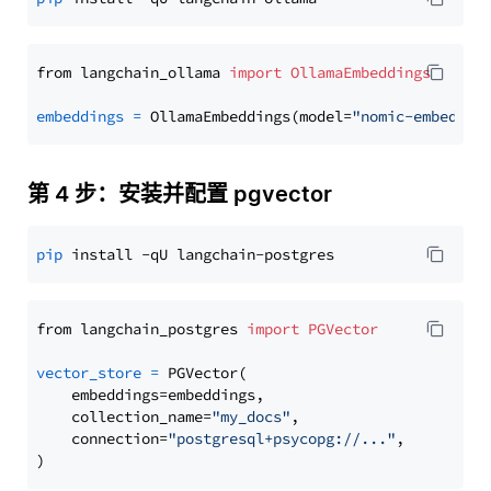
from langchain_ollama 
import
OllamaEmbeddings
embeddings
=
 OllamaEmbeddings(model=
"nomic-embed-te
第 4 步：安装并配置 pgvector
pip
from langchain_postgres 
import
PGVector
vector_store
=
 PGVector(

    embeddings=embeddings,

    collection_name=
"my_docs"
,

    connection=
"postgresql+psycopg://..."
,
