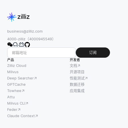
business@zilliz.com
4000-zilliz（4000945549）
订阅
产品
开发者
Zilliz Cloud
文档
Milvus
开源项目
Deep Searcher
性能测试
GPTCache
数据迁移
Towhee
应用集成
Attu
Milvus CLI
Feder
Claude Context