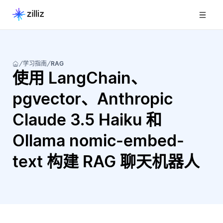
学习指南
RAG
使用 LangChain、
pgvector、Anthropic
Claude 3.5 Haiku 和
Ollama nomic-embed-
text 构建 RAG 聊天机器人