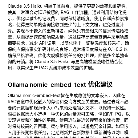
Claude 3.5 Haiku 相较于其前身，提供了更高的效率和准确性，
使其非常适合对延迟敏感的 RAG 工作流程。通过利用结构化提
示，优化以减少标记浪费，同时保持清晰度。使用自适应检索策
略，使得更简单的查询接收到更少的上下文文档，避免过度计
算。实现基于嵌入的重新排名，确保只有最相关的信息传递给模
型，从而提高速度和响应质量。通过缓存高流量查询并采用响应
摘要技术，减少 API 调用，以简化输出。调整温度和核采样，确
保响应保持事实准确并结构良好，通常将温度保持在 0.1-0.2 以
确保严格准确。优化大规模检索任务的批处理，降低多个单独查
询的开销。将 Claude 3.5 Haiku 与更高端模型战略性结合使
用，以实现生产 RAG 系统中成本效益的扩展。
Ollama nomic-embed-text 优化建议
Ollama nomic-embed-text旨在生成稳健的文本嵌入，因此在
RAG管道中优化嵌入的存储和查询方式至关重要。通过去除不必
要的元数据和规范化大小写来预处理输入文本，以保持一致性。
根据数据集大小选择一种优化的向量索引策略，例如IVF-PQ，以
实现速度和准确性的平衡。使用近似最近邻搜索来加速检索，同
时保持较高的召回率。缓存常用嵌入，以避免冗余计算。如果嵌
入用于长期检索任务，定期刷新并在新数据上重新训练以防止模