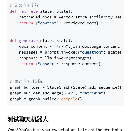
# 定义应用步骤
def
retrieve
(
state: State
):

    retrieved_docs = vector_store.similarity_search
return
 {
"context"
: retrieved_docs}

def
generate
(
state: State
):

    docs_content = 
"\n\n"
.join(doc.page_content 
for
    messages = prompt.invoke({
"question"
: state[
"qu
    response = llm.invoke(messages)

return
 {
"answer"
: response.content}

# 编译应用并测试
graph_builder = StateGraph(State).add_sequence([retr
graph_builder.add_edge(START, 
"retrieve"
)

graph = graph_builder.
compile
测试聊天机器人
Yeah! You've built your own chatbot. Let's ask the chatbot a