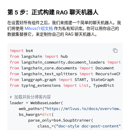
第 5 步：正式构建 RAG 聊天机器人
在设置好所有组件之后，我们来搭建一个简单的聊天机器人。我
们将使用
Milvus介绍文档
作为私有知识库。你可以用你自己的
数据集替换它，来定制你自己的 RAG 聊天机器人。
import
from
 langchain 
import
from
 langchain_community.document_loaders 
import
from
 langchain_core.documents 
import
from
 langchain_text_splitters 
import
from
 langgraph.graph 
import
from
 typing_extensions 
import
List
, TypedDict

# 加载并拆分博客内容
loader = WebBaseLoader(

    web_paths=(
"https://milvus.io/docs/overview.md"
,
    bs_kwargs=
dict
(

        parse_only=bs4.SoupStrainer(

            class_=(
"doc-style doc-post-content"
)
