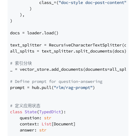
            class_=(
"doc-style doc-post-content"
)

        )

    ),

)

docs = loader.load()

text_splitter = RecursiveCharacterTextSplitter(chun
all_splits = text_splitter.split_documents(docs)

# 索引分块
_ = vector_store.add_documents(documents=all_splits)
# Define prompt for question-answering
prompt = hub.pull(
"rlm/rag-prompt"
)

# 定义应用状态
class
State
(
TypedDict
):

    question: 
str
    context: 
List
[Document]

    answer: 
str