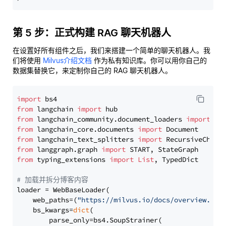
第 5 步：正式构建 RAG 聊天机器人
在设置好所有组件之后，我们来搭建一个简单的聊天机器人。我
们将使用
Milvus介绍文档
作为私有知识库。你可以用你自己的
数据集替换它，来定制你自己的 RAG 聊天机器人。
import
from
 langchain 
import
from
 langchain_community.document_loaders 
import
from
 langchain_core.documents 
import
from
 langchain_text_splitters 
import
from
 langgraph.graph 
import
from
 typing_extensions 
import
List
, TypedDict

# 加载并拆分博客内容
loader = WebBaseLoader(

    web_paths=(
"https://milvus.io/docs/overview.md"
,
    bs_kwargs=
dict
(

        parse_only=bs4.SoupStrainer(
