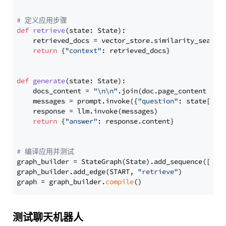
# 定义应用步骤
def
retrieve
(
state: State
):

    retrieved_docs = vector_store.similarity_search
return
 {
"context"
: retrieved_docs}

def
generate
(
state: State
):

    docs_content = 
"\n\n"
.join(doc.page_content 
for
    messages = prompt.invoke({
"question"
: state[
"qu
    response = llm.invoke(messages)

return
 {
"answer"
: response.content}

# 编译应用并测试
graph_builder = StateGraph(State).add_sequence([retr
graph_builder.add_edge(START, 
"retrieve"
)

graph = graph_builder.
compile
测试聊天机器人