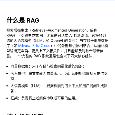
什么是 RAG
检索增强生成（Retrieval-Augmented Generation，简称
RAG）正引领生成式 AI，尤其是对话式 AI 的新潮流。它将预训
练的大语言模型（
LLM
，如 OpenAI 的 GPT）与存储于向量数据
库（如
Milvus
、
Zilliz Cloud
）中的外部知识源相结合，从而让模
型输出更准确、更具上下文相关性，并且能够及时融合最新信
息。 一个完整的 RAG 系统通常包含以下四大核心组件：
向量数据库：用于存储与检索向量化后的知识；
嵌入模型：将文本转为向量表示，为后续的相似度搜索提供支
持；
大语言模型（LLM）：根据检索到的上下文和用户提问生成回
答；
框架：负责将上述组件串联成可用的应用。