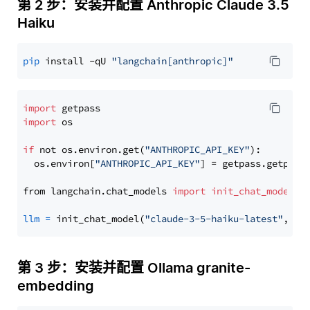
第 2 步：安装并配置 Anthropic Claude 3.5
Haiku
pip
 install -qU 
"langchain[anthropic]"
import
import
 os

if
 not os.environ.get(
"ANTHROPIC_API_KEY"
):

  os.environ[
"ANTHROPIC_API_KEY"
] = getpass.getpass
from langchain.chat_models 
import
init_chat_model
llm
=
 init_chat_model(
"claude-3-5-haiku-latest"
, mo
第 3 步：安装并配置 Ollama granite-
embedding