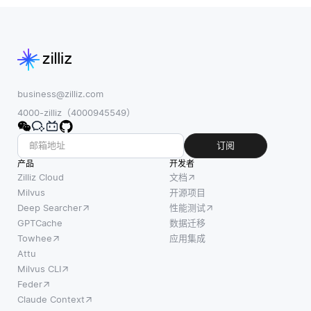
business@zilliz.com
4000-zilliz（4000945549）
订阅
产品
开发者
Zilliz Cloud
文档
Milvus
开源项目
Deep Searcher
性能测试
GPTCache
数据迁移
Towhee
应用集成
Attu
Milvus CLI
Feder
Claude Context