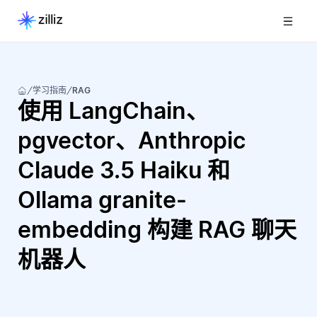
学习指南
RAG
使用 LangChain、
pgvector、Anthropic
Claude 3.5 Haiku 和
Ollama granite-
embedding 构建 RAG 聊天
机器人