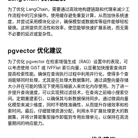
为了优化 LangChain，需要通过高效地构建链路和代理来减少工
作流程中的冗余操作。使用缓存避免重复计算，从而加快系统速
度，并尝试采用模块化设计，确保模型或数据库等组件能够轻松
替换。这将提供灵活性和效率，使您能够快速扩展系统，而无需
不必要的延迟或复杂性。
pgvector 优化建议
为了优化 pgvector 在检索增强生成（RAG）设置中的表现，可
以考虑使用 GiST 或 IVFFlat 索引向量，以显著加快搜索查询并
提高检索性能。确保在查询执行过程中利用并行化，使得多个查
询能够同时处理，尤其是在处理大数据集时。通过调整向量存储
大小并在可能的情况下使用压缩嵌入来优化内存使用。为了进一
步提升查询速度，可以实现预过滤技术，在查询之前缩小搜索空
间。定期重建索引，以确保其与新数据保持同步。通过微调向量
化模型来减少维度，同时不牺牲准确性，从而提升存储效率和检
索时间。最后，仔细管理资源分配，利用水平扩展处理更大的数
据集，并将计算密集型操作卸载到专用处理单元，以保持在高流
量期间的响应能力。