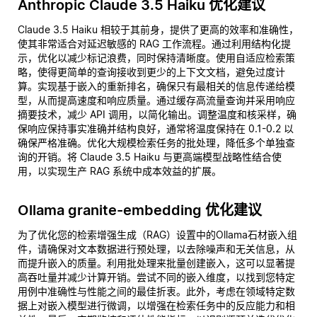
Anthropic Claude 3.5 Haiku 优化建议
Claude 3.5 Haiku 相较于其前身，提供了更高的效率和准确性，
使其非常适合对延迟敏感的 RAG 工作流程。通过利用结构化提
示，优化以减少标记浪费，同时保持清晰度。使用自适应检索策
略，使得更简单的查询接收到更少的上下文文档，避免过度计
算。实现基于嵌入的重新排名，确保只有最相关的信息传递给模
型，从而提高速度和响应质量。通过缓存高流量查询并采用响应
摘要技术，减少 API 调用，以简化输出。调整温度和核采样，确
保响应保持事实准确并结构良好，通常将温度保持在 0.1-0.2 以
确保严格准确。优化大规模检索任务的批处理，降低多个单独查
询的开销。将 Claude 3.5 Haiku 与更高端模型战略性结合使
用，以实现生产 RAG 系统中成本效益的扩展。
Ollama granite-embedding 优化建议
为了优化您的检索增强生成（RAG）设置中的Ollama石材嵌入组
件，请确保对文本数据进行预处理，以去除噪声和无关信息，从
而提升嵌入的质量。利用批处理来批量创建嵌入，这可以显著提
高吞吐量并减少计算开销。尝试不同的嵌入维度，以找到您特定
用例中准确性与性能之间的最佳折衷。此外，考虑在领域特定数
据上对嵌入模型进行微调，以增强在检索任务中的反应能力和相