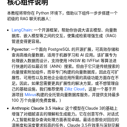
核心组件说明
本教程将带你在 Python 环境下，借助以下组件一步步搭建一个
初级的 RAG 聊天机器人：
LangChain
: 一个开源框架，帮助你协调大语言模型、向量数
据库、嵌入模型等之间的交互，使集成检索增强生成（RAG）
管道变得更容易。
Pgvector
: 一个面向 PostgreSQL 的开源扩展，可高效存储和
查询高维向量数据，适用于机器学习和 AI 应用。该扩展专为
处理嵌入数据而设计，支持使用 HNSW 和 IVFFlat 等算法进
行快速的近似最近邻（ANN）搜索。但由于它只是传统搜索的
向量搜索附加组件，而非专门构建的向量数据库，因此在可扩
展性、可用性以及其他企业级应用所需的高级功能方面存在不
足。因此，如果您需要更具扩展性的解决方案，或不想管理自
己的基础设施，我们推荐使用
Zilliz Cloud
，这是一个基于开
源项目
Milvus
构建的全托管向量数据库服务，并提供支持最多
100 万个向量的免费套餐。)
Anthropic Claude 3.5 Haiku
: 这个模型在Claude 3的基础上
增强了对细腻语言的理解和生成能力。它在创意写作、对话式
人工智能和复杂查询处理方面表现卓越。最适合那些对回应的
清晰度和深度要求较高的任务，Claude 3.5在效率与深刻见解