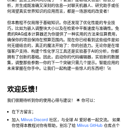
析，并生成既准确又深刻的信息—对聊天机器人、研究助手或任
何渴望真实世界知识的应用而言，都是一场游戏的改变者！
但本教程不仅局限于基础知识。你还发现了优化性能的专业技
巧，比如为嵌入调整块大小以及在检索中平衡速度与准确性。免
费的
RAG成本计算器
还为你提供了一种实用的方法来估算费用，
确保你的项目保持在预算范围内。现在你已经看到这些组件是如
何无缝结合的，真正的魔法开始了：
你的创造力
。无论你是在增
强客户支持、构建个性化学习工具还是实验基于AI的分析，你都
拥有了创新的基础。因此，启动你的代码编辑器，实验新的数据
集，调整那些参数—你的下一个突破只需几个提示。智能应用的
未来掌握在你手中。让我们一起构建一些惊人的东西吧！🚀
欢迎反馈！
我们很期待听到你的使用心得与建议！ 🌟 你可以：
在下方留言；
加入
Milvus Discord
社区，与全球 AI 爱好者一起交流。 如果
你觉得本教程对你有帮助，别忘了给
Milvus GitHub
仓库点个