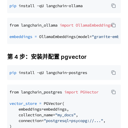
pip
from langchain_ollama 
import
OllamaEmbeddings
embeddings
=
 OllamaEmbeddings(model=
"granite-embedd
第 4 步：安装并配置 pgvector
pip
from langchain_postgres 
import
PGVector
vector_store
=
 PGVector(

    embeddings=embeddings,

    collection_name=
"my_docs"
,

    connection=
"postgresql+psycopg://..."
,
