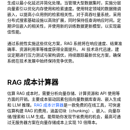
生成以最小化延迟并简化处理。当管理大型数据集时，实施分层
向量索引以优化内存使用和检索速度。使用特定领域的数据微调
嵌入，以提高小众用例的检索相关性。对于高吞吐量系统，采用
分布式搜索基础设施以高效扩展，同时保持低查询响应时间。定
期评估嵌入的相关性，并使用新的训练数据更新模型，以实现最
佳性能。
通过系统性实施这些优化方案，RAG 系统将在响应速度、结果准
确率、资源利用率等维度获得全面提升。 AI 技术迭代迅速，建
议定期进行压力测试与架构调优，持续跟踪最新优化方案，确保
系统在技术发展中始终保持竞争优势。
RAG 成本计算器
估算 RAG 成本时，需要分析向量存储、计算资源和 API 使用等
方面的开销。主要成本驱动因素包括向量数据库查询、嵌入生成
和 LLM 推理。
RAG 成本计算器
是一款免费的在线工具，可快速
估算构建 RAG 的费用，涵盖切块（chunking）、嵌入、向量存
储/搜索和 LLM 生成。能帮助你发现节省费用的机会，最高可通
过无服务器方案在向量存储成本上实现 10 倍降本。