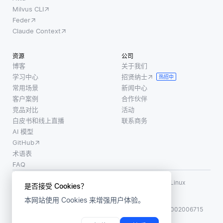
Milvus CLI
Feder
Claude Context
资源
公司
博客
关于我们
学习中心
招贤纳士
热招中
常用场景
新闻中心
客户案例
合作伙伴
竞品对比
活动
白皮书和线上直播
联系商务
AI 模型
GitHub
术语表
FAQ
使用条款
·
个人信息保护政策
·
数据安全政策
LF AI、LF AI & Data、Milvus，以及相关的开源项目名称为 Linux
是否接受 Cookies？
Foundation 所有商标
本网站使用 Cookies 来增强用户体验。
版权所有 ©2026 上海赜睿信息科技有限公司保留所有权利
ICP 备案:
沪ICP备2023014543号-1
沪公网安备31011002006715