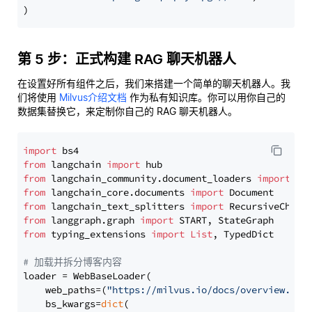
第 5 步：正式构建 RAG 聊天机器人
在设置好所有组件之后，我们来搭建一个简单的聊天机器人。我
们将使用
Milvus介绍文档
作为私有知识库。你可以用你自己的
数据集替换它，来定制你自己的 RAG 聊天机器人。
import
from
 langchain 
import
from
 langchain_community.document_loaders 
import
from
 langchain_core.documents 
import
from
 langchain_text_splitters 
import
from
 langgraph.graph 
import
from
 typing_extensions 
import
List
, TypedDict

# 加载并拆分博客内容
loader = WebBaseLoader(

    web_paths=(
"https://milvus.io/docs/overview.md"
,
    bs_kwargs=
dict
(
