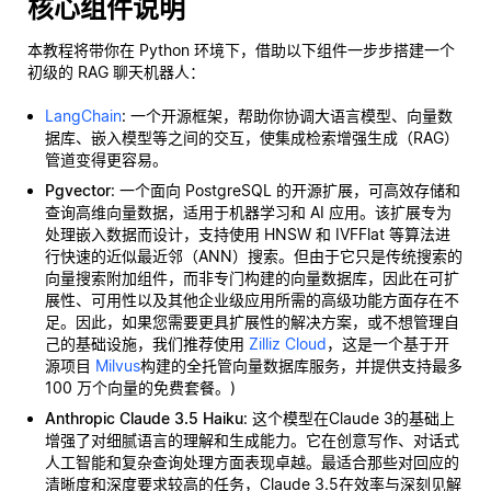
核心组件说明
本教程将带你在 Python 环境下，借助以下组件一步步搭建一个
初级的 RAG 聊天机器人：
LangChain
: 一个开源框架，帮助你协调大语言模型、向量数
据库、嵌入模型等之间的交互，使集成检索增强生成（RAG）
管道变得更容易。
Pgvector
: 一个面向 PostgreSQL 的开源扩展，可高效存储和
查询高维向量数据，适用于机器学习和 AI 应用。该扩展专为
处理嵌入数据而设计，支持使用 HNSW 和 IVFFlat 等算法进
行快速的近似最近邻（ANN）搜索。但由于它只是传统搜索的
向量搜索附加组件，而非专门构建的向量数据库，因此在可扩
展性、可用性以及其他企业级应用所需的高级功能方面存在不
足。因此，如果您需要更具扩展性的解决方案，或不想管理自
己的基础设施，我们推荐使用
Zilliz Cloud
，这是一个基于开
源项目
Milvus
构建的全托管向量数据库服务，并提供支持最多
100 万个向量的免费套餐。)
Anthropic Claude 3.5 Haiku
: 这个模型在Claude 3的基础上
增强了对细腻语言的理解和生成能力。它在创意写作、对话式
人工智能和复杂查询处理方面表现卓越。最适合那些对回应的
清晰度和深度要求较高的任务，Claude 3.5在效率与深刻见解