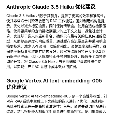
Anthropic Claude 3.5 Haiku 优化建议
Claude 3.5 Haiku 相较于其前身，提供了更高的效率和准确性，
使其非常适合对延迟敏感的 RAG 工作流程。通过利用结构化提
示，优化以减少标记浪费，同时保持清晰度。使用自适应检索策
略，使得更简单的查询接收到更少的上下文文档，避免过度计
算。实现基于嵌入的重新排名，确保只有最相关的信息传递给模
型，从而提高速度和响应质量。通过缓存高流量查询并采用响应
摘要技术，减少 API 调用，以简化输出。调整温度和核采样，确
保响应保持事实准确并结构良好，通常将温度保持在 0.1-0.2 以
确保严格准确。优化大规模检索任务的批处理，降低多个单独查
询的开销。将 Claude 3.5 Haiku 与更高端模型战略性结合使
用，以实现生产 RAG 系统中成本效益的扩展。
Google Vertex AI text-embedding-005
优化建议
Google Vertex AI text-embedding-005 是一个高性能模型，针
对在 RAG 系统中生成上下文感知的嵌入进行了优化。通过利用
两阶段搜索流程来提高检索准确性：首先，通过关键词匹配进行
过滤，然后根据嵌入相似度对结果进行重新排序。使用批量嵌入