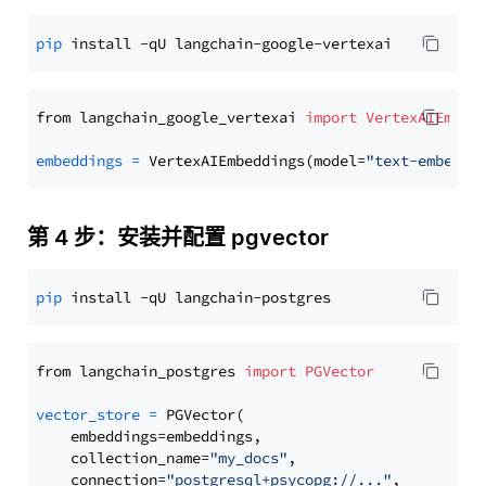
pip
from langchain_google_vertexai 
import
VertexAIEmbed
embeddings
=
 VertexAIEmbeddings(model=
"text-embeddi
第 4 步：安装并配置 pgvector
pip
from langchain_postgres 
import
PGVector
vector_store
=
 PGVector(

    embeddings=embeddings,

    collection_name=
"my_docs"
,

    connection=
"postgresql+psycopg://..."
,
