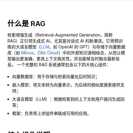
什么是 RAG
检索增强生成（Retrieval-Augmented Generation，简称
RAG）正引领生成式 AI，尤其是对话式 AI 的新潮流。它将预训
练的大语言模型（
LLM
，如 OpenAI 的 GPT）与存储于向量数据
库（如
Milvus
、
Zilliz Cloud
）中的外部知识源相结合，从而让模
型输出更准确、更具上下文相关性，并且能够及时融合最新信
息。 一个完整的 RAG 系统通常包含以下四大核心组件：
向量数据库：用于存储与检索向量化后的知识；
嵌入模型：将文本转为向量表示，为后续的相似度搜索提供支
持；
大语言模型（LLM）：根据检索到的上下文和用户提问生成回
答；
框架：负责将上述组件串联成可用的应用。