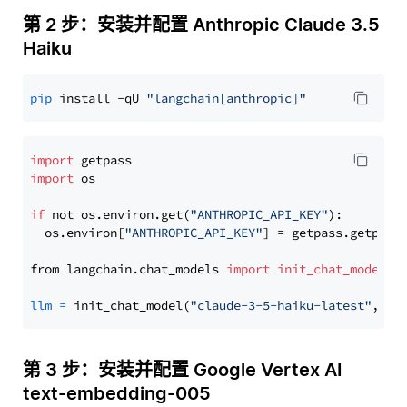
第 2 步：安装并配置 Anthropic Claude 3.5
Haiku
pip
 install -qU 
"langchain[anthropic]"
import
import
 os

if
 not os.environ.get(
"ANTHROPIC_API_KEY"
):

  os.environ[
"ANTHROPIC_API_KEY"
] = getpass.getpass
from langchain.chat_models 
import
init_chat_model
llm
=
 init_chat_model(
"claude-3-5-haiku-latest"
, mo
第 3 步：安装并配置 Google Vertex AI
text-embedding-005