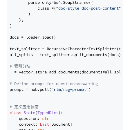
        parse_only=bs4.SoupStrainer(

            class_=(
"doc-style doc-post-content"
)

        )

    ),

)

docs = loader.load()

text_splitter = RecursiveCharacterTextSplitter(chun
all_splits = text_splitter.split_documents(docs)

# 索引分块
_ = vector_store.add_documents(documents=all_splits)
# Define prompt for question-answering
prompt = hub.pull(
"rlm/rag-prompt"
)

# 定义应用状态
class
State
(
TypedDict
):

    question: 
str
    context: 
List
[Document]
