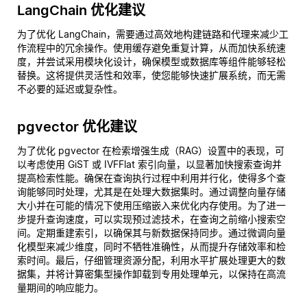
LangChain 优化建议
为了优化 LangChain，需要通过高效地构建链路和代理来减少工
作流程中的冗余操作。使用缓存避免重复计算，从而加快系统速
度，并尝试采用模块化设计，确保模型或数据库等组件能够轻松
替换。这将提供灵活性和效率，使您能够快速扩展系统，而无需
不必要的延迟或复杂性。
pgvector 优化建议
为了优化 pgvector 在检索增强生成（RAG）设置中的表现，可
以考虑使用 GiST 或 IVFFlat 索引向量，以显著加快搜索查询并
提高检索性能。确保在查询执行过程中利用并行化，使得多个查
询能够同时处理，尤其是在处理大数据集时。通过调整向量存储
大小并在可能的情况下使用压缩嵌入来优化内存使用。为了进一
步提升查询速度，可以实现预过滤技术，在查询之前缩小搜索空
间。定期重建索引，以确保其与新数据保持同步。通过微调向量
化模型来减少维度，同时不牺牲准确性，从而提升存储效率和检
索时间。最后，仔细管理资源分配，利用水平扩展处理更大的数
据集，并将计算密集型操作卸载到专用处理单元，以保持在高流
量期间的响应能力。