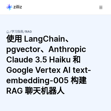
学习指南
RAG
使用 LangChain、
pgvector、Anthropic
Claude 3.5 Haiku 和
Google Vertex AI text-
embedding-005 构建
RAG 聊天机器人