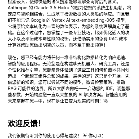
检索嵌入，使得快速的语义搜索能够理解查询背后的
含义
。
Anthropic 的 Claude 3.5 Haiku 的魔力使您的系统生机勃勃，将
速度与智能相结合，生成基于检索数据的人类般的响应。而且我
们不能忘记 Google 的 Vertex AI text-embedding-005 模型，
它将原始文本转化为丰富的数值表示，为您的系统理解奠定了基
础。在这个过程中，您掌握了一些专业技巧，比如优化嵌入的块
大小以及平衡成本与性能的权衡，还借助实用的免费 RAG 成本
计算器帮助您做出明智的决策，而不至于超出预算！
现在，您已经有能力将任何一堆非结构化数据转化为响应迅速、
智能的应用程序。无论您是在构建聊天机器人、研究工具，还是
个性化推荐引擎，您都亲身体验到了这些工具如何和谐地共同创
造出一个超越其组件总和的成果。最棒的是？这只是个开始。凭
借您新的知识，您可以尝试不同的模型，微调检索策略，推动
RAG 可能性的边界。所以大胆去做吧——启动您的 IDE，调整那
些参数，开始构建您一直以来想象的 AI 解决方案。智能应用的
未来掌握在您手中，现在是让它变为现实的时刻！🚀
欢迎反馈！
我们很期待听到你的使用心得与建议！ 🌟 你可以：