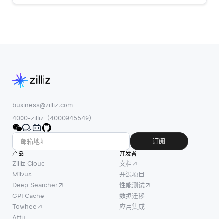
business@zilliz.com
4000-zilliz（4000945549）
订阅
产品
开发者
Zilliz Cloud
文档
Milvus
开源项目
Deep Searcher
性能测试
GPTCache
数据迁移
Towhee
应用集成
Attu