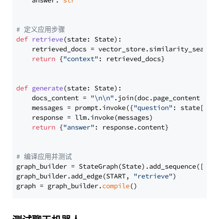
    answer: 
str
# 定义应用步骤
def
retrieve
(
state: State
):

    retrieved_docs = vector_store.similarity_search
return
 {
"context"
: retrieved_docs}

def
generate
(
state: State
):

    docs_content = 
"\n\n"
.join(doc.page_content 
for
    messages = prompt.invoke({
"question"
: state[
"qu
    response = llm.invoke(messages)

return
 {
"answer"
: response.content}

# 编译应用并测试
graph_builder = StateGraph(State).add_sequence([retr
graph_builder.add_edge(START, 
"retrieve"
)

graph = graph_builder.
compile