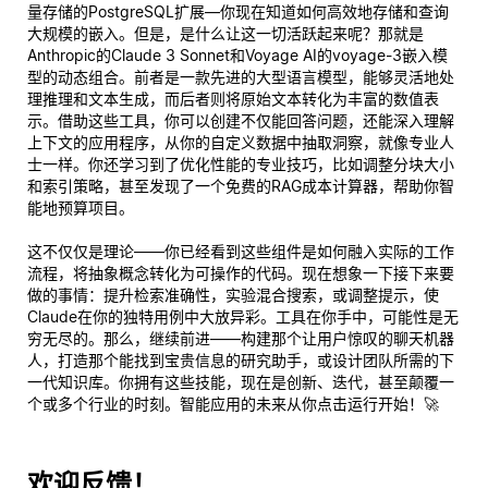
量存储的PostgreSQL扩展—你现在知道如何高效地存储和查询
大规模的嵌入。但是，是什么让这一切活跃起来呢？那就是
Anthropic的Claude 3 Sonnet和Voyage AI的voyage-3嵌入模
型的动态组合。前者是一款先进的大型语言模型，能够灵活地处
理推理和文本生成，而后者则将原始文本转化为丰富的数值表
示。借助这些工具，你可以创建不仅能回答问题，还能深入理解
上下文的应用程序，从你的自定义数据中抽取洞察，就像专业人
士一样。你还学习到了优化性能的专业技巧，比如调整分块大小
和索引策略，甚至发现了一个免费的RAG成本计算器，帮助你智
能地预算项目。
这不仅仅是理论——你已经看到这些组件是如何融入实际的工作
流程，将抽象概念转化为可操作的代码。现在想象一下接下来要
做的事情：提升检索准确性，实验混合搜索，或调整提示，使
Claude在你的独特用例中大放异彩。工具在你手中，可能性是无
穷无尽的。那么，继续前进——构建那个让用户惊叹的聊天机器
人，打造那个能找到宝贵信息的研究助手，或设计团队所需的下
一代知识库。你拥有这些技能，现在是创新、迭代，甚至颠覆一
个或多个行业的时刻。智能应用的未来从你点击运行开始！🚀
欢迎反馈！