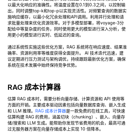
以最大化响应的准确性。将温度设置在0.1到0.3之间，以控制输
出，同时调整top-k和top-p以实现灵活性。对频繁查询的数据实
施响应缓存，以最小化冗余处理和API调用。利用并行处理和请
求批量处理来优化资源效率。对于多模型部署，将voyage-3分
配给中等复杂度的任务，同时使用更大的模型进行深入分析，使
用更小的模型进行实时、低延迟的查询。
通过系统性实施这些优化方案，RAG 系统将在响应速度、结果准
确率、资源利用率等维度获得全面提升。 AI 技术迭代迅速，建
议定期进行压力测试与架构调优，持续跟踪最新优化方案，确保
系统在技术发展中始终保持竞争优势。
RAG 成本计算器
估算 RAG 成本时，需要分析向量存储、计算资源和 API 使用等
方面的开销。主要成本驱动因素包括向量数据库查询、嵌入生成
和 LLM 推理。
RAG 成本计算器
是一款免费的在线工具，可快速
估算构建 RAG 的费用，涵盖切块（chunking）、嵌入、向量存
储/搜索和 LLM 生成。能帮助你发现节省费用的机会，最高可通
过无服务器方案在向量存储成本上实现 10 倍降本。