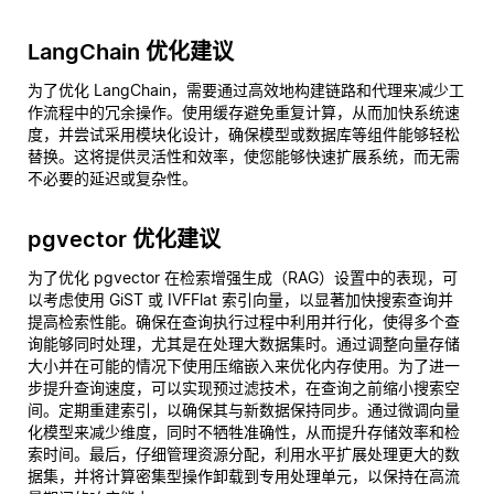
LangChain 优化建议
为了优化 LangChain，需要通过高效地构建链路和代理来减少工
作流程中的冗余操作。使用缓存避免重复计算，从而加快系统速
度，并尝试采用模块化设计，确保模型或数据库等组件能够轻松
替换。这将提供灵活性和效率，使您能够快速扩展系统，而无需
不必要的延迟或复杂性。
pgvector 优化建议
为了优化 pgvector 在检索增强生成（RAG）设置中的表现，可
以考虑使用 GiST 或 IVFFlat 索引向量，以显著加快搜索查询并
提高检索性能。确保在查询执行过程中利用并行化，使得多个查
询能够同时处理，尤其是在处理大数据集时。通过调整向量存储
大小并在可能的情况下使用压缩嵌入来优化内存使用。为了进一
步提升查询速度，可以实现预过滤技术，在查询之前缩小搜索空
间。定期重建索引，以确保其与新数据保持同步。通过微调向量
化模型来减少维度，同时不牺牲准确性，从而提升存储效率和检
索时间。最后，仔细管理资源分配，利用水平扩展处理更大的数
据集，并将计算密集型操作卸载到专用处理单元，以保持在高流