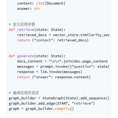
    context: 
List
[Document]

    answer: 
str
# 定义应用步骤
def
retrieve
(
state: State
):

    retrieved_docs = vector_store.similarity_search
return
 {
"context"
: retrieved_docs}

def
generate
(
state: State
):

    docs_content = 
"\n\n"
.join(doc.page_content 
for
    messages = prompt.invoke({
"question"
: state[
"qu
    response = llm.invoke(messages)

return
 {
"answer"
: response.content}

# 编译应用并测试
graph_builder = StateGraph(State).add_sequence([retr
graph_builder.add_edge(START, 
"retrieve"
)

graph = graph_builder.
compile