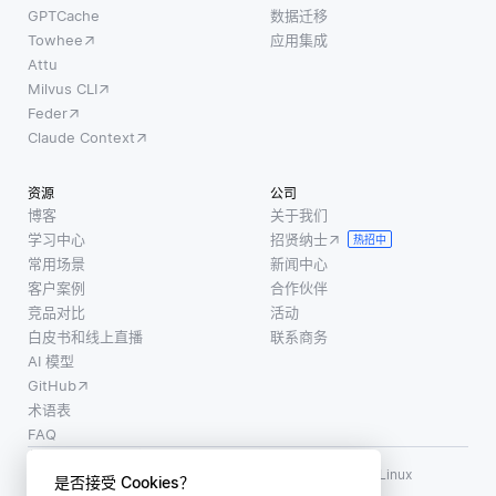
GPTCache
数据迁移
Towhee
应用集成
Attu
Milvus CLI
Feder
Claude Context
资源
公司
博客
关于我们
学习中心
招贤纳士
热招中
常用场景
新闻中心
客户案例
合作伙伴
竞品对比
活动
白皮书和线上直播
联系商务
AI 模型
GitHub
术语表
FAQ
使用条款
·
个人信息保护政策
·
数据安全政策
LF AI、LF AI & Data、Milvus，以及相关的开源项目名称为 Linux
是否接受 Cookies？
Foundation 所有商标