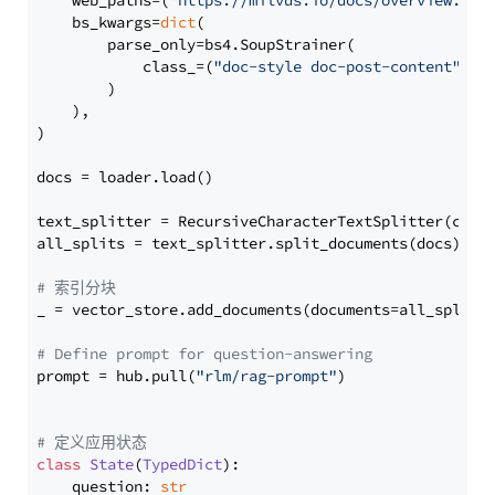
    web_paths=(
"https://milvus.io/docs/overview.md"
,
    bs_kwargs=
dict
(

        parse_only=bs4.SoupStrainer(

            class_=(
"doc-style doc-post-content"
)

        )

    ),

)

docs = loader.load()

text_splitter = RecursiveCharacterTextSplitter(chun
all_splits = text_splitter.split_documents(docs)

# 索引分块
_ = vector_store.add_documents(documents=all_splits)
# Define prompt for question-answering
prompt = hub.pull(
"rlm/rag-prompt"
)

# 定义应用状态
class
State
(
TypedDict
):

    question: 
str