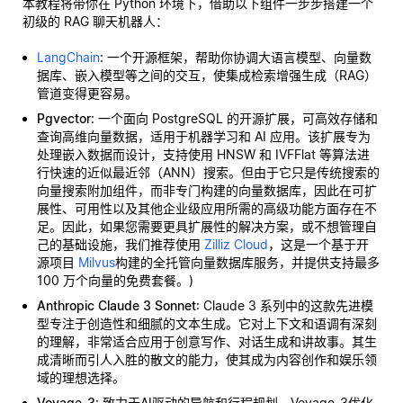
本教程将带你在 Python 环境下，借助以下组件一步步搭建一个
初级的 RAG 聊天机器人：
LangChain
: 一个开源框架，帮助你协调大语言模型、向量数
据库、嵌入模型等之间的交互，使集成检索增强生成（RAG）
管道变得更容易。
Pgvector
: 一个面向 PostgreSQL 的开源扩展，可高效存储和
查询高维向量数据，适用于机器学习和 AI 应用。该扩展专为
处理嵌入数据而设计，支持使用 HNSW 和 IVFFlat 等算法进
行快速的近似最近邻（ANN）搜索。但由于它只是传统搜索的
向量搜索附加组件，而非专门构建的向量数据库，因此在可扩
展性、可用性以及其他企业级应用所需的高级功能方面存在不
足。因此，如果您需要更具扩展性的解决方案，或不想管理自
己的基础设施，我们推荐使用
Zilliz Cloud
，这是一个基于开
源项目
Milvus
构建的全托管向量数据库服务，并提供支持最多
100 万个向量的免费套餐。)
Anthropic Claude 3 Sonnet
: Claude 3 系列中的这款先进模
型专注于创造性和细腻的文本生成。它对上下文和语调有深刻
的理解，非常适合应用于创意写作、对话生成和讲故事。其生
成清晰而引人入胜的散文的能力，使其成为内容创作和娱乐领
域的理想选择。
Voyage-3
: 致力于AI驱动的导航和行程规划，Voyage-3优化