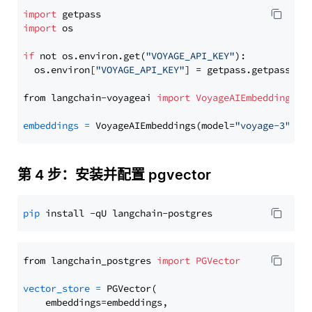
import
import
 os

if
 not os.environ.get(
"VOYAGE_API_KEY"
):

  os.environ[
"VOYAGE_API_KEY"
] = getpass.getpass(
"E
from langchain-voyageai 
import
VoyageAIEmbeddings
embeddings
=
 VoyageAIEmbeddings(model=
"voyage-3"
第 4 步：安装并配置 pgvector
pip
from langchain_postgres 
import
PGVector
vector_store
=
 PGVector(

    embeddings=embeddings,
