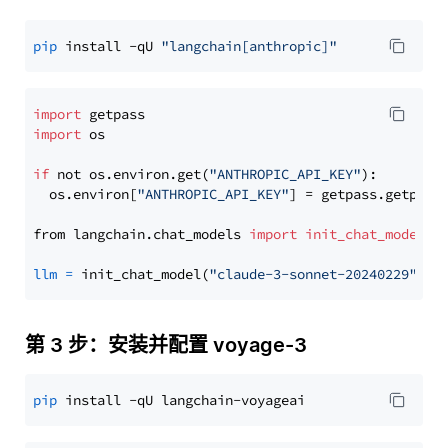
pip
 install -qU 
"langchain[anthropic]"
import
import
 os

if
 not os.environ.get(
"ANTHROPIC_API_KEY"
):

  os.environ[
"ANTHROPIC_API_KEY"
] = getpass.getpass
from langchain.chat_models 
import
init_chat_model
llm
=
 init_chat_model(
"claude-3-sonnet-20240229"
, m
第 3 步：安装并配置 voyage-3
pip