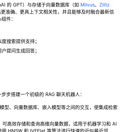
enAI 的 GPT）与存储于向量数据库（如
Milvus
、
Zilliz
出更准确、更具上下文相关性，并且能够及时融合最新信
心组件：
；
似度搜索提供支持；
用户提问生成回答；
一步步搭建一个初级的 RAG 聊天机器人：
言模型、向量数据库、嵌入模型等之间的交互，使集成检索
开源扩展，可高效存储和查询高维向量数据，适用于机器学习和 AI
NSW 和 IVFFlat 等算法进行快速的近似最近邻