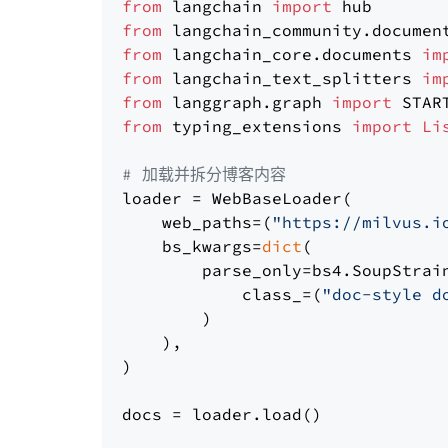
from
 langchain 
import
from
 langchain_community.documen
from
 langchain_core.documents 
im
from
 langchain_text_splitters 
im
from
 langgraph.graph 
import
from
 typing_extensions 
import
Li
# 加载并拆分博客内容
loader = WebBaseLoader(

    web_paths=(
"https://milvus.i
    bs_kwargs=
dict
(

        parse_only=bs4.SoupStrain
            class_=(
"doc-style d
        )

    ),

)

docs = loader.load()
