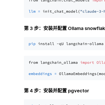
from langchain.chat_models 
impor
llm
=
 init_chat_model(
"claude-3-
第 3 步：安装并配置 Ollama snowflake
pip
from langchain_ollama 
import
Oll
embeddings
=
 OllamaEmbeddings(mo
第 4 步：安装并配置 pgvector