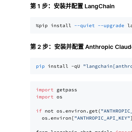
第 1 步：安装并配置 LangChain
%pip install 
--quiet
--upgrade
 l
第 2 步：安装并配置 Anthropic Claude
pip
 install -qU 
"langchain[anthr
import
import
 os

if
 not os.environ.get(
"ANTHROPIC
  os.environ[
"ANTHROPIC_API_KEY"