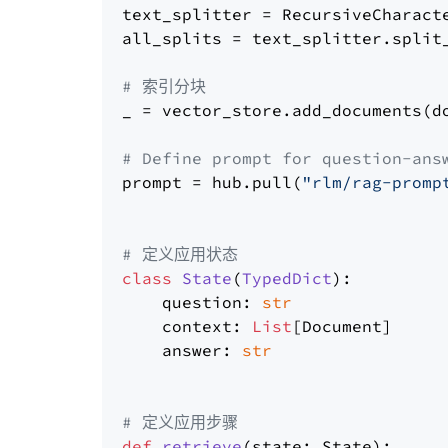
text_splitter = RecursiveCharact
all_splits = text_splitter.split_
# 索引分块
_ = vector_store.add_documents(do
# Define prompt for question-ans
prompt = hub.pull(
"rlm/rag-promp
# 定义应用状态
class
State
(
TypedDict
):

    question: 
str
    context: 
List
[Document]

    answer: 
str
# 定义应用步骤
def
retrieve
(
state: State
):
