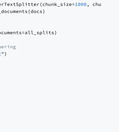
erTextSplitter(chunk_size=
1000
, chunk_overlap
documents(docs)

cuments=all_splits)

wering
t"
)
