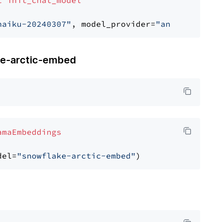
t
init_chat_model
haiku-20240307"
, model_provider=
"anthropic"
-arctic-embed
amaEmbeddings
del=
"snowflake-arctic-embed"