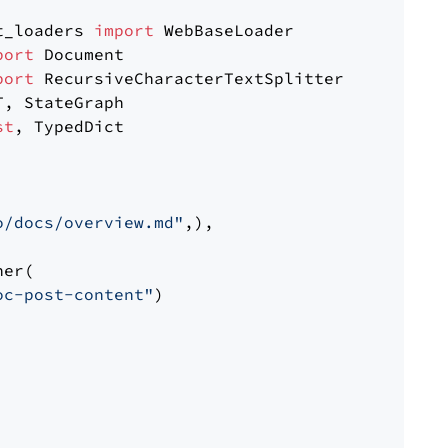
t_loaders 
import
port
port
st
, TypedDict

o/docs/overview.md"
,),

er(

oc-post-content"
)
