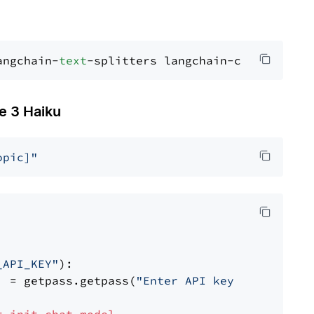
angchain-
text
 3 Haiku
opic]"
_API_KEY"
):

] = getpass.getpass(
"Enter API key for Anthro