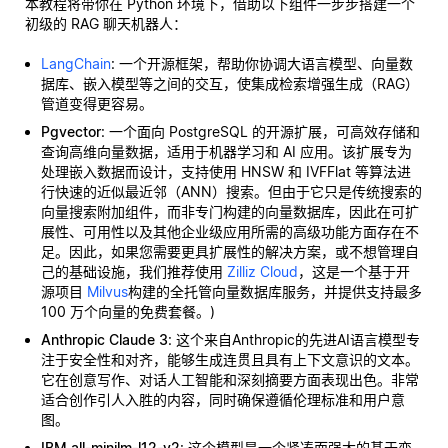
本教程将带你在 Python 环境下，借助以下组件一步步搭建一个
初级的 RAG 聊天机器人：
LangChain
: 一个开源框架，帮助你协调大语言模型、向量数
据库、嵌入模型等之间的交互，使集成检索增强生成（RAG）
管道变得更容易。
Pgvector
: 一个面向 PostgreSQL 的开源扩展，可高效存储和
查询高维向量数据，适用于机器学习和 AI 应用。该扩展专为
处理嵌入数据而设计，支持使用 HNSW 和 IVFFlat 等算法进
行快速的近似最近邻（ANN）搜索。但由于它只是传统搜索的
向量搜索附加组件，而非专门构建的向量数据库，因此在可扩
展性、可用性以及其他企业级应用所需的高级功能方面存在不
足。因此，如果您需要更具扩展性的解决方案，或不想管理自
己的基础设施，我们推荐使用
Zilliz Cloud
，这是一个基于开
源项目
Milvus
构建的全托管向量数据库服务，并提供支持最多
100 万个向量的免费套餐。)
Anthropic Claude 3
: 这个来自Anthropic的先进AI语言模型专
注于安全性和对齐，能够生成连贯且具有上下文意识的文本。
它在创意写作、对话人工智能和深刻摘要方面表现出色。非常
适合创作引人入胜的内容，同时确保遵循伦理标准和用户意
图。
IBM all-minilm-l12-v2
: 这个模型是一个紧凑而强大的基于变