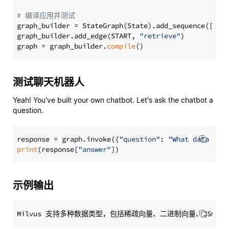
# 编译应用并测试
graph_builder = StateGraph(State).add_sequence([retr
graph_builder.add_edge(START, 
"retrieve"
)

graph = graph_builder.
compile
测试聊天机器人
Yeah! You've built your own chatbot. Let's ask the chatbot a
question.
response = graph.invoke({
"question"
: 
"What data typ
print
(response[
"answer"
示例输出