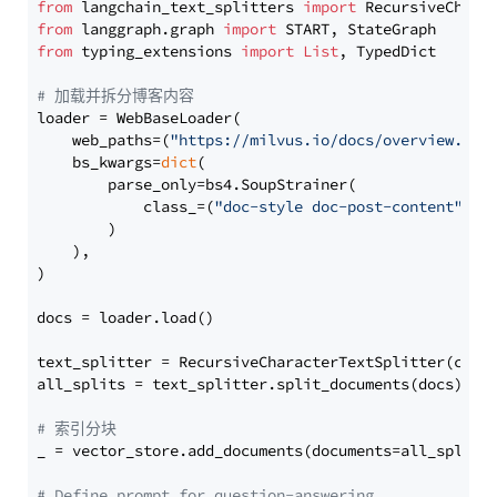
from
 langchain_text_splitters 
import
from
 langgraph.graph 
import
from
 typing_extensions 
import
List
, TypedDict

# 加载并拆分博客内容
loader = WebBaseLoader(

    web_paths=(
"https://milvus.io/docs/overview.md"
,
    bs_kwargs=
dict
(

        parse_only=bs4.SoupStrainer(

            class_=(
"doc-style doc-post-content"
)

        )

    ),

)

docs = loader.load()

text_splitter = RecursiveCharacterTextSplitter(chun
all_splits = text_splitter.split_documents(docs)

# 索引分块
_ = vector_store.add_documents(documents=all_splits)
# Define prompt for question-answering