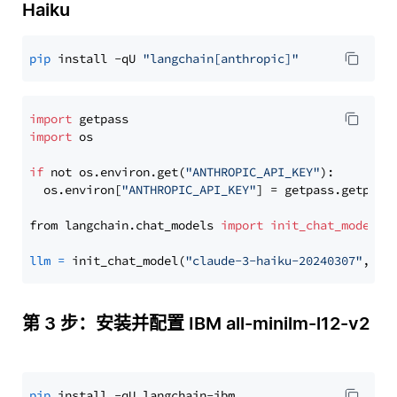
Haiku
pip
 install -qU 
"langchain[anthropic]"
import
import
 os

if
 not os.environ.get(
"ANTHROPIC_API_KEY"
):

  os.environ[
"ANTHROPIC_API_KEY"
] = getpass.getpass
from langchain.chat_models 
import
init_chat_model
llm
=
 init_chat_model(
"claude-3-haiku-20240307"
, mo
第 3 步：安装并配置 IBM all-minilm-l12-v2
pip