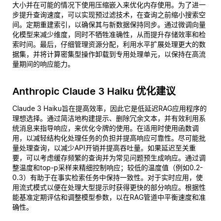
大小并在可能的情况下使用压缩嵌入来优化内存使用。为了进一
步提升查询速度，可以实现预过滤技术，在查询之前缩小搜索空
间。定期重建索引，以确保其与新数据保持同步。通过微调向量
化模型来减少维度，同时不牺牲准确性，从而提升存储效率和检
索时间。最后，仔细管理资源分配，利用水平扩展处理更大的数
据集，并将计算密集型操作卸载到专用处理单元，以保持在高流
量期间的响应能力。
Anthropic Claude 3 Haiku 优化建议
Claude 3 Haiku旨在提高效率，因此它是低延迟RAG应用程序的
理想选择。通过简洁地构建提示、删除冗余文本，并有效利用系
统消息来指导响应，来优化令牌的使用。在适用时使用函数调
用，以减轻结构化处理任务的负担并提高响应可靠性。尽可能批
量处理查询，以减少API开销并提高吞吐量。如果延迟至关重
要，可以考虑缓存频繁的查询并为常见问题预生成响应。通过调
整温度和top-p采样来精细控制响应；较低的温度值（例如0.2-
0.3）有助于在事实检索任务中保持一致性。对于实时应用，使
用流式模式以便在处理大型提示时获得更快的部分响应。根据性
能基准定期评估和调整模型参数，以在RAG管道中平衡速度和准
确性。