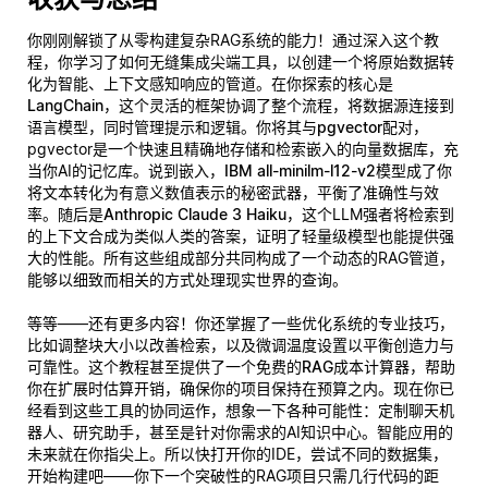
你刚刚解锁了从零构建复杂RAG系统的能力！通过深入这个教
程，你学习了如何无缝集成尖端工具，以创建一个将原始数据转
化为智能、上下文感知响应的管道。在你探索的核心是
LangChain
，这个灵活的框架协调了整个流程，将数据源连接到
语言模型，同时管理提示和逻辑。你将其与
pgvector
配对，
pgvector是一个快速且精确地存储和检索嵌入的向量数据库，充
当你AI的记忆库。说到嵌入，
IBM all-minilm-l12-v2
模型成了你
将文本转化为有意义数值表示的秘密武器，平衡了准确性与效
率。随后是
Anthropic Claude 3 Haiku
，这个LLM强者将检索到
的上下文合成为类似人类的答案，证明了轻量级模型也能提供强
大的性能。所有这些组成部分共同构成了一个动态的RAG管道，
能够以细致而相关的方式处理现实世界的查询。
等等——还有更多内容！你还掌握了一些优化系统的专业技巧，
比如调整块大小以改善检索，以及微调温度设置以平衡创造力与
可靠性。这个教程甚至提供了一个
免费的RAG成本计算器
，帮助
你在扩展时估算开销，确保你的项目保持在预算之内。现在你已
经看到这些工具的协同运作，想象一下各种可能性：定制聊天机
器人、研究助手，甚至是针对你需求的AI知识中心。智能应用的
未来就在你指尖上。所以快打开你的IDE，尝试不同的数据集，
开始构建吧——你下一个突破性的RAG项目只需几行代码的距