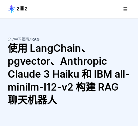
学习指南
RAG
使用 LangChain、
pgvector、Anthropic
Claude 3 Haiku 和 IBM all-
minilm-l12-v2 构建 RAG
聊天机器人