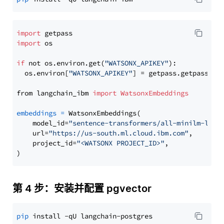
import
import
 os

if
 not os.environ.get(
"WATSONX_APIKEY"
):

  os.environ[
"WATSONX_APIKEY"
] = getpass.getpass(
"E
from langchain_ibm 
import
WatsonxEmbeddings
embeddings
=
 WatsonxEmbeddings(

    model_id=
"sentence-transformers/all-minilm-l12-
    url=
"https://us-south.ml.cloud.ibm.com"
,

    project_id=
"<WATSONX PROJECT_ID>"
,

第 4 步：安装并配置 pgvector
pip