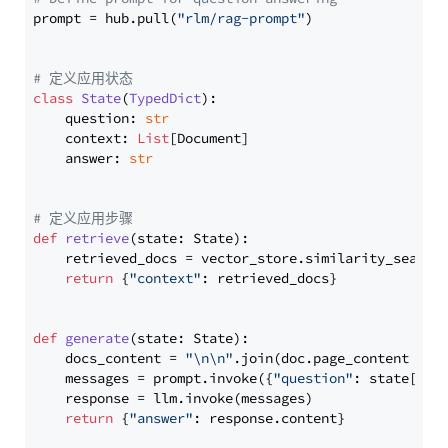
prompt = hub.pull(
"rlm/rag-prompt"
)

# 定义应用状态
class
State
(
TypedDict
):

    question: 
str
    context: 
List
[Document]

    answer: 
str
# 定义应用步骤
def
retrieve
(
state: State
):

    retrieved_docs = vector_store.similarity_search
return
 {
"context"
: retrieved_docs}

def
generate
(
state: State
):

    docs_content = 
"\n\n"
.join(doc.page_content 
for
    messages = prompt.invoke({
"question"
: state[
"qu
    response = llm.invoke(messages)

return
 {
"answer"
: response.content}
