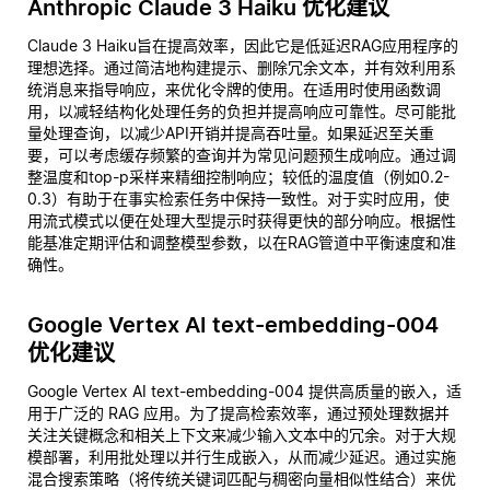
Anthropic Claude 3 Haiku 优化建议
Claude 3 Haiku旨在提高效率，因此它是低延迟RAG应用程序的
理想选择。通过简洁地构建提示、删除冗余文本，并有效利用系
统消息来指导响应，来优化令牌的使用。在适用时使用函数调
用，以减轻结构化处理任务的负担并提高响应可靠性。尽可能批
量处理查询，以减少API开销并提高吞吐量。如果延迟至关重
要，可以考虑缓存频繁的查询并为常见问题预生成响应。通过调
整温度和top-p采样来精细控制响应；较低的温度值（例如0.2-
0.3）有助于在事实检索任务中保持一致性。对于实时应用，使
用流式模式以便在处理大型提示时获得更快的部分响应。根据性
能基准定期评估和调整模型参数，以在RAG管道中平衡速度和准
确性。
Google Vertex AI text-embedding-004
优化建议
Google Vertex AI text-embedding-004 提供高质量的嵌入，适
用于广泛的 RAG 应用。为了提高检索效率，通过预处理数据并
关注关键概念和相关上下文来减少输入文本中的冗余。对于大规
模部署，利用批处理以并行生成嵌入，从而减少延迟。通过实施
混合搜索策略（将传统关键词匹配与稠密向量相似性结合）来优