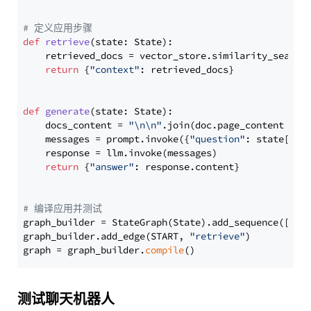
# 定义应用步骤
def
retrieve
(
state: State
):

    retrieved_docs = vector_store.similarity_search
return
 {
"context"
: retrieved_docs}

def
generate
(
state: State
):

    docs_content = 
"\n\n"
.join(doc.page_content 
for
    messages = prompt.invoke({
"question"
: state[
"qu
    response = llm.invoke(messages)

return
 {
"answer"
: response.content}

# 编译应用并测试
graph_builder = StateGraph(State).add_sequence([retr
graph_builder.add_edge(START, 
"retrieve"
)

graph = graph_builder.
compile
测试聊天机器人