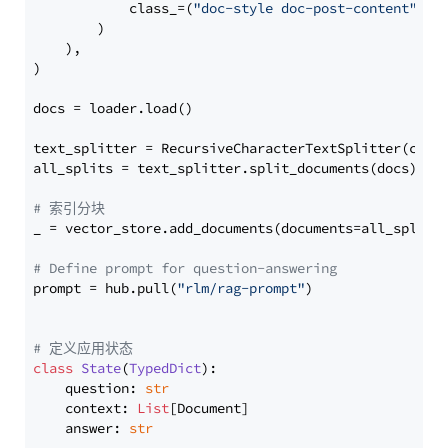
            class_=(
"doc-style doc-post-content"
)

        )

    ),

)

docs = loader.load()

text_splitter = RecursiveCharacterTextSplitter(chun
all_splits = text_splitter.split_documents(docs)

# 索引分块
_ = vector_store.add_documents(documents=all_splits)
# Define prompt for question-answering
prompt = hub.pull(
"rlm/rag-prompt"
)

# 定义应用状态
class
State
(
TypedDict
):

    question: 
str
    context: 
List
[Document]

    answer: 
str