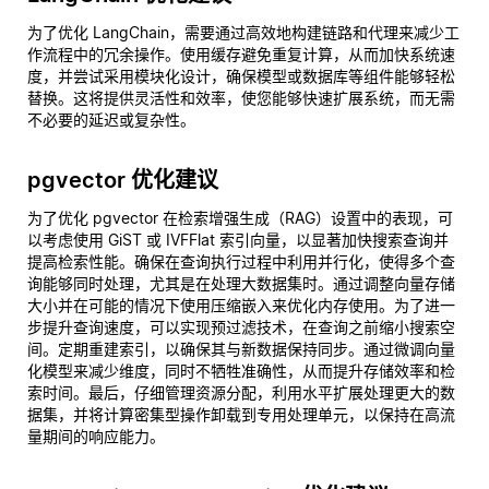
为了优化 LangChain，需要通过高效地构建链路和代理来减少工
作流程中的冗余操作。使用缓存避免重复计算，从而加快系统速
度，并尝试采用模块化设计，确保模型或数据库等组件能够轻松
替换。这将提供灵活性和效率，使您能够快速扩展系统，而无需
不必要的延迟或复杂性。
pgvector 优化建议
为了优化 pgvector 在检索增强生成（RAG）设置中的表现，可
以考虑使用 GiST 或 IVFFlat 索引向量，以显著加快搜索查询并
提高检索性能。确保在查询执行过程中利用并行化，使得多个查
询能够同时处理，尤其是在处理大数据集时。通过调整向量存储
大小并在可能的情况下使用压缩嵌入来优化内存使用。为了进一
步提升查询速度，可以实现预过滤技术，在查询之前缩小搜索空
间。定期重建索引，以确保其与新数据保持同步。通过微调向量
化模型来减少维度，同时不牺牲准确性，从而提升存储效率和检
索时间。最后，仔细管理资源分配，利用水平扩展处理更大的数
据集，并将计算密集型操作卸载到专用处理单元，以保持在高流
量期间的响应能力。