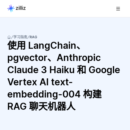
学习指南
RAG
使用 LangChain、
pgvector、Anthropic
Claude 3 Haiku 和 Google
Vertex AI text-
embedding-004 构建
RAG 聊天机器人