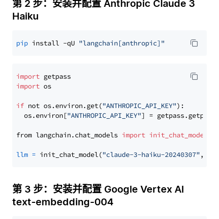
第 2 步：安装并配置 Anthropic Claude 3
Haiku
pip
 install -qU 
"langchain[anthropic]"
import
import
 os

if
 not os.environ.get(
"ANTHROPIC_API_KEY"
):

  os.environ[
"ANTHROPIC_API_KEY"
] = getpass.getpass
from langchain.chat_models 
import
init_chat_model
llm
=
 init_chat_model(
"claude-3-haiku-20240307"
, mo
第 3 步：安装并配置 Google Vertex AI
text-embedding-004