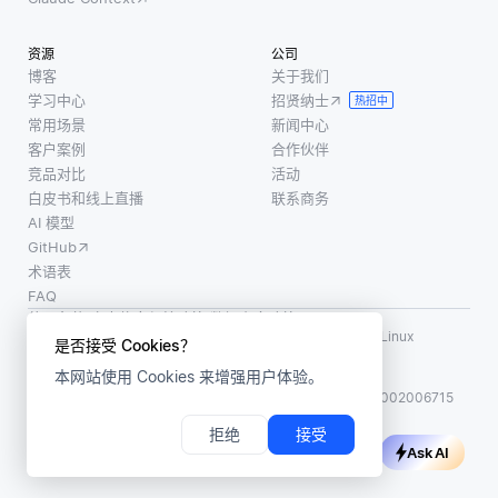
资源
公司
博客
关于我们
学习中心
招贤纳士
热招中
常用场景
新闻中心
客户案例
合作伙伴
竞品对比
活动
白皮书和线上直播
联系商务
AI 模型
GitHub
术语表
FAQ
使用条款
·
个人信息保护政策
·
数据安全政策
LF AI、LF AI & Data、Milvus，以及相关的开源项目名称为 Linux
是否接受 Cookies？
Foundation 所有商标
本网站使用 Cookies 来增强用户体验。
版权所有 ©2026 上海赜睿信息科技有限公司保留所有权利
ICP 备案:
沪ICP备2023014543号-1
沪公网安备31011002006715
拒绝
接受
Ask AI