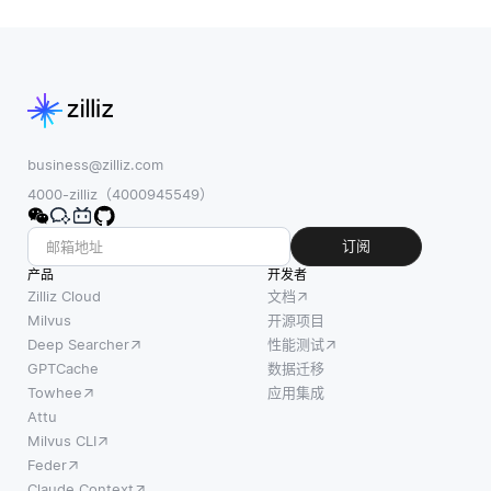
business@zilliz.com
4000-zilliz（4000945549）
订阅
产品
开发者
Zilliz Cloud
文档
Milvus
开源项目
Deep Searcher
性能测试
GPTCache
数据迁移
Towhee
应用集成
Attu
Milvus CLI
Feder
Claude Context