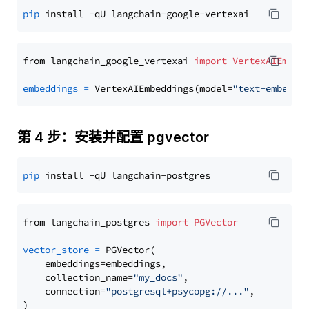
pip
from langchain_google_vertexai 
import
VertexAIEmbed
embeddings
=
 VertexAIEmbeddings(model=
"text-embeddi
第 4 步：安装并配置 pgvector
pip
from langchain_postgres 
import
PGVector
vector_store
=
 PGVector(

    embeddings=embeddings,

    collection_name=
"my_docs"
,

    connection=
"postgresql+psycopg://..."
,
