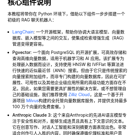
核心组件说明
本教程将带你在 Python 环境下，借助以下组件一步步搭建一个
初级的 RAG 聊天机器人：
LangChain
: 一个开源框架，帮助你协调大语言模型、向量数
据库、嵌入模型等之间的交互，使集成检索增强生成（RAG）
管道变得更容易。
Pgvector
: 一个面向 PostgreSQL 的开源扩展，可高效存储和
查询高维向量数据，适用于机器学习和 AI 应用。该扩展专为
处理嵌入数据而设计，支持使用 HNSW 和 IVFFlat 等算法进
行快速的近似最近邻（ANN）搜索。但由于它只是传统搜索的
向量搜索附加组件，而非专门构建的向量数据库，因此在可扩
展性、可用性以及其他企业级应用所需的高级功能方面存在不
足。因此，如果您需要更具扩展性的解决方案，或不想管理自
己的基础设施，我们推荐使用
Zilliz Cloud
，这是一个基于开
源项目
Milvus
构建的全托管向量数据库服务，并提供支持最多
100 万个向量的免费套餐。)
Anthropic Claude 3
: 这个来自Anthropic的先进AI语言模型专
注于安全性和对齐，能够生成连贯且具有上下文意识的文本。
它在创意写作、对话人工智能和深刻摘要方面表现出色。非常
适合创作引人入胜的内容，同时确保遵循伦理标准和用户意