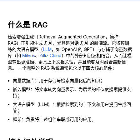
什么是 RAG
检索增强生成（Retrieval-Augmented Generation，简称
RAG）正引领生成式 AI，尤其是对话式 AI 的新潮流。它将预训
练的大语言模型（
LLM
，如 OpenAI 的 GPT）与存储于向量数据
库（如
Milvus
、
Zilliz Cloud
）中的外部知识源相结合，从而让模
型输出更准确、更具上下文相关性，并且能够及时融合最新信
息。 一个完整的 RAG 系统通常包含以下四大核心组件：
向量数据库：用于存储与检索向量化后的知识；
嵌入模型：将文本转为向量表示，为后续的相似度搜索提供支
持；
大语言模型（LLM）：根据检索到的上下文和用户提问生成回
答；
框架：负责将上述组件串联成可用的应用。