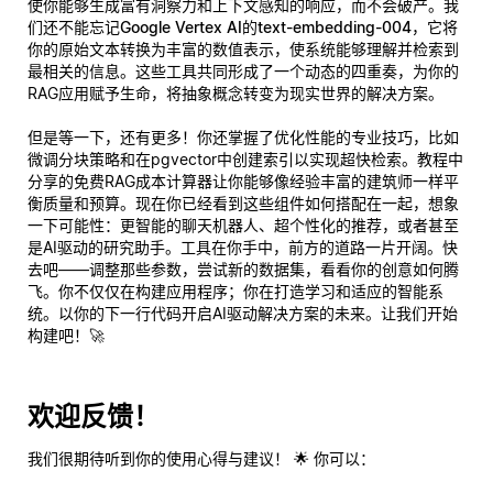
使你能够生成富有洞察力和上下文感知的响应，而不会破产。我
们还不能忘记
Google Vertex AI的text-embedding-004
，它将
你的原始文本转换为丰富的数值表示，使系统能够理解并检索到
最相关的信息。这些工具共同形成了一个动态的四重奏，为你的
RAG应用赋予生命，将抽象概念转变为现实世界的解决方案。
但是等一下，还有更多！你还掌握了优化性能的专业技巧，比如
微调分块策略和在pgvector中创建索引以实现超快检索。教程中
分享的免费RAG成本计算器让你能够像经验丰富的建筑师一样平
衡质量和预算。现在你已经看到这些组件如何搭配在一起，想象
一下可能性：更智能的聊天机器人、超个性化的推荐，或者甚至
是AI驱动的研究助手。工具在你手中，前方的道路一片开阔。快
去吧——调整那些参数，尝试新的数据集，看看你的创意如何腾
飞。你不仅仅在构建应用程序；你在打造学习和适应的智能系
统。以
你
的下一行代码开启AI驱动解决方案的未来。让我们开始
构建吧！🚀
欢迎反馈！
我们很期待听到你的使用心得与建议！ 🌟 你可以：