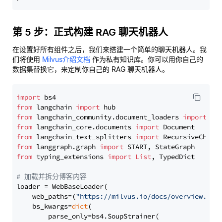
第 5 步：正式构建 RAG 聊天机器人
在设置好所有组件之后，我们来搭建一个简单的聊天机器人。我
们将使用
Milvus介绍文档
作为私有知识库。你可以用你自己的
数据集替换它，来定制你自己的 RAG 聊天机器人。
import
from
 langchain 
import
from
 langchain_community.document_loaders 
import
from
 langchain_core.documents 
import
from
 langchain_text_splitters 
import
from
 langgraph.graph 
import
from
 typing_extensions 
import
List
, TypedDict

# 加载并拆分博客内容
loader = WebBaseLoader(

    web_paths=(
"https://milvus.io/docs/overview.md"
,
    bs_kwargs=
dict
(

        parse_only=bs4.SoupStrainer(
