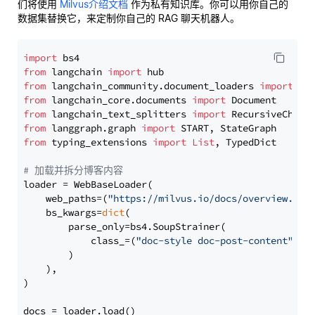
们将使用
Milvus介绍文档
作为私有知识库。你可以用你自己的
数据集替换它，来定制你自己的 RAG 聊天机器人。
import
from
 langchain 
import
from
 langchain_community.document_loaders 
import
from
 langchain_core.documents 
import
from
 langchain_text_splitters 
import
from
 langgraph.graph 
import
from
 typing_extensions 
import
List
, TypedDict

# 加载并拆分博客内容
loader = WebBaseLoader(

    web_paths=(
"https://milvus.io/docs/overview.md"
,
    bs_kwargs=
dict
(

        parse_only=bs4.SoupStrainer(

            class_=(
"doc-style doc-post-content"
)

        )

    ),

)

docs = loader.load()
