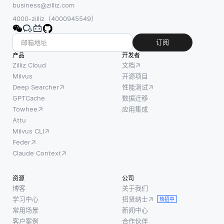
business@zilliz.com
4000-zilliz（4000945549）
订阅
产品
开发者
Zilliz Cloud
文档
Milvus
开源项目
Deep Searcher
性能测试
GPTCache
数据迁移
Towhee
应用集成
Attu
Milvus CLI
Feder
Claude Context
资源
公司
博客
关于我们
学习中心
招贤纳士
热招中
常用场景
新闻中心
客户案例
合作伙伴