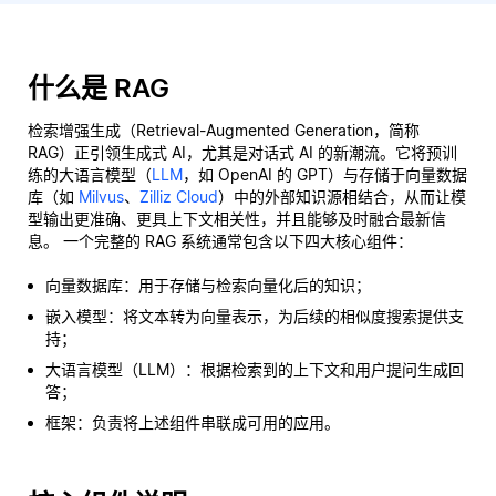
什么是 RAG
检索增强生成（Retrieval-Augmented Generation，简称
RAG）正引领生成式 AI，尤其是对话式 AI 的新潮流。它将预训
练的大语言模型（
LLM
，如 OpenAI 的 GPT）与存储于向量数据
库（如
Milvus
、
Zilliz Cloud
）中的外部知识源相结合，从而让模
型输出更准确、更具上下文相关性，并且能够及时融合最新信
息。 一个完整的 RAG 系统通常包含以下四大核心组件：
向量数据库：用于存储与检索向量化后的知识；
嵌入模型：将文本转为向量表示，为后续的相似度搜索提供支
持；
大语言模型（LLM）：根据检索到的上下文和用户提问生成回
答；
框架：负责将上述组件串联成可用的应用。