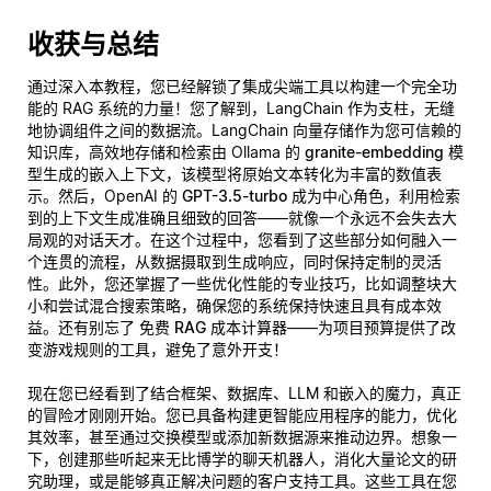
收获与总结
通过深入本教程，您已经解锁了集成尖端工具以构建一个完全功
能的 RAG 系统的力量！您了解到，LangChain 作为支柱，无缝
地协调组件之间的数据流。LangChain 向量存储作为您可信赖的
知识库，高效地存储和检索由 Ollama 的
granite-embedding
模
型生成的嵌入上下文，该模型将原始文本转化为丰富的数值表
示。然后，OpenAI 的
GPT-3.5-turbo
成为中心角色，利用检索
到的上下文生成准确且细致的回答——就像一个永远不会失去大
局观的对话天才。在这个过程中，您看到了这些部分如何融入一
个连贯的流程，从数据摄取到生成响应，同时保持定制的灵活
性。此外，您还掌握了一些优化性能的专业技巧，比如调整块大
小和尝试混合搜索策略，确保您的系统保持快速且具有成本效
益。还有别忘了
免费 RAG 成本计算器
——为项目预算提供了改
变游戏规则的工具，避免了意外开支！
现在您已经看到了结合框架、数据库、LLM 和嵌入的魔力，真正
的冒险才刚刚开始。您已具备构建更智能应用程序的能力，优化
其效率，甚至通过交换模型或添加新数据源来推动边界。想象一
下，创建那些听起来无比博学的聊天机器人，消化大量论文的研
究助理，或是能够
真正
解决问题的客户支持工具。这些工具在您