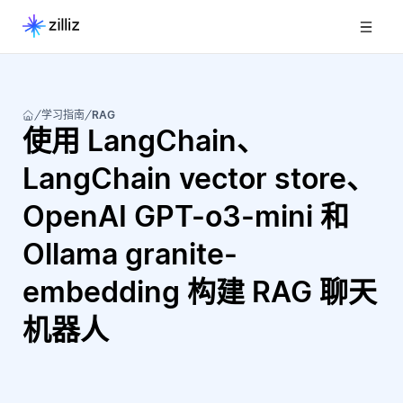
学习指南
RAG
使用 LangChain、
LangChain vector store、
OpenAI GPT-o3-mini 和
Ollama granite-
embedding 构建 RAG 聊天
机器人