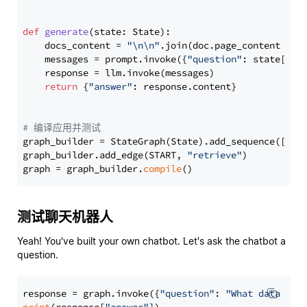
def
generate
(
state: State
):

    docs_content = 
"\n\n"
.join(doc.page_content 
for
    messages = prompt.invoke({
"question"
: state[
"qu
    response = llm.invoke(messages)

return
 {
"answer"
: response.content}

# 编译应用并测试
graph_builder = StateGraph(State).add_sequence([retr
graph_builder.add_edge(START, 
"retrieve"
)

graph = graph_builder.
compile
测试聊天机器人
Yeah! You've built your own chatbot. Let's ask the chatbot a
question.
response = graph.invoke({
"question"
: 
"What data typ