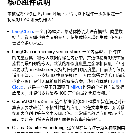
核心组件说明
本教程将带你在 Python 环境下，借助以下组件一步步搭建一个
初级的 RAG 聊天机器人：
LangChain
: 一个开源框架，帮助你协调大语言模型、向量数
据库、嵌入模型等之间的交互，使集成检索增强生成（RAG）
管道变得更容易。
LangChain in-memory vector store
: 一个内存型，
临时性
的向量存储，将嵌入数据存储在内存中，并通过精确的线性搜
索找到最相似的嵌入。默认的相似度度量是余弦相似度，但可
以更改为 ml-distance 支持的任何相似度度量。目前该存储仅
适用于演示，不支持 ID 或删除操作。 (如果您需要为应用程序
或企业项目提供更具扩展性的解决方案，我们推荐使用
Zilliz
Cloud
，这是一个基于开源项目
Milvus
构建的全托管向量数据
库服务，并提供支持最多 100 万个向量的免费套餐。)
OpenAI GPT-o3-mini
: 这个紧凑版的GPT-3模型旨在满足对计
算资源要求较低但不牺牲性能的应用。它在文本生成、对话系
统和内容创作等任务中表现出色。非常适合移动应用或小型部
署，同时在自然语言处理方面兼顾效率和有效性。
Ollama Granite-Embedding
: 这个AI模型专注于为各种数据类