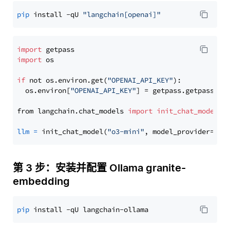
pip
 install -qU 
"langchain[openai]"
import
import
 os

if
 not os.environ.get(
"OPENAI_API_KEY"
):

  os.environ[
"OPENAI_API_KEY"
] = getpass.getpass(
"E
from langchain.chat_models 
import
init_chat_model
llm
=
 init_chat_model(
"o3-mini"
, model_provider=
"op
第 3 步：安装并配置 Ollama granite-
embedding
pip