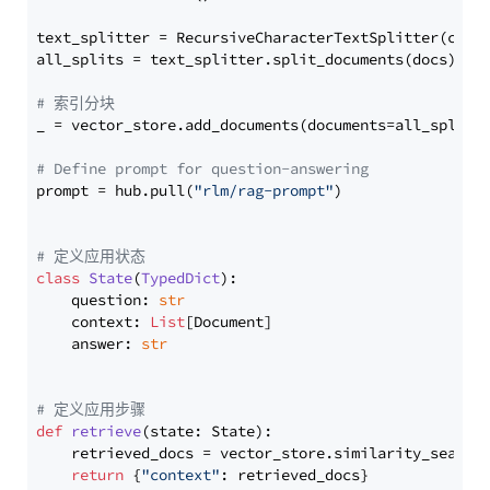
text_splitter = RecursiveCharacterTextSplitter(chun
all_splits = text_splitter.split_documents(docs)

# 索引分块
_ = vector_store.add_documents(documents=all_splits)
# Define prompt for question-answering
prompt = hub.pull(
"rlm/rag-prompt"
)

# 定义应用状态
class
State
(
TypedDict
):

    question: 
str
    context: 
List
[Document]

    answer: 
str
# 定义应用步骤
def
retrieve
(
state: State
):

    retrieved_docs = vector_store.similarity_search
return
 {
"context"
: retrieved_docs}
