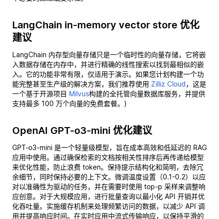
LangChain in-memory vector store 优化
建议
LangChain 内存型向量存储只是一个临时性的向量存储，它将嵌
入数据存储在内存中，并进行精确的线性搜索以找到最相似的嵌
入。它的功能非常有限，仅适用于演示。如果您计划构建一个功
能完整甚至生产级的解决方案，我们推荐使用
Zilliz Cloud
，这是
一个基于开源项目
Milvus
构建的全托管向量数据库服务，并提供
支持最多 100 万个向量的免费套餐。)
OpenAI GPT-o3-mini 优化建议
GPT-o3-mini 是一个轻量级模型，旨在成本高效和低延迟的 RAG
应用中使用。通过确保检索的文档按相关性排序后再传递给模型
来优化性能，防止浪费 token。保持提示结构化和简明，去除冗
余细节，同时保持必要的上下文。微调温度设置（0.1-0.2）以应
对以准确性为驱动的任务，并在需要时使用 top-p 采样来调整响
应创意。对于大规模应用，进行批量查询以最小化 API 开销并优
化吞吐量。实施缓存机制来处理频繁访问的数据，以减少 API 调
用并提高响应时间。在实时应用中流式传输响应，以保持平滑的