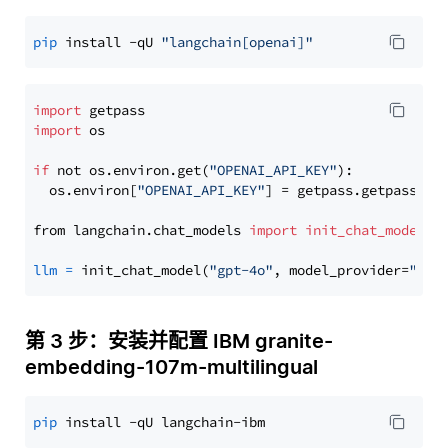
pip
 install -qU 
"langchain[openai]"
import
import
 os

if
 not os.environ.get(
"OPENAI_API_KEY"
):

  os.environ[
"OPENAI_API_KEY"
] = getpass.getpass(
"E
from langchain.chat_models 
import
init_chat_model
llm
=
 init_chat_model(
"gpt-4o"
, model_provider=
"ope
第 3 步：安装并配置 IBM granite-
embedding-107m-multilingual
pip