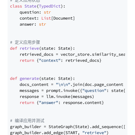
# 定义应用状态
class
State
(
TypedDict
):

    question: 
str
    context: 
List
[Document]

    answer: 
str
# 定义应用步骤
def
retrieve
(
state: State
):

    retrieved_docs = vector_store.similarity_search
return
 {
"context"
: retrieved_docs}

def
generate
(
state: State
):

    docs_content = 
"\n\n"
.join(doc.page_content 
for
    messages = prompt.invoke({
"question"
: state[
"qu
    response = llm.invoke(messages)

return
 {
"answer"
: response.content}

# 编译应用并测试
graph_builder = StateGraph(State).add_sequence([retr
graph_builder.add_edge(START, 
"retrieve"
)
