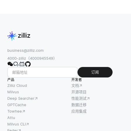
business@zilliz.com
4000-zilliz（4000945549）
订阅
产品
开发者
Zilliz Cloud
文档
Milvus
开源项目
Deep Searcher
性能测试
GPTCache
数据迁移
Towhee
应用集成
Attu
Milvus CLI
Feder