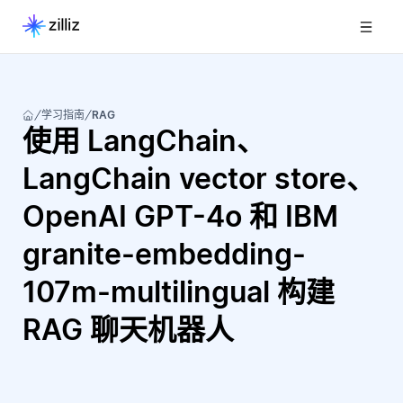
学习指南
RAG
使用 LangChain、
LangChain vector store、
OpenAI GPT-4o 和 IBM
granite-embedding-
107m-multilingual 构建
RAG 聊天机器人