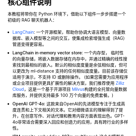
核心组件说明
本教程将带你在 Python 环境下，借助以下组件一步步搭建一个
初级的 RAG 聊天机器人：
LangChain
: 一个开源框架，帮助你协调大语言模型、向量数
据库、嵌入模型等之间的交互，使集成检索增强生成（RAG）
管道变得更容易。
LangChain in-memory vector store
: 一个内存型，
临时性
的向量存储，将嵌入数据存储在内存中，并通过精确的线性搜
索找到最相似的嵌入。默认的相似度度量是余弦相似度，但可
以更改为 ml-distance 支持的任何相似度度量。目前该存储仅
适用于演示，不支持 ID 或删除操作。 (如果您需要为应用程序
或企业项目提供更具扩展性的解决方案，我们推荐使用
Zilliz
Cloud
，这是一个基于开源项目
Milvus
构建的全托管向量数据
库服务，并提供支持最多 100 万个向量的免费套餐。)
OpenAI GPT-4o
: 这款来自OpenAI的先进模型专注于生成高
度连贯和上下文相关的文本。它对细微语言的理解得到了提
升，在创意写作、对话代理和教育内容方面表现出色。GPT-
4o非常适合需要深入回应和创造力的应用，具有跨行业的多样
性。