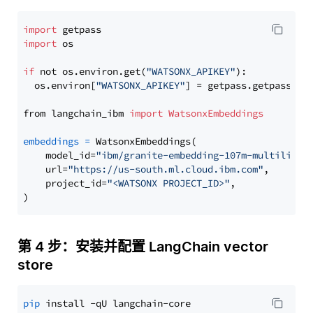
import
import
 os

if
 not os.environ.get(
"WATSONX_APIKEY"
):

  os.environ[
"WATSONX_APIKEY"
] = getpass.getpass(
"E
from langchain_ibm 
import
WatsonxEmbeddings
embeddings
=
 WatsonxEmbeddings(

    model_id=
"ibm/granite-embedding-107m-multilingu
    url=
"https://us-south.ml.cloud.ibm.com"
,

    project_id=
"<WATSONX PROJECT_ID>"
,

第 4 步：安装并配置 LangChain vector
store
pip