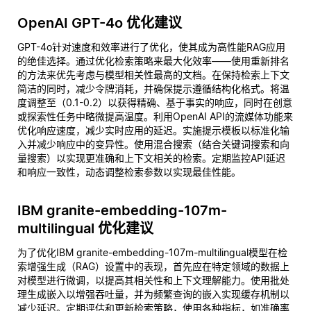
OpenAI GPT-4o 优化建议
GPT-4o针对速度和效率进行了优化，使其成为高性能RAG应用
的绝佳选择。通过优化检索策略来最大化效率——使用重新排名
的方法来优先考虑与模型相关性最高的文档。在保持检索上下文
简洁的同时，减少令牌消耗，并确保提示遵循结构化格式。将温
度调整至（0.1-0.2）以获得精确、基于事实的响应，同时在创意
或探索性任务中略微提高温度。利用OpenAI API的流媒体功能来
优化响应速度，减少实时应用的延迟。实施提示模板以标准化输
入并减少响应中的变异性。使用混合搜索（结合关键词搜索和向
量搜索）以实现更准确和上下文相关的检索。定期监控API延迟
和响应一致性，动态调整检索参数以实现最佳性能。
IBM granite-embedding-107m-
multilingual 优化建议
为了优化IBM granite-embedding-107m-multilingual模型在检
索增强生成（RAG）设置中的表现，首先应在特定领域的数据上
对模型进行微调，以提高其相关性和上下文理解能力。使用批处
理生成嵌入以增强吞吐量，并为频繁查询的嵌入实现缓存机制以
减少延迟。定期评估和更新检索策略，使用各种指标，如准确率