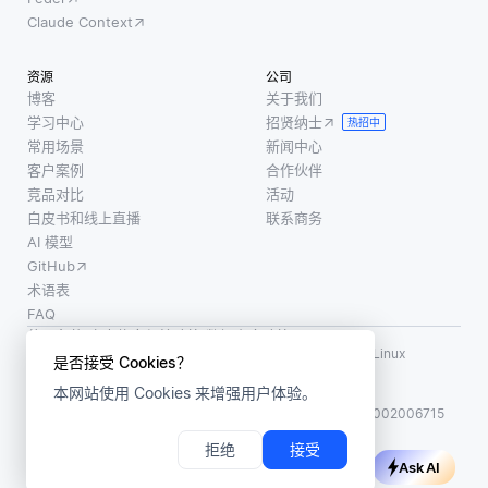
Claude Context
资源
公司
博客
关于我们
学习中心
招贤纳士
热招中
常用场景
新闻中心
客户案例
合作伙伴
竞品对比
活动
白皮书和线上直播
联系商务
AI 模型
GitHub
术语表
FAQ
使用条款
·
个人信息保护政策
·
数据安全政策
LF AI、LF AI & Data、Milvus，以及相关的开源项目名称为 Linux
是否接受 Cookies？
Foundation 所有商标
本网站使用 Cookies 来增强用户体验。
版权所有 ©2026 上海赜睿信息科技有限公司保留所有权利
ICP 备案:
沪ICP备2023014543号-1
沪公网安备31011002006715
拒绝
接受
Ask AI