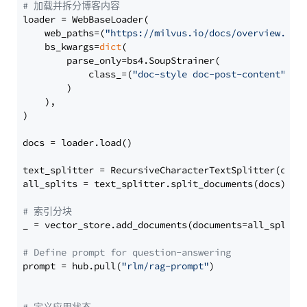
# 加载并拆分博客内容
loader = WebBaseLoader(

    web_paths=(
"https://milvus.io/docs/overview.md"
,
    bs_kwargs=
dict
(

        parse_only=bs4.SoupStrainer(

            class_=(
"doc-style doc-post-content"
)

        )

    ),

)

docs = loader.load()

text_splitter = RecursiveCharacterTextSplitter(chun
all_splits = text_splitter.split_documents(docs)

# 索引分块
_ = vector_store.add_documents(documents=all_splits)
# Define prompt for question-answering
prompt = hub.pull(
"rlm/rag-prompt"
)
