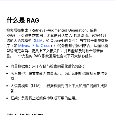
什么是 RAG
检索增强生成（Retrieval-Augmented Generation，简称
RAG）正引领生成式 AI，尤其是对话式 AI 的新潮流。它将预训
练的大语言模型（
LLM
，如 OpenAI 的 GPT）与存储于向量数据
库（如
Milvus
、
Zilliz Cloud
）中的外部知识源相结合，从而让模
型输出更准确、更具上下文相关性，并且能够及时融合最新信
息。 一个完整的 RAG 系统通常包含以下四大核心组件：
向量数据库：用于存储与检索向量化后的知识；
嵌入模型：将文本转为向量表示，为后续的相似度搜索提供支
持；
大语言模型（LLM）：根据检索到的上下文和用户提问生成回
答；
框架：负责将上述组件串联成可用的应用。