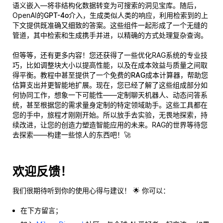
语义嵌入—将非结构化数据转变为可搜索的洞见宝库。随后，
OpenAI的
GPT-4o
介入，生成类似人类的响应，利用检索到的上
下文提供既准确又细致的答案。这些组件一起形成了一个无缝的
管道，其中检索和生成携手并进，以精确的方式处理复杂查询。
但等等，还有更多内容！您还获得了一些优化RAG系统的专业技
巧，比如调整块大小以提高性能，以及在成本效益与质量之间取
得平衡。教程中甚至提供了一个
免费的RAG成本计算器
，帮助您
估算支出并更智能地扩展。现在，您已经了解了这些组成部分如
何协同工作，想象一下可能性——定制聊天机器人、动态问答系
统，甚至根据您的需求量身定制的特定领域助手。这些工具都在
您的手中，旅程才刚刚开始。所以放手去实验，无畏地探索，持
续改进，让您的创造力塑造智能应用的未来。RAG的世界等待您
去探索——构建一些惊人的东西吧！🚀
欢迎反馈！
我们很期待听到你的使用心得与建议！ 🌟 你可以：
在下方留言；