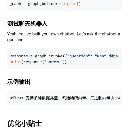
graph = graph_builder.
compile
测试聊天机器人
Yeah! You've built your own chatbot. Let's ask the chatbot a
question.
response = graph.invoke({
"question"
: 
"What data typ
print
(response[
"answer"
示例输出
优化小贴士