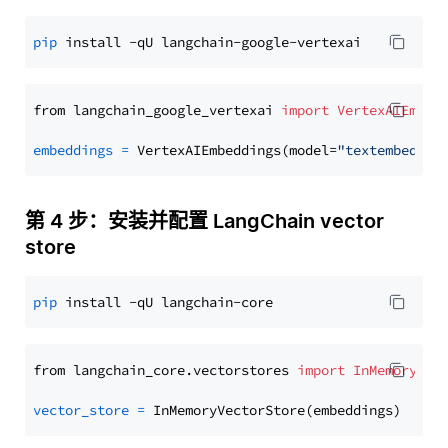
pip
from langchain_google_vertexai 
import
VertexAIEmbed
embeddings
=
 VertexAIEmbeddings(model=
"textembeddin
第 4 步：安装并配置 LangChain vector
store
pip
from langchain_core.vectorstores 
import
InMemoryVec
vector_store
=