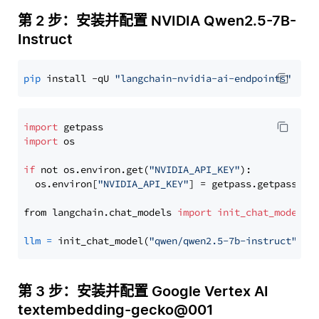
第 2 步：安装并配置 NVIDIA Qwen2.5-7B-
Instruct
pip
 install -qU 
"langchain-nvidia-ai-endpoints"
import
import
 os

if
 not os.environ.get(
"NVIDIA_API_KEY"
):

  os.environ[
"NVIDIA_API_KEY"
] = getpass.getpass(
"E
from langchain.chat_models 
import
init_chat_model
llm
=
 init_chat_model(
"qwen/qwen2.5-7b-instruct"
, m
第 3 步：安装并配置 Google Vertex AI
textembedding-gecko@001