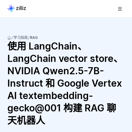
学习指南
RAG
使用 LangChain、
LangChain vector store、
NVIDIA Qwen2.5-7B-
Instruct 和 Google Vertex
AI textembedding-
gecko@001 构建 RAG 聊
天机器人