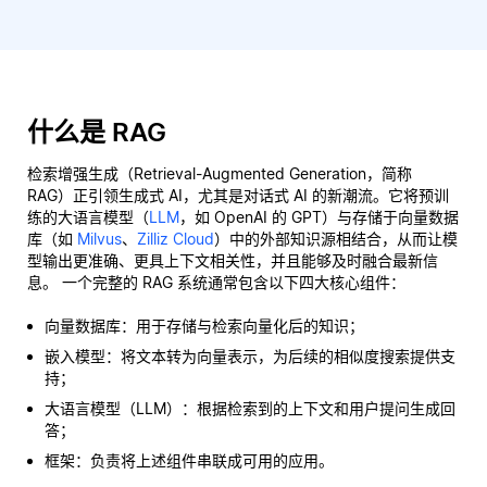
什么是 RAG
检索增强生成（Retrieval-Augmented Generation，简称
RAG）正引领生成式 AI，尤其是对话式 AI 的新潮流。它将预训
练的大语言模型（
LLM
，如 OpenAI 的 GPT）与存储于向量数据
库（如
Milvus
、
Zilliz Cloud
）中的外部知识源相结合，从而让模
型输出更准确、更具上下文相关性，并且能够及时融合最新信
息。 一个完整的 RAG 系统通常包含以下四大核心组件：
向量数据库：用于存储与检索向量化后的知识；
嵌入模型：将文本转为向量表示，为后续的相似度搜索提供支
持；
大语言模型（LLM）：根据检索到的上下文和用户提问生成回
答；
框架：负责将上述组件串联成可用的应用。