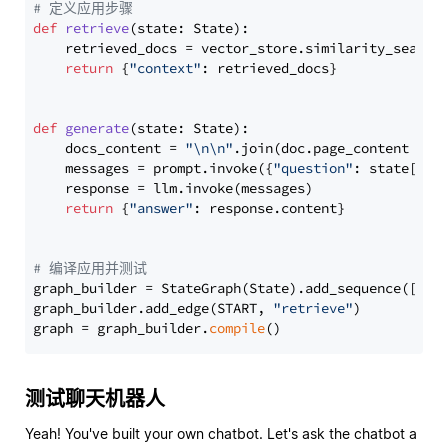
# 定义应用步骤
def
retrieve
(
state: State
):

    retrieved_docs = vector_store.similarity_search
return
 {
"context"
: retrieved_docs}

def
generate
(
state: State
):

    docs_content = 
"\n\n"
.join(doc.page_content 
for
    messages = prompt.invoke({
"question"
: state[
"qu
    response = llm.invoke(messages)

return
 {
"answer"
: response.content}

# 编译应用并测试
graph_builder = StateGraph(State).add_sequence([retr
graph_builder.add_edge(START, 
"retrieve"
)

graph = graph_builder.
compile
测试聊天机器人
Yeah! You've built your own chatbot. Let's ask the chatbot a