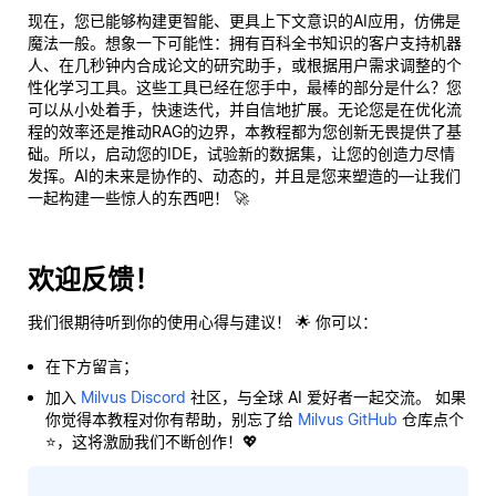
现在，您已能够构建更智能、更具上下文意识的AI应用，仿佛是
魔法一般。想象一下可能性：拥有百科全书知识的客户支持机器
人、在几秒钟内合成论文的研究助手，或根据用户需求调整的个
性化学习工具。这些工具已经在您手中，最棒的部分是什么？您
可以从小处着手，快速迭代，并自信地扩展。无论您是在优化流
程的效率还是推动RAG的边界，本教程都为您创新无畏提供了基
础。所以，启动您的IDE，试验新的数据集，让您的创造力尽情
发挥。AI的未来是协作的、动态的，并且是
您
来塑造的—让我们
一起构建一些惊人的东西吧！ 🚀
欢迎反馈！
我们很期待听到你的使用心得与建议！ 🌟 你可以：
在下方留言；
加入
Milvus Discord
社区，与全球 AI 爱好者一起交流。 如果
你觉得本教程对你有帮助，别忘了给
Milvus GitHub
仓库点个
⭐，这将激励我们不断创作！💖