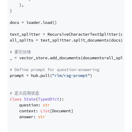
    ),

)

docs = loader.load()

text_splitter = RecursiveCharacterTextSplitter(chun
all_splits = text_splitter.split_documents(docs)

# 索引分块
_ = vector_store.add_documents(documents=all_splits)
# Define prompt for question-answering
prompt = hub.pull(
"rlm/rag-prompt"
)

# 定义应用状态
class
State
(
TypedDict
):

    question: 
str
    context: 
List
[Document]

    answer: 
str