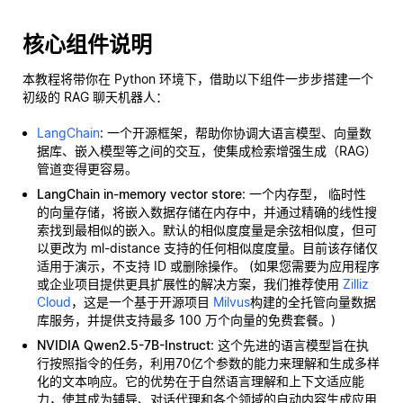
核心组件说明
本教程将带你在 Python 环境下，借助以下组件一步步搭建一个
初级的 RAG 聊天机器人：
LangChain
: 一个开源框架，帮助你协调大语言模型、向量数
据库、嵌入模型等之间的交互，使集成检索增强生成（RAG）
管道变得更容易。
LangChain in-memory vector store
: 一个内存型，
临时性
的向量存储，将嵌入数据存储在内存中，并通过精确的线性搜
索找到最相似的嵌入。默认的相似度度量是余弦相似度，但可
以更改为 ml-distance 支持的任何相似度度量。目前该存储仅
适用于演示，不支持 ID 或删除操作。 (如果您需要为应用程序
或企业项目提供更具扩展性的解决方案，我们推荐使用
Zilliz
Cloud
，这是一个基于开源项目
Milvus
构建的全托管向量数据
库服务，并提供支持最多 100 万个向量的免费套餐。)
NVIDIA Qwen2.5-7B-Instruct
: 这个先进的语言模型旨在执
行按照指令的任务，利用70亿个参数的能力来理解和生成多样
化的文本响应。它的优势在于自然语言理解和上下文适应能
力，使其成为辅导、对话代理和各个领域的自动内容生成应用