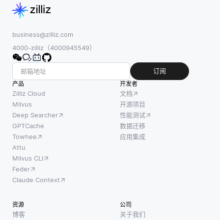
business@zilliz.com
4000-zilliz（4000945549）
订阅
产品
开发者
Zilliz Cloud
文档
Milvus
开源项目
Deep Searcher
性能测试
GPTCache
数据迁移
Towhee
应用集成
Attu
Milvus CLI
Feder
Claude Context
资源
公司
博客
关于我们