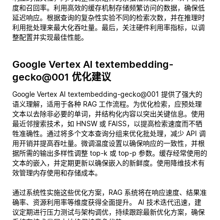
度和召回率。利用高效的缓存机制存储频繁访问的数据，确保低
延迟响应。根据查询的复杂性实验不同的检索次数，并在推理时
利用批处理来最大化吞吐量。最后，关注硬件利用率指标，以调
整配置并实现最佳性能。
Google Vertex AI textembedding-
gecko@001 优化建议
Google Vertex AI textembedding-gecko@001 提供了强大的
语义理解，适用于各种 RAG 工作流程。为优化检索，应预处理
文本以去除非必要的单词，并结构化内容以突出关键信息。使用
最近邻搜索技术，如 HNSW 或 FAISS，以提高检索速度而不牺
牲准确性。通过将多个文本查询分组来优化批处理，减少 API 调
用开销并提高吞吐量。微调温度设置以确保响应的一致性，并根
据所需的输出多样性调整 top-k 或 top-p 参数。缓存经常使用的
文本的嵌入，并定期更新以确保嵌入的新鲜度。使用降维技术有
效管理内存使用和存储成本。
通过系统性实施这些优化方案，RAG 系统将在响应速度、结果准
确率、资源利用率等维度获得全面提升。 AI 技术迭代迅速，建
议定期进行压力测试与架构调优，持续跟踪最新优化方案，确保