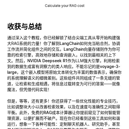
Calculate your RAG cost
收获与总结
通过深入这个教程，你已经解锁了结合尖端工具从零开始构建强
大RAG系统的力量！你了解到
LangChain
如何充当粘合剂，协调
工作流并简化组件之间的交互。
LangChain向量存储
则作为你可
靠的检索引擎，高效地存储和查询嵌入，以找到最相关的上下
文。然后，
NVIDIA Deepseek R1
作为LLM强大引擎，利用检索
到的数据生成富有洞察力的类人响应。不能忘记的是
voyage-3-
large
，这个嵌入模型将原始文本转化为丰富的数值表示，确保你
的系统理解语义的细微差别。这些组件共同组成了一条无缝的管
道，让检索和生成相遇，将信息过载转变为可行的答案——就像
魔法，但凭借代码实现！
但是，等等，还有更多！你还获得了一些优化性能的专业技巧，
比如调整块大小以改善检索效果，以及在速度与准确性之间取得
平衡。此外，免费的
RAG成本计算器
让你提前窥见了如何智能管
理资源，以便扩展而不破产。现在你已经看到这些工具如何和谐
运行，想象一下各种可能性：定制聊天机器人、研究助手，甚至