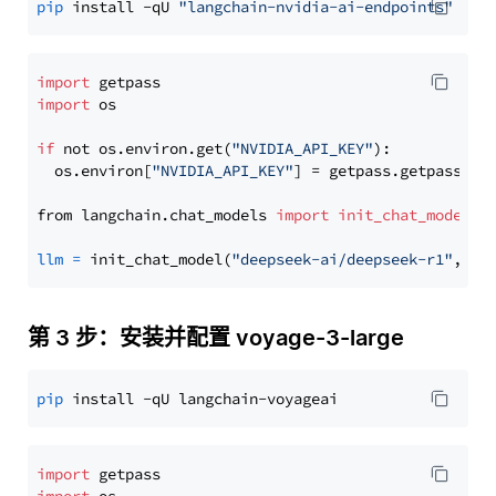
pip
 install -qU 
"langchain-nvidia-ai-endpoints"
import
import
 os

if
 not os.environ.get(
"NVIDIA_API_KEY"
):

  os.environ[
"NVIDIA_API_KEY"
] = getpass.getpass(
"E
from langchain.chat_models 
import
init_chat_model
llm
=
 init_chat_model(
"deepseek-ai/deepseek-r1"
, mo
第 3 步：安装并配置 voyage-3-large
pip
import