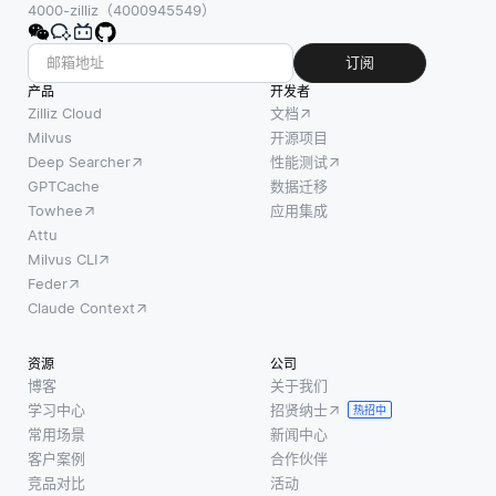
4000-zilliz（4000945549）
订阅
产品
开发者
Zilliz Cloud
文档
Milvus
开源项目
Deep Searcher
性能测试
GPTCache
数据迁移
Towhee
应用集成
Attu
Milvus CLI
Feder
Claude Context
资源
公司
博客
关于我们
学习中心
招贤纳士
热招中
常用场景
新闻中心
客户案例
合作伙伴
竞品对比
活动