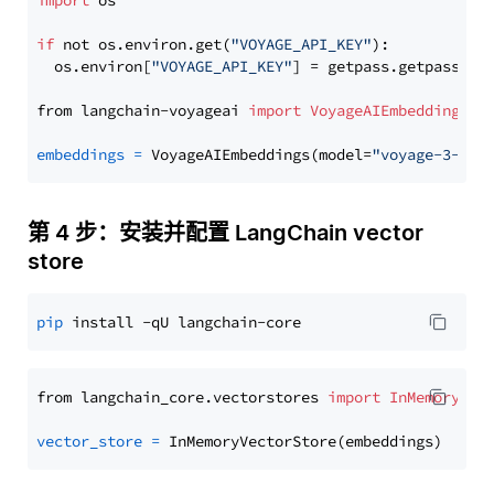
import
 os

if
 not os.environ.get(
"VOYAGE_API_KEY"
):

  os.environ[
"VOYAGE_API_KEY"
] = getpass.getpass(
"E
from langchain-voyageai 
import
VoyageAIEmbeddings
embeddings
=
 VoyageAIEmbeddings(model=
"voyage-3-lar
第 4 步：安装并配置 LangChain vector
store
pip
from langchain_core.vectorstores 
import
InMemoryVec
vector_store
=