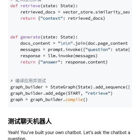
def
retrieve
(
state: State
):

    retrieved_docs = vector_store.similarity_search
return
 {
"context"
: retrieved_docs}

def
generate
(
state: State
):

    docs_content = 
"\n\n"
.join(doc.page_content 
for
    messages = prompt.invoke({
"question"
: state[
"qu
    response = llm.invoke(messages)

return
 {
"answer"
: response.content}

# 编译应用并测试
graph_builder = StateGraph(State).add_sequence([retr
graph_builder.add_edge(START, 
"retrieve"
)

graph = graph_builder.
compile
测试聊天机器人
Yeah! You've built your own chatbot. Let's ask the chatbot a
question.