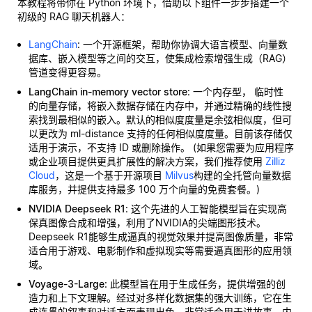
本教程将带你在 Python 环境下，借助以下组件一步步搭建一个
初级的 RAG 聊天机器人：
LangChain
: 一个开源框架，帮助你协调大语言模型、向量数
据库、嵌入模型等之间的交互，使集成检索增强生成（RAG）
管道变得更容易。
LangChain in-memory vector store
: 一个内存型，
临时性
的向量存储，将嵌入数据存储在内存中，并通过精确的线性搜
索找到最相似的嵌入。默认的相似度度量是余弦相似度，但可
以更改为 ml-distance 支持的任何相似度度量。目前该存储仅
适用于演示，不支持 ID 或删除操作。 (如果您需要为应用程序
或企业项目提供更具扩展性的解决方案，我们推荐使用
Zilliz
Cloud
，这是一个基于开源项目
Milvus
构建的全托管向量数据
库服务，并提供支持最多 100 万个向量的免费套餐。)
NVIDIA Deepseek R1
: 这个先进的人工智能模型旨在实现高
保真图像合成和增强，利用了NVIDIA的尖端图形技术。
Deepseek R1能够生成逼真的视觉效果并提高图像质量，非常
适合用于游戏、电影制作和虚拟现实等需要逼真图形的应用领
域。
Voyage-3-Large
: 此模型旨在用于生成任务，提供增强的创
造力和上下文理解。经过对多样化数据集的强大训练，它在生
成连贯的叙事和对话方面表现出色，非常适合用于讲故事、内