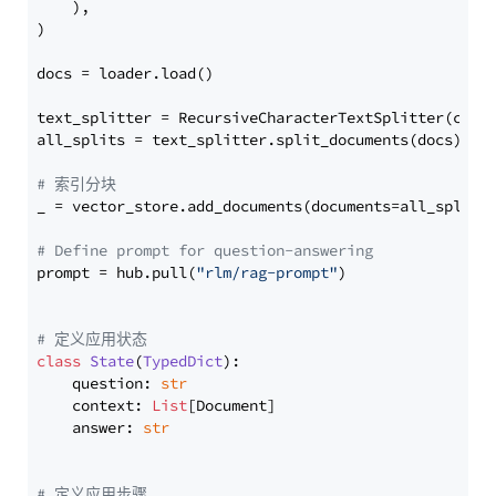
    ),

)

docs = loader.load()

text_splitter = RecursiveCharacterTextSplitter(chun
all_splits = text_splitter.split_documents(docs)

# 索引分块
_ = vector_store.add_documents(documents=all_splits)
# Define prompt for question-answering
prompt = hub.pull(
"rlm/rag-prompt"
)

# 定义应用状态
class
State
(
TypedDict
):

    question: 
str
    context: 
List
[Document]

    answer: 
str
# 定义应用步骤