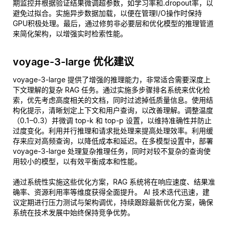
期监控并根据验证结果微调超参数，如学习率和.dropout率，以
避免过拟合。实施异步数据加载，以便在管理I/O操作时保持
GPU积极处理。最后，通过修剪非必要层和优化模型的推理管道
来简化架构，以增强实时检索性能。
voyage-3-large 优化建议
voyage-3-large 提供了增强的推理能力，非常适合需要深度上
下文理解的复杂 RAG 任务。通过实施多步骤排名系统来优化检
索，优先考虑高度相关的文档，同时过滤掉低质量信息。使用结
构化提示，清晰划定上下文和用户查询，以改善理解。调整温度
（0.1–0.3）并微调 top-k 和 top-p 设置，以维持准确性并防止
过度变化。利用并行推理和请求批处理来提高处理效率。利用缓
存来应对高频查询，以降低成本和延迟。在多模型设置中，部署
voyage-3-large 处理复杂推理任务，同时对较不复杂的查询使
用较小的模型，以有效平衡成本和性能。
通过系统性实施这些优化方案，RAG 系统将在响应速度、结果准
确率、资源利用率等维度获得全面提升。 AI 技术迭代迅速，建
议定期进行压力测试与架构调优，持续跟踪最新优化方案，确保
系统在技术发展中始终保持竞争优势。