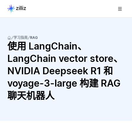
学习指南
RAG
使用 LangChain、
LangChain vector store、
NVIDIA Deepseek R1 和
voyage-3-large 构建 RAG
聊天机器人