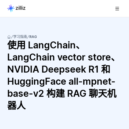
学习指南
RAG
使用 LangChain、
LangChain vector store、
NVIDIA Deepseek R1 和
HuggingFace all-mpnet-
base-v2 构建 RAG 聊天机
器人