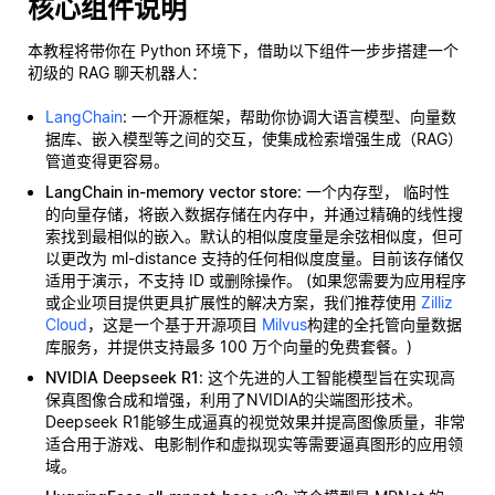
核心组件说明
本教程将带你在 Python 环境下，借助以下组件一步步搭建一个
初级的 RAG 聊天机器人：
LangChain
: 一个开源框架，帮助你协调大语言模型、向量数
据库、嵌入模型等之间的交互，使集成检索增强生成（RAG）
管道变得更容易。
LangChain in-memory vector store
: 一个内存型，
临时性
的向量存储，将嵌入数据存储在内存中，并通过精确的线性搜
索找到最相似的嵌入。默认的相似度度量是余弦相似度，但可
以更改为 ml-distance 支持的任何相似度度量。目前该存储仅
适用于演示，不支持 ID 或删除操作。 (如果您需要为应用程序
或企业项目提供更具扩展性的解决方案，我们推荐使用
Zilliz
Cloud
，这是一个基于开源项目
Milvus
构建的全托管向量数据
库服务，并提供支持最多 100 万个向量的免费套餐。)
NVIDIA Deepseek R1
: 这个先进的人工智能模型旨在实现高
保真图像合成和增强，利用了NVIDIA的尖端图形技术。
Deepseek R1能够生成逼真的视觉效果并提高图像质量，非常
适合用于游戏、电影制作和虚拟现实等需要逼真图形的应用领
域。