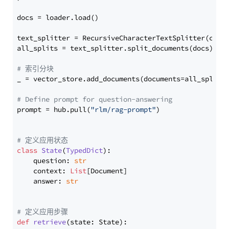
docs = loader.load()

text_splitter = RecursiveCharacterTextSplitter(chun
all_splits = text_splitter.split_documents(docs)

# 索引分块
_ = vector_store.add_documents(documents=all_splits)
# Define prompt for question-answering
prompt = hub.pull(
"rlm/rag-prompt"
)

# 定义应用状态
class
State
(
TypedDict
):

    question: 
str
    context: 
List
[Document]

    answer: 
str
# 定义应用步骤
def
retrieve
(
state: State
):
