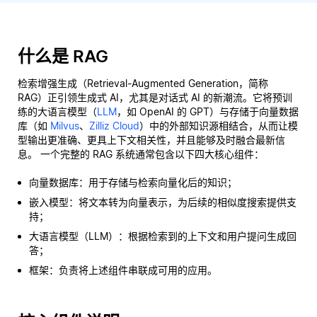
什么是 RAG
检索增强生成（Retrieval-Augmented Generation，简称
RAG）正引领生成式 AI，尤其是对话式 AI 的新潮流。它将预训
练的大语言模型（
LLM
，如 OpenAI 的 GPT）与存储于向量数据
库（如
Milvus
、
Zilliz Cloud
）中的外部知识源相结合，从而让模
型输出更准确、更具上下文相关性，并且能够及时融合最新信
息。 一个完整的 RAG 系统通常包含以下四大核心组件：
向量数据库：用于存储与检索向量化后的知识；
嵌入模型：将文本转为向量表示，为后续的相似度搜索提供支
持；
大语言模型（LLM）：根据检索到的上下文和用户提问生成回
答；
框架：负责将上述组件串联成可用的应用。