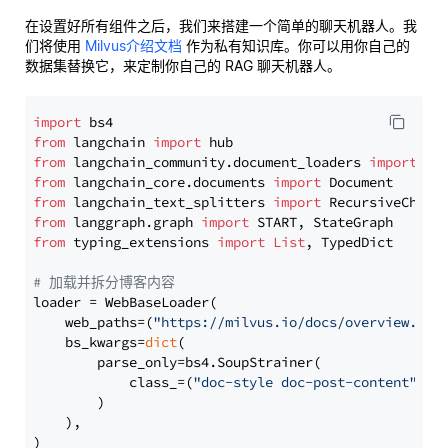
在设置好所有组件之后，我们来搭建一个简单的聊天机器人。我
们将使用
Milvus介绍文档
作为私有知识库。你可以用你自己的
数据集替换它，来定制你自己的 RAG 聊天机器人。
import
from
 langchain 
import
from
 langchain_community.document_loaders 
import
from
 langchain_core.documents 
import
from
 langchain_text_splitters 
import
from
 langgraph.graph 
import
from
 typing_extensions 
import
List
, TypedDict

# 加载并拆分博客内容
loader = WebBaseLoader(

    web_paths=(
"https://milvus.io/docs/overview.md"
,
    bs_kwargs=
dict
(

        parse_only=bs4.SoupStrainer(

            class_=(
"doc-style doc-post-content"
)

        )

    ),

)
