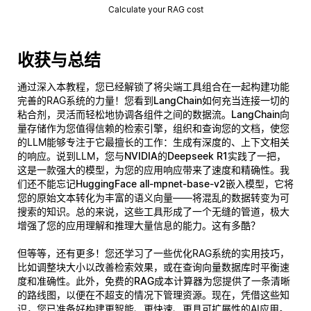
Calculate your RAG cost
收获与总结
通过深入本教程，您已经解锁了将尖端工具组合在一起构建功能
完善的RAG系统的力量！您看到
LangChain
如何充当连接一切的
粘合剂，灵活而轻松地协调各组件之间的数据流。
LangChain向
量存储
作为您值得信赖的检索引擎，组织和查询您的文档，使您
的LLM能够专注于它最擅长的工作：生成有深度的、上下文相关
的响应。说到LLM，您与
NVIDIA的Deepseek R1
实践了一把，
这是一款强大的模型，为您的应用响应带来了速度和精确性。我
们还不能忘记
HuggingFace all-mpnet-base-v2嵌入模型
，它将
您的原始文本转化为丰富的语义向量——将混乱的数据转变为可
搜索的知识。总的来说，这些工具形成了一个无缝的管道，极大
增强了您的应用理解和推理大量信息的能力。这有多酷？
但等等，还有更多！您还学习了一些优化RAG系统的实用技巧，
比如调整块大小以改善检索效果，或在查询向量数据库时平衡速
度和准确性。此外，免费的
RAG成本计算器
为您提供了一条清晰
的路线图，以便在不超支的情况下管理资源。现在，凭借这些知
识，您已准备好构建更智能、更快速、更具可扩展性的AI应用。