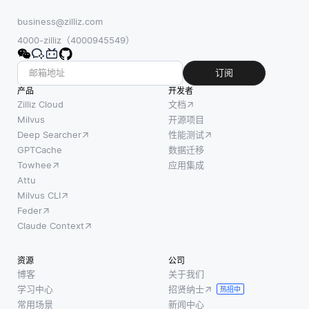
business@zilliz.com
4000-zilliz（4000945549）
订阅
产品
开发者
Zilliz Cloud
文档
Milvus
开源项目
Deep Searcher
性能测试
GPTCache
数据迁移
Towhee
应用集成
Attu
Milvus CLI
Feder
Claude Context
资源
公司
博客
关于我们
学习中心
招贤纳士
热招中
常用场景
新闻中心