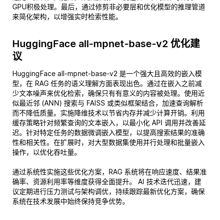
GPU积极处理。最后，通过修剪非必要层和优化模型的推理管道
来简化架构，以增强实时检索性能。
HuggingFace all-mpnet-base-v2 优化建
议
HuggingFace all-mpnet-base-v2 是一个强大且高效的嵌入模
型，在 RAG 任务的语义理解方面表现出色。通过在嵌入之前减
少文本噪声来优化检索，确保只有有意义的内容被处理。使用近
似最近邻 (ANN) 搜索与 FAISS 或类似框架结合，加速查询解析
而不降低质量。实施降维技术以节省内存并减少计算开销。利用
缓存策略针对频繁查询的文本嵌入，以最小化 API 调用并改善延
迟。针对特定任务的数据微调嵌入模型，以提高搜索结果的准确
性和相关性。在扩展时，对大型数据集使用并行处理和批量嵌入
操作，以优化吞吐量。
通过系统性实施这些优化方案，RAG 系统将在响应速度、结果准
确率、资源利用率等维度获得全面提升。 AI 技术迭代迅速，建
议定期进行压力测试与架构调优，持续跟踪最新优化方案，确保
系统在技术发展中始终保持竞争优势。