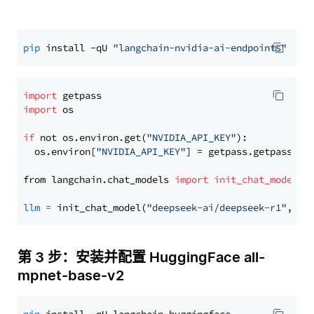
pip
 install -qU 
"langchain-nvidia-ai-endpoints"
import
import
 os

if
 not os.environ.get(
"NVIDIA_API_KEY"
):

  os.environ[
"NVIDIA_API_KEY"
] = getpass.getpass(
"E
from langchain.chat_models 
import
init_chat_model
llm
=
 init_chat_model(
"deepseek-ai/deepseek-r1"
, mo
第 3 步：安装并配置 HuggingFace all-
mpnet-base-v2