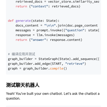
    retrieved_docs = vector_store.similarity_search
return
 {
"context"
: retrieved_docs}

def
generate
(
state: State
):

    docs_content = 
"\n\n"
.join(doc.page_content 
for
    messages = prompt.invoke({
"question"
: state[
"qu
    response = llm.invoke(messages)

return
 {
"answer"
: response.content}

# 编译应用并测试
graph_builder = StateGraph(State).add_sequence([retr
graph_builder.add_edge(START, 
"retrieve"
)

graph = graph_builder.
compile
测试聊天机器人
Yeah! You've built your own chatbot. Let's ask the chatbot a
question.