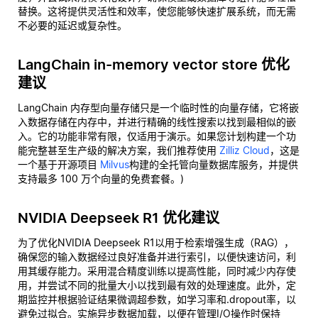
替换。这将提供灵活性和效率，使您能够快速扩展系统，而无需
不必要的延迟或复杂性。
LangChain in-memory vector store 优化
建议
LangChain 内存型向量存储只是一个临时性的向量存储，它将嵌
入数据存储在内存中，并进行精确的线性搜索以找到最相似的嵌
入。它的功能非常有限，仅适用于演示。如果您计划构建一个功
能完整甚至生产级的解决方案，我们推荐使用
Zilliz Cloud
，这是
一个基于开源项目
Milvus
构建的全托管向量数据库服务，并提供
支持最多 100 万个向量的免费套餐。)
NVIDIA Deepseek R1 优化建议
为了优化NVIDIA Deepseek R1以用于检索增强生成（RAG），
确保您的输入数据经过良好准备并进行索引，以便快速访问，利
用其缓存能力。采用混合精度训练以提高性能，同时减少内存使
用，并尝试不同的批量大小以找到最有效的处理速度。此外，定
期监控并根据验证结果微调超参数，如学习率和.dropout率，以
避免过拟合。实施异步数据加载，以便在管理I/O操作时保持