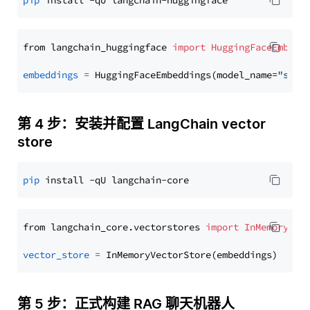
pip
from langchain_huggingface 
import
HuggingFaceEmbedd
embeddings
=
 HuggingFaceEmbeddings(model_name=
"sent
第 4 步：安装并配置 LangChain vector
store
pip
from langchain_core.vectorstores 
import
InMemoryVec
vector_store
=
第 5 步：正式构建 RAG 聊天机器人