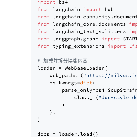
import
from
 langchain 
import
from
 langchain_community.documen
from
 langchain_core.documents 
im
from
 langchain_text_splitters 
im
from
 langgraph.graph 
import
from
 typing_extensions 
import
Li
# 加载并拆分博客内容
loader = WebBaseLoader(

    web_paths=(
"https://milvus.i
    bs_kwargs=
dict
(

        parse_only=bs4.SoupStrain
            class_=(
"doc-style d
        )

    ),

)

docs = loader.load()
