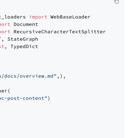
t_loaders 
import
port
port
st
, TypedDict

o/docs/overview.md"
,),

er(

oc-post-content"
)
