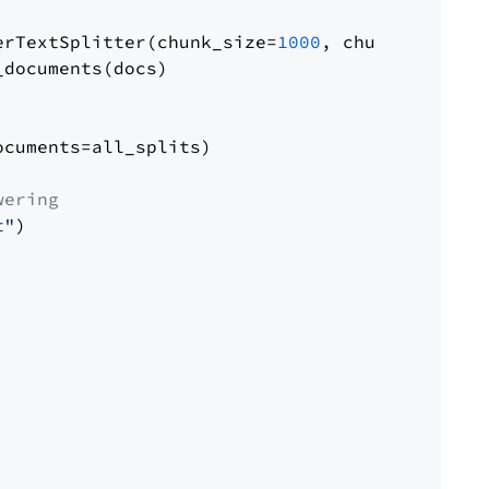
erTextSplitter(chunk_size=
1000
, chunk_overlap
documents(docs)

cuments=all_splits)

wering
t"
)
