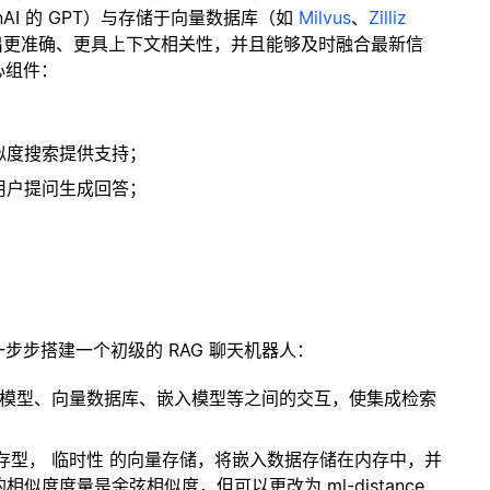
enAI 的 GPT）与存储于向量数据库（如
Milvus
、
Zilliz
出更准确、更具上下文相关性，并且能够及时融合最新信
心组件：
；
似度搜索提供支持；
用户提问生成回答；
一步步搭建一个初级的 RAG 聊天机器人：
言模型、向量数据库、嵌入模型等之间的交互，使集成检索
内存型，
临时性
的向量存储，将嵌入数据存储在内存中，并
度度量是余弦相似度，但可以更改为 ml-distance