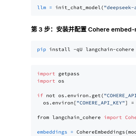
llm
=
 init_chat_model(
"deepseek-
第 3 步：安装并配置 Cohere embed-mult
pip
import
import
 os

if
 not os.environ.get(
"COHERE_AP
  os.environ[
"COHERE_API_KEY"
] =
from langchain_cohere 
import
Coh
embeddings
=
 CohereEmbeddings(mo