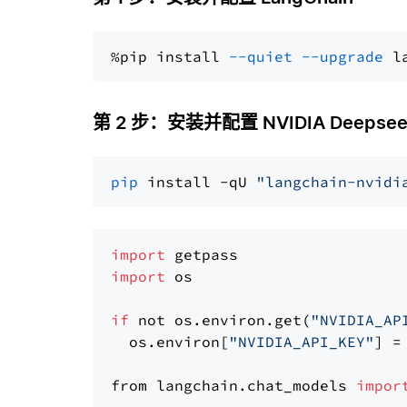
%pip install 
--quiet
--upgrade
 l
第 2 步：安装并配置 NVIDIA Deepsee
pip
 install -qU 
"langchain-nvidi
import
import
 os

if
 not os.environ.get(
"NVIDIA_AP
  os.environ[
"NVIDIA_API_KEY"
] =
from langchain.chat_models 
impor