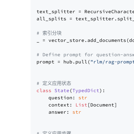
text_splitter = RecursiveCharact
all_splits = text_splitter.split_
# 索引分块
_ = vector_store.add_documents(do
# Define prompt for question-ans
prompt = hub.pull(
"rlm/rag-promp
# 定义应用状态
class
State
(
TypedDict
):

    question: 
str
    context: 
List
[Document]

    answer: 
str
# 定义应用步骤