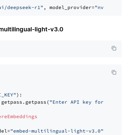
ai/deepseek-r1"
, model_provider=
"nvidia"
ilingual-light-v3.0
I_KEY"
):

 getpass.getpass(
"Enter API key for Cohere: "
ereEmbeddings
del=
"embed-multilingual-light-v3.0"