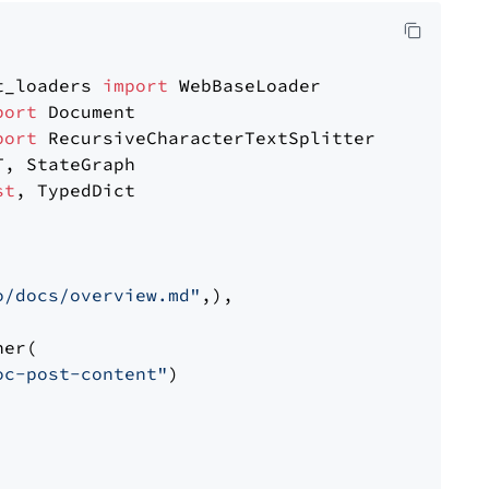
t_loaders 
import
port
port
st
, TypedDict

o/docs/overview.md"
,),

er(

oc-post-content"
)
