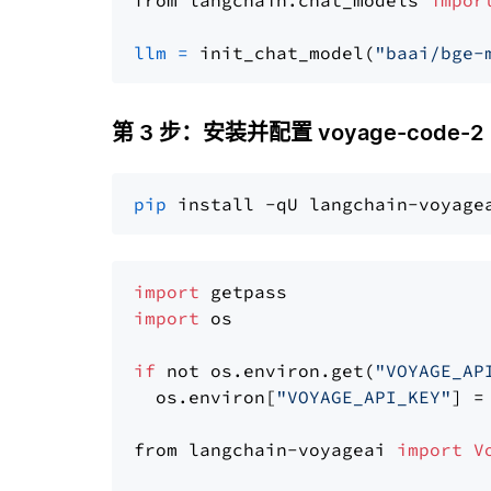
from langchain.chat_models 
impor
llm
=
 init_chat_model(
"baai/bge-
第 3 步：安装并配置 voyage-code-2
pip
import
import
 os

if
 not os.environ.get(
"VOYAGE_AP
  os.environ[
"VOYAGE_API_KEY"
] =
from langchain-voyageai 
import
V