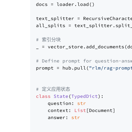
docs = loader.load()

text_splitter = RecursiveCharact
all_splits = text_splitter.split_
# 索引分块
_ = vector_store.add_documents(do
# Define prompt for question-ans
prompt = hub.pull(
"rlm/rag-promp
# 定义应用状态
class
State
(
TypedDict
):

    question: 
str
    context: 
List
[Document]

    answer: 
str