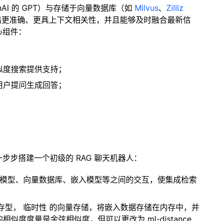
enAI 的 GPT）与存储于向量数据库（如
Milvus
、
Zilliz
出更准确、更具上下文相关性，并且能够及时融合最新信
心组件：
；
似度搜索提供支持；
用户提问生成回答；
一步步搭建一个初级的 RAG 聊天机器人：
言模型、向量数据库、嵌入模型等之间的交互，使集成检索
内存型，
临时性
的向量存储，将嵌入数据存储在内存中，并
度度量是余弦相似度，但可以更改为 ml-distance