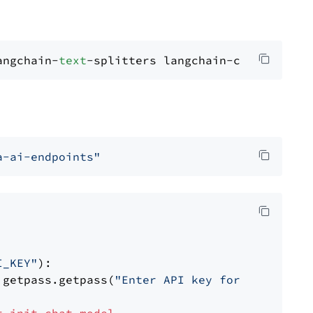
angchain-
text
a-ai-endpoints"
I_KEY"
):

 getpass.getpass(
"Enter API key for NVIDIA: "