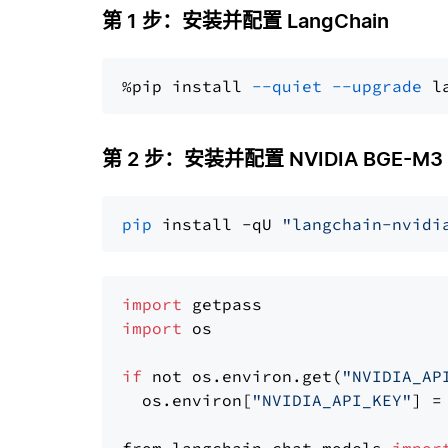
第 1 步：安装并配置 LangChain
%pip install 
--quiet
--upgrade
 l
第 2 步：安装并配置 NVIDIA BGE-M3
pip
 install -qU 
"langchain-nvidi
import
import
 os

if
 not os.environ.get(
"NVIDIA_AP
  os.environ[
"NVIDIA_API_KEY"
] =