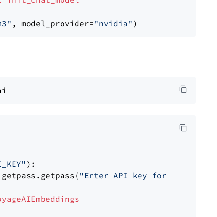
t
init_chat_model
m3"
, model_provider=
"nvidia"
I_KEY"
):

 getpass.getpass(
"Enter API key for Voyage AI
oyageAIEmbeddings