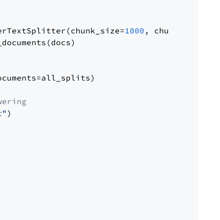
erTextSplitter(chunk_size=
1000
, chunk_overlap
documents(docs)

cuments=all_splits)

wering
t"
)
