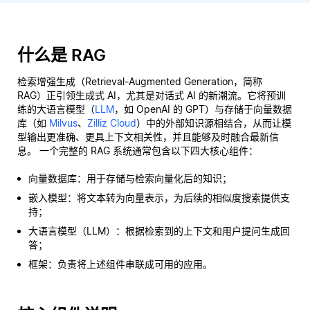
什么是 RAG
检索增强生成（Retrieval-Augmented Generation，简称
RAG）正引领生成式 AI，尤其是对话式 AI 的新潮流。它将预训
练的大语言模型（
LLM
，如 OpenAI 的 GPT）与存储于向量数据
库（如
Milvus
、
Zilliz Cloud
）中的外部知识源相结合，从而让模
型输出更准确、更具上下文相关性，并且能够及时融合最新信
息。 一个完整的 RAG 系统通常包含以下四大核心组件：
向量数据库：用于存储与检索向量化后的知识；
嵌入模型：将文本转为向量表示，为后续的相似度搜索提供支
持；
大语言模型（LLM）：根据检索到的上下文和用户提问生成回
答；
框架：负责将上述组件串联成可用的应用。