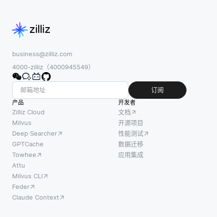
business@zilliz.com
4000-zilliz（4000945549）
订阅
产品
开发者
Zilliz Cloud
文档
Milvus
开源项目
Deep Searcher
性能测试
GPTCache
数据迁移
Towhee
应用集成
Attu
Milvus CLI
Feder
Claude Context