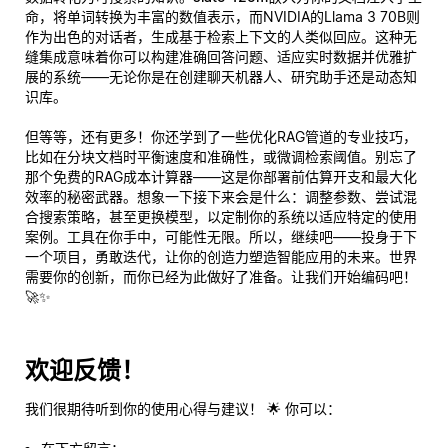
命，将单词转换为丰富的数值表示，而NVIDIA的Llama 3 70B则
作为出色的对话者，生成基于检索上下文的人类似回应。这种无
缝集成意味着你可以构建准确回答问题、适应实时数据并优雅扩
展的系统——无论你是在创建聊天机器人、研究助手还是动态知
识库。
但等等，还有更多！你还学到了一些优化RAG管道的专业技巧，
比如在分块文档时平衡速度和准确性，或微调检索阈值。别忘了
那个免费的RAG成本计算器——这是你部署前估算开支和最大化
效率的秘密武器。想象一下接下来会是什么：调整参数、尝试混
合搜索策略，甚至更换模型，以定制你的系统以适应特定的使用
案例。工具在你手中，可能性无限。所以，继续吧——投身于下
一个项目，勇敢迭代，让你的创造力塑造智能应用的未来。世界
需要你的创新，而你已经为此做好了准备。让我们开始编码吧！
🚀✨
欢迎反馈！
我们很期待听到你的使用心得与建议！ 🌟 你可以：