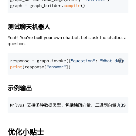
graph = graph_builder.
compile
测试聊天机器人
Yeah! You've built your own chatbot. Let's ask the chatbot a
question.
response = graph.invoke({
"question"
: 
"What data typ
print
(response[
"answer"
示例输出
优化小贴士