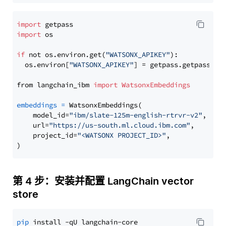
import
import
 os

if
 not os.environ.get(
"WATSONX_APIKEY"
):

  os.environ[
"WATSONX_APIKEY"
] = getpass.getpass(
"E
from langchain_ibm 
import
WatsonxEmbeddings
embeddings
=
 WatsonxEmbeddings(

    model_id=
"ibm/slate-125m-english-rtrvr-v2"
,

    url=
"https://us-south.ml.cloud.ibm.com"
,

    project_id=
"<WATSONX PROJECT_ID>"
,

第 4 步：安装并配置 LangChain vector
store
pip