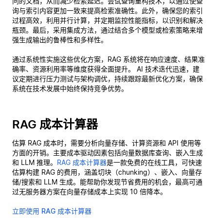
问的文档，从而减少检索延迟。尝试查询重构技术，以通过使查
询与索引内容更加一致来提高检索准确性。此外，确保您的索引
过程高效，利用并行计算，并定期监控性能指标，以识别和解决
瓶颈。最后，采用集成方法，通过结合多个模型或检索策略来增
强生成输出的鲁棒性和多样性。
通过系统性实施这些优化方案，RAG 系统将在响应速度、结果准
确率、资源利用率等维度获得全面提升。 AI 技术迭代迅速，建
议定期进行压力测试与架构调优，持续跟踪最新优化方案，确保
系统在技术发展中始终保持竞争优势。
RAG 成本计算器
估算 RAG 成本时，需要分析向量存储、计算资源和 API 使用等
方面的开销。主要成本驱动因素包括向量数据库查询、嵌入生成
和 LLM 推理。
RAG 成本计算器
是一款免费的在线工具，可快速
估算构建 RAG 的费用，涵盖切块（chunking）、嵌入、向量存
储/搜索和 LLM 生成。能帮助你发现节省费用的机会，最高可通
过无服务器方案在向量存储成本上实现 10 倍降本。
立即使用 RAG 成本计算器