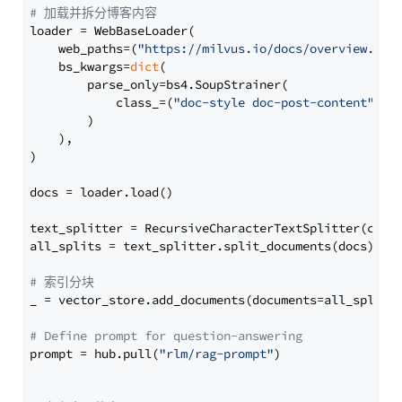
# 加载并拆分博客内容
loader = WebBaseLoader(

    web_paths=(
"https://milvus.io/docs/overview.md"
,
    bs_kwargs=
dict
(

        parse_only=bs4.SoupStrainer(

            class_=(
"doc-style doc-post-content"
)

        )

    ),

)

docs = loader.load()

text_splitter = RecursiveCharacterTextSplitter(chun
all_splits = text_splitter.split_documents(docs)

# 索引分块
_ = vector_store.add_documents(documents=all_splits)
# Define prompt for question-answering
prompt = hub.pull(
"rlm/rag-prompt"
)
