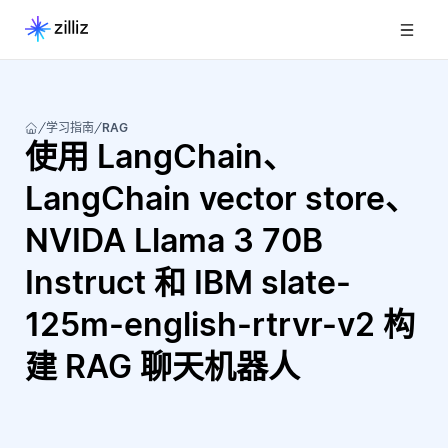
学习指南
RAG
使用 LangChain、
LangChain vector store、
NVIDA Llama 3 70B
Instruct 和 IBM slate-
125m-english-rtrvr-v2 构
建 RAG 聊天机器人