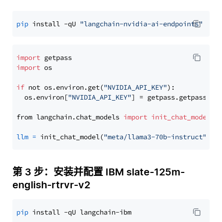
pip
 install -qU 
"langchain-nvidia-ai-endpoints"
import
import
 os

if
 not os.environ.get(
"NVIDIA_API_KEY"
):

  os.environ[
"NVIDIA_API_KEY"
] = getpass.getpass(
"E
from langchain.chat_models 
import
init_chat_model
llm
=
 init_chat_model(
"meta/llama3-70b-instruct"
, m
第 3 步：安装并配置 IBM slate-125m-
english-rtrvr-v2
pip