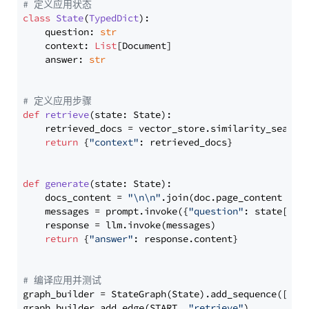
# 定义应用状态
class
State
(
TypedDict
):

    question: 
str
    context: 
List
[Document]

    answer: 
str
# 定义应用步骤
def
retrieve
(
state: State
):

    retrieved_docs = vector_store.similarity_search
return
 {
"context"
: retrieved_docs}

def
generate
(
state: State
):

    docs_content = 
"\n\n"
.join(doc.page_content 
for
    messages = prompt.invoke({
"question"
: state[
"qu
    response = llm.invoke(messages)

return
 {
"answer"
: response.content}

# 编译应用并测试
graph_builder = StateGraph(State).add_sequence([retr
graph_builder.add_edge(START, 
"retrieve"
)
