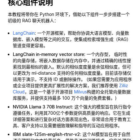
核心组件说明
本教程将带你在 Python 环境下，借助以下组件一步步搭建一个
初级的 RAG 聊天机器人：
LangChain
: 一个开源框架，帮助你协调大语言模型、向量数
据库、嵌入模型等之间的交互，使集成检索增强生成（RAG）
管道变得更容易。
LangChain in-memory vector store
: 一个内存型，
临时性
的向量存储，将嵌入数据存储在内存中，并通过精确的线性搜
索找到最相似的嵌入。默认的相似度度量是余弦相似度，但可
以更改为 ml-distance 支持的任何相似度度量。目前该存储仅
适用于演示，不支持 ID 或删除操作。 (如果您需要为应用程序
或企业项目提供更具扩展性的解决方案，我们推荐使用
Zilliz
Cloud
，这是一个基于开源项目
Milvus
构建的全托管向量数据
库服务，并提供支持最多 100 万个向量的免费套餐。)
NVIDIA Llama 3 70B Instruct
: 这个强大的模型旨在执行指令
遵循任务，利用其700亿个参数提供高质量的响应。它在生成
详细答案和进行复杂对话方面表现出色，非常适合用于教育工
具、客户支持以及需要细致理解和指导的互动应用程序。
IBM slate-125m-english-rtrvr-v2
: 这个AI模型旨在用于自然